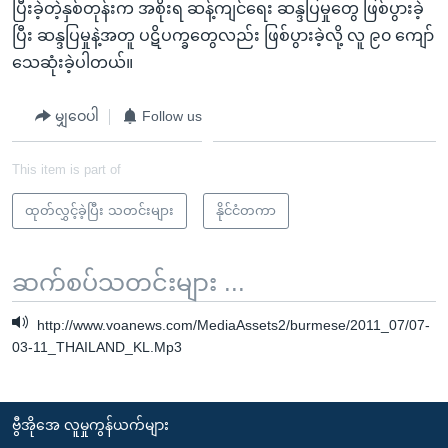
ပြီးခဲ့တဲ့နှစ်တုန်းက အစိုးရ ဆန့်ကျင်ရေး ဆန္ဒပြမှုတွေ ဖြစ်ပွားခဲ့
ပြီး ဆန္ဒပြမှုနဲ့အတူ ပဋိပက္ခတွေလည်း ဖြစ်ပွားခဲ့လို့ လူ ၉၀ ကျော်
သေဆုံးခဲ့ပါတယ်။
မျှဝေပါ
Follow us
This item is part of
ထုတ်လွှင့်ခဲ့ပြီး သတင်းများ
နိုင်ငံတကာ
ဆက်စပ်သတင်းများ ...
http://www.voanews.com/MediaAssets2/burmese/2011_07/07-
03-11_THAILAND_KL.Mp3
ဗွီအိုအေ လူမှုကွန်ယက်များ