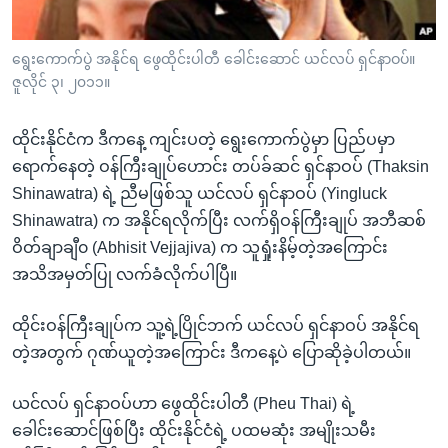
အ
သုတပဒေသာ အင်္ဂလိပ်စာ
ညွန်း
Learning English
ရွေးကောက်ပွဲ အနိုင်ရ ဖွေထိုင်းပါတီ ခေါင်းဆောင် ယင်လပ် ရှင်နာဝပ်။
စာမျက်နှာ
ဇူလိုင် ၃၊ ၂၀၁၁။
သို့
ဗွီအိုအေ လူမှုကွန်ယက်များ
ကျော်
ထိုင်းနိုင်ငံက ဒီကနေ့ ကျင်းပတဲ့ ရွေးကောက်ပွဲမှာ ပြည်ပမှာ
ကြည့်
ရောက်နေတဲ့ ဝန်ကြီးချုပ်ဟောင်း တပ်ခ်ဆင် ရှင်နာဝပ် (Thaksin
ရန်
ဘာသာစကားများ
Shinawatra) ရဲ့ ညီမဖြစ်သူ ယင်လပ် ရှင်နာဝပ် (Yingluck
ရှာဖွေ
Shinawatra) က အနိုင်ရလိုက်ပြီး လက်ရှိဝန်ကြီးချုပ် အဘီဆစ်
ရန်
ဝိတ်ချာချီ၀ (Abhisit Vejjajiva) က သူရှုံးနိမ့်တဲ့အကြောင်း
နေရာ
အသိအမှတ်ပြု လက်ခံလိုက်ပါပြီ။
သို့
ကျော်
ထိုင်းဝန်ကြီးချုပ်က သူ့ရဲ့ပြိုင်ဘက် ယင်လပ် ရှင်နာဝပ် အနိုင်ရ
ရန်
တဲ့အတွက် ဂုဏ်ယူတဲ့အကြောင်း ဒီကနေ့ပဲ ပြောဆိုခဲ့ပါတယ်။
ယင်လပ် ရှင်နာဝပ်ဟာ ဖွေထိုင်းပါတီ (Pheu Thai) ရဲ့
ခေါင်းဆောင်ဖြစ်ပြီး ထိုင်းနိုင်ငံရဲ့ ပထမဆုံး အမျိုးသမီး