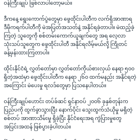
ဝန်ကြီးချုပ် ဖြစ်လာပါတော့မယ်။
ဒီကနေ့ ရွေးကောက်ပွဲတွေမှာ ဖွေထိုင်းပါတီက လက်ရှိအာဏာရ
ဒီမိုကရက်ပါတီကို မဲအပြတ်အသတ်နဲ့ အနိုင်ရခဲ့တာပါ။ မဲထည့်ခဲ့
ကြတဲ့ သူတွေကို စစ်တမ်းကောက်ယူချက်တွေ အရ လေ့လာ
သုံးသပ်သူတွေက ဖွေထိုင်းပါတီ အနိုင်ရလိမ့်မယ်လို့ ကြိုတင်
ခန့်မှန်းထားကြတာပါ။
ထိုင်းနိုင်ငံရဲ့ လွှတ်တော်မှာ လွှတ်တော်ကိုယ်စားလှယ် နေရာ ၅၀၀
ရှိတဲ့အထဲမှာ ဖွေထိုင်းပါတီက နေရာ ၂၆၀ ထက်မနည်း အနိုင်ရတဲ့
အကြောင်း မဲပေးမှု ရလဒ်တွေမှာ ပြသနေပါတယ်။
ဝန်ကြီးချုပ်ဟောင်း တပ်ခ်ဆင် ရှင်နာဝပ် ၂၀၀၆ ခုနှစ်တုန်းက
ပြည်ပကို ထွက်ခွာသွားပြီး နောက်ပိုင်း သွေးထွက်သံယိုမှု မရှိတဲ့
စစ်တပ် အာဏာသိမ်းမှု ရှိခဲ့ပြီး နိုင်ငံရေးအရ ကွဲပြားမှုတွေ
အပြင်းအထန် ဖြစ်ပွားခဲ့ပါတယ်။