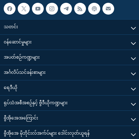
သတင်း
၀န်ဆောင်မှုများ
အပတ်စဉ်ကဏ္ဍများ
အင်္ဂလိပ်သင်ခန်းစာများ
ရေဒီယို
ရုပ်သံအစီအစဉ်နှင့် ဗွီဒီယိုကဏ္ဍများ
ဗွီအိုအေအကြောင်း
ဗွီအိုအေ မိုဘိုင်းလ်အက်ပ်များ ဒေါင်းလုတ်ယူရန်