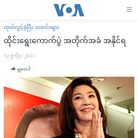
သုံး
ရ
လွယ်ကူ
ထုတ်လွှင့်ခဲ့ပြီး သတင်းများ
မူလစာမျက်နှာ
စေ
ထိုင်းရွေးကောက်ပွဲ အတိုက်အခံ အနိုင်ရ
မြန်မာ
သည့်
ကမ္ဘာ့သတင်းများ
၀၃ ဇူလိုင္၊ ၂၀၁၁
Link
ဗွီဒီယို
နိုင်ငံတကာ
မျှဝေပါ
များ
သတင်းလွတ်လပ်ခွင့်
အမေရိကန်
ပင်မ
ရပ်ဝန်းတခု လမ်းတခု အလွန်
တရုတ်
အကြောင်းအရာ
သို့
အင်္ဂလိပ်စာလေ့လာမယ်
အစ္စရေး-ပါလက်စတိုင်း
ကျော်
အပတ်စဉ်ကဏ္ဍများ
အမေရိကန်သုံးအီဒီယံ
ကြည့်
ရေဒီယိုနှင့်ရုပ်သံ အချက်အလက်များ
မကြေးမုံရဲ့ အင်္ဂလိပ်စာ
ရေဒီယို
ရန်
ပင်မ
ရေဒီယို/တီဗွီအစီအစဉ်
ရုပ်ရှင်ထဲက အင်္ဂလိပ်စာ
တီဗွီ