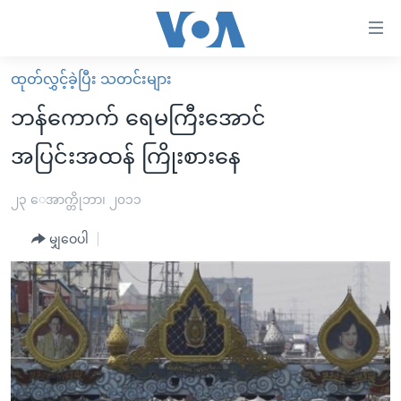
သုံး
ရ
လွယ်ကူ
ထုတ်လွှင့်ခဲ့ပြီး သတင်းများ
မူလစာမျက်နှာ
စေ
ဘန်ကောက် ရေမကြီးအောင်
မြန်မာ
သည့်
အပြင်းအထန် ကြိုးစားနေ
ကမ္ဘာ့သတင်းများ
Link
ဗွီဒီယို
နိုင်ငံတကာ
၂၃ ေအာက္တိုဘာ၊ ၂၀၁၁
များ
သတင်းလွတ်လပ်ခွင့်
အမေရိကန်
ပင်မ
မျှဝေပါ
ရပ်ဝန်းတခု လမ်းတခု အလွန်
တရုတ်
အကြောင်းအရာ
သို့
အင်္ဂလိပ်စာလေ့လာမယ်
အစ္စရေး-ပါလက်စတိုင်း
ကျော်
အပတ်စဉ်ကဏ္ဍများ
အမေရိကန်သုံးအီဒီယံ
ကြည့်
ရေဒီယိုနှင့်ရုပ်သံ အချက်အလက်များ
မကြေးမုံရဲ့ အင်္ဂလိပ်စာ
ရေဒီယို
ရန်
ပင်မ
ရေဒီယို/တီဗွီအစီအစဉ်
ရုပ်ရှင်ထဲက အင်္ဂလိပ်စာ
တီဗွီ