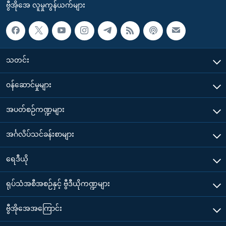
ဗွီအိုအေ လူမှုကွန်ယက်များ
သတင်း
၀န်ဆောင်မှုများ
အပတ်စဉ်ကဏ္ဍများ
အင်္ဂလိပ်သင်ခန်းစာများ
ရေဒီယို
ရုပ်သံအစီအစဉ်နှင့် ဗွီဒီယိုကဏ္ဍများ
ဗွီအိုအေအကြောင်း