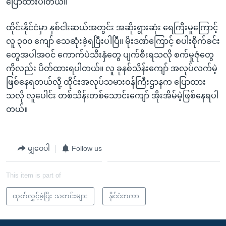
ပြောထားပါတယ်။
ထိုင်းနိုင်ငံမှာ နှစ်ငါးဆယ်အတွင်း အဆိုးရွားဆုံး ရေကြီးမှုကြောင့်
လူ ၃၀၀ ကျော် သေဆုံးခဲ့ရပြီးပါပြီ။ မိုးဒဏ်ကြောင့် စပါးစိုက်ခင်း
တွေအပါအဝင် ကောက်ပဲသီးနှံတွေ ပျက်စီးရသလို စက်မှုဇုံတွေ
ကိုလည်း ပိတ်ထားရပါတယ်။ လူ ခုနစ်သိန်းကျော် အလုပ်လက်မဲ့
ဖြစ်နေရတယ်လို့ ထိုင်းအလုပ်သမားဝန်ကြီးဌာနက ပြောထား
သလို လူပေါင်း တစ်သိန်းတစ်သောင်းကျော် အိုးအိမ်မဲ့ဖြစ်နေရပါ
တယ်။
မျှဝေပါ
Follow us
This item is part of
ထုတ်လွှင့်ခဲ့ပြီး သတင်းများ
နိုင်ငံတကာ