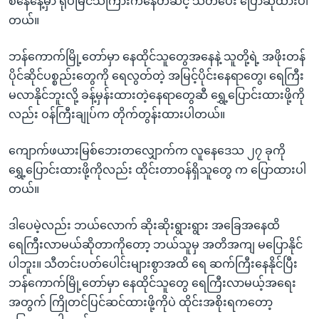
စနေနေ့မှာ ရုပ်မြင်သံကြားကနေတဆင့် သတိပေး ပြောဆိုထားပါ
တယ်။
ဘန်ကောက်မြို့တော်မှာ နေထိုင်သူတွေအနေနဲ့ သူတို့ရဲ့ အဖိုးတန်
ပိုင်ဆိုင်ပစ္စည်းတွေကို ရေလွတ်တဲ့ အမြင့်ပိုင်းနေရာတွေ၊ ရေကြီး
မလာနိုင်ဘူးလို့ ခန့်မှန်းထားတဲ့နေရာတွေဆီ ရွှေ့ပြောင်းထားဖို့ကို
လည်း ဝန်ကြီးချုပ်က တိုက်တွန်းထားပါတယ်။
ကျောက်ဖယားမြစ်ဘေးတလျှောက်က လူနေဒေသ ၂၇ ခုကို
ရွှေ့ပြောင်းထားဖို့ကိုလည်း ထိုင်းတာဝန်ရှိသူတွေ က ပြောထားပါ
တယ်။
ဒါပေမဲ့လည်း ဘယ်လောက် ဆိုးဆိုးရွားရွား အခြေအနေထိ
ရေကြီးလာမယ်ဆိုတာကိုတော့ ဘယ်သူမှ အတိအကျ မပြောနိုင်
ပါဘူး။ သီတင်းပတ်ပေါင်းများစွာအထိ ရေ ဆက်ကြီးနေနိုင်ပြီး
ဘန်ကောက်မြို့တော်မှာ နေထိုင်သူတွေ ရေကြီးလာမယ့်အရေး
အတွက် ကြိုတင်ပြင်ဆင်ထားဖို့ကိုပဲ ထိုင်းအစိုးရကတော့