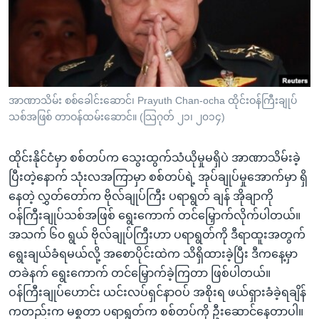
အ
သုတပဒေသာ အင်္ဂလိပ်စာ
ညွန်း
Learning English
စာမျက်နှာ
သို့
ဗွီအိုအေ လူမှုကွန်ယက်များ
ကျော်
ကြည့်
အာဏာသိမ်း စစ်ခေါင်းဆောင်၊ Prayuth Chan-ocha ထိုင်းဝန်ကြီးချုပ်
သစ်အဖြစ် တာဝန်ထမ်းဆောင်။ (သြဂုတ် ၂၁၊ ၂၀၁၄)
ရန်
ဘာသာစကားများ
ရှာဖွေ
ထိုင်းနိုင်ငံမှာ စစ်တပ်က သွေးထွက်သံယိုမှုမရှိပဲ အာဏာသိမ်းခဲ့
ရန်
ပြီးတဲ့နောက် သုံးလအကြာမှာ စစ်တပ်ရဲ့ အုပ်ချုပ်မှုအောက်မှာ ရှိ
နေရာ
နေတဲ့ လွှတ်တော်က ဗိုလ်ချုပ်ကြီး ပရာရွတ် ချန် အိုချာကို
သို့
ဝန်ကြီးချုပ်သစ်အဖြစ် ရွေးကောက် တင်မြှောက်လိုက်ပါတယ်။
ကျော်
အသက် ၆၀ ရွယ် ဗိုလ်ချုပ်ကြီးဟာ ပရာရွတ်ကို ဒီရာထူးအတွက်
ရန်
ရွေးချယ်ခံရမယ်လို့ အစောပိုင်းထဲက သိရှိထားခဲ့ပြီး ဒီကနေ့မှာ
တခဲနက် ရွေးကောက် တင်မြှောက်ခဲ့ကြတာ ဖြစ်ပါတယ်။
ဝန်ကြီးချုပ်ဟောင်း ယင်းလပ်ရှင်နာဝပ် အစိုးရ ဖယ်ရှားခံခဲ့ရချိန်
ကတည်းက မစ္စတာ ပရာရွတ်က စစ်တပ်ကို ဦးဆောင်နေတာပါ။