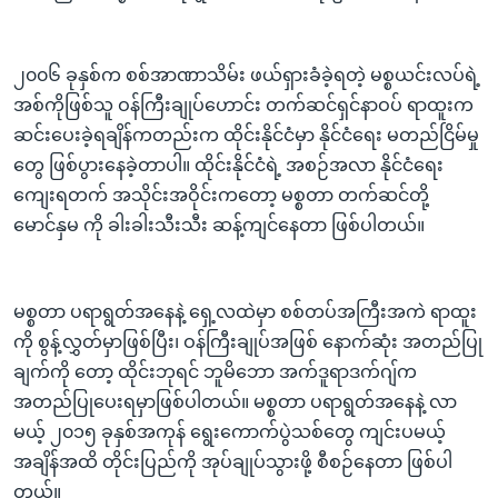
၂၀၀၆ ခုနှစ်က စစ်အာဏာသိမ်း ဖယ်ရှားခံခဲ့ရတဲ့ မစ္စယင်းလပ်ရဲ့
အစ်ကိုဖြစ်သူ ဝန်ကြီးချုပ်ဟောင်း တက်ဆင်ရှင်နာဝပ် ရာထူးက
ဆင်းပေးခဲ့ရချိန်ကတည်းက ထိုင်းနိုင်ငံမှာ နိုင်ငံရေး မတည်ငြိမ်မှု
တွေ ဖြစ်ပွားနေခဲ့တာပါ။ ထိုင်းနိုင်ငံရဲ့ အစဉ်အလာ နိုင်ငံရေး
ကျေးရတက် အသိုင်းအဝိုင်းကတော့ မစ္စတာ တက်ဆင်တို့
မောင်နှမ ကို ခါးခါးသီးသီး ဆန့်ကျင်နေတာ ဖြစ်ပါတယ်။
မစ္စတာ ပရာရွတ်အနေနဲ့ ရှေ့လထဲမှာ စစ်တပ်အကြီးအကဲ ရာထူး
ကို စွန့်လွှတ်မှာဖြစ်ပြီး၊ ဝန်ကြီးချုပ်အဖြစ် နောက်ဆုံး အတည်ပြု
ချက်ကို တော့ ထိုင်းဘုရင် ဘူမိဘော အက်ဒူရာဒက်ဂျ်က
အတည်ပြုပေးရမှာဖြစ်ပါတယ်။ မစ္စတာ ပရာရွတ်အနေနဲ့ လာ
မယ့် ၂၀၁၅ ခုနှစ်အကုန် ရွေးကောက်ပွဲသစ်တွေ ကျင်းပမယ့်
အချိန်အထိ တိုင်းပြည်ကို အုပ်ချုပ်သွားဖို့ စီစဉ်နေတာ ဖြစ်ပါ
တယ်။