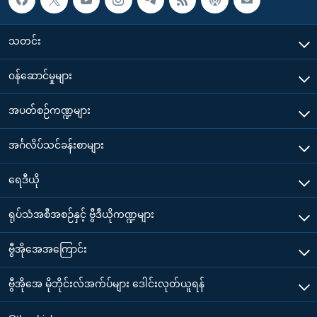
သတင်း
၀န်ဆောင်မှုများ
အပတ်စဉ်ကဏ္ဍများ
အင်္ဂလိပ်သင်ခန်းစာများ
ရေဒီယို
ရုပ်သံအစီအစဉ်နှင့် ဗွီဒီယိုကဏ္ဍများ
ဗွီအိုအေအကြောင်း
ဗွီအိုအေ မိုဘိုင်းလ်အက်ပ်များ ဒေါင်းလုတ်ယူရန်