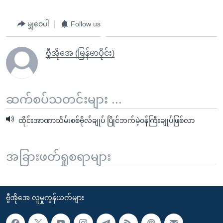
မျှဝေပါ
Follow us
ဗွီအိုအေ (မြန်မာပိုင်း)
ဆက်စပ်သတင်းများ ...
ထိုင်းအာဏာသိမ်းစစ်ဗိုလ်ချုပ် ပြိုင်ဘက်မဲ့ဝန်ကြီးချုပ်ဖြစ်လာ
အခြားဖတ်ရှုစရာများ
ဗွီအိုအေ လူမှုကွန်ယက်များ