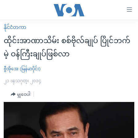
သုံး
ရ
လွယ်ကူ
နိုင်ငံတကာ
မူလစာမျက်နှာ
စေ
ထိုင်းအာဏာသိမ်း စစ်ဗိုလ်ချုပ် ပြိုင်ဘက်
မြန်မာ
သည့်
မဲ့ ဝန်ကြီးချုပ်ဖြစ်လာ
ကမ္ဘာ့သတင်းများ
Link
ဗွီဒီယို
နိုင်ငံတကာ
ဗွီအိုအေ (မြန်မာပိုင်း)
များ
သတင်းလွတ်လပ်ခွင့်
အမေရိကန်
၂၁ ၾသဂုတ္၊ ၂၀၁၄
ပင်မ
ရပ်ဝန်းတခု လမ်းတခု အလွန်
တရုတ်
အကြောင်းအရာ
မျှဝေပါ
သို့
အင်္ဂလိပ်စာလေ့လာမယ်
အစ္စရေး-ပါလက်စတိုင်း
ကျော်
အပတ်စဉ်ကဏ္ဍများ
အမေရိကန်သုံးအီဒီယံ
ကြည့်
ရေဒီယိုနှင့်ရုပ်သံ အချက်အလက်များ
မကြေးမုံရဲ့ အင်္ဂလိပ်စာ
ရေဒီယို
ရန်
ပင်မ
ရေဒီယို/တီဗွီအစီအစဉ်
ရုပ်ရှင်ထဲက အင်္ဂလိပ်စာ
တီဗွီ