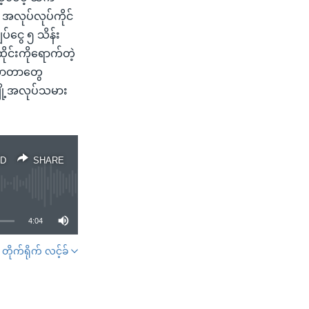
း အလုပ်လုပ်ကိုင်
်ငွေ ၅ သိန်း
ိုင်းကိုရောက်တဲ့
မလာတာတွေ
ျို့အလုပ်သမား
D
SHARE
4:04
တိုက်ရိုက် လင့်ခ်
SHARE