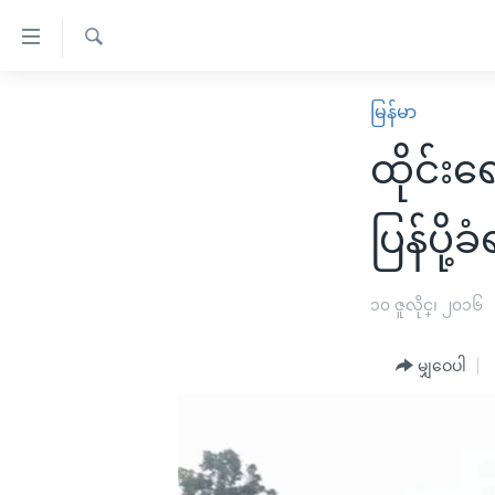
သုံး
ရ
ရှာဖွေ
လွယ်ကူ
မူလစာမျက်နှာ
မြန်မာ
ရ
စေ
မြန်မာ
လာ
ထိုင်း
သည့်
ဒ်
ကမ္ဘာ့သတင်းများ
Link
ဗွီဒီယို
နိုင်ငံတကာ
ပြန်ပို့ခံ
များ
သတင်းလွတ်လပ်ခွင့်
အမေရိကန်
ပင်မ
ရပ်ဝန်းတခု လမ်းတခု အလွန်
တရုတ်
၁၀ ဇူလိုင္၊ ၂၀၁၆
အကြောင်းအရာ
အင်္ဂလိပ်စာလေ့လာမယ်
အစ္စရေး-ပါလက်စတိုင်း
သို့
မျှဝေပါ
အပတ်စဉ်ကဏ္ဍများ
အမေရိကန်သုံးအီဒီယံ
ကျော်
ကြည့်
ရေဒီယိုနှင့်ရုပ်သံ အချက်အလက်များ
မကြေးမုံရဲ့ အင်္ဂလိပ်စာ
ရေဒီယို
ရန်
ရေဒီယို/တီဗွီအစီအစဉ်
ရုပ်ရှင်ထဲက အင်္ဂလိပ်စာ
တီဗွီ
ပင်မ