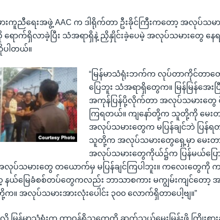
ားကူညီရေးအဖွဲ့ AAC က ဒါရိုက်တာ ဦးခိုင်ကြီးကတော့ အလုပ်သ
 ရောက်ရှိလာခဲ့ပြီး သံအရာရှိနဲ့ ညှိနှိုင်းခဲ့ပေမဲ့ အလုပ်သမားတွေ နေ
 ဆိုပါတယ်။
“မြန်မာသံရုံးဘက်က လုပ်တာကိုင်တာတ
ပြေဘူး သံအရာရှိတွေက။ မြန်မြန်အေးပြီ
အကုန်ပြန်ပို့လိုက်တာ အလုပ်သမားတွေ ငို
ကြရတယ်။ ကျနော်တို့က သူတို့ကို မေ
အလုပ်သမားတွေက မပြန်ချင်ဘဲ ပြန်ရတ
သူတို့က အလုပ်သမားတွေရှေ့မှာ မေးတာ
အလုပ်သမားတွေကိုယ်၌က ပြန်မယ်ပြောလို
့ အလုပ်သမားတွေ တယောက်မှ မပြန်ချင်ကြပါဘူး။ ကလေးတွေကို က
ော့ နယ်မြေခံစစ်တပ်တွေကလည်း ဘာသာစကား မကျွမ်းကျင်တော့ အကုန်လ
ို့က။ အလုပ်သမားအားလုံးပေါင်း ၃၀၀ လောက်ရှိတာပေါ့ဗျ။”
လို့ မြန်မာသံရုံးက တာဝန်ရှိသူတွေကို ဆက်သွယ်မေးမြန်းဖို့ ကြိုးစား