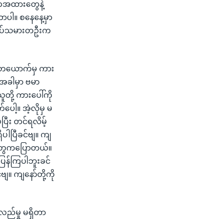
်အထားတွေနဲ့
့တာပါ။ စနေနေ့မှာ
အလုပ်သမားတဦးက
 တယောက်မှ ကား
အခါမှာ ဗမာ
ို့ ကားပေါ်ကို
ါ့။ အဲ့လိုမှ မ
ပ်ပြီး တင်ရလိမ့်
ိပါပြီခင်ဗျ။ ကျ
ဲ့တွေကပြောတယ်။
ပြန်ကြပါဘူးခင်
ျ။ ကျနော်တို့ကို
လည်မှု မရှိတာ