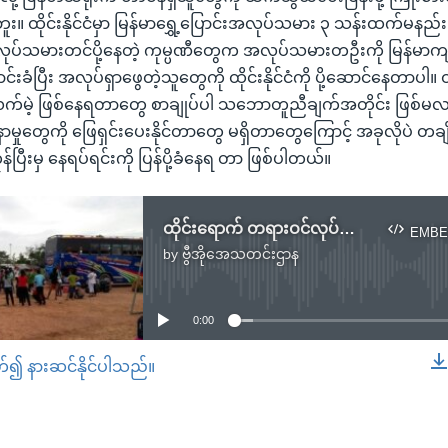
ဘူး။ ထိုင်းနိုင်ငံမှာ မြန်မာရွှေ့ပြောင်းအလုပ်သမား ၃ သန်းထက်မနည်
အလုပ်သမားတင်ပို့နေတဲ့ ကုမ္ပဏီတွေက အလုပ်သမားတဦးကို မြန်မာကျပ
ံပြီး အလုပ်ရှာဖွေတဲ့သူတွေကို ထိုင်းနိုင်ငံကို ပို့ဆောင်နေတာပါ။ ထ
က်မဲ့ ဖြစ်နေရတာတွေ စာချုပ်ပါ သဘောတူညီချက်အတိုင်း ဖြစ်
မှုတွေကို ဖြေရှင်းပေးနိုင်တာတွေ မရှိတာတွေကြောင့် အခုလိုပဲ တခ
ပြီးမှ နေရပ်ရင်းကို ပြန်ပို့ခံနေရ တာ ဖြစ်ပါတယ်။
ထိုင်းရောက် တရားဝင်လုပ်သားတချို့ အတင်းပြန်ပို့ခံရ
EMBE
by
ဗွီအိုအေသတင်းဌာန
No media source currently available
0:00
တ်၍ နားဆင်နိုင်ပါသည်။
EMBED