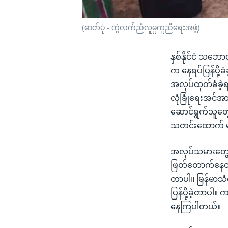
(ဓာတ်ပုံ - တွဲလက်ညီလူမှုကူညီရေးအဖွဲ့)
နှစ်နိုင်ငံ သဘောတ
က နေရပ်ပြန်ပို
အလုပ်ထုတ်ခံခဲ့
လုံခြုံရေးအင်အား
ဆောင်ရွက်သူတွေ
သတင်းထောက် မ
အလုပ်သမားတွေကိ
ဖြတ်တောက်နေတာတွ
တာပါ။ မြန်မာသံ
ပြန်ပို့ခဲ့တာပါ။
နေကြပါတယ်။