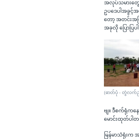
အလုပ်သမားတွေဟ
ဥပဒေပါအခွင့်အရေး
တော့ အတင်းအကြပ
အခုလို ပြောပြ
(ဓာတ်ပုံ - တွဲလက်ည
ဗျ။ ဒီစက်ရုံကနေ
မောင်းထုတ်ပါတ
မြန်မာသံရုံးက အ