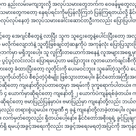
်းမှုက နည်းလမ်းမကျဘူးလို့ အလုပ်သမားတွေဘက်က ဝေဖန်မှုတွေလည
မားတွေကတော့ နေရပ်ရင်းကိုမပြန်လိုကြဘဲ ပြန်ကြရတယ်လို့ နိုင
း အလုပ်လုပ်နေတဲ့ အလုပ်သမားခေါင်းဆောင်တဦးကလည်း ပြောပြပါ
့်တွေ အေဂျင်စီတွေနဲ့ လာပြီး သူက သူဌေးတွေနဲ့ပေါင်းပြီးတော့ အ
ို မလိုက်လျောဘဲနဲ့ သူတို့ဖြစ်ချင်တဲ့ဆန္ဒကိုပဲ အကုန်လုံး ပြောပြသွား
က်မှာ မရှိဘူးပေါ့။ သူ လူကြီးတယောက်အနေနဲ့ လူအများအရှေ့မှ
ပွင့်ပွင့်လင်းလင်း ပြောရမယ့်ဟာ မပြောဘူး။ လူတယောက်ချင်းစီကို 
ားတွေ ခံထားပြီးတော့ လူတိုင်းကို ပေးမဝင်ဘူး။ သူခေါ်တဲ့သူကိုပဲ ပေ
့ သူကိုယ်တိုင်ပဲ စီစဉ်တဲ့ပုံစံမျိုး ဖြစ်သွားတာပေ့ါ။ နိုင်ငံတော်
တယ်ဆိုတော့ ကျနော်တို့လုပ်တာတွေမှာ အရမ်းကို ဒုက္ခရောက်ပါတယ်။ ကျ
 ၄ ယောက်မှာဆိုရင်တော့ ကျနော်တို့ ၂ ယောက်ပဲကျန်ရစ်ခဲ့တယ်။ က
ိုရင်တော့ ဗမာပြည်ပြန်မှာပဲ။ ဗမာပြည်မှာ ကျနော်တို့လည်း ဘယ်လ
ည်း တရားစွဲယူမယ်။ ကုမ္ပဏီ ၅ ခုနဲ့ ကျနော်တို့လာခဲ့တာပေ့ါ။ လူတွ
။ လက်မှတ်တွေလည်း ရှိတယ်ပေါ့နော်။ နိုင်ငံတော်အစိုးရရဲ့ ခွင့်ပြုချ
်ရှိ ရမယ့်အခွင့်အရေးကိုလည်း အခွင့်အရေးမရတဲ့အပြင်ကို အကုန်လ