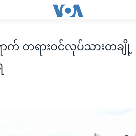
ရောက် တရားဝင်လုပ်သားတချို
ရ