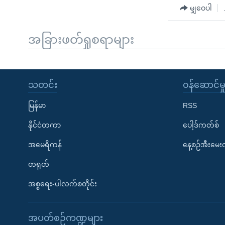
မျှဝေပါ
အခြားဖတ်ရှုစရာများ
သတင်း
၀န်ဆောင်မှ
မြန်မာ
RSS
နိုင်ငံတကာ
ပေါ့ဒ်ကတ်စ်
အမေရိကန်
နေ့စဉ်အီးမေ
တရုတ်
အစ္စရေး-ပါလက်စတိုင်း
အပတ်စဉ်ကဏ္ဍများ