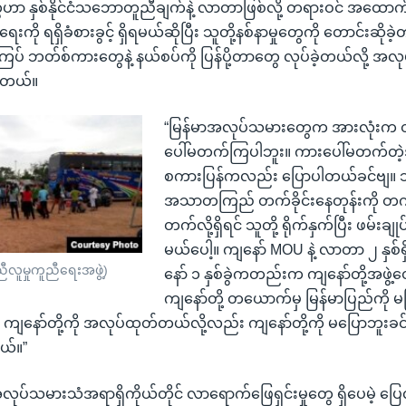
ာ နှစ်နိုင်ငံသဘောတူညီချက်နဲ့ လာတာဖြစ်လို့ တရားဝင် အထောက
ကို ရရှိခံစားခွင့် ရှိရမယ်ဆိုပြီး သူတို့နစ်နာမှုတွေကို တောင်းဆိုခဲ
် ဘတ်စ်ကားတွေနဲ့ နယ်စပ်ကို ပြန်ပို့တာတွေ လုပ်ခဲ့တယ်လို့ 
ပါတယ်။
“မြန်မာအလုပ်သမားတွေက အားလုံးက
ပေါ်မတက်ကြပါဘူး။ ကားပေါ်မတက်တဲ့
စကားပြန်ကလည်း ပြောပါတယ်ခင်ဗျ။ သူတ
အသာတကြည် တက်ခိုင်းနေတုန်းကို တက်ပေ
တက်လို့ရှိရင် သူတို့ ရိုက်နှက်ပြီး ဖမ်းချု
မယ်ပေါ့။ ကျနော် MOU နဲ့ လာတာ ၂ နှစ်ရှ
ီလူမှုကူညီရေးအဖွဲ့)
နော် ၁ နှစ်ခွဲကတည်းက ကျနော်တို့အဖွ
ကျနော်တို့ တယောက်မှ မြန်မာပြည်ကို မ
 ကျနော်တို့ကို အလုပ်ထုတ်တယ်လို့လည်း ကျနော်တို့ကို မပြောဘူးခင်ဗ
ယ်။”
လုပ်သမားသံအရာရှိကိုယ်တိုင် လာရောက်ဖြေရှင်းမှုတွေ ရှိပေမဲ့ ပြေ