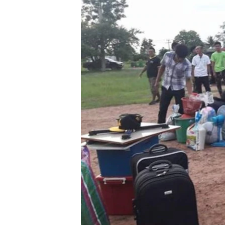
သုတပဒေသာ အင်္ဂလိပ်စာ
အ
ညွန်း
စာမျက်နှာ
သို့
ကျော်
ကြည့်
ရန်
ရှာဖွေ
ရန်
နေရာ
သို့
ကျော်
ရန်