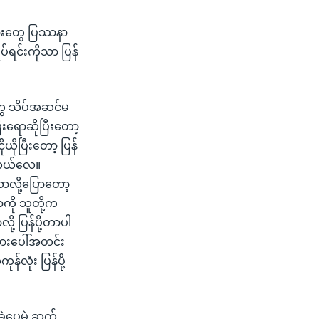
မားတွေ ပြဿနာ
ရပ်ရင်းကိုသာ ပြန်
ွေ သိပ်အဆင်မ
းရောဆိုပြီးတော့
ယိုပြီးတော့ ပြန်
းတယ်လေ။
ာလို့ပြောတော့
ကို သူတို့က
့ ပြန်ပို့တာပါ
ားပေါ်အတင်း
ုံး ပြန်ပို့
ခဲ့ပေမဲ့ ဆက်