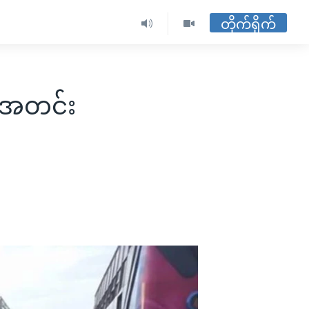
တိုက်ရိုက်
့ အတင်း