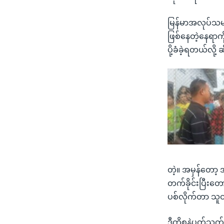
မြန်မာအလုပ်သမ
ဖြစ်နေတဲ့နေရာကို
ပို့ခံခဲ့ရတယ်လို့
တဲ့။ အမှန်တော
တက်ခိုင်းပြီးတ
ပစ်လိုက်တာ သူတ
ဒီကိစ္စနဲ့ပတ်သက်