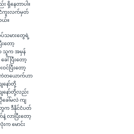
်း ရှိနေတာပါ။
်ငံကူးလက်မှတ်
တယ်။
လုပ်သမားတွေရဲ့
ပြီးတော့
ာ သူက အမှန်
ခေါ်ပြီးတော့
းဝင်ပြီးတော့
အကြီးအကဲတယောက်ဟာ
နော်တို့
ျနော်တို့လည်း
ိုခေါ်မလဲ ကျ
ေက ဒီနိုင်ငံပတ်
က်နဲ့ လာပြီးတော့
ုံးက မောင်း