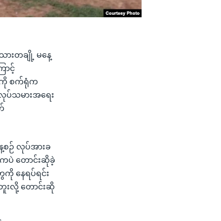
ငံသားတချို့ မနေ့
ာင့်
ကို စက်ရုံက
ု့ အလုပ်သမားအရေး
က်
ေ့စဉ် လုပ်အားခ
ကပဲ တောင်းဆိုခဲ့
ကို နေရပ်ရင်း
ဘူးလို့ တောင်းဆို