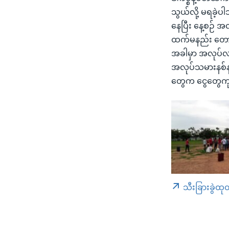
သွယ်လို့ မရခဲ့ပါ
နေပြီး နေ့စဉ် 
ထက်မနည်း တောင်းခ
အခါမှာ အလုပ်လ
အလုပ်သမားနစ်နာ
တွေက ငွေတွေကုန်
သီးခြားခွဲထု