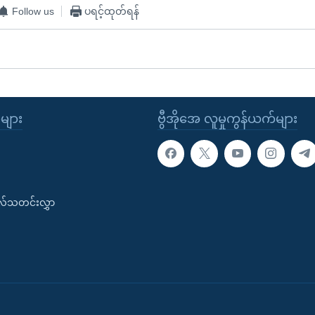
Follow us
ပရင့်ထုတ်ရန်
ုများ
ဗွီအိုအေ လူမှုကွန်ယက်များ
းလ်သတင်းလွှာ