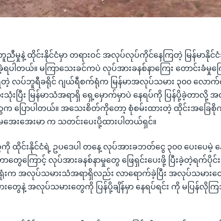
ူညီမှုနဲ့ ထိုင်းနိုင်ငံမှာ တရားဝင် အလုပ်လုပ်ကိုင်နေကြတဲ့ မြန်မာနိုင်
့ခံခဲ့ရပါတယ်။ မကြာသေးခင်ကပဲ လုပ်အားခနစ်နာကြေး တောင်းခံမှုကြေ
ရတဲ့ လပ်ဘူရီခရိုင် ဂျယ်ရီစက်ရုံက မြန်မာအလုပ်သမား ၃၀၀ လောက်
သုံးပြီး မြန်မာသံအရာရှိ ရှေ့မှောက်မှာပဲ နေရပ်ကို ပြန်ပို့ခဲ့တာလိ
က ပြောပါတယ်။ အသေးစိတ်ကိုတော့ စုံစမ်းထားတဲ့ ထိုင်းအခြေစို
အေးအေးမာ က သတင်းပေးပို့ထားပါတယ်ရှင်။
ု ထိုင်းနိုင်ငံရဲ့ ဥပဒေပါ တနေ့ လုပ်အားခဘတ်ငွေ ၃၀၀ ပေးပေမဲ့ န
ေကြောင့် လုပ်အားခနစ်နာမှုတွေ ဖြေရှင်းပေးဖို့ ပြီးခဲ့တဲ့ရက်ပိုင်း
ရုံးက အလုပ်သမားသံအရာရှိလည်း လာရောက်ခဲ့ပြီး အလုပ်သမားတွေ
 ကားတွေနဲ့ အလုပ်သမားတွေကို ပြန်ပို့ချိန်မှာ နေရပ်ရင်း ကို မပြန်လိုကြ