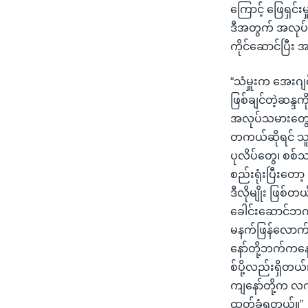
ကြောင့် ဖြေရှင
ဒီအတွက် အလုပ်သ
ကိုင်ဆောင်ပြီ
“သံမှူးက အေးဂျင
ဖြစ်ချင်တဲ့ဆန္ဒက
အလုပ်သမားတွေဘ
တကယ်ဆိုရင် သူ 
ပုလိပ်တွေ၊ စစ်သ
စည်းရုံးပြီးတော
ဒီလိုမျိုး ဖြစ်
ခေါင်းဆောင်ဘက်
မနက်ဖြန်လောက်ဆ
နော်တို့ဘက်ကနေလ
စ်ပို့လည်းရှိတယ်
ကျနော်တို့က လက
ထုတ်ခံရတယ်။”