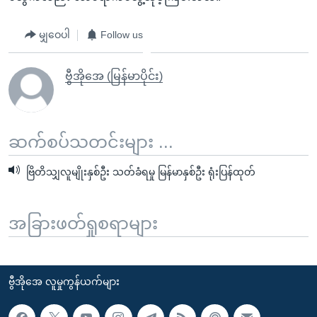
မျှဝေပါ
Follow us
ဗွီအိုအေ (မြန်မာပိုင်း)
ဆက်စပ်သတင်းများ ...
ဗြိတိသျှလူမျိုးနှစ်ဦး သတ်ခံရမှု မြန်မာနှစ်ဦး ရုံးပြန်ထုတ်
အခြားဖတ်ရှုစရာများ
ဗွီအိုအေ လူမှုကွန်ယက်များ