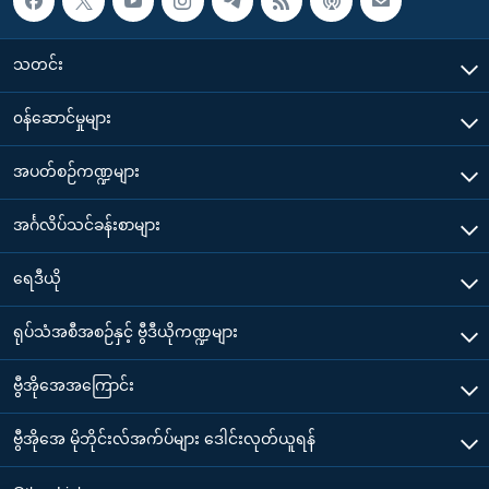
သတင်း
၀န်ဆောင်မှုများ
အပတ်စဉ်ကဏ္ဍများ
အင်္ဂလိပ်သင်ခန်းစာများ
ရေဒီယို
ရုပ်သံအစီအစဉ်နှင့် ဗွီဒီယိုကဏ္ဍများ
ဗွီအိုအေအကြောင်း
ဗွီအိုအေ မိုဘိုင်းလ်အက်ပ်များ ဒေါင်းလုတ်ယူရန်