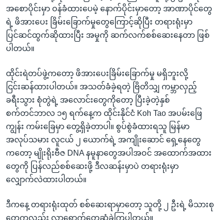
အစောပိုင်းမှာ ဝန်ခံထားပေမဲ့ နောက်ပိုင်းမှာတော့ အာဏာပိုင်တွေ
ရဲ့ ဖိအားပေး ခြိမ်းခြောက်မှုတွေကြောင့်ဆိုပြီး တရားရုံးမှာ
ပြင်ဆင်ထွက်ဆိုထားပြီး အမှုကို ဆက်လက်စစ်ဆေးနေတာ ဖြစ်
ပါတယ်။
ထိုင်းရဲတပ်ဖွဲ့ကတော့ ဖိအားပေးခြိမ်းခြောက်မှု မရှိဘူးလို့
ငြင်းဆန်ထားပါတယ်။ အသတ်ခံခဲ့ရတဲ့ ဗြိတိသျှ ကမ္ဘာလှည့်
ခရီးသွား စုံတွဲရဲ့ အလောင်းတွေကိုတော့ ပြီးခဲ့တဲ့နှစ်
စက်တင်ဘာလ ၁၅ ရက်နေ့က ထိုင်းနိုင်ငံ Koh Tao အပမ်းဖြေ
ကျွန်း ကမ်းခြေမှာ တွေ့ရှိခဲ့တာပါ။ စွပ်စွဲခံထားရသူ မြန်မာ
အလုပ်သမား လူငယ် ၂ ယောက်ရဲ့ အကျိုးဆောင် ရှေ့နေတွေ
ကတော့ မျိုးရိုးဗီဇ DNA နမူနာတွေအပါအဝင် အထောက်အထား
တွေကို ပြန်လည်စစ်ဆေးဖို့ ဒီလဆန်းမှာပဲ တရားရုံးမှာ
လျှောက်လဲထားပါတယ်။
ဒီကနေ့ တရားရုံးထုတ် စစ်ဆေးရာမှာတော့ သူတို့ ၂ ဦးရဲ့ မိသားစု
တွေကလည်း လာရောက်တွေ့ဆုံခဲ့ကြပါတယ်။