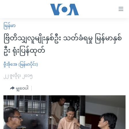
သုံး
ရ
လွယ်ကူ
မြန်မာ
မူလစာမျက်နှာ
စေ
ဗြိတိသျှလူမျိုးနှစ်ဦး သတ်ခံရမှု မြန်မာနှစ်
မြန်မာ
သည့်
ဦး ရုံးပြန်ထုတ်
ကမ္ဘာ့သတင်းများ
Link
ဗွီဒီယို
နိုင်ငံတကာ
ဗွီအိုအေ (မြန်မာပိုင်း)
များ
သတင်းလွတ်လပ်ခွင့်
အမေရိကန်
၂၂ ဇူလိုင္၊ ၂၀၁၅
ပင်မ
ရပ်ဝန်းတခု လမ်းတခု အလွန်
တရုတ်
အကြောင်းအရာ
မျှဝေပါ
သို့
အင်္ဂလိပ်စာလေ့လာမယ်
အစ္စရေး-ပါလက်စတိုင်း
ကျော်
အပတ်စဉ်ကဏ္ဍများ
အမေရိကန်သုံးအီဒီယံ
ကြည့်
ရေဒီယိုနှင့်ရုပ်သံ အချက်အလက်များ
မကြေးမုံရဲ့ အင်္ဂလိပ်စာ
ရေဒီယို
ရန်
ပင်မ
ရေဒီယို/တီဗွီအစီအစဉ်
ရုပ်ရှင်ထဲက အင်္ဂလိပ်စာ
တီဗွီ