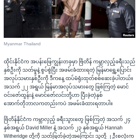
အ
သုတပဒေသာ အင်္ဂလိပ်စာ
ညွန်း
Learning English
စာမျက်နှာ
သို့
ဗွီအိုအေ လူမှုကွန်ယက်များ
ကျော်
ကြည့်
Myanmar Thailand
ရန်
ဘာသာစကားများ
ရှာဖွေ
ထိုင်းနိုင်ငံက အပန်းဖြေကျွန်းတခုမှာ ဗြိတိန် ကမ္ဘာလှည့်ခရီးသည်
ရန်
နှစ်ဦးကို သတ်မှုနဲ့ စွပ်စွဲပြီး အဖမ်းခံထားရတဲ့ မြန်မာရွှေ့ပြောင်း
နေရာ
အလုပ်သမားနှစ်ဦးကို ဒီကနေ့ ထပ်မံရုံးထုတ်စစ်ဆေးခဲ့ပါတယ်။
သို့
အသက် ၂၂ အရွယ် မြန်မာအလုပ်သမားတွေ ဖြစ်ကြတဲ့ မောင်
ကျော်
ဝင်းဇော်ထွန်းနဲ့ မောင်ဇော်လင်းတို့ဟာ ပြီးခဲ့တဲ့နှစ်
ရန်
အောက်တိုဘာလကတည်းကပဲ အဖမ်းခံထားရတာပါ။
ဗြိတိန်နိုင်ငံက ကမ္ဘာလှည့် ခရီးသွားတွေ ဖြစ်ကြတဲ့ အသက် ၂၄
နှစ်အရွယ် David Miller နဲ့ အသက် ၂၃ နှစ်အရွယ် Hannah
Witheridge တို့ကို သတ်ဖြတ်ခဲ့တဲ့အကြောင်း သူတို့ ၂ ဦးစလုံးက