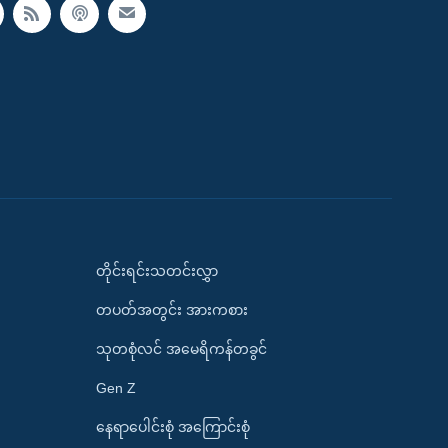
တိုင်းရင်းသတင်းလွှာ
တပတ်အတွင်း အားကစား
သုတစုံလင် အမေရိကန်တခွင်
Gen Z
နေရာပေါင်းစုံ အကြောင်းစုံ