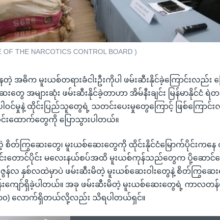
CE OF THE NARCOTICS CONTROL BOARD )
နေတဲ့ အဓိက မူးယစ်တရားခံငါးဦးကိုပါ ဖမ်းဆီးနိုင်ခဲ့ကြောင်းလည်း
းတွေ အများဆုံး ဖမ်းဆီးနိုင်ခဲ့တာဟာ အိမ်နီးချင်း မြန်မာနိုင်ငံ ရဲတပ်
 ပါဝင်မှုနဲ့ ထိုင်းပြည်သူတွေရဲ့ သတင်းပေးမှုတွေကြောင့် ဖြစ်ကြောင်းလ
်းထောက်တွေကို ပြောသွားပါတယ်။
ဲ့ စိတ်ကြွဆေးတွေ၊ မူးယစ်ဆေးတွေကို ထိုင်းနိုင်ငံမြောက်ပိုင်းကနေ ထိုင
ထိုင်းတောင်ပိုင်း မလေးနယ်စပ်အထိ မူးယစ်ကုန်သည်တွေက ပို့ဆောင်
ဇွန်လ နှစ်လထဲမှာပဲ ဖမ်းဆီးမိတဲ့ မူးယစ်ဆေးဝါးတွေနဲ့ စိတ်ကြွဆ
်းကျော်ရှိခဲ့ပါတယ်။ အခု ဖမ်းဆီးမိတဲ့ မူးယစ်ဆေးတွေရဲ့ ကာလတန
၁၀၀) လောက်ရှိတယ်လို့လည်း သိရပါတယ်ရှင်။