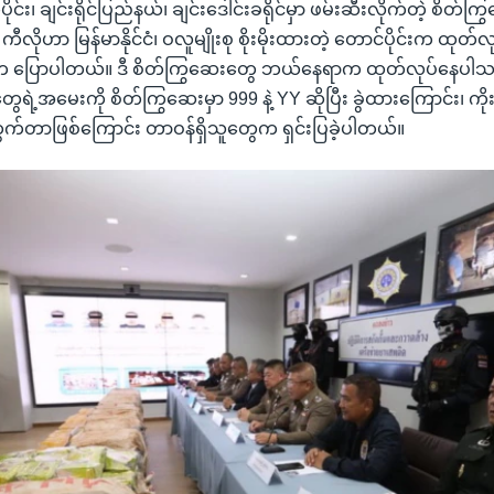
က်ပိုင်း၊ ချင်းရိုင်ပြည်နယ်၊ ချင်းဒေါင်းခရိုင်မှာ ဖမ်းဆီးလိုက်တဲ့ စိတ်က
) ကီလိုဟာ မြန်မာနိုင်ငံ၊ ဝလူမျိုးစု စိုးမိုးထားတဲ့ တောင်ပိုင်းက ထုတ်
ူက ပြောပါတယ်။ ဒီ စိတ်ကြွဆေးတွေ ဘယ်နေရာက ထုတ်လုပ်နေပါသလ
့အမေးကို စိတ်ကြွဆေးမှာ 999 နဲ့ YY ဆိုပြီး ခွဲထားကြောင်း၊ ကိုးသ
ထွက်တာဖြစ်ကြောင်း တာဝန်ရှိသူတွေက ရှင်းပြခဲ့ပါတယ်။