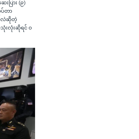
ြွဆေးပြား (၉)
လုပ်တာ
ဲဆိုတဲ့
ုံးလုံးဆိုရင် ဝ