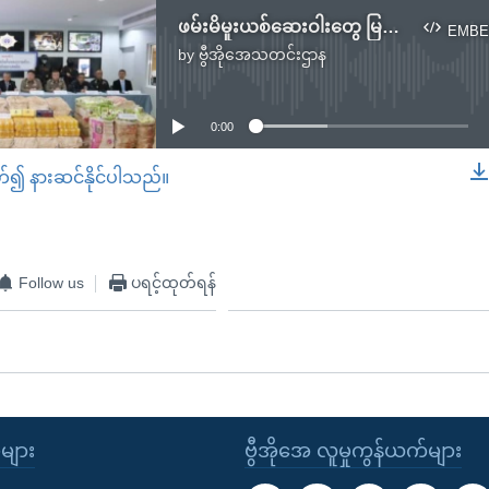
ဖမ်းမိမူးယစ်ဆေးဝါးတွေ မြန်မာဘက်ကဖြစ်ကြောင်း ထိုင်းရဲတပ်ဖွဲ့ပြော
EMBE
by
ဗွီအိုအေသတင်းဌာန
No media source currently available
0:00
တ်၍ နားဆင်နိုင်ပါသည်။
EMBED
Follow us
ပရင့်ထုတ်ရန်
ုများ
ဗွီအိုအေ လူမှုကွန်ယက်များ