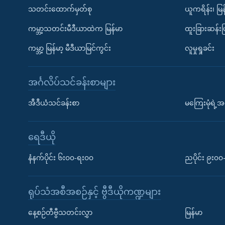
သတင်းထောက်မှတ်စု
ယူကရိန်း၊ မြန
ကမ္ဘာ့သတင်းမီဒီယာထဲက မြန်မာ
ထူးခြားဆန်း
ကမ္ဘာ့ မြန်မာ့ မီဒီယာမြင်ကွင်း
လူမှုရှုခင်း
အင်္ဂလိပ်သင်ခန်းစာများ
အီဒီယံသင်ခန်းစာ
မကြေးမုံရဲ့အင
ရေဒီယို
နံနက်ပိုင်း ၆း၀၀-ရး၀၀
ညပိုင်း ၉း၀
ရုပ်သံအစီအစဉ်နှင့် ဗွီဒီယိုကဏ္ဍများ
နေ့စဉ်တီဗွီသတင်းလွှာ
မြန်မာ