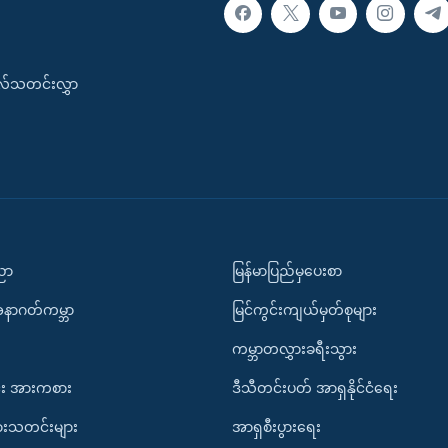
းလ်သတင်းလွှာ
ပညာ
မြန်မာပြည်မှပေးစာ
အနာဂတ်ကမ္ဘာ
မြင်ကွင်းကျယ်မှတ်စုများ
ကမ္ဘာတလွှားခရီးသွား
း အားကစား
ဒီသီတင်းပတ် အာရှနိုင်ငံရေး
ားသတင်းများ
အာရှစီးပွားရေး