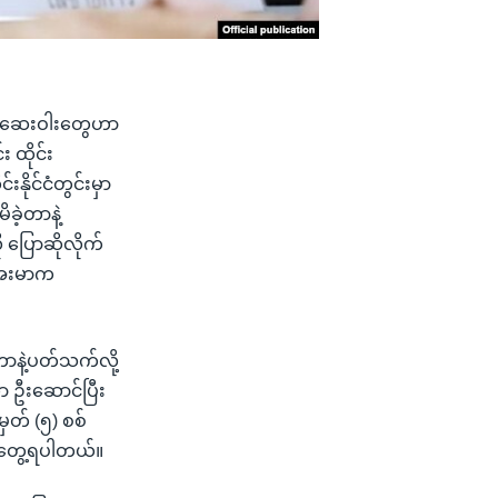
ူးယစ်ဆေးဝါးတွေဟာ
 ထိုင်း
ိုင်ငံတွင်းမှာ
ခဲ့တာနဲ့
 ပြောဆိုလိုက်
းအေးမာက
တာနဲ့ပတ်သက်လို့
်ယာ ဦးဆောင်ပြီး
မှတ် (၅) စစ်
ာ တွေ့ရပါတယ်။