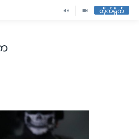
တိုက်ရိုက်
်က