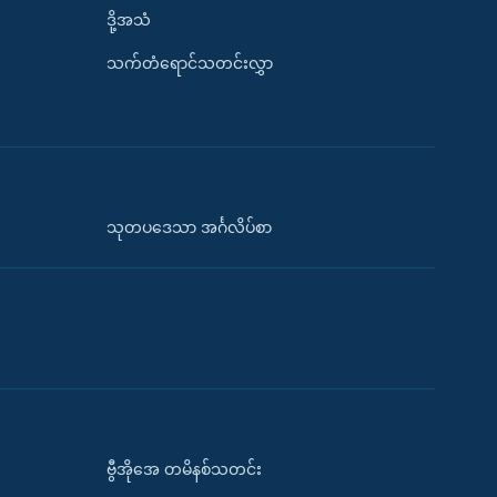
ဒို့အသံ
သက်တံရောင်သတင်းလွှာ
သုတပဒေသာ အင်္ဂလိပ်စာ
ဗွီအိုအေ တမိနစ်သတင်း