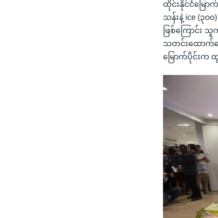
ထိုင်းနိုင်ငံမြော
သန်းနဲ့ ice (၃၀၀
ဖြစ်ကြောင်း သ
သတင်းထောက်တွေရဲ
မြောက်ပိုင်းက 