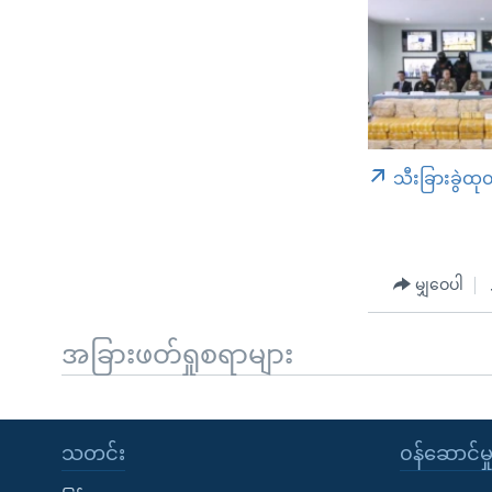
သီးခြားခွဲထု
မျှဝေပါ
အခြားဖတ်ရှုစရာများ
သတင်း
၀န်ဆောင်မှ