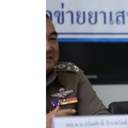
သုတပဒေသာ အင်္ဂလိပ်စာ
အ
ညွန်း
စာမျက်နှာ
သို့
ကျော်
ကြည့်
ရန်
ရှာဖွေ
ရန်
နေရာ
သို့
ကျော်
ရန်