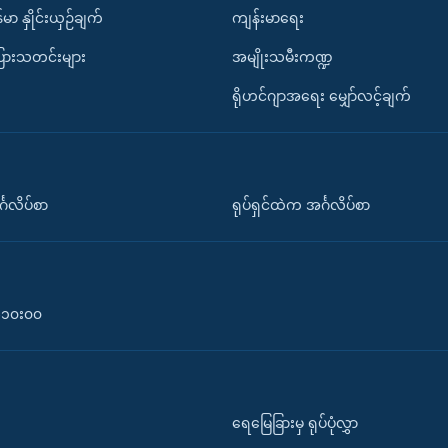
်မာ နှိုင်းယှဉ်ချက်
ကျန်းမာရေး
ပြားသတင်းများ
အမျိုးသမီးကဏ္ဍ
ရိုဟင်ဂျာအရေး မျှော်လင့်ချက်
်္ဂလိပ်စာ
ရုပ်ရှင်ထဲက အင်္ဂလိပ်စာ
၀-၁၀း၀၀
ရေမြေခြားမှ ရုပ်ပုံလွှာ