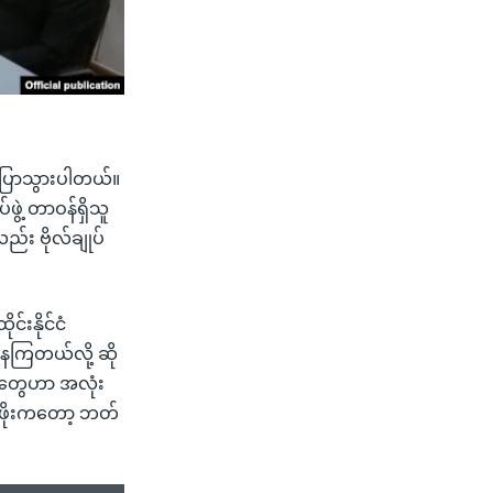
 ပြောသွားပါတယ်။
ဖွဲ့ တာဝန်ရှိသူ
ည်း ဗိုလ်ချုပ်
်းနိုင်ငံ
နေကြတယ်လို့ ဆို
ေးတွေဟာ အလုံး
်ဖိုးကတော့ ဘတ်