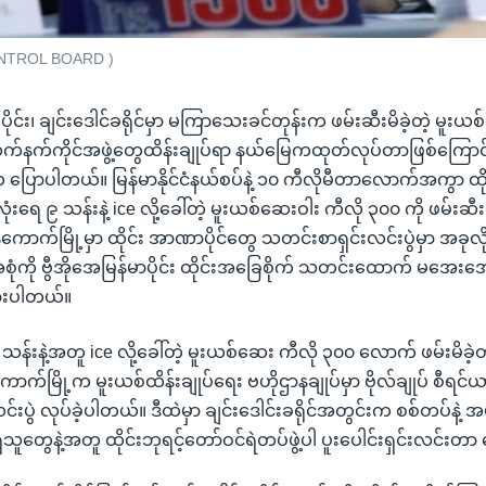
ONTROL BOARD )
ာက်ပိုင်း၊ ချင်းဒေါင်ခရိုင်မှာ မကြာသေးခင်တုန်းက ဖမ်းဆီးမိခဲ့တဲ့ မ
 လက်နက်ကိုင်အဖွဲ့တွေထိန်းချုပ်ရာ နယ်မြေကထုတ်လုပ်တာဖြစ်ကြောင်း
ြောပါတယ်။ မြန်မာနိုင်ငံနယ်စပ်နဲ့ ၁၀ ကီလိုမီတာလောက်အကွာ ထိုင်းန
ရေ ၉ သန်းနဲ့ ice လို့ခေါ်တဲ့ မူးယစ်ဆေးဝါး ကီလို ၃၀၀ ကို ဖမ်းဆီးမိ
ောက်မြို့မှာ ထိုင်း အာဏာပိုင်တွေ သတင်းစာရှင်းလင်းပွဲမှာ အခုလို
ုံကို ဗွီအိုအေမြန်မာပိုင်း ထိုင်းအခြေစိုက် သတင်းထောက် မအေ
ားပါတယ်။
သန်းနဲ့အတူ ice လို့ခေါ်တဲ့ မူးယစ်ဆေး ကီလို ၃၀၀ လောက် ဖမ်းမိခဲ့
ဘန်ကောက်မြို့က မူးယစ်ထိန်းချုပ်ရေး ဗဟိုဌာနချုပ်မှာ ဗိုလ်ချုပ် စီရင
းပွဲ လုပ်ခဲ့ပါတယ်။ ဒီထဲမှာ ချင်းဒေါင်းခရိုင်အတွင်းက စစ်တပ်နဲ့ အ
တွေနဲ့အတူ ထိုင်းဘုရင့်တော်ဝင်ရဲတပ်ဖွဲ့ပါ ပူးပေါင်းရှင်းလင်းတ