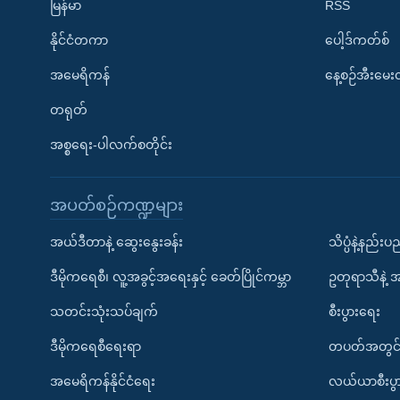
မြန်မာ
RSS
နိုင်ငံတကာ
ပေါ့ဒ်ကတ်စ်
အမေရိကန်
နေ့စဉ်အီးမေ
တရုတ်
အစ္စရေး-ပါလက်စတိုင်း
အပတ်စဉ်ကဏ္ဍများ
အယ်ဒီတာနဲ့ ဆွေးနွေးခန်း
သိပ္ပံနဲ့နည်း
ဒီမိုကရေစီ၊ လူ့အခွင့်အရေးနှင့် ခေတ်ပြိုင်ကမ္ဘာ
ဥတုရာသီနဲ့ 
သတင်းသုံးသပ်ချက်
စီးပွားရေး
ဒီမိုကရေစီရေးရာ
တပတ်အတွင်
အမေရိကန်နိုင်ငံရေး
လယ်ယာစီးပွ