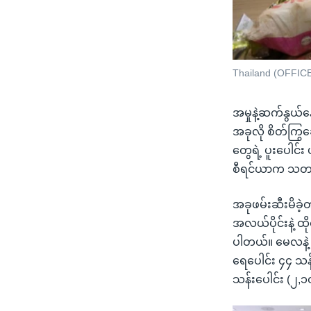
Thailand (OFFI
အမှုနဲ့ဆက်နွယ်
အခုလို စိတ်ကြွဆေ
တွေရဲ့ ပူးပေါင်း
စီရင်ယာက သတင
အခုဖမ်းဆီးမိခဲ့တ
အလယ်ပိုင်းနဲ့ 
ပါတယ်။ မေလနဲ့ 
ရေပေါင်း ၄၄ သန
သန်းပေါင်း (၂,