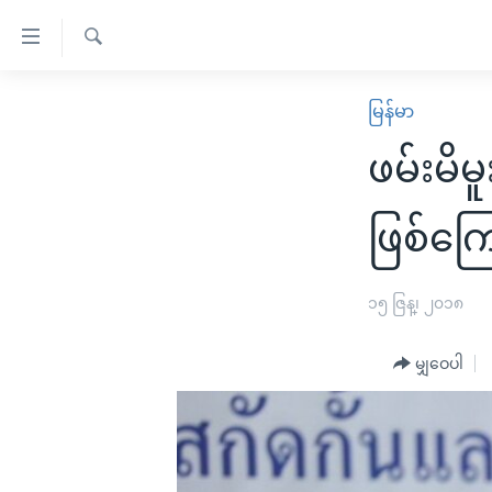
သုံး
ရ
ရှာဖွေ
လွယ်ကူ
မူလစာမျက်နှာ
မြန်မာ
ရ
စေ
မြန်မာ
လာ
ဖမ်းမိ
သည့်
ဒ်
ကမ္ဘာ့သတင်းများ
Link
ဗွီဒီယို
နိုင်ငံတကာ
ဖြစ်ကြေ
များ
သတင်းလွတ်လပ်ခွင့်
အမေရိကန်
ပင်မ
ရပ်ဝန်းတခု လမ်းတခု အလွန်
တရုတ်
၁၅ ဇြန္၊ ၂၀၁၈
အကြောင်းအရာ
အင်္ဂလိပ်စာလေ့လာမယ်
အစ္စရေး-ပါလက်စတိုင်း
သို့
မျှဝေပါ
အပတ်စဉ်ကဏ္ဍများ
အမေရိကန်သုံးအီဒီယံ
ကျော်
ကြည့်
ရေဒီယိုနှင့်ရုပ်သံ အချက်အလက်များ
မကြေးမုံရဲ့ အင်္ဂလိပ်စာ
ရေဒီယို
ရန်
ရေဒီယို/တီဗွီအစီအစဉ်
ရုပ်ရှင်ထဲက အင်္ဂလိပ်စာ
တီဗွီ
ပင်မ