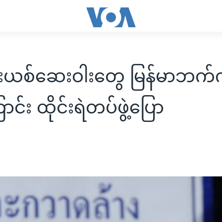
မူးယစ်ဆေးဝါးတွေ မြန်မာဘက
ာင်း ထိုင်းရဲတပ်ဖွဲ့ပြော