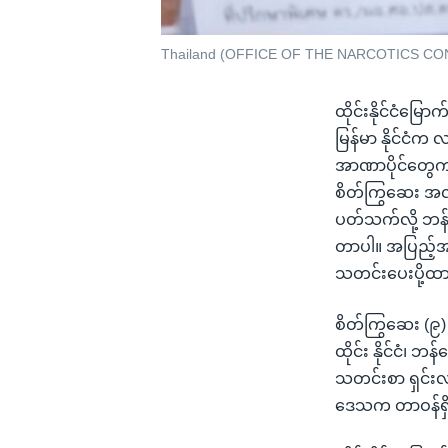
Thailand (OFFICE OF THE NARCOTICS C
ထိုင်းနိုင်ငံမြေ
မြန်မာ နိုင်ငံက
အာဏာပိုင်တွေက ပ
စိတ်ကြွဆေး အလုံး
ပတ်သက်လို့ ဘန်က
တာပါ။ အပြည့်အစ
သတင်းပေးပို့ထ
စိတ်ကြွဆေး (၉) 
ထိုင်း နိုင်ငံ၊ 
သတင်းစာ ရှင်းလင်
ဒေသက တာဝန်ရှိသူ