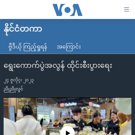
သုံး
ရ
လွယ်ကူ
နိုင်ငံတကာ
မူလစာမျက်နှာ
စေ
မြန်မာ
ဗွီဒီယို ကြည့်ရှုရန်
အကြောင်း
သည့်
ကမ္ဘာ့သတင်းများ
Link
ရွေးကောက်ပွဲအလွန် ထိုင်းစီးပွားရေး
ဗွီဒီယို
နိုင်ငံတကာ
များ
သတင်းလွတ်လပ်ခွင့်
အမေရိကန်
ပင်မ
၂၄ ဇူလိုင္၊ ၂၀၂၃
ရပ်ဝန်းတခု လမ်းတခု အလွန်
တရုတ်
အကြောင်းအရာ
ညိုညိုလွင်
သို့
အင်္ဂလိပ်စာလေ့လာမယ်
အစ္စရေး-ပါလက်စတိုင်း
ကျော်
အပတ်စဉ်ကဏ္ဍများ
အမေရိကန်သုံးအီဒီယံ
ကြည့်
ရေဒီယိုနှင့်ရုပ်သံ အချက်အလက်များ
မကြေးမုံရဲ့ အင်္ဂလိပ်စာ
ရေဒီယို
ရန်
ပင်မ
ရေဒီယို/တီဗွီအစီအစဉ်
ရုပ်ရှင်ထဲက အင်္ဂလိပ်စာ
တီဗွီ
No media source currently available