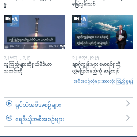
မှု
ခြေလှမ်းသစ်
၁၂ မတ္၊ ၂၀၂၅
၁၂ မတ္၊ ၂၀၂၅
လူကြည့်များဆိုရှယ်မီဒီယာ
ချာဂိုကျွန်းများ မောရစ်ရှသို့
သတင်းတို
လွှဲပြောင်းမည်ကို ဆန့်ကျင်
အစီအစဉ်တွဲများအားလုံးကြည့်ရှုရန်
ရုပ်သံအစီအစဉ်များ
ရေဒီယိုအစီအစဉ်များ