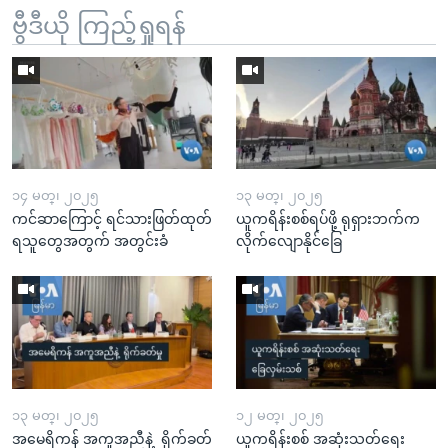
ဗွီဒီယို ကြည့်ရှုရန်
၁၄ မတ္၊ ၂၀၂၅
၁၃ မတ္၊ ၂၀၂၅
ကင်ဆာကြောင့် ရင်သားဖြတ်ထုတ်
ယူကရိန်းစစ်ရပ်ဖို့ ရုရှားဘက်က
ရသူတွေအတွက် အတွင်းခံ
လိုက်လျောနိုင်ခြေ
၁၃ မတ္၊ ၂၀၂၅
၁၂ မတ္၊ ၂၀၂၅
အမေရိကန် အကူအညီနဲ့ ရိုက်ခတ်
ယူကရိန်းစစ် အဆုံးသတ်ရေး