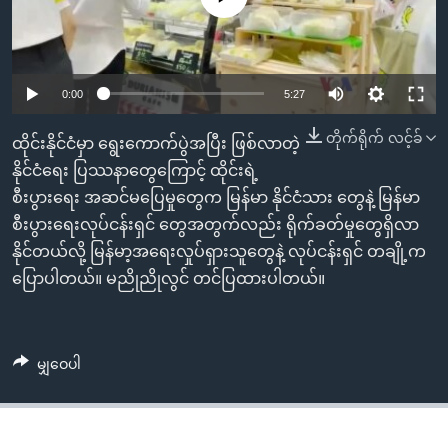
အ
သုတပဒေသာ အင်္ဂလိပ်စာ
ညွန်း
Learning English
စာမျက်နှာ
သို့
ဗွီအိုအေ လူမှုကွန်ယက်များ
0:00
5:27
ကျော်
တိုက်ရိုက် လင့်ခ်
ကြည့်
ထိုင်းနိုင်ငံမှာ ရွေးကောက်ပွဲအပြီး ဖြစ်လာတဲ့
ရန်
နိုင်ငံရေး ပြဿနာတွေကြောင့် ထိုင်းရဲ့
ဘာသာစကားများ
ရှာဖွေ
စီးပွားရေး အဆင်မပြေမှုတွေက မြန်မာ နိုင်ငံသား တွေနဲ့ မြန်မာ
ရန်
စီးပွားရေးလုပ်ငန်းရှင် တွေအတွက်လည်း ရိုက်ခတ်မှုတွေရှိလာ
နေရာ
နိုင်တယ်လို့ မြန်မာ့အရေးလှုပ်ရှားသူတွေနဲ့ လုပ်ငန်းရှင် တချို့က
သို့
ပြောပါတယ်။ မညိုညိုလွင် တင်ပြထားပါတယ်။
ကျော်
ရန်
မျှဝေပါ