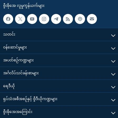
ဗွီအိုအေ လူမှုကွန်ယက်များ
သတင်း
၀န်ဆောင်မှုများ
အပတ်စဉ်ကဏ္ဍများ
အင်္ဂလိပ်သင်ခန်းစာများ
ရေဒီယို
ရုပ်သံအစီအစဉ်နှင့် ဗွီဒီယိုကဏ္ဍများ
ဗွီအိုအေအကြောင်း