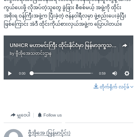
ကွယ်ပေးဖို့ လိုအပ်တဲ့သူတွေ ခွဲခြား စီစစ်မယ့် အဖွဲ့ကို ထိုင်း
အစိုးရ ဝန်ကြီးအဖွဲ့က ပြီးခဲ့တဲ့ ဇန်နဝါရီလမှာ ဖွဲ့စည်းပေးခဲ့ပြီး
ဖြစ်ကြောင်း အဲဒီ ထိုင်းကိုယ်စားလှယ်အဖွဲ့က ပြောပါတယ်။
UNHCR မဟာမင်းကြီး ထိုင်းနိုင်ငံမှာ မြန်မာဒုက္ခသည်အရေး ဆွေးနွေးမည်
by
ဗွီအိုအေသတင်းဌာန
No media source currently available
0:00
0:59
တိုက်ရိုက် လင့်ခ်
မျှဝေပါ
Follow us
ဗွီအိုအေ (မြန်မာပိုင်း)