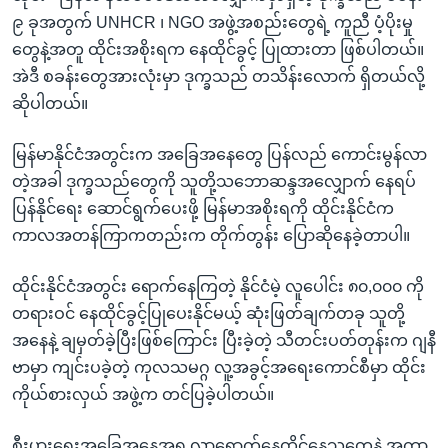
၉ ခုအတွက် UNHCR ၊ NGO အဖွဲ့အစည်းတွေရဲ့ ကူညီ ပံ့ပိုးမှု
တွေနဲ့အတူ ထိုင်းအစိုးရက နေထိုင်ခွင့် ပြုထားတာ ဖြစ်ပါတယ်။
အဲဒီ စခန်းတွေအားလုံးမှာ ဒုက္ခသည် တသိန်းလောက် ရှိတယ်လို့
ဆိုပါတယ်။
မြန်မာနိုင်ငံအတွင်းက အခြေအနေတွေ ပြန်လည် ကောင်းမွန်လာ
တဲ့အခါ ဒုက္ခသည်တွေကို သူတို့သဘောဆန္ဒအလျှောက် နေရပ်
ပြန်နိုင်ရေး ဆောင်ရွက်ပေးဖို့ မြန်မာအစိုးရကို ထိုင်းနိုင်ငံက
ကာလအတန်ကြာကတည်းက တိုက်တွန်း ပြောဆိုနေခဲ့တာပါ။
ထိုင်းနိုင်ငံအတွင်း ရောက်နေကြတဲ့ နိုင်ငံမဲ့ လူပေါင်း ၈၀,၀၀၀ ကို
တရားဝင် နေထိုင်ခွင့်ပြုပေးနိုင်မယ့် ဆုံးဖြတ်ချက်တခု သူတို့
အနေနဲ့ ချမှတ်ခဲ့ပြီးဖြစ်ကြောင်း ပြီးခဲ့တဲ့ သီတင်းပတ်တုန်းက ဂျနီ
ဗာမှာ ကျင်းပခဲ့တဲ့ ကုလသမဂ္ဂ လူ့အခွင့်အရေးကောင်စီမှာ ထိုင်း
ကိုယ်စားလှယ် အဖွဲ့က တင်ပြခဲ့ပါတယ်။
စီးပွားရေးအခြေအနေအရ လာရောက်နေထိုင်နေသူတွေနဲ့ အကာ