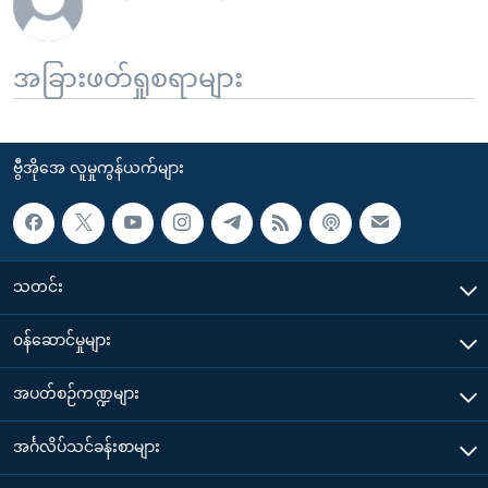
အခြားဖတ်ရှုစရာများ
ဗွီအိုအေ လူမှုကွန်ယက်များ
သတင်း
၀န်ဆောင်မှုများ
အပတ်စဉ်ကဏ္ဍများ
အင်္ဂလိပ်သင်ခန်းစာများ