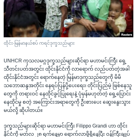
အ
သုတပဒေသာ အင်္ဂလိပ်စာ
ညွန်း
Learning English
စာမျက်နှာ
သို့
ဗွီအိုအေ လူမှုကွန်ယက်များ
ကျော်
ကြည့်
ထိုင်း-မြန်မာနယ်စပ် ကရင်ဒုက္ခသည်များ
ရန်
ဘာသာစကားများ
ရှာဖွေ
UNHCR ကုသလမဂ္ဂဒုက္ခသည်များဆိုင်ရာ မဟာမင်းကြီး ရှေ့
ရန်
သီတင်းပတ်အတွင်း ထိုင်းနိုင်ငံကို လာရောက် လည်ပတ်တဲ့အခါ
နေရာ
ထိုင်းနိုင်ငံအတွင်း ရောက်နေတဲ့ မြန်မာဒုက္ခသည်တွေကို မိမိ
သို့
သဘောဆန္ဒအတိုင်း နေရပ်ပြန်ပို့ပေးရေး၊ တိုင်းပြည်မဲ့ ဖြစ်နေသူ
ကျော်
တွေကို တရားဝင် နေထိုင်ခွင့်ပြုရေးနဲ့ ပုံမှန်မဟုတ်တဲ့ ရှေ့ပြောင်း
ရန်
နေထိုင်မှု စတဲ့ အကြောင်းအရာတွေကို ဦးစားပေး ဆွေးနွေးသွား
မယ်လို့ ဆိုပါတယ်။
ဒုက္ခသည်များဆိုင်ရာ မဟာမင်းကြီး Filippo Grandi ဟာ ထိုင်း
နိုင်ငံကို မတ်လ ၂၈ ရက်နေ့မှာ ရောက်လာဖို့ရှိနေပြီး ဝန်ကြီးချုပ်