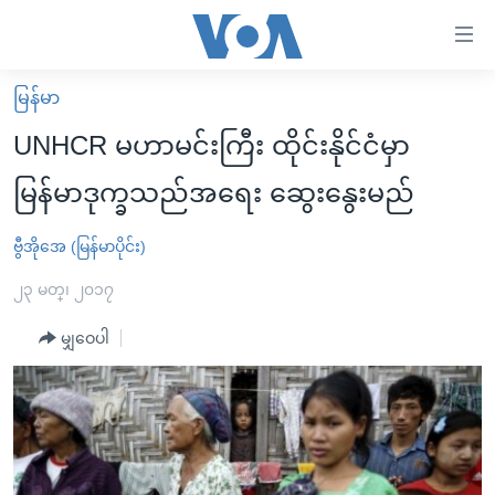
သုံး
ရ
လွယ်ကူ
မြန်မာ
မူလစာမျက်နှာ
စေ
UNHCR မဟာမင်းကြီး ထိုင်းနိုင်ငံမှာ
မြန်မာ
သည့်
မြန်မာဒုက္ခသည်အရေး ဆွေးနွေးမည်
ကမ္ဘာ့သတင်းများ
Link
ဗွီဒီယို
နိုင်ငံတကာ
ဗွီအိုအေ (မြန်မာပိုင်း)
များ
သတင်းလွတ်လပ်ခွင့်
အမေရိကန်
၂၃ မတ္၊ ၂၀၁၇
ပင်မ
ရပ်ဝန်းတခု လမ်းတခု အလွန်
တရုတ်
အကြောင်းအရာ
မျှဝေပါ
သို့
အင်္ဂလိပ်စာလေ့လာမယ်
အစ္စရေး-ပါလက်စတိုင်း
ကျော်
အပတ်စဉ်ကဏ္ဍများ
အမေရိကန်သုံးအီဒီယံ
ကြည့်
ရေဒီယိုနှင့်ရုပ်သံ အချက်အလက်များ
မကြေးမုံရဲ့ အင်္ဂလိပ်စာ
ရေဒီယို
ရန်
ပင်မ
ရေဒီယို/တီဗွီအစီအစဉ်
ရုပ်ရှင်ထဲက အင်္ဂလိပ်စာ
တီဗွီ