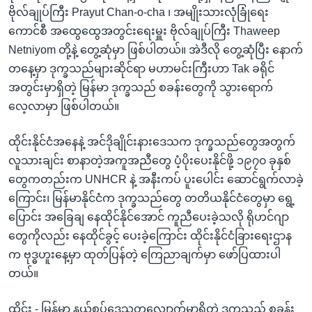
ဗိုလ်ချုပ်ကြီး Prayut Chan-o-cha ၊ အမျိုးသားလုံခြုံရေး
ကောင်စီ အထွေထွေအတွင်းရေးမှူး ဗိုလ်ချုပ်ကြီး Thaweep
Netniyom တို့နဲ့ တွေ့ဆုံမှာ ဖြစ်ပါတယ်။ အဲဒီလို တွေ့ဆုံပြီး နောက်
တနေ့မှာ ဒုက္ခသည်များဆိုင်ရာ မဟာမင်းကြီးဟာ Tak ခရိုင်
အတွင်းမှာရှိတဲ့ မြန်မာ ဒုက္ခသည် စခန်းတွေကို သွားရောက်
လေ့လာမှာ ဖြစ်ပါတယ်။
ထိုင်းနိုင်ငံအနေနဲ့ အင်ဒိုချိုင်းနားဒေသက ဒုက္ခသည်တွေအတွက်
လူသားချင်း စာနာတဲ့အကူအညီတွေ ပံ့ပိုးပေးနိုင်ဖို့ ၁၉၇၀ ခုနှစ်
တွေကတည်းက UNHCR နဲ့ အနီးကပ် ပူးပေါင်း ဆောင်ရွက်လာခဲ့
ကြောင်း၊ မြန်မာနိုင်ငံက ဒုက္ခသည်တွေ တတိယနိုင်ငံတွေမှာ ရွေ့
ပြောင်း အခြေချ နေထိုင်နိုင်အောင် ကူညီပေးခဲ့သလို ရိုဟင်ဂျာ
တွေကိုလည်း နေထိုင်ခွင့် ပေးခဲ့ကြောင်း ထိုင်းနိုင်ငံခြားရေးဌာန
က ဗုဒ္ဓဟူးနေ့မှာ ထုတ်ပြန်တဲ့ ကြေညာချက်မှာ ဖော်ပြထားပါ
တယ်။
ထိုင်း - မြန်မာ နယ်စပ်ဒေသတလျှောက်မှာရှိတဲ့ ဒုက္ခသည် စခန်း