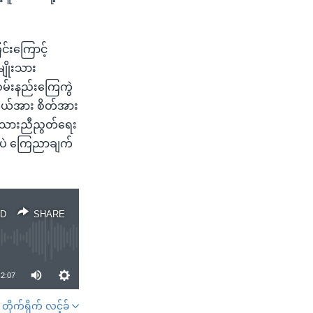
်းကြောင့်
ျိုးသား
ဝမ်းနည်းကြေကွဲ
ိုယ်အား စိတ်အား
ိုးသားညီညွတ်ရေး
ှာပဲ ကြေညာချက်
D
SHARE
2:07
တိုက်ရိုက် လင့်ခ်