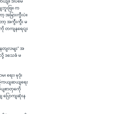
ာတယျ။ ဒါပမေ
တျဘူးဗြ။ က
 အမြားကွီးပဲ။
ာ့ အကွီးကွီး မ
ကို တကျနရေငျး
 “နတျလမျး” အ
ို့ ဒသေခံ မ
 ရေး၊ မုဒုံ၊
့ ကူညီကယျဆယျရေး
ပျစာတှကေို
 ပြောကျဆုံးန