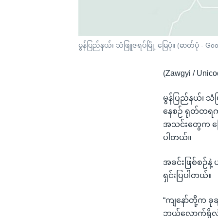
မွန်ပြည်နယ်၊ သံဖြူဇရပ်မြို့ မြေပုံ။ (ဓာတ်ပုံ - G
(Zawgyi / Unico
မွန်ပြည်နယ်၊ သံ
နေစဉ် ရုတ်တရက
အသင်းတွေက ပြော
ပါတယ်။
အခင်းဖြစ်စဉ်နဲ
ရှင်းပြပါတယ်။
“ကျနော်တို့က ခု
ဘယ်လောက်ရှိလဲ