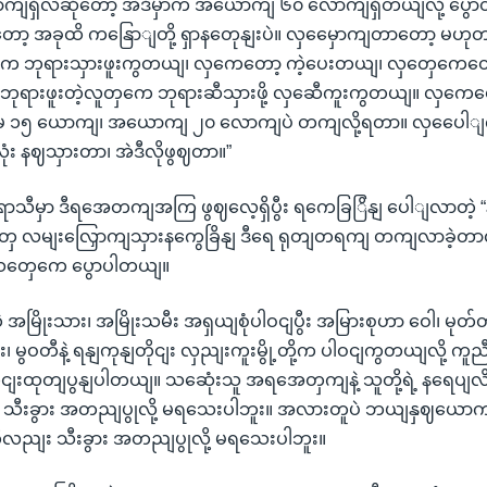
ရှိလဲဆိုတော့ အဲဒီမှာက အယောကျ ၆၀ လောကျရှိတယျလို့ ပွေ
တော့ အခုထိ ကနြောျတို့ ရှာနတေုနျးပဲ။ လှမှေောကျတာတော့ မဟု
ှကေ ဘုရားသှားဖူးကွတယျ၊ လှကေတော့ ကဲ့ပေးတယျ၊ လှတှေကေတော့
ဘုရားဖူးတဲ့လူတှကေ ဘုရားဆီသှားဖို့ လှဆေီကူးကွတယျ။ လှကေတေ
းမှ ၁၅ ယောကျ၊ အယောကျ ၂၀ လောကျပဲ တကျလို့ရတာ။ လှပေေါျ
လုံး နဈသှားတာ၊ အဲဒီလိုဖွဈတာ။”
ူးရာသီမှာ ဒီရအေတကျအကြ ဖွဈလေ့ရှိပွီး ရကေခြြိနျ ပေါျလာတဲ့
းတှေ လမျးလြှောကျသှားနကွေခြိနျ ဒီရေ ရုတျတရကျ တကျလာခဲ့တာလ
တှေကေ ပွောပါတယျ။
မြိုးသား၊ အမြိုးသမီး အရှယျစုံပါဝငျပွီး အမြားစုဟာ ဝေါ၊ မုတ်တမ၊
း၊ မွဝတီနဲ့ ရနျကုနျတိုငျး လှညျးကူးမွို့တို့က ပါဝငျကွတယျလို
ျးထုတျပွနျပါတယျ။ သဆေုံးသူ အရအေတှကျနဲ့ သူတို့ရဲ့ နရေပျလိ
ေ သီးခွား အတညျပွုလို့ မရသေးပါဘူး။ အလားတူပဲ ဘယျနှဈယောကျ
လညျး သီးခွား အတညျပွုလို့ မရသေးပါဘူး။