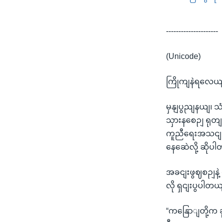
---------------------
(Unicode)
ကြိုကျနဲရလေယျ
မှနျပွညျနယျ၊ သ
သှားနစေဉျ ရုတ
ကူညီရေးအသငျးတ
နေဆေဲလို့ ဆိုပ
အခငျးဖွဈစဉျနဲ့
လို ရှငျးပွပါတယ
“ကနြောျတို့က ခ