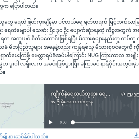
ေက ပြောပါတယ်။
းသူတွေ ရေထဲဖြတ်ကူးချိန်မှာ ပင်လယ်ရေ ရုတ်တရက် မြင့်တက်လာခြင
ဦး ရေထဲမျောပါ သေဆုံးပြီး ၃၀ ဦး ပျောက်ဆုံးနေတဲ့ ကိစ္စအတွက် အမ
ရက အထူးပင် စိတ်မကောင်းဖြစ်ရပြီး မိသားစုများနည်းတူ ထပ်တူ 
သခံ မိဘပြည်သူများ အနေနဲ့လည်း ကျန်ရစ်သူ မိသားစုဝင်တွေကို က
ောင့်ရှောက်ပေးကြဖို့ မေတ္တာရပ်ခံအပ်ပါကြောင်း NUG ကြားကာလ အမျ
မတ ဒူးဝါ လရှီးလက အခင်းဖြစ်ပွားပြီး မကြာခင် နာရီပိုင်းအတွင်းမ
ယ်။
ကျိုက်နဲရေလယ်ဘုရား ရေကြီးလို့ ဘုရားဖူး ၁၅ ဦးထက်မနည်း သေဆုံး
EMBE
by
ဗွီအိုအေသတင်းဌာန
No media source currently available
0:00
တ်၍ နားဆင်နိုင်ပါသည်။