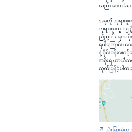
လည်း ဒေသခံတွ
အခုလို ဘုရားဖူ
ဘုရားဖူးသူ ၁၅ 
ညီညွတ်ရေးအစိုး
ရပါကြောင်း၊ ဒေ
နဲ့ ဝိုင်းဝန်းစ
အစိုးရ ယာယီသမ္
ထုတ်ပြန်ခဲ့ပါတ
သီးခြားခွဲထု