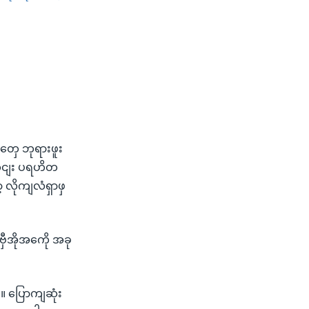
SHARE
ံတှေ ဘုရားဖူး
တှငျး ပရဟိတ
လိုကျလံရှာဖှ
ှီအိုအကေို အခု
။ ပြောကျဆုံး