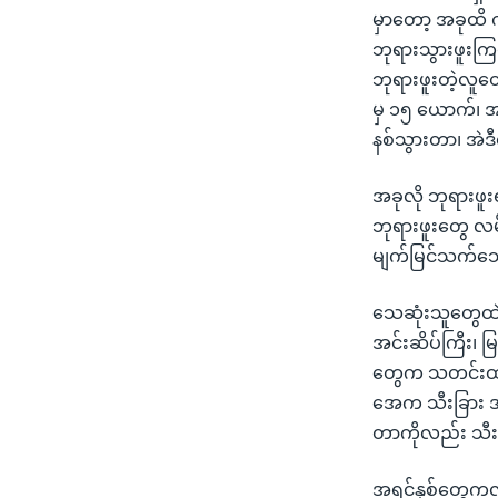
မှာတော့ အခုထိ 
ဘုရားသွားဖူးက
ဘုရားဖူးတဲ့လူ
မှ ၁၅ ယောက်၊ အ
နစ်သွားတာ၊ အဲဒီ
အခုလို ဘုရားဖူး
ဘုရားဖူးတွေ လမ
မျက်မြင်သက်သ
သေဆုံးသူတွေထဲ အ
အင်းဆိပ်ကြီး၊ မ
တွေက သတင်းထုတ်
အေက သီးခြား အ
တာကိုလည်း သီး
အရင်နှစ်တွေကလည်