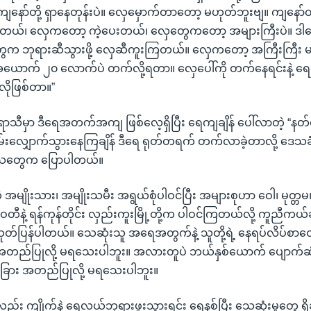
ကျနော်တို့ ရှာနေတုန်းပဲ။ လှေမှောက်တာတော့ မဟုတ်ဘူးဗျ။ ကျနော်
ြတယ်၊ လှေကတော့ ကဲ့ပေးတယ်၊ လှေတွေကတော့ အများကြီးပဲ။ ဒါပေ
တွေက ဘုရားဆီသွားဖို့ လှေဆီကူးကြတယ်။ လှေကတော့ အကြီးကြီး မ
ယောက် ၂၀ လောက်ပဲ တက်လို့ရတာ။ လှေပေါ်ကို တက်နေရင်းနဲ့ ရေထ
လိုဖြစ်တာ။”
ရာသီမှာ ဒီရေအတက်အကျ ဖြစ်လေ့ရှိပြီး ရေကျချိန် ပေါ်လာတဲ့ “နတ်
်းလျှောက်သွားနေကြချိန် ဒီရေ ရုတ်တရက် တက်လာခဲ့တာလို့ ဒေသခ
ေတွေက ပြောပါတယ်။
မျိုးသား၊ အမျိုးသမီး အရွယ်စုံပါဝင်ပြီး အများစုဟာ ဝေါ၊ မုတ္တမ၊ ရ
ြဝတီနဲ့ ရန်ကုန်တိုင်း လှည်းကူးမြို့တို့က ပါဝင်ကြတယ်လို့ ကူညီကယ
ပြန်ပါတယ်။ သေဆုံးသူ အရေအတွက်နဲ့ သူတို့ရဲ့ နေရပ်လိပ်စာတွေက
တည်ပြုလို့ မရသေးပါဘူး။ အလားတူပဲ ဘယ်နှစ်ယောက် ပျောက်ဆု
ခြား အတည်ပြုလို့ မရသေးပါဘူး။
း ကျိုက်နဲ ရေလယ်ဘုရားဖူးသွားရင်း ရေနစ်ပြီး သေဆုံးမှုတွေ ရှိခဲ