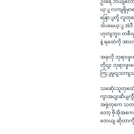
ဦးရေ ဘယျလောကျ
ယ့ျ လကျရှိမှာ
နြောျတို့ လူတ
ဒါပမေယ့ျ အဲဒီ 
ဟုတျဘူး၊ တစီ
နဲ့ ရထေဲကို အား
အခုလို ဘုရားဖ
တိုငျး ဘုရားဖူ
ကြျမွငျသကျသ
သဆေုံးသူတှထေဲ အ
ကွာအငျးဆိပျကွီ
အဖှဲ့တှကေ သတင
တော့ ဗှီအိုအက
တေယျ ဆိုတာကို