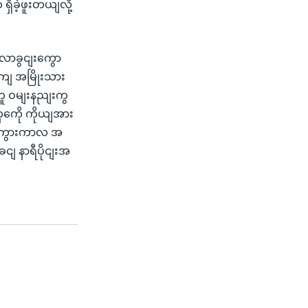
ိခဲ့ဖူးတယျလို့
လာခွငျးကွော
ှကျ အမြိုးသား
ူ ဝမျးနညျးကွ
ကေို ကိုယျအား
UG ကွားကာလ အ
ျ နာရီပိုငျးအ