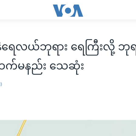
နဲရေလယ်ဘုရား ရေကြီးလို့ ဘုရ
ထက်မနည်း သေဆုံး
း)