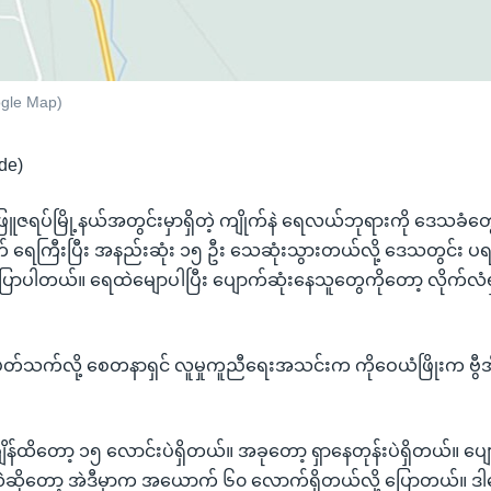
oogle Map)
de)
ဖြူဇရပ်မြို့နယ်အတွင်းမှာရှိတဲ့ ကျိုက်နဲ ရေလယ်ဘုရားကို ဒေသခံတွ
် ရေကြီးပြီး အနည်းဆုံး ၁၅ ဦး သေဆုံးသွားတယ်လို့ ဒေသတွင်း 
ပါတယ်။ ရေထဲမျောပါပြီး ပျောက်ဆုံးနေသူတွေကိုတော့ လိုက်လံရှာ
့ ပတ်သက်လို့ စေတနာရှင် လူမှုကူညီရေးအသင်းက ကိုဝေယံဖြိုးက ဗွီအ
ချိန်ထိတော့ ၁၅ လောင်းပဲရှိတယ်။ အခုတော့ ရှာနေတုန်းပဲရှိတယ်။ ပျ
ဆိုတော့ အဲဒီမှာက အယောက် ၆၀ လောက်ရှိတယ်လို့ ပြောတယ်။ ဒါပ