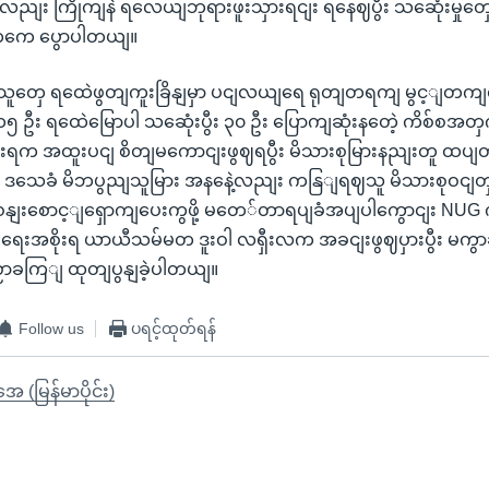
း ကြိုကျနဲ ရလေယျဘုရားဖူးသှားရငျး ရနေဈပွီး သဆေုံးမှုတှေ ရှ
ှကေ ပွောပါတယျ။
ူးသူတှေ ရထေဲဖွတျကူးခြိနျမှာ ပငျလယျရေ ရုတျတရကျ မွင့ျတကျ
 ၁၅ ဦး ရထေဲမြောပါ သဆေုံးပွီး ၃၀ ဦး ပြောကျဆုံးနတေဲ့ ကိစ်စအတ
းရက အထူးပငျ စိတျမကောငျးဖွဈရပွီး မိသားစုမြားနညျးတူ ထပျတ
း၊ ဒသေခံ မိဘပွညျသူမြား အနနေဲ့လညျး ကနြျရဈသူ မိသားစုဝငျတှ
ုငျးဝနျးစောင့ျရှောကျပေးကွဖို့ မတေ်တာရပျခံအပျပါကွောငျး N
ရေးအစိုးရ ယာယီသမ်မတ ဒူးဝါ လရှီးလက အခငျးဖွဈပှားပွီး မကွာခင
ညောခကြျ ထုတျပွနျခဲ့ပါတယျ။
Follow us
ပရင့်ထုတ်ရန်
ုအေ (မြန်မာပိုင်း)