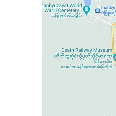
သုတပဒေသာ အင်္ဂလိပ်စာ
အ
ညွန်း
စာမျက်နှာ
သို့
ကျော်
ကြည့်
ရန်
ရှာဖွေ
ရန်
နေရာ
သို့
ကျော်
ရန်