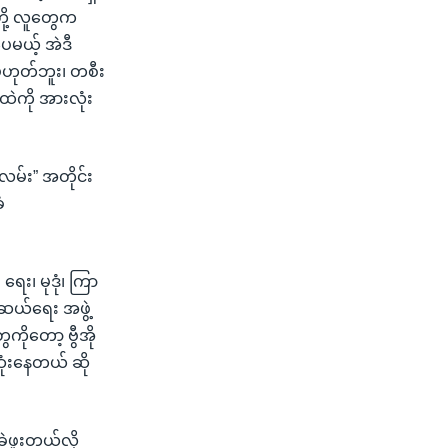
တို့ လူတွေက
မယ့် အဲဒီ
ဟုတ်ဘူး၊ တစီး
ဲကို အားလုံး
လမ်း” အတိုင်း
ံ
ေး၊ မုဒုံ၊ ကြာ
်ဆယ်ရေး အဖွဲ့
ိုတော့ ဗွီအို
ံးနေတယ် ဆို
့ဖူးတယ်လို့