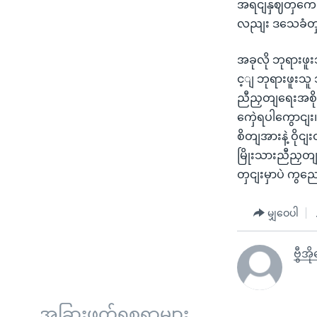
အရငျနှဈတှကေလညျ
လညျး ဒသေခံတ
အခုလို ဘုရားဖ
င့ျ ဘုရားဖူးသူ
ညီညှတျရေးအစို
ကှေဲရပါကွောငျ
စိတျအားနဲ့ ဝိ
မြိုးသားညီညှတျ
တှငျးမှာပဲ ကွ
မျှဝေပါ
ဗွီအိ
အခြားဖတ်ရှုစရာများ