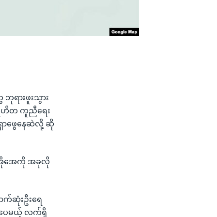
ေ ဘုရားဖူးသွား
ပရဟိတ ကူညီရေး
ဖွေနေဆဲလို့ ဆို
ိုအေကို အခုလို
ောက်ဆုံးဦးရေ
ေမယ့် လက်ရှိ