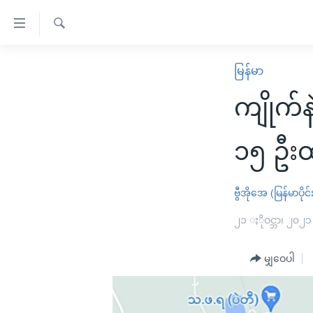
သုံး
ရ
ရှာဖွေ
လွယ်ကူ
မူလစာမျက်နှာ
မြန်မာ
ရ
စေ
မြန်မာ
လာ
ကျိုက်
သည့်
ဒ်
ကမ္ဘာ့သတင်းများ
Link
ဗွီဒီယို
နိုင်ငံတကာ
၁၅ ဦး
များ
သတင်းလွတ်လပ်ခွင့်
အမေရိကန်
ပင်မ
ရပ်ဝန်းတခု လမ်းတခု အလွန်
တရုတ်
ဗွီအိုအေ (မြန်မာပိုင်
အကြောင်းအရာ
အင်္ဂလိပ်စာလေ့လာမယ်
အစ္စရေး-ပါလက်စတိုင်း
၂၁ ႏိုဝင္ဘာ၊ ၂၀၂၁
သို့
အပတ်စဉ်ကဏ္ဍများ
အမေရိကန်သုံးအီဒီယံ
ကျော်
မျှဝေပါ
ကြည့်
ရေဒီယိုနှင့်ရုပ်သံ အချက်အလက်များ
မကြေးမုံရဲ့ အင်္ဂလိပ်စာ
ရေဒီယို
ရန်
ရေဒီယို/တီဗွီအစီအစဉ်
ရုပ်ရှင်ထဲက အင်္ဂလိပ်စာ
တီဗွီ
ပင်မ