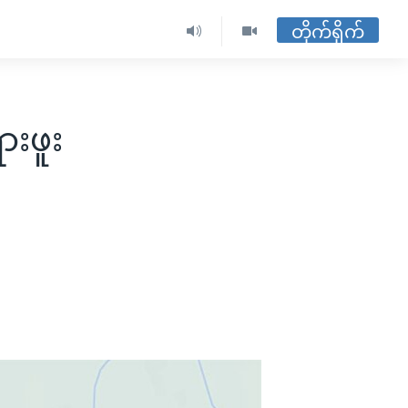
တိုက်ရိုက်
ားဖူး