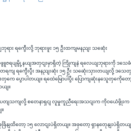
EMBED
ဘုရား ရကွေီးလို့ ဘုရားဖူး ၁၅ ဦးထကျမနညျး သဆေုံး
ံဖွူဇရပျမွို့နယျအတှငျးမှာရှိတဲ့ ကြိုကျနဲ ရလေယျဘုရားကို ဒသေခ
ျတရကျ ရကွေီးပွီး အနညျးဆုံး ၁၅ ဦး သဆေုံးသှားတယျလို့ ဒသေ
ှကေ ပွောပါတယျ။ ရထေဲမြောပါပွီး ပြောကျဆုံးနသေူတှကေိုတော့ 
ါတယျ။
 ပတျသကျလို့ စတေနာရှငျ လူမှုကူညီရေးအသငျးက ကိုဝယေံဖွိုးက ဗ
ျ။
ုခြိနျထိတော့ ၁၅ လောငျးပဲရှိတယျ။ အခုတော့ ရှာနတေုနျးပဲရှိတယျ