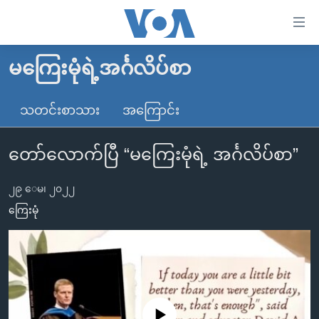
သုံး
ရ
လွယ်ကူ
မကြေးမုံရဲ့အင်္ဂလိပ်စာ
မူလစာမျက်နှာ
စေ
မြန်မာ
သတင်းစာသား
အကြောင်း
သည့်
ကမ္ဘာ့သတင်းများ
Link
တော်လောက်ပြီ “မကြေးမုံရဲ့ အင်္ဂလိပ်စာ”
ဗွီဒီယို
နိုင်ငံတကာ
များ
သတင်းလွတ်လပ်ခွင့်
အမေရိကန်
ပင်မ
၂၉ ေမ၊ ၂၀၂၂
ရပ်ဝန်းတခု လမ်းတခု အလွန်
တရုတ်
အကြောင်းအရာ
ကြေးမုံ
သို့
အင်္ဂလိပ်စာလေ့လာမယ်
အစ္စရေး-ပါလက်စတိုင်း
ကျော်
အပတ်စဉ်ကဏ္ဍများ
အမေရိကန်သုံးအီဒီယံ
ကြည့်
ရေဒီယိုနှင့်ရုပ်သံ အချက်အလက်များ
မကြေးမုံရဲ့ အင်္ဂလိပ်စာ
ရေဒီယို
ရန်
ပင်မ
ရေဒီယို/တီဗွီအစီအစဉ်
ရုပ်ရှင်ထဲက အင်္ဂလိပ်စာ
တီဗွီ
No media source currently available