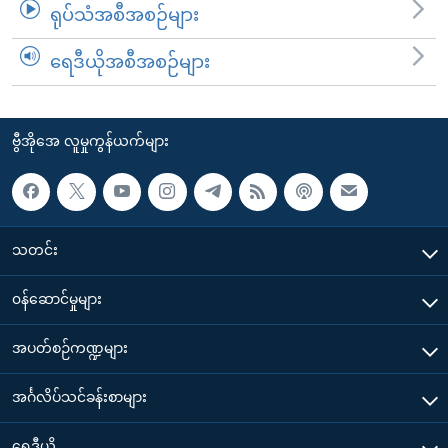
ရုပ်သံအစီအစဉ်များ
ရေဒီယိုအစီအစဉ်များ
ဗွီအိုအေ လူမှုကွန်ယက်များ
သတင်း
၀န်ဆောင်မှုများ
အပတ်စဉ်ကဏ္ဍများ
အင်္ဂလိပ်သင်ခန်းစာများ
ရေဒီယို