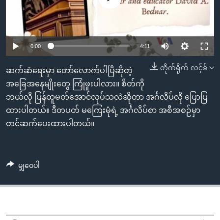
အ
သုတပဒေသာ အင်္ဂလိပ်စာ
ညွန်း
Learning English
စာမျက်နှာ
သို့
ဗွီအိုအေ လူမှုကွန်ယက်များ
0:00
4:11
ကျော်
တိုက်ရိုက် လင့်ခ်
ကြည့်
ဆက်ဆံရေးမှာ တော်လောက်ပါပြီဆိုတဲ့
ရန်
အခြေအနေမျိုးတွေ ကြုံဖူးပါလား။ စိတ်ကို
ဘာသာစကားများ
ရှာဖွေ
ဘယ်လို ပြန်ထူမတ်အောင်လုပ်သလဲဆိုတာ အင်္ဂလိပ်လို ပြောပြ
ရန်
ထားပါတယ်။ ဒီတပတ် မကြေးမုံရဲ့ အင်္ဂလိပ်စာ အစီအစဉ်မှာ
နေရာ
တင်ဆက်ပေးထားပါတယ်။
သို့
ကျော်
ရန်
မျှဝေပါ