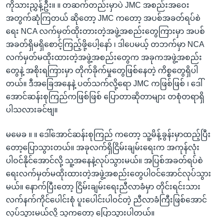
ကိုသားညွှန့်ဦး။ ။ တဆက်တည်းမှာပဲ JMC အစည်းအဝေး
အတွက်ဆုံကြတယ် ဆိုတော့ JMC ကတော့ အပစ်အခတ်ရပ်စဲ
ရေး NCA လက်မှတ်ထိုးတားတဲ့အဖွဲ့အစည်းတွေကြားမှာ အပစ်
အခတ်ရှိမရှိစောင့်ကြည့်ဖို့ပေါ့နော် ၊ ဒါပေမယ့် တဘက်မှာ NCA
လက်မှတ်မထိုးထားတဲ့အဖွဲ့အစည်းတွေက အခုကအဖွဲ့အစည်း
တွေနဲ့ အစိုးရကြားမှာ တိုက်ခိုက်မှုတွေဖြစ်နေတဲ့ ကိစ္စတွေရှိပါ
တယ်။ ဒီအခြေအနေနဲ့ ပတ်သက်လို့ရော JMC ကဖြစ်ဖြစ် ၊ ဒေါ်
အောင်ဆန်းစုကြည်ကဖြစ်ဖြစ် ပြောတာဆိုတာများ တစုံတရာရှိ
ပါသလားခင်ဗျ။
မမေခ ။ ။ ဒေါ်အောင်ဆန်းစုကြည် ကတော့ သူ့မိန့်ခွန်းမှာထည့်ပြီး
တော့ပြောသွားတယ်။ အခုလက်ရှိငြိမ်းချမ်းရေးက အကုန်လုံး
ပါဝင်နိုင်အောင်လို့ သူ့အနေနဲ့လုပ်သွားမယ်။ အပြစ်အခတ်ရပ်စဲ
ရေးလက်မှတ်မထိုးထားတဲ့အဖွဲ့အစည်းတွေပါဝင်အောင်လုပ်သွား
မယ်။ နောက်ပြီးတော့ ငြိမ်းချမ်းရေးညီလာခံမှာ တိုင်းရင်းသား
လက်နက်ကိုင်ပေါင်းစုံ ပူးပေါင်းပါဝင်တဲ့ ညီလာခံကြီးဖြစ်အောင်
လုပ်သွားမယ်လို့ သူကတော့ ပြောသွားပါတယ်။