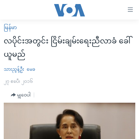
သုံး
ရ
လွယ်ကူ
မြန်မာ
မူလစာမျက်နှာ
စေ
လပိုင်းအတွင်း ငြိမ်းချမ်းရေးညီလာခံ ခေါ်
မြန်မာ
သည့်
ယူမည်
ကမ္ဘာ့သတင်းများ
Link
ဗွီဒီယို
နိုင်ငံတကာ
သားညွန့်ဦး
မေခ
များ
သတင်းလွတ်လပ်ခွင့်
အမေရိကန်
၂၇ ဧၿပီ၊ ၂၀၁၆
ပင်မ
ရပ်ဝန်းတခု လမ်းတခု အလွန်
တရုတ်
အကြောင်းအရာ
မျှဝေပါ
သို့
အင်္ဂလိပ်စာလေ့လာမယ်
အစ္စရေး-ပါလက်စတိုင်း
ကျော်
အပတ်စဉ်ကဏ္ဍများ
အမေရိကန်သုံးအီဒီယံ
ကြည့်
ရေဒီယိုနှင့်ရုပ်သံ အချက်အလက်များ
မကြေးမုံရဲ့ အင်္ဂလိပ်စာ
ရေဒီယို
ရန်
ပင်မ
ရေဒီယို/တီဗွီအစီအစဉ်
ရုပ်ရှင်ထဲက အင်္ဂလိပ်စာ
တီဗွီ