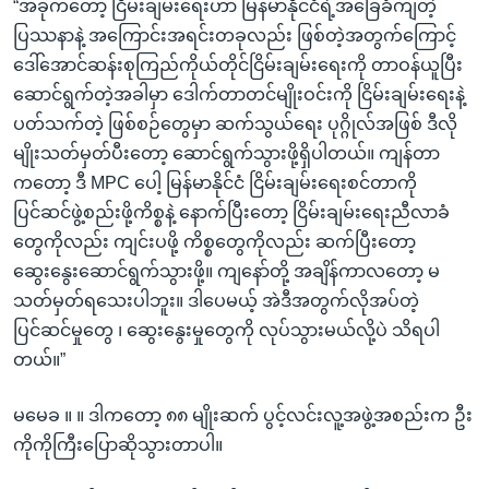
“အခုကတော့ ငြိမ်းချမ်းရေးဟာ မြန်မာနိုင်ငံရဲ့အခြေခံကျတဲ့
ပြဿနာနဲ့ အကြောင်းအရင်းတခုလည်း ဖြစ်တဲ့အတွက်ကြောင့်
ဒေါ်အောင်ဆန်းစုကြည်ကိုယ်တိုင်ငြိမ်းချမ်းရေးကို တာဝန်ယူပြီး
ဆောင်ရွက်တဲ့အခါမှာ ဒေါက်တာတင်မျိုးဝင်းကို ငြိမ်းချမ်းရေးနဲ့
ပတ်သက်တဲ့ ဖြစ်စဉ်တွေမှာ ဆက်သွယ်ရေး ပုဂ္ဂိုလ်အဖြစ် ဒီလို
မျိုးသတ်မှတ်ပီးတော့ ဆောင်ရွက်သွားဖို့ရှိပါတယ်။ ကျန်တာ
ကတော့ ဒီ MPC ပေါ့ မြန်မာနိုင်ငံ ငြိမ်းချမ်းရေးစင်တာကို
ပြင်ဆင်ဖွဲ့စည်းဖို့ကိစ္စနဲ့ နောက်ပြီးတော့ ငြိမ်းချမ်းရေးညီလာခံ
တွေကိုလည်း ကျင်းပဖို့ ကိစ္စတွေကိုလည်း ဆက်ပြီးတော့
ဆွေးနွေးဆောင်ရွက်သွားဖို့။ ကျနော်တို့ အချိန်ကာလတော့ မ
သတ်မှတ်ရသေးပါဘူး။ ဒါပေမယ့် အဲဒီအတွက်လိုအပ်တဲ့
ပြင်ဆင်မှုတွေ ၊ ဆွေးနွေးမှုတွေကို လုပ်သွားမယ်လို့ပဲ သိရပါ
တယ်။”
မမေခ ။ ။ ဒါကတော့ ၈၈ မျိုးဆက် ပွင့်လင်းလူ့အဖွဲ့အစည်းက ဦး
ကိုကိုကြီးပြောဆိုသွားတာပါ။