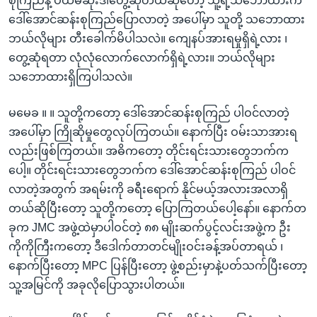
စုကြည်နဲ့ ပထမဆုံးဒါတွေ့ဆုံတယ်ဆိုတော့ သူ့ရဲ့သဘောထားက
ဒေါ်အောင်ဆန်းစုကြည်ပြောလာတဲ့ အပေါ်မှာ သူတို့ သဘောထား
ဘယ်လိုများ တီးခေါက်မိပါသလဲ။ ကျေနပ်အားရမှုရှိရဲ့လား ၊
တွေ့ဆုံရတာ လုံလုံလောက်လောက်ရှိရဲ့လား။ ဘယ်လိုများ
သဘောထားရှိကြပါသလဲ။
မမေခ ။ ။ သူတို့ကတော့ ဒေါ်အောင်ဆန်းစုကြည် ပါဝင်လာတဲ့
အပေါ်မှာ ကြိုဆိုမှုတွေလုပ်ကြတယ်။ နောက်ပြီး ဝမ်းသာအားရ
လည်းဖြစ်ကြတယ်။ အဓိကတော့ တိုင်းရင်းသားတွေဘက်က
ပေါ့။ တိုင်းရင်းသားတွေဘက်က ဒေါ်အောင်ဆန်းစုကြည် ပါဝင်
လာတဲ့အတွက် အရမ်းကို ခရီးရောက် နိုင်မယ့်အလားအလာရှိ
တယ်ဆိုပြီးတော့ သူတို့ကတော့ ပြောကြတယ်ပေါ့နော်။ နောက်တ
ခုက JMC အဖွဲ့ထဲမှာပါဝင်တဲ့ ၈၈ မျိုးဆက်ပွင့်လင်းအဖွဲ့က ဦး
ကိုကိုကြီးကတော့ ဒီဒေါက်တာတင်မျိုးဝင်းခန့်အပ်တာရယ် ၊
နောက်ပြီးတော့ MPC ပြန်ပြီးတော့ ဖွဲ့စည်းမှာနဲ့ပတ်သက်ပြီးတော့
သူ့အမြင်ကို အခုလိုပြောသွားပါတယ်။