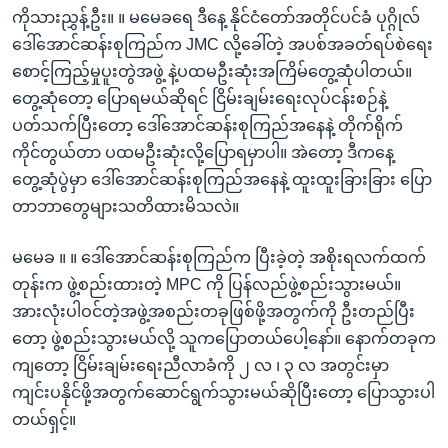
ကိုသားညွှန့်ဦး။ ။ မမေခရေ ဒီနေ့ နိုင်ငံတော်အတိုင်ပင်ခံ ပုဂ္ဂိုလ်
ဒေါ်အောင်ဆန်းစုကြည်က JMC လို့ခေါ်တဲ့ အပစ်အခတ်ရပ်စဲရေး
စောင့်ကြည့်မှုပူးတွဲအဖွဲ့ နဲ့ပထမဦးဆုံးအကြိမ်တွေ့ဆုံပါတယ်။
တွေ့ဆုံတော့ ပြောရမယ်ဆိုရင် ငြိမ်းချမ်းရေးလုပ်ငန်းစဉ်နဲ့
ပတ်သက်ပြီးတော့ ဒေါ်အောင်ဆန်းစုကြည်အနေနဲ့ တိုက်ရိုက်
ကိုင်တွယ်တာ ပထမဦးဆုံးလို့ပြောရမှာပါ။ အဲတော့ ဒီကနေ့
တွေ့ဆုံပွဲမှာ ဒေါ်အောင်ဆန်းစုကြည်အနေနဲ့ ထူးထူးခြားခြား ပြော
တာဘာတွေများသတိထားမိသလဲ။
မမေခ ။ ။ ဒေါ်အောင်ဆန်းစုကြည်က ပြီးခဲ့တဲ့ အစိုးရလက်ထက်
တုန်းက ဖွဲ့စည်းထားတဲ့ MPC ကို ပြန်လည်ဖွဲ့စည်းသွားမယ်။
အားလုံးပါဝင်တဲ့အဖွဲ့အစည်းတခုဖြစ်ဖို့အတွက်ကို ဦးတည်ပြီး
တော့ ဖွဲ့စည်းသွားမယ်လို့ သူကပြောတယ်ပေါ့နော်။ နောက်တခုက
ကျတော့ ငြိမ်းချမ်းရေးညီလာခံကို ၂ လ ၊ ၃ လ အတွင်းမှာ
ကျင်းပနိုင်ဖို့အတွက်ဆောင်ရွက်သွားမယ်ဆိုပြီးတော့ ပြောသွားပါ
တယ်ရှင့်။