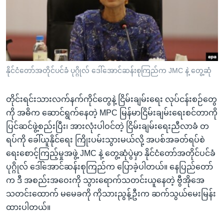
အ
သုတပဒေသာ အင်္ဂလိပ်စာ
ညွန်း
Learning English
စာမျက်နှာ
သို့
ဗွီအိုအေ လူမှုကွန်ယက်များ
ကျော်
ကြည့်
နိုင်ငံတော်အတိုင်ပင်ခံ ပုဂ္ဂိုလ် ဒေါ်အောင်ဆန်းစုကြည်က JMC နဲ့ တွေ့ဆုံ
ရန်
ဘာသာစကားများ
ရှာဖွေ
တိုင်းရင်းသားလက်နက်ကိုင်တွေနဲ့ ငြိမ်းချမ်းရေး လုပ်ငန်းစဉ်တွေ
ရန်
ကို အဓိက ဆောင်ရွက်နေတဲ့ MPC မြန်မာငြိမ်းချမ်းရေးစင်တာကို
နေရာ
ပြင်ဆင်ဖွဲ့စည်းပြီး၊ အားလုံးပါဝင်တဲ့ ငြိမ်းချမ်းရေးညီလာခံ တ
သို့
ရပ်ကို ခေါ်ယူနိုင်ရေး ကြိုးပမ်းသွားမယ်လို့ အပစ်အခတ်ရပ်စဲ
ကျော်
ရေးစောင့်ကြည့်မှုအဖွဲ့ JMC နဲ့ တွေ့ဆုံပွဲမှာ နိုင်ငံတော်အတိုင်ပင်ခံ
ရန်
ပုဂ္ဂိုလ် ဒေါ်အောင်ဆန်းစုကြည်က ပြောခဲ့ပါတယ်။ နေပြည်တော်
က ဒီ အစည်းအဝေးကို သွားရောက်သတင်းယူနေတဲ့ ဗွီအိုအေ
သတင်းထောက် မမေခကို ကိုသားညွန့်ဦးက ဆက်သွယ်မေးမြန်း
ထားပါတယ်။