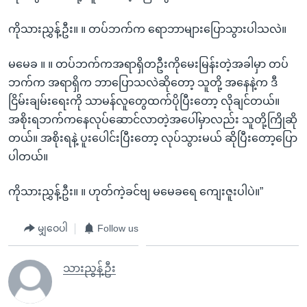
ကိုသားညွှန့်ဦး။ ။ တပ်ဘက်က ရောဘာများပြောသွားပါသလဲ။
မမေခ ။ ။ တပ်ဘက်ကအရာရှိတဦးကိုမေးမြန်းတဲ့အခါမှာ တပ်
ဘက်က အရာရှိက ဘာပြောသလဲဆိုတော့ သူတို့ အနေနဲ့က ဒီ
ငြိမ်းချမ်းရေးကို သာမန်လူတွေထက်ပိုပြီးတော့ လိုချင်တယ်။
အစိုးရဘက်ကနေလုပ်ဆောင်လာတဲ့အပေါ်မှာလည်း သူတို့ကြိုဆို
တယ်။ အစိုးရနဲ့ ပူးပေါင်းပြီးတော့ လုပ်သွားမယ် ဆိုပြီးတော့ပြော
ပါတယ်။
ကိုသားညွှန့်ဦး။ ။ ဟုတ်ကဲ့ခင်ဗျ မမေခရေ ကျေးဇူးပါပဲ။”
မျှဝေပါ
Follow us
သားညွန့်ဦး