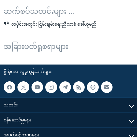
ဆက်စပ်သတင်းများ ...
လပိုင်းအတွင်း ငြိမ်းချမ်းရေးညီလာခံ ခေါ်ယူမည်
အခြားဖတ်ရှုစရာများ
ဗွီအိုအေ လူမှုကွန်ယက်များ
သတင်း
၀န်ဆောင်မှုများ
အပတ်စဉ်ကဏ္ဍများ