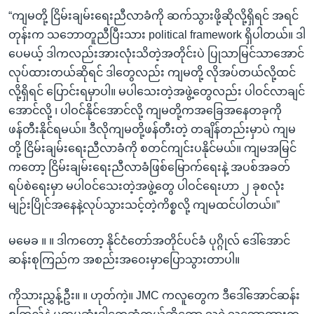
“ကျမတို့ ငြိမ်းချမ်းရေးညီလာခံကို ဆက်သွားဖို့ဆိုလို့ရှိရင် အရင်
တုန်းက သဘောတူညီပြီးသား political framework ရှိပါတယ်။ ဒါ
ပေမယ့် ဒါကလည်းအားလုံးသိတဲ့အတိုင်းပဲ ပြုသာမြင်သာအောင်
လုပ်ထားတယ်ဆိုရင် ဒါတွေလည်း ကျမတို့ လိုအပ်တယ်လို့ထင်
လို့ရှိရင် ပြောင်းရမှာပါ။ မပါသေးတဲ့အဖွဲ့တွေလည်း ပါဝင်လာချင်
အောင်လို့ ၊ ပါဝင်နိုင်အောင်လို့ ကျမတို့ကအခြေအနေတခုကို
ဖန်တီးနိုင်ရမယ်။ ဒီလိုကျမတို့ဖန်တီးတဲ့ တချိန်တည်းမှာပဲ ကျမ
တို့ ငြိမ်းချမ်းရေးညီလာခံကို စတင်ကျင်းပနိုင်မယ်။ ကျမအမြင်
ကတော့ ငြိမ်းချမ်းရေးညီလာခံဖြစ်မြောက်ရေးနဲ့ အပစ်အခတ်
ရပ်စဲရေးမှာ မပါဝင်သေးတဲ့အဖွဲ့တွေ ပါဝင်ရေးဟာ ၂ ခုစလုံး
မျဉ်းပြိုင်အနေနဲ့လုပ်သွားသင့်တဲ့ကိစ္စလို့ ကျမထင်ပါတယ်။”
မမေခ ။ ။ ဒါကတော့ နိုင်ငံတော်အတိုင်ပင်ခံ ပုဂ္ဂိုလ် ဒေါ်အောင်
ဆန်းစုကြည်က အစည်းအဝေးမှာပြောသွားတာပါ။
ကိုသားညွှန့်ဦး။ ။ ဟုတ်ကဲ့။ JMC ကလူတွေက ဒီဒေါ်အောင်ဆန်း