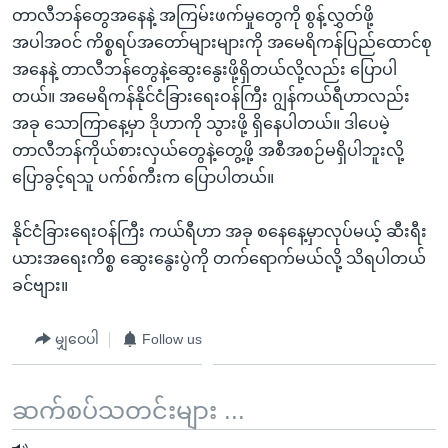
တာလီဘန်တွေအနေနဲ့ အကြမ်းဖက်မှုတွေကို စွန့်လွှတ်ဖို့
အပါအဝင် ကိစ္စရပ်အတော်များများကို အမေရိကန်ပြည်ထောင်စု
အနေနဲ့ တာလီဘန်တွေနဲ့ဆွေးနွေးဖို့ရှိတယ်လို့လည်း ပြောပါ
တယ်။ အမေရိကန်နိုင်ငံခြားရေးဝန်ကြီး ဂျွန်ကယ်ရီဟာလည်း
အခု သောကြာနေ့မှာ ဒိုဟာကို သွားဖို့ ရှိနေပါတယ်။ ဒါပေမဲ့
တာလီဘန်ကိုယ်စားလှယ်တွေနဲ့တွေ့ဖို့ အစီအစဉ်မရှိပါဘူးလို့
ပြောခွင့်ရသူ ပက်စ်ကီးက ပြောပါတယ်။
နိုင်ငံခြားရေးဝန်ကြီး ကယ်ရီဟာ အခု စနေနေ့မှာလုပ်မယ့် ဆီးရီး
ယားအရေးကိစ္စ ဆွေးနွေးပွဲကို တက်ရောက်မယ်လို့ သိရပါတယ်
ခင်ဗျား။
မျှဝေပါ
Follow us
ဆက်စပ်သတင်းများ ...