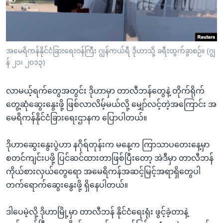
အ
သုတပဒေသာ အင်္ဂလိပ်စာ
ညွန်း
Learning English
စာမျက်နှာ
သို့
ဗွီအိုအေ လူမှုကွန်ယက်များ
အမေရိကန်နိုင်ငံခြားရေးဝန်ကြီး ဂျွန်ကယ်ရီ ဒိုဟာသို့ ခရီးထွက်ခွာစဉ်။ (ဂျွ
ကျော်
န် ၂၁၊ ၂၀၁၃)
ကြည့်
ရန်
လာမယ့်ရက်တွေအတွင်း ဒိုဟာမှာ တာလီဘန်တွေနဲ့ တိုက်ရိုက်
ဘာသာစကားများ
ရှာဖွေ
တွေ့ဆုံဆွေးနွေးဖို့ ဖြစ်လာလိမ့်မယ်လို့ မျှော်လင့်တဲ့အကြောင်း အ
ရန်
မေရိကန်နိုင်ငံခြားရေးဌာနက ပြောပါတယ်။
နေရာ
သို့
ဒိုဟာဆွေးနွေးပွဲဟာ နဂိုရ်တုန်းက မနေ့က ကြာသာပတေးနေ့မှာ
ကျော်
စတင်ကျင်းပဖို့ ပြင်ဆင်ထားတာဖြစ်ပြီးတော့ အဲဒီမှာ တာလီဘန်
ရန်
ကိုယ်စားလှယ်တွေရော အမေရိကန်အဆင့်မြင့်အရာရှိတွေပါ
တက်ရောက်ဆွေးနွေးဖို့ ရှိနေပါတယ်။
ဒါပေမဲ့လို့ ဒိုဟာမြို့မှာ တာလီဘန် နိုင်ငံရေးရုံး ဖွင့်ခဲ့တာနဲ့