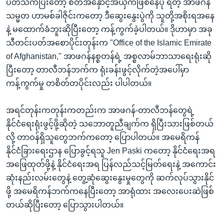
ပတ်သက်ပြီးတော့ စိတ်အနှောင့်အယှက်ဖြစ်နေပုံ ရတဲ့ အာဖဂန်
သမ္မတ ဟာမစ်ခါဇိုင်းကတော့ ဒီဆွေးနွေးပွဲကို သူတို့အစိုးရအနေ
နဲ့ မထောက်ခံဘူးဆိုပြီးတော့ ကန့်ကွက်ခဲ့ပါတယ်။ ဒိုဟာမှာ အခု
သီတင်းပတ်အစောပိုင်းတုန်းက "Office of the Islamic Emirate
of Afghanistan," အာဖဂန်နစ္စတန်ရဲ့ အစ္စလာမ်ဘာသာရေးရုံးဆို
ပြီးတော့ တာလီဘန်ဘက်က ရုံးခန်းဖွင့်လိုက်တဲ့အပေါ်မှာ
ကန့်ကွက်မှု တစိတ်တပိုင်းလည်း ပါပါတယ်။
အရင်တုန်းကတုန်းကတည်းက အာဖဂန်-တာလီဘန်တွေရဲ့
နိုင်ငံရေးရုံးဖွင့်ဖို့ဆိုတဲ့ သဘောတူညီချက်က ရှိပြီးသားဖြစ်တယ်
လို့ တာဝန်ရှိသူတွေဘက်ကတော့ ပြောပါတယ်။ အမေရိကန်
နိုင်ငံခြားရေးဌာန ပြောခွင့်ရသူ Jen Paski ကတော့ နိုင်ငံရေးအရ
အဖြေထုတ်ဖို့နဲ့ နိုင်ငံရေးအရ ပြန်လည်သင့်မြတ်ရေးနဲ့ အကောင်း
ဆုံးနည်းလမ်းတွေနဲ့ တွေ့ဆုံဆွေးနွေးမှုတွေကို ဆက်လုပ်သွားနိုင်
ဖို့ အမေရိကန်ဘက်ကနေပြီးတော့ အာရုံထား အလေးပေးဆဲဖြစ်
တယ်ဆိုပြီးတော့ ပြောသွားပါတယ်။