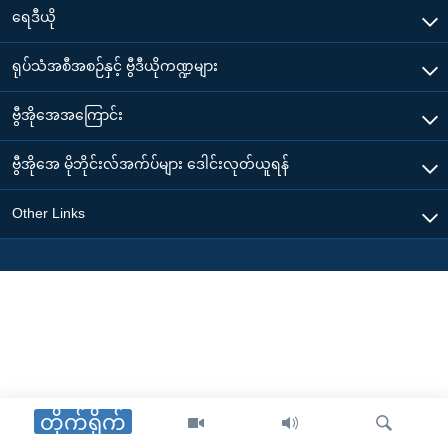
ရေဒီယို
ရုပ်သံအစီအစဉ်နှင့် ဗွီဒီယိုကဏ္ဍများ
ဗွီအိုအေအကြောင်း
ဗွီအိုအေ မိုဘိုင်းလ်အက်ပ်များ ဒေါင်းလုတ်ယူရန်
Other Links
တိုက်ရိုက်