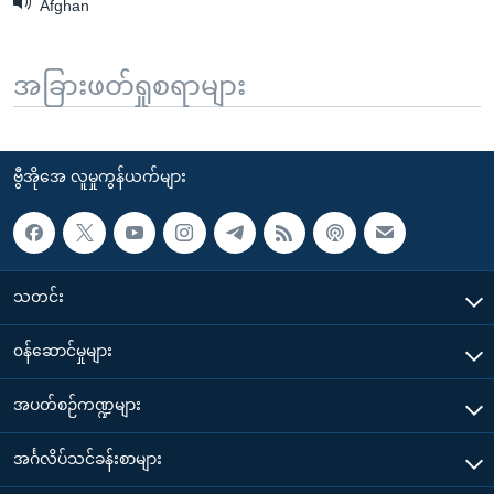
Afghan
အခြားဖတ်ရှုစရာများ
ဗွီအိုအေ လူမှုကွန်ယက်များ
သတင်း
၀န်ဆောင်မှုများ
အပတ်စဉ်ကဏ္ဍများ
အင်္ဂလိပ်သင်ခန်းစာများ