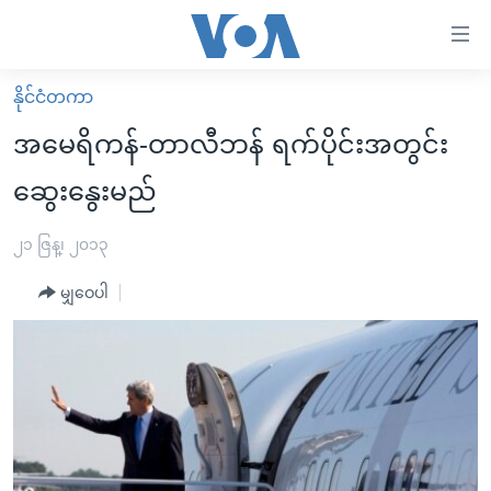
သုံး
ရ
လွယ်ကူ
နိုင်ငံတကာ
မူလစာမျက်နှာ
စေ
အမေရိကန်-တာလီဘန် ရက်ပိုင်းအတွင်း
မြန်မာ
သည့်
ဆွေးနွေးမည်
ကမ္ဘာ့သတင်းများ
Link
ဗွီဒီယို
နိုင်ငံတကာ
၂၁ ဇြန္၊ ၂၀၁၃
များ
သတင်းလွတ်လပ်ခွင့်
အမေရိကန်
ပင်မ
မျှဝေပါ
ရပ်ဝန်းတခု လမ်းတခု အလွန်
တရုတ်
အကြောင်းအရာ
သို့
အင်္ဂလိပ်စာလေ့လာမယ်
အစ္စရေး-ပါလက်စတိုင်း
ကျော်
အပတ်စဉ်ကဏ္ဍများ
အမေရိကန်သုံးအီဒီယံ
ကြည့်
ရေဒီယိုနှင့်ရုပ်သံ အချက်အလက်များ
မကြေးမုံရဲ့ အင်္ဂလိပ်စာ
ရေဒီယို
ရန်
ပင်မ
ရေဒီယို/တီဗွီအစီအစဉ်
ရုပ်ရှင်ထဲက အင်္ဂလိပ်စာ
တီဗွီ