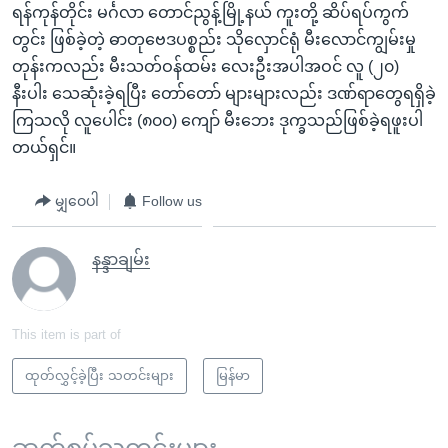
ရန်ကုန်တိုင်း မင်္ဂလာ တောင်ညွန့်မြို့နယ် ကူးတို့ ဆိပ်ရပ်ကွက်
တွင်း ဖြစ်ခဲ့တဲ့ ဓာတုဗေဒပစ္စည်း သိုလှောင်ရုံ မီးလောင်ကျွမ်းမှု
တုန်းကလည်း မီးသတ်ဝန်ထမ်း လေးဦးအပါအဝင် လူ (၂၀)
နီးပါး သေဆုံးခဲ့ရပြီး တော်တော် များများလည်း ဒဏ်ရာတွေရရှိခဲ့
ကြသလို လူပေါင်း (၈၀၀) ကျော် မီးဘေး ဒုက္ခသည်ဖြစ်ခဲ့ရဖူးပါ
တယ်ရှင်။
မျှဝေပါ
Follow us
နန္ဒာချမ်း
This item is part of
ထုတ်လွှင့်ခဲ့ပြီး သတင်းများ
မြန်မာ
ဆက်စပ်သတင်းများ ...