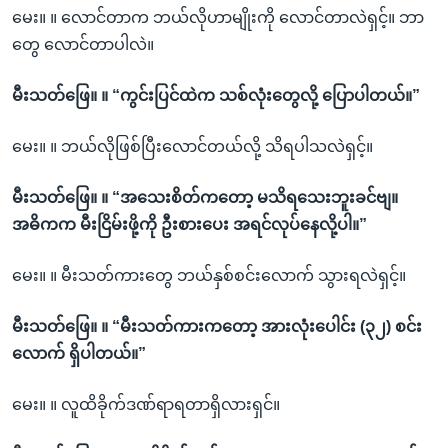
မေး။ ။ လောင်တာက ဘယ်လိုဟာမျိုးကို လောင်တာလဲရှင့်။ ဘာ
တွေ လောင်တာပါလဲ။
မီးသတ်ဖြေ။ ။ “ကွင်းပြင်ထဲက သစ်လုံးတွေလို့ ပြောပါတယ်။”
မေး။ ။ ဘယ်လိုဖြစ်ပြီးလောင်တယ်လို့ သိရပါသလဲရှင့်။
မီးသတ်ဖြေ။ ။ “အသေးစိတ်ကတော့ မသိရသေးဘူးခင်ဗျ။
အဓိကက မီးငြိမ်းဖို့ကို ဦးစားပေး အရင်လုပ်နေလို့ပါ။”
မေး။ ။ မီးသတ်ကားတွေ ဘယ်နှစ်စင်းလောက် သွားရလဲရှင့်။
မီးသတ်ဖြေ။ ။ “မီးသတ်ကားကတော့ အားလုံးပေါင်း (၃၂) စင်း
လောက် ရှိပါတယ်။”
မေး။ ။ လူထိခိုက်ဒဏ်ရာရတာရှိလားရှင်။