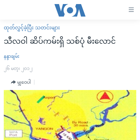
သုံး
ရ
လွယ်ကူ
ထုတ်လွှင့်ခဲ့ပြီး သတင်းများ
မူလစာမျက်နှာ
စေ
သီလဝါ ဆိပ်ကမ်းရှိ သစ်ပုံ မီးလောင်
မြန်မာ
သည့်
ကမ္ဘာ့သတင်းများ
နန္ဒာချမ်း
Link
ဗွီဒီယို
နိုင်ငံတကာ
၂၆ မတ္၊ ၂၀၁၂
များ
သတင်းလွတ်လပ်ခွင့်
အမေရိကန်
မျှဝေပါ
ပင်မ
ရပ်ဝန်းတခု လမ်းတခု အလွန်
တရုတ်
အကြောင်းအရာ
သို့
အင်္ဂလိပ်စာလေ့လာမယ်
အစ္စရေး-ပါလက်စတိုင်း
ကျော်
အပတ်စဉ်ကဏ္ဍများ
အမေရိကန်သုံးအီဒီယံ
ကြည့်
ရေဒီယိုနှင့်ရုပ်သံ အချက်အလက်များ
မကြေးမုံရဲ့ အင်္ဂလိပ်စာ
ရေဒီယို
ရန်
ပင်မ
ရေဒီယို/တီဗွီအစီအစဉ်
ရုပ်ရှင်ထဲက အင်္ဂလိပ်စာ
တီဗွီ