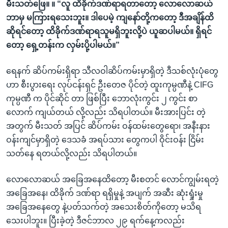
မီးသတ်ဖြေ။ ။ “လူ ထိခိုက်ဒဏ်ရာရတာတော့ လောလောဆယ်
ဘာမှ မကြားရသေးဘူး။ ဒါပေမဲ့ ကျနော်တို့ကတော့ ဒီအချိန်ထိ
ဆိုရင်တော့ ထိခိုက်ဒဏ်ရာရသူမရှိဘူးလို့ပဲ ယူဆပါမယ်။ ရှိရင်
တော့ ရှေ့တန်းက လှမ်းပို့ပါမယ်။”
ရေနက် ဆိပ်ကမ်းရှိရာ သီလဝါဆိပ်ကမ်းမှာရှိတဲ့ ဒီသစ်လုံးပုံတွေ
ဟာ စီးပွားရေး လုပ်ငန်းရှင် ဦးတေဇ ပိုင်တဲ့ ထူးကုမ္ပဏီနဲ့ CIFG
ကုမ္ပဏီ က ပိုင်ဆိုင် တာ ဖြစ်ပြီး ဘောလုံးကွင်း ၂ ကွင်း စာ
လောက် ကျယ်တယ် လို့လည်း သိရပါတယ်။ မီးအားပြင်း တဲ့
အတွက် မီးသတ် အပြင် ဆိပ်ကမ်း ဝန်ထမ်းတွေရော၊ အနီးနား
ဝန်းကျင်မှာရှိတဲ့ ဒေသခံ အရပ်သား တွေကပါ ဝိုင်းဝန်း ငြိမ်း
သတ်နေ ရတယ်လို့လည်း သိရပါတယ်။
လောလောဆယ် အခြေအနေထိတော့ မီးစတင် လောင်ကျွမ်းရတဲ့
အခြေအနေ၊ ထိခိုက် ဒဏ်ရာ ရရှိမှုနဲ့ အပျက် အဆီး ဆုံးရှုံးမှု
အခြေအနေတွေ နဲ့ပတ်သက်တဲ့ အသေးစိတ်ကိုတော့ မသိရ
သေးပါဘူး။ ပြီးခဲ့တဲ့ ဒီဇင်ဘာလ ၂၉ ရက်နေ့ကလည်း