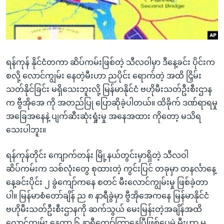
အ
သုတပဒေသာ အင်္ဂလိပ်စာ
ညွန်း
Learning English
စာမျက်နှာ
သို့
ဗွီအိုအေ လူမှုကွန်ယက်များ
ကျော်
ရန်ကုန် နိုင်ငံတကာ ဆိပ်ကမ်းဖြစ်တဲ့ သီလဝါမှာ ဒီနေ့ခင်း ပိုင်းက
ကြည့်
စလို့ လောင်ကျွမ်း နေတဲ့မီးဟာ ညပိုင်း ရောက်တဲ့ အထိ ငြှိမ်း
ရန်
သတ်နိုင်ခြင်း မရှိသေးဘူးလို့ မြန်မာနိုင်ငံ ဗဟိုမီးသတ်ဦးစီးဌာန
ဘာသာစကားများ
ရှာဖွေ
က ဗွီအိုအေ ကို အတည်ပြု ပြောဆိုခဲ့ပါတယ်။ ထိခိုက် ဒဏ်ရာရမှု
ရန်
အခြေအနေနဲ့ ပျက်ဆီးဆုံးရှုံးမှု အနေအထား ကိုတော့ မသိရ
နေရာ
သေးပါဘူး။
သို့
ကျော်
ရန်ကုန်တိုင်း ကျောက်တန်း မြို့နယ်တွင်းမှာရှိတဲ့ သီလဝါ
ရန်
ဆိပ်ကမ်းက သစ်လုံးတွေ စုထားတဲ့ ကွင်းပြင် တခုမှာ တနင်္လာနေ့
နေ့ခင်းပိုင်း ၂ ခွဲကျော်ကနေ စတင် မီးလောင်ကျွမ်းမှု ဖြစ်ခဲ့တာ
ပါ။ မြန်မာစံတော်ချိန် ည ၈ နာရီခွဲမှာ ဗွီအိုအေကနေ မြန်မာနိုင်ငံ
ဗဟိုမီးသတ်ဦးစီးဌာနကို ဆက်သွယ် မေးမြန်းတဲ့အချိန်အထိ
လောင်ကျွမ်း နေတာ ၆ နာရီကျော်ကြာနေပြီဖြစ်ပေမဲ့ မီးဟာ မ