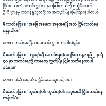
ငြိမ်းသေးဘဲ လောင်ကျွမ်း နေဆဲဖြစ်တယ်လို့ ဗဟိုမီးသတ်
ဦးစီးဌာနမှ တာဝန်ရှိသူတဦးက အတည်ပြု ဖြေကြားခဲ့ပါတယ်။
မီးသတ်ဖြေ။ ။ “အခြေအနေက အခုအချိန်အထိ ငြှိမ်းသတ်နေ
တုန်းပါပဲ။”
မေး။ ။ ဘယ်အချိန်ကစလောင်ကျွမ်းတာပါလဲရှင်။
မီးသတ်ဖြေ။ ။ “ကျနော်တို့ သတင်းရတဲ့အချိန်က နေ့လည် ၂ နာရီ
၄၀ မှာ သတင်းရလို့ ကားတွေ လွှတ်ပြီး ငြှိမ်းသတ်နေတာပါ
ခင်ဗျာ။”
မေး။ ။ ဒါဆို အခုထိ မငြှိမ်းသေးဘူးပေါ့နော်။
မီးသတ်ဖြေ။ ။ “ဟုတ်ကဲ့ပါ။ ဟုတ်ကဲ့ပါ။ အခုအထိ ငြှိမ်းသတ်နေ
တုန်းပါပဲ။”