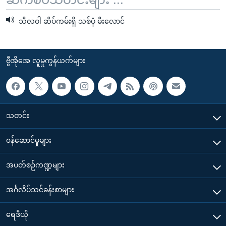
သီလဝါ ဆိပ်ကမ်းရှိ သစ်ပုံ မီးလောင်
ဗွီအိုအေ လူမှုကွန်ယက်များ
သတင်း
၀န်ဆောင်မှုများ
အပတ်စဉ်ကဏ္ဍများ
အင်္ဂလိပ်သင်ခန်းစာများ
ရေဒီယို