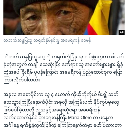
အ
သုတပဒေသာ အင်္ဂလိပ်စာ
ညွန်း
Learning English
စာမျက်နှာ
သို့
ဗွီအိုအေ လူမှုကွန်ယက်များ
ကျော်
ကြည့်
တိဘက်ဆန္ဒပြသူ တရုတ်နှိမ်နင်းမှု အမေရိကန် ဝေဖန်
ရန်
ဘာသာစကားများ
ရှာဖွေ
တိဘက် ဆန္ဒပြသူတွေကို တရုတ်လုံခြုံရေးတပ်ဖွဲ့တွေက ပစ်ခတ်
ရန်
ခဲ့တဲ့အတွက် တချို့သေဆုံးပြီး ဒဏ်ရာရသူ အတော်များများ ရှိခဲ့
နေရာ
တဲ့အပေါ် စိုးရိမ် ပူပန်ကြောင်း အမေရိကန်ပြည်ထောင်စုက ပြော
သို့
ကြားလိုက်ပါတယ်။
ကျော်
ရန်
အခုလ အစောပိုင်းက လူ ၄ ယောက် ကိုယ့်ကိုကိုယ် မီးရှို့ သတ်
သေသွားကြပြီးနောက်ပိုင်း အခုလို အကြမ်းဖက် နှိပ်ကွပ်မှုတွေ
ဖြစ်ပေါ်ခဲ့တာလို့ လူ့အခွင့်အရေးဆိုင်ရာ အမေရိကန်
လက်ထောက်နိုင်ငံခြားရေးဝန်ကြီး Maria Otero က မနေ့က
အင်္ဂါနေ့ ရက်စွဲနဲ့ထုတ်ပြန်တဲ့ ကြေငြာချက်ထဲမှာ ဖော်ပြထားတာ