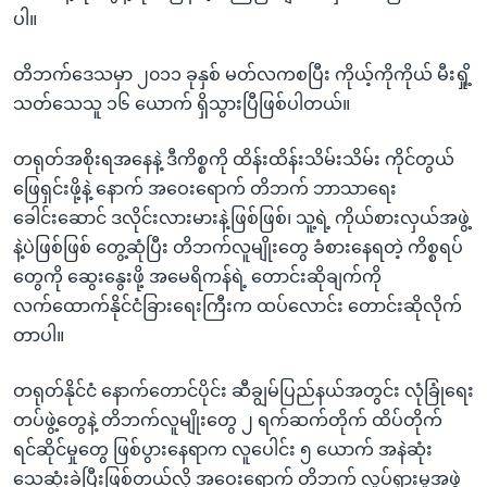
ပါ။
တိဘက်ဒေသမှာ ၂၀၁၁ ခုနှစ် မတ်လကစပြီး ကိုယ့်ကိုကိုယ် မီးရှို့
သတ်သေသူ ၁၆ ယောက် ရှိသွားပြီဖြစ်ပါတယ်။
တရုတ်အစိုးရအနေနဲ့ ဒီကိစ္စကို ထိန်းထိန်းသိမ်းသိမ်း ကိုင်တွယ်
ဖြေရှင်းဖို့နဲ့ နောက် အဝေးရောက် တိဘက် ဘာသာရေး
ခေါင်းဆောင် ဒလိုင်းလားမားနဲ့ဖြစ်ဖြစ်၊ သူ့ရဲ့ ကိုယ်စားလှယ်အဖွဲ့
နဲ့ပဲဖြစ်ဖြစ် တွေ့ဆုံပြီး တိဘက်လူမျိုးတွေ ခံစားနေရတဲ့ ကိစ္စရပ်
တွေကို ဆွေးနွေးဖို့ အမေရိကန်ရဲ့ တောင်းဆိုချက်ကို
လက်ထောက်နိုင်ငံခြားရေးကြီးက ထပ်လောင်း တောင်းဆိုလိုက်
တာပါ။
တရုတ်နိုင်ငံ နောက်တောင်ပိုင်း ဆီချွမ်ပြည်နယ်အတွင်း လုံခြုံရေး
တပ်ဖွဲ့တွေနဲ့ တိဘက်လူမျိုးတွေ ၂ ရက်ဆက်တိုက် ထိပ်တိုက်
ရင်ဆိုင်မှုတွေ ဖြစ်ပွားနေရာက လူပေါင်း ၅ ယောက် အနဲဆုံး
သေဆုံးခဲ့ပြီးဖြစ်တယ်လို့ အဝေးရောက် တိဘက် လှုပ်ရှားမှုအဖွဲ့