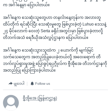
က အင်္ဂါနေ့မှာ ပြောပါတယ်။
အင်္ဂါနေ့က သေဆုံးသူတွေဟာ တနင်္လာနေ့တုန်းက အလားတူ
ထိပ်တိုက် ရင်ဆိုင်ပြီး သေဆုံးမှုတွေ ဖြစ်ပွားခဲ့တဲ့ Luhuo ဒေသနဲ့
၂၄ မိုင်လောက် ဝေးတဲ့ Serta ခရိုင်အတွင်းမှာ ဖြစ်ပွားခဲ့တာလို့
တိဘက်အသံ ရေဒီယိုအသံလွှင့်ဌာနက ပြောပါတယ်။
အင်္ဂါနေ့က သေဆုံးသွားသူထဲက ၂ ယောက်ကို မျက်မြင်
သက်သေတွေက အတည်ပြုပေးခဲ့တယ်လို့ အဝေးရောက် တိ
ဘက်လှုပ်ရှားမှုအဖွဲ့ ပြောခွင့်ရပုဂ္ဂိုလ်က ဗွီအိုအေ တိဘက်ဌာနကို
အတည်ပြု ပြောကြားခဲ့ပါတယ်။
မျှဝေပါ
Follow us
ဗွီအိုအေ (မြန်မာဌာန)