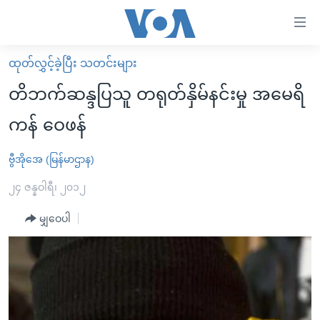
သုံး
ရ
လွယ်ကူ
ထုတ်လွှင့်ခဲ့ပြီး သတင်းများ
မူလစာမျက်နှာ
စေ
တိဘက်ဆန္ဒပြသူ တရုတ်နှိမ်နင်းမှု အမေရိ
မြန်မာ
သည့်
ကန် ဝေဖန်
ကမ္ဘာ့သတင်းများ
Link
ဗွီဒီယို
နိုင်ငံတကာ
ဗွီအိုအေ (မြန်မာဌာန)
များ
သတင်းလွတ်လပ်ခွင့်
အမေရိကန်
၂၄ ဇန္နဝါရီ၊ ၂၀၁၂
ပင်မ
ရပ်ဝန်းတခု လမ်းတခု အလွန်
တရုတ်
အကြောင်းအရာ
မျှဝေပါ
သို့
အင်္ဂလိပ်စာလေ့လာမယ်
အစ္စရေး-ပါလက်စတိုင်း
ကျော်
အပတ်စဉ်ကဏ္ဍများ
အမေရိကန်သုံးအီဒီယံ
ကြည့်
ရေဒီယိုနှင့်ရုပ်သံ အချက်အလက်များ
မကြေးမုံရဲ့ အင်္ဂလိပ်စာ
ရေဒီယို
ရန်
ပင်မ
ရေဒီယို/တီဗွီအစီအစဉ်
ရုပ်ရှင်ထဲက အင်္ဂလိပ်စာ
တီဗွီ