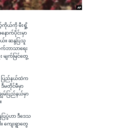
ယ်ကို မီးရှို့
ောက်ပိုင်းမှာ
တယ်။ ဆန္ဒပြသူ
တိဘက်ဘာသာရေး
း မျက်မြင်တွေ့
း ပြည်နယ်ထဲက
ီမတိုင်မီမှာ
ျွမ်ပြည်နယ်မှာ
။
္ဒပြပွဲဟာ ဒီဒေသ
ပါ။ ကျေးရွာတွေ