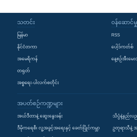
သတင်း
၀န်ဆောင်မှ
မြန်မာ
RSS
နိုင်ငံတကာ
ပေါ့ဒ်ကတ်စ်
အမေရိကန်
နေ့စဉ်အီးမေ
တရုတ်
အစ္စရေး-ပါလက်စတိုင်း
အပတ်စဉ်ကဏ္ဍများ
အယ်ဒီတာနဲ့ ဆွေးနွေးခန်း
သိပ္ပံနဲ့နည်း
ဒီမိုကရေစီ၊ လူ့အခွင့်အရေးနှင့် ခေတ်ပြိုင်ကမ္ဘာ
ဥတုရာသီနဲ့ 