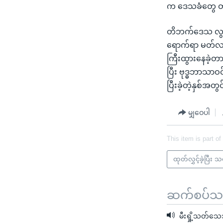
က ဒေသခံတွေ တဖွ
တိဘက်ဒေသ လွတ်
ရောက်ရာ မတ်လထ
ကြီးထွားနေခဲ့တာ
ပြီး ဗုဒ္ဓဘာသာဝ
ပြီးခဲ့တဲ့နှစ်အ
မျှဝေပါ
This item is part of
ထုတ်လွှင့်ခဲ့ပြီး 
ဆက်စပ်သတင
မီးရှို့သတ်သေ