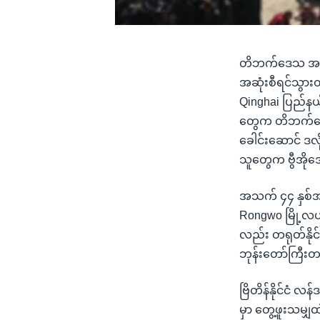
တိဘက်ဒေသ အပေါ် ထ
အဆုံးစီရင်သွားတ
Qinghai ပြည်နယ်
တွေက တိဘက်ဒေသ
ခေါင်းဆောင် ဒလိ
သူတွေက ဗွီအို
အသက် ၄၄ နှစ်အ
Rongwo မြို့လယ်က
လည်း တရုတ်နိုင်
ဘုန်းတော်ကြီးတစ်
ဗြိတိန်နိုင်ငံ 
မှာ တွေ့ဖူးသမျှ