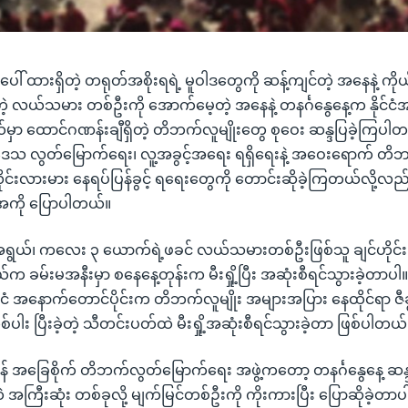
ားရှိတဲ့ တရုတ်အစိုးရရဲ့ မူဝါဒတွေကို ဆန့်ကျင်တဲ့ အနေနဲ့ ကိုယ့်ကို
ဲ့ လယ်သမား တစ်ဦးကို အောက်မေ့တဲ့ အနေနဲ့ တနင်္ဂနွေနေ့က နိုင်ငံအန
မှာ ထောင်ဂဏန်းချီရှိတဲ့ တိဘက်လူမျိုးတွေ စုဝေး ဆန္ဒပြခဲ့ကြပါ
 လွတ်မြောက်ရေး၊ လူ့အခွင့်အရေး ရရှိရေးနဲ့ အဝေးရောက် 
ုင်းလားမား နေရပ်ပြန်ခွင့် ရရေးတွေကို တောင်းဆိုခဲ့ကြတယ်လို့လည်
အေကို ပြောပါတယ်။
ရွယ်၊ ကလေး ၃ ယောက်ရဲ့ဖခင် လယ်သမားတစ်ဦးဖြစ်သူ ချင်ဟိုင်
 ခမ်းမအနီးမှာ စနေနေ့တုန်းက မီးရှို့ပြီး အဆုံးစီရင်သွားခဲ့တာပါ။ ဒ
ငံ အနောက်တောင်ပိုင်းက တိဘက်လူမျိုး အများအပြား နေထိုင်ရာ ဇီခ
ပါး ပြီးခဲ့တဲ့ သီတင်းပတ်ထဲ မီးရှို့အဆုံးစီရင်သွားခဲ့တာ ဖြစ်ပါတယ်
လန်ဒန် အခြေစိုက် တိဘက်လွတ်မြောက်ရေး အဖွဲ့ကတော့ တနင်္ဂနွေနေ့ ဆန
ထဲ အကြီးဆုံး တစ်ခုလို့ မျက်မြင်တစ်ဦးကို ကိုးကားပြီး ပြောဆိုခဲ့တာ