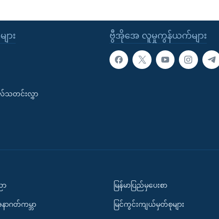
ုများ
ဗွီအိုအေ လူမှုကွန်ယက်များ
းလ်သတင်းလွှာ
ပညာ
မြန်မာပြည်မှပေးစာ
အနာဂတ်ကမ္ဘာ
မြင်ကွင်းကျယ်မှတ်စုများ