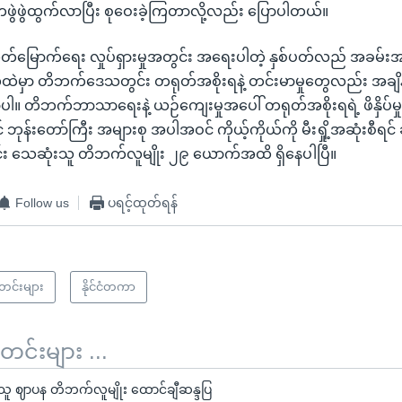
ဲဖွဲထွက်လာပြီး စုဝေးခဲ့ကြတာလို့လည်း ပြောပါတယ်။
မြောက်ရေး လှုပ်ရှားမှုအတွင်း အရေးပါတဲ့ နှစ်ပတ်လည် အခမ်း
ဲမှာ တိဘက်ဒေသတွင်း တရုတ်အစိုးရနဲ့ တင်းမာမှုတွေလည်း အချ
ပါ။ တိဘက်ဘာသာရေးနဲ့ ယဉ်ကျေးမှုအပေါ် တရုတ်အစိုးရရဲ့ ဖိနှိပ်မှ
င် ဘုန်းတော်ကြီး အများစု အပါအဝင် ကိုယ့်ကိုယ်ကို မီးရှို့အဆုံးစီရ
တွင်း သေဆုံးသူ တိဘက်လူမျိုး ၂၉ ယောက်အထိ ရှိနေပါပြီ။
Follow us
ပရင့်ထုတ်ရန်
သတင်းများ
နိုင်ငံတကာ
်းများ ...
သူ ဈာပန တိဘက်လူမျိုး ထောင်ချီဆန္ဒပြ