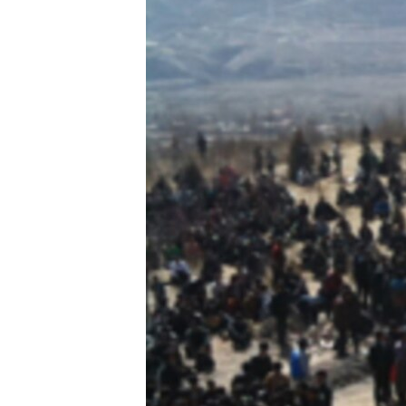
သုတပဒေသာ အင်္ဂလိပ်စာ
အ
ညွန်း
စာမျက်နှာ
သို့
ကျော်
ကြည့်
ရန်
ရှာဖွေ
ရန်
နေရာ
သို့
ကျော်
ရန်