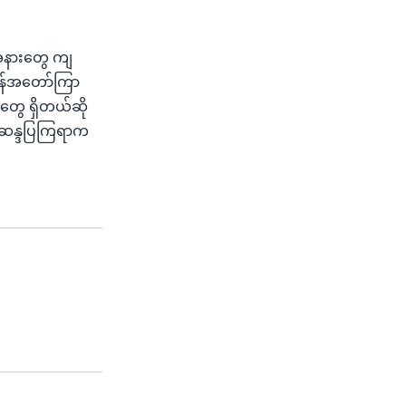
အနားတွေ ကျ
ိန်အတော်ကြာ
ုတွေ ရှိတယ်ဆို
င် ဆန္ဒပြကြရာက