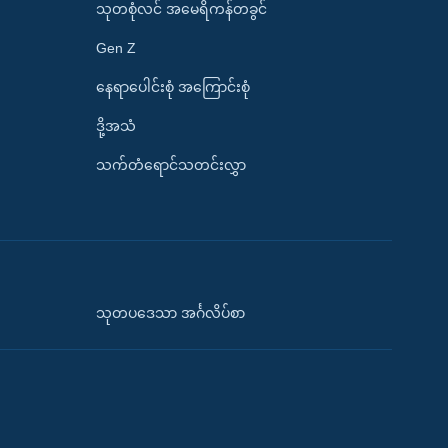
သုတစုံလင် အမေရိကန်တခွင်
Gen Z
နေရာပေါင်းစုံ အကြောင်းစုံ
ဒို့အသံ
သက်တံရောင်သတင်းလွှာ
သုတပဒေသာ အင်္ဂလိပ်စာ