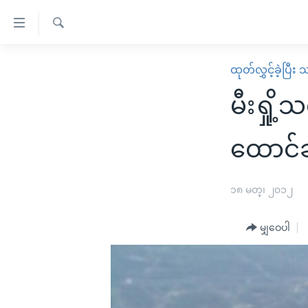
သုံး
ရ
ရှာဖွေ
လွယ်ကူ
မူလစာမျက်နှာ
ထုတ်လွှင့်ခဲ့ပြီ
ရ
စေ
မြန်မာ
လာ
မီးရှိ
သည့်
ဒ်
ကမ္ဘာ့သတင်းများ
Link
ဗွီဒီယို
နိုင်ငံတကာ
ထောင်ခ
များ
သတင်းလွတ်လပ်ခွင့်
အမေရိကန်
ပင်မ
ရပ်ဝန်းတခု လမ်းတခု အလွန်
တရုတ်
၁၈ မတ္၊ ၂၀၁၂
အကြောင်းအရာ
အင်္ဂလိပ်စာလေ့လာမယ်
အစ္စရေး-ပါလက်စတိုင်း
သို့
မျှဝေပါ
အပတ်စဉ်ကဏ္ဍများ
အမေရိကန်သုံးအီဒီယံ
ကျော်
ကြည့်
ရေဒီယိုနှင့်ရုပ်သံ အချက်အလက်များ
မကြေးမုံရဲ့ အင်္ဂလိပ်စာ
ရေဒီယို
ရန်
ရေဒီယို/တီဗွီအစီအစဉ်
ရုပ်ရှင်ထဲက အင်္ဂလိပ်စာ
တီဗွီ
ပင်မ