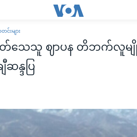
း သတင်းများ
ု့သတ်သေသူ ဈာပန တိဘက်လူမျို
ျီဆန္ဒပြ