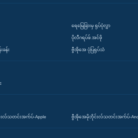
ရေမြေခြားမှ ရုပ်ပုံလွှာ
ပိုလီဂရပ်ဖ်.အင်ဖို
်းခန်း
ဗွီအိုအေ ပုံပြရုပ်သံ
း
ိုင်းလ်သတင်းအက်ပ်-Apple
ဗွီအိုအေမိုဘိုင်းလ်သတင်းအက်ပ်-An