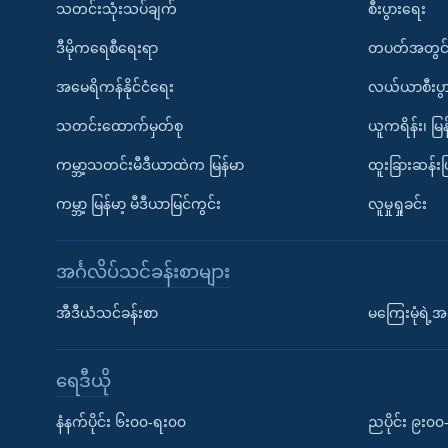
သတင်းသုံးသပ်ချက်
စီးပွားရေး
ဒီမိုကရေစီရေးရာ
တပတ်အတွင်
အမေရိကန်နိုင်ငံရေး
လယ်ယာစီးပွ
သတင်းထောက်မှတ်စု
ယူကရိန်း၊ မြန
ကမ္ဘာ့သတင်းမီဒီယာထဲက မြန်မာ
ထူးခြားဆန်း
ကမ္ဘာ့ မြန်မာ့ မီဒီယာမြင်ကွင်း
လူမှုရှုခင်း
အင်္ဂလိပ်သင်ခန်းစာများ
အီဒီယံသင်ခန်းစာ
မကြေးမုံရဲ့အင
ရေဒီယို
နံနက်ပိုင်း ၆း၀၀-ရး၀၀
ညပိုင်း ၉း၀