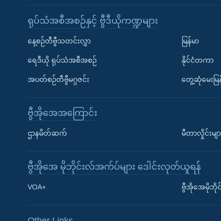
ရုပ်သံအစီအစဉ်နှင့် ဗွီဒီယိုကဏ္ဍများ
နေ့စဉ်တီဗွီသတင်းလွှာ
မြန်မာ
ရေဒီယို ရုပ်သံအစီအစဉ်
နိုင်ငံတကာ
အပတ်စဉ်တီဗွီမဂ္ဂဇင်း
တွေ့ဆုံမေးမြန
ဗွီအိုအေအကြောင်း
ဌာနမိတ်ဆက်
မီတာလှိုင်းမျာ
ဗွီအိုအေ မိုဘိုင်းလ်အက်ပ်များ ဒေါင်းလုတ်ယူရန်
Learning English
VOA+
ဗွီအိုအေမိုဘ
ဗွီအိုအေ လူမှုကွန်ယက်များ
Other Links