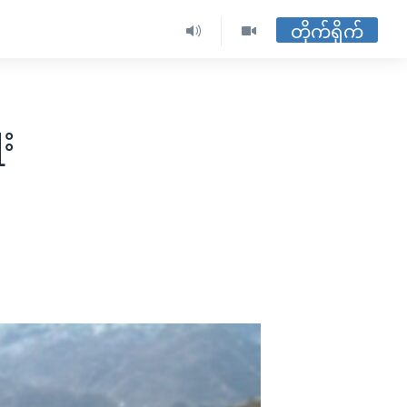
တိုက်ရိုက်
း