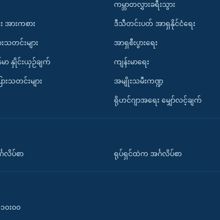
ကမ္ဘာတလွှားခရီးသွား
း အားကစား
ဒီသီတင်းပတ် အာရှနိုင်ငံရေး
ားသတင်းများ
အာရှစီးပွားရေး
်မာ နှိုင်းယှဉ်ချက်
ကျန်းမာရေး
ပြားသတင်းများ
အမျိုးသမီးကဏ္ဍ
ရိုဟင်ဂျာအရေး မျှော်လင့်ချက်
်္ဂလိပ်စာ
ရုပ်ရှင်ထဲက အင်္ဂလိပ်စာ
၀-၁၀း၀၀