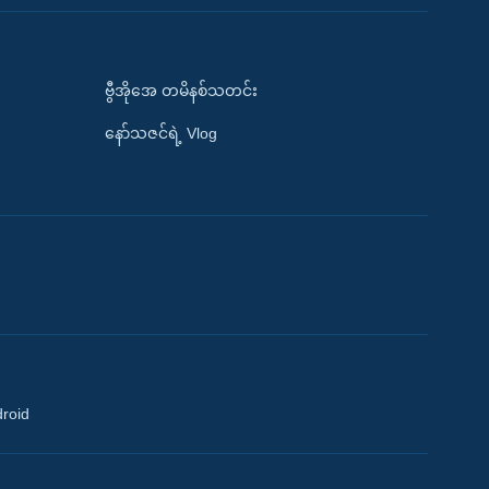
ဗွီအိုအေ တမိနစ်သတင်း
နော်သဇင်ရဲ့ Vlog
droid