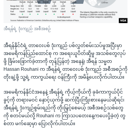
အ
သုတပဒေသာ အင်္ဂလိပ်စာ
ညွန်း
Learning English
စာမျက်နှာ
သို့
ဗွီအိုအေ လူမှုကွန်ယက်များ
အီရန်ရဲ့ ဒုံးကျည် အစီအစဉ်
ကျော်
ကြည့်
အီရန်နိုင်ငံရဲ့ တာဝေးပစ် ဒုံးကျည် ပစ်လွှတ်စမ်းသပ်မှုအပြီးမှာ
ရန်
အမေရိကန်ပြည်ထောင်စု က အရေးယူပိတ်ဆို့မှု အသစ်တွေလုပ်
ဘာသာစကားများ
ရှာဖွေ
ဖို့ ခြိမ်းခြောက်ခဲ့တာကို တုန့်ပြန်တဲ့ အနေနဲ့၊ အီရန် သမ္မတ
ရန်
Hassan Rouhani က အီရန်ရဲ့ တာဝေးပစ် ဒုံးကျည် အစီအစဉ်ကို
နေရာ
တိုးချဲ့ဖို့ သူ့ရဲ့ ကာကွယ်ရေး ဝန်ကြီးကို အမိန့်ပေးလိုက်ပါတယ်။
သို့
ကျော်
အမေရိကန်နိုင်ငံအနေနဲ့ အီရန်ရဲ့ ကိုယ့်ကိုယ်ကို ခုခံကာကွယ်ပိုင်
ရန်
ခွင့်ကို တရားမဝင် နှောင့်ယှက်ဖို့ ဆက်ပြီးကြိုးစားနေမယ်ဆိုရင်၊
အီရန်ရဲ့ ဒုံးကျဉ်စွမ်းရည်ကို တိုးမြှင့်စေမယ့် အစီအစဉ်သစ်တွေ
ကို စတင်မယ်လို့ Rouhani က ကြာသပတေးနေ့ကပေးပို့ခဲ့တဲ့ တွ
စ်တာ မက်ဆေ့မှာ ပြောလိုက်ပါတယ်။