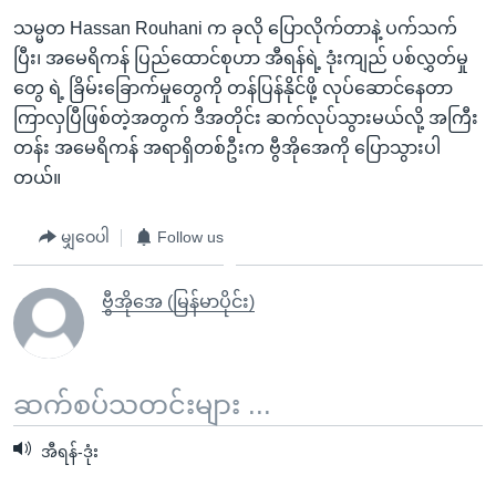
သမ္မတ Hassan Rouhani က ခုလို ပြောလိုက်တာနဲ့ ပက်သက်
ပြီး၊ အမေရိကန် ပြည်ထောင်စုဟာ အီရန်ရဲ့ ဒုံးကျည် ပစ်လွှတ်မှု
တွေ ရဲ့ ခြိမ်းခြောက်မှုတွေကို တန်ပြန်နိုင်ဖို့ လုပ်ဆောင်နေတာ
ကြာလှပြီဖြစ်တဲ့အတွက် ဒီအတိုင်း ဆက်လုပ်သွားမယ်လို့ အကြီး
တန်း အမေရိကန် အရာရှိတစ်ဦးက ဗွီအိုအေကို ပြောသွားပါ
တယ်။
မျှဝေပါ
Follow us
ဗွီအိုအေ (မြန်မာပိုင်း)
ဆက်စပ်သတင်းများ ...
အီရန်-ဒုံး