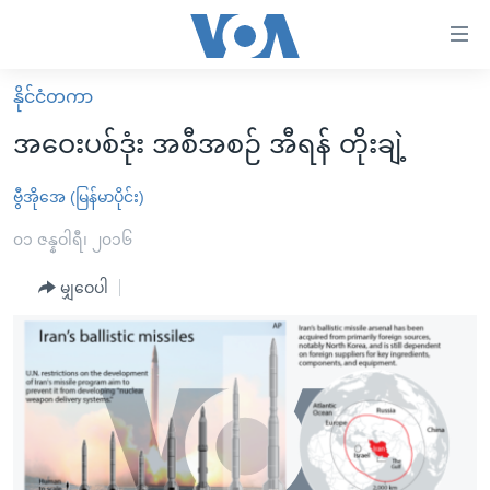
သုံး
ရ
လွယ်ကူ
နိုင်ငံတကာ
မူလစာမျက်နှာ
စေ
အဝေးပစ်ဒုံး အစီအစဉ် အီရန် တိုးချဲ့
မြန်မာ
သည့်
ကမ္ဘာ့သတင်းများ
ဗွီအိုအေ (မြန်မာပိုင်း)
Link
ဗွီဒီယို
နိုင်ငံတကာ
၀၁ ဇန္နဝါရီ၊ ၂၀၁၆
များ
သတင်းလွတ်လပ်ခွင့်
အမေရိကန်
မျှဝေပါ
ပင်မ
ရပ်ဝန်းတခု လမ်းတခု အလွန်
တရုတ်
အကြောင်းအရာ
သို့
အင်္ဂလိပ်စာလေ့လာမယ်
အစ္စရေး-ပါလက်စတိုင်း
ကျော်
အပတ်စဉ်ကဏ္ဍများ
အမေရိကန်သုံးအီဒီယံ
ကြည့်
ရေဒီယိုနှင့်ရုပ်သံ အချက်အလက်များ
မကြေးမုံရဲ့ အင်္ဂလိပ်စာ
ရေဒီယို
ရန်
ပင်မ
ရေဒီယို/တီဗွီအစီအစဉ်
ရုပ်ရှင်ထဲက အင်္ဂလိပ်စာ
တီဗွီ