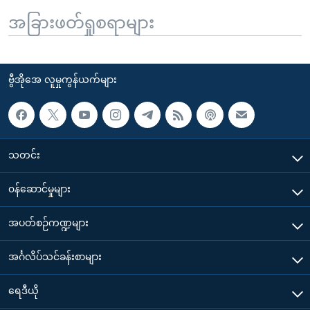
အခြားဖတ်ရှုစရာများ
ဗွီအိုအေ လူမှုကွန်ယက်များ
သတင်း
၀န်ဆောင်မှုများ
အပတ်စဉ်ကဏ္ဍများ
အင်္ဂလိပ်သင်ခန်းစာများ
ရေဒီယို