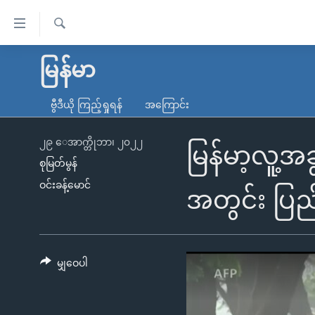
သုံး
ရ
ရှာဖွေ
လွယ်ကူ
မူလစာမျက်နှာ
မြန်မာ
ရ
စေ
မြန်မာ
လာ
ဗွီဒီယို ကြည့်ရှုရန်
အကြောင်း
သည့်
ဒ်
ကမ္ဘာ့သတင်းများ
Link
ဗွီဒီယို
နိုင်ငံတကာ
၂၉ ေအာက္တိုဘာ၊ ၂၀၂၂
မြန်မာ့လူ
များ
စုမြတ်မွန်
သတင်းလွတ်လပ်ခွင့်
အမေရိကန်
ဝင်းခန့်မောင်
ပင်မ
ရပ်ဝန်းတခု လမ်းတခု အလွန်
တရုတ်
အတွင်း ပြည
အကြောင်းအရာ
အင်္ဂလိပ်စာလေ့လာမယ်
အစ္စရေး-ပါလက်စတိုင်း
သို့
အပတ်စဉ်ကဏ္ဍများ
အမေရိကန်သုံးအီဒီယံ
ကျော်
ကြည့်
မျှဝေပါ
ရေဒီယိုနှင့်ရုပ်သံ အချက်အလက်များ
မကြေးမုံရဲ့ အင်္ဂလိပ်စာ
ရေဒီယို
ရန်
ရေဒီယို/တီဗွီအစီအစဉ်
ရုပ်ရှင်ထဲက အင်္ဂလိပ်စာ
တီဗွီ
ပင်မ