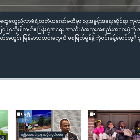
ွေထွေညီလာခံရဲ့တတိယကော်မတီမှာ လူ့အခွင့်အရေးဆိုင်ရာ ကုလအထ
ြောဆိုပါတယ်။ မြန်မာ့အရေး အာဆီယံအထူးအစည်းအဝေးပွဲကို အင်ဒိ
တ်အတွင်း မြန်မာသတင်းတွေကို မစုမြတ်မွန်နဲ့ ကိုဝင်းခန့်မောင်တု့ိ