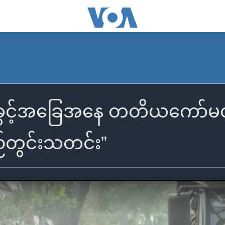
့အခွင့်အခြေအနေ တတိယကော်မ
်တွင်းသတင်း”