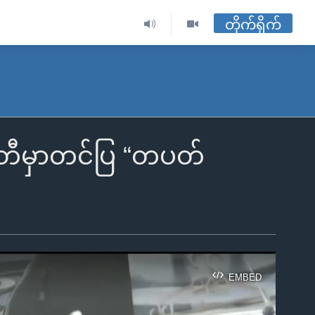
တိုက်ရိုက်
တီမှာတင်ပြ “တပတ်
EMBED