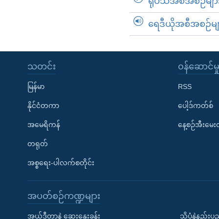
ရုပ်သံအစီအစဉ်မျာ
ရေဒီယိုအစီအစဉ်မျ
သတင်း
၀န်ဆောင်မှ
မြန်မာ
RSS
နိုင်ငံတကာ
ပေါ့ဒ်ကတ်စ်
အမေရိကန်
နေ့စဉ်အီးမေ
တရုတ်
အစ္စရေး-ပါလက်စတိုင်း
အပတ်စဉ်ကဏ္ဍများ
အယ်ဒီတာနဲ့ ဆွေးနွေးခန်း
သိပ္ပံနဲ့နည်း