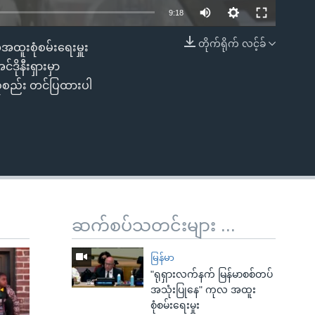
9:18
တိုက်ရိုက် လင့်ခ်
ူးစုံစမ်းရေးမှူး
EMBED
ုနီးရှားမှာ
 စုစည်း တင်ပြထားပါ
ဆက်စပ်သတင်းများ ...
မြန်မာ
"ရုရှားလက်နက် မြန်မာစစ်တပ်
အသုံးပြုနေ" ကုလ အထူး
စုံစမ်းရေးမှုး