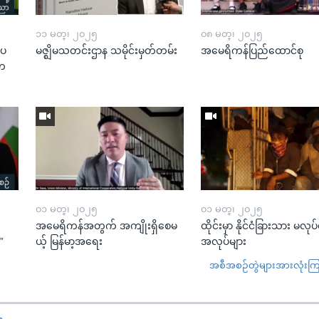
၁၁ မတ္၊ ၂၀၂၅
၀၈ မတ္၊ ၂၀၂၅
းပ
မဇ္ဈိမသတင်းဌာန သမိုင်းမှတ်တမ်း
အမေရိကန်ပြည်ထောင်စု
“တ
၀၁ မတ္၊ ၂၀၂၅
၀၁ မတ္၊ ၂၀၂၅
အမေရိကန်အတွက် အကျိုးရှိစေမ
ထိုင်းမှာ နိုင်ငံခြားသား မလုပ
”
ယ့် မြန်မာ့အရေး
အလုပ်များ
အစီအစဉ်တွဲများအားလုံးကြည့