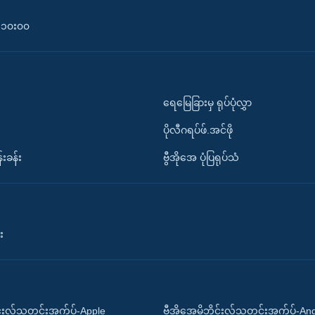
၀-၁၀း၀၀
ရေမြေခြားမှ ရုပ်ပုံလွှာ
ပိုလီဂရပ်ဖ်.အင်ဖို
်းခန်း
ဗွီအိုအေ ပုံပြရုပ်သံ
း
ိုင်းလ်သတင်းအက်ပ်-Apple
ဗွီအိုအေမိုဘိုင်းလ်သတင်းအက်ပ်-An