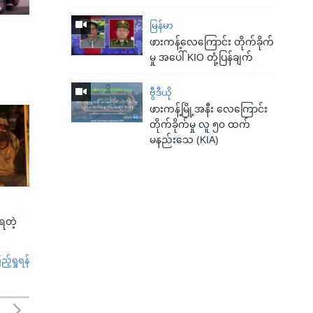
မြန်မာ
ဖားကန့်လေကြောင်း တိုက်ခိုက်
မှု အပေါ် KIO တုံ့ပြန်ချက်
ဗွီဒီယို
ဖားကန့်မြို့အနီး လေကြောင်း
တိုက်ခိုက်မှု လူ ၅၀ ထက်
မနည်းသေ (KIA)
်ရတဲ့
်ရှုရန်