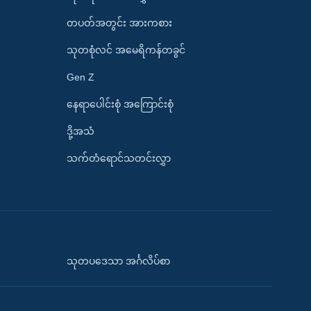
တပတ်အတွင်း အားကစား
သုတစုံလင် အမေရိကန်တခွင်
Gen Z
နေရာပေါင်းစုံ အကြောင်းစုံ
ဒို့အသံ
သက်တံရောင်သတင်းလွှာ
သုတပဒေသာ အင်္ဂလိပ်စာ