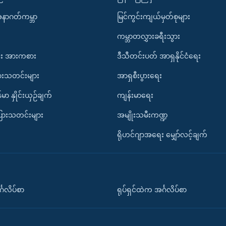
အနာဂတ်ကမ္ဘာ
မြင်ကွင်းကျယ်မှတ်စုများ
ကမ္ဘာတလွှားခရီးသွား
း အားကစား
ဒီသီတင်းပတ် အာရှနိုင်ငံရေး
ားသတင်းများ
အာရှစီးပွားရေး
်မာ နှိုင်းယှဉ်ချက်
ကျန်းမာရေး
ပြားသတင်းများ
အမျိုးသမီးကဏ္ဍ
ရိုဟင်ဂျာအရေး မျှော်လင့်ချက်
်္ဂလိပ်စာ
ရုပ်ရှင်ထဲက အင်္ဂလိပ်စာ