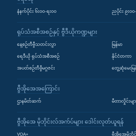
နံနက်ပိုင်း ၆း၀၀-ရး၀၀
ညပိုင်း ၉း၀
ရုပ်သံအစီအစဉ်နှင့် ဗွီဒီယိုကဏ္ဍများ
နေ့စဉ်တီဗွီသတင်းလွှာ
မြန်မာ
ရေဒီယို ရုပ်သံအစီအစဉ်
နိုင်ငံတကာ
အပတ်စဉ်တီဗွီမဂ္ဂဇင်း
တွေ့ဆုံမေးမြန
ဗွီအိုအေအကြောင်း
ဌာနမိတ်ဆက်
မီတာလှိုင်းမျာ
ဗွီအိုအေ မိုဘိုင်းလ်အက်ပ်များ ဒေါင်းလုတ်ယူရန်
Learning English
VOA+
ဗွီအိုအေမိုဘ