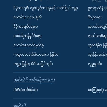
ဒီမိုကရေစီ၊ လူ့အခွင့်အရေးနှင့် ခေတ်ပြိုင်ကမ္ဘာ
ဥတုရာသီနဲ့ 
သတင်းသုံးသပ်ချက်
စီးပွားရေး
ဒီမိုကရေစီရေးရာ
တပတ်အတွင်
အမေရိကန်နိုင်ငံရေး
လယ်ယာစီးပွ
သတင်းထောက်မှတ်စု
ယူကရိန်း၊ မြန
ကမ္ဘာ့သတင်းမီဒီယာထဲက မြန်မာ
ထူးခြားဆန်း
ကမ္ဘာ့ မြန်မာ့ မီဒီယာမြင်ကွင်း
လူမှုရှုခင်း
အင်္ဂလိပ်သင်ခန်းစာများ
အီဒီယံသင်ခန်းစာ
မကြေးမုံရဲ့အင
ရေဒီယို