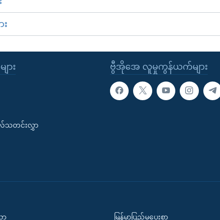
း
ား
ုများ
ဗွီအိုအေ လူမှုကွန်ယက်များ
းလ်သတင်းလွှာ
ပညာ
မြန်မာပြည်မှပေးစာ