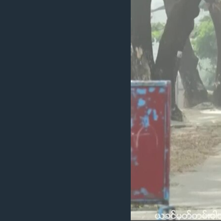
သုတပဒေသာ အင်္ဂလိပ်စာ
အ
ညွန်း
စာမျက်နှာ
သို့
ကျော်
ကြည့်
ရန်
ရှာဖွေ
ရန်
နေရာ
သို့
ကျော်
ရန်