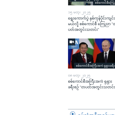
၁၅ မတ္၊ ၂၀၂၅
ရွေးကောက်ပွဲ နှစ်ကုန်ပိုင်းကျင်
မယ်လို့ စစ်ကောင်စီ ကြေညာ 
ပတ်အတွင်းသတင်း”
၀၈ မတ္၊ ၂၀၂၅
စစ်ကောင်စီအကြီးအကဲ ရုရှား
ခရီးစဉ် “တပတ်အတွင်းသတင်း