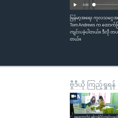
0:00
မြန်မာ့အရေး ကုလသမဂ္ဂအထ
Tom Andrews က ထောက်ပြပ
ကျင်းပခဲ့ပါတယ်။ ဒီလို တပ
တယ်။
ဗွီဒီယို ကြည့်ရှုရန်