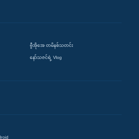
ဗွီအိုအေ တမိနစ်သတင်း
နော်သဇင်ရဲ့ Vlog
droid