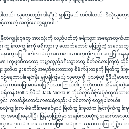
ပါတယ်။ လူတွေလည်း ဒါမျိုးပဲ ရှာကြမယ် ထင်ပါတယ်။ ဒီလိုလူတွေ
့်ထားတဲ့ အတိုင်းတွေ့ရမှာပါ။”
ဲမှာ မြိတ်ကျွန်းစုတွေ အားလုံးကို လည်ပတ်တဲ့ ခရီးသွား အရေအတွက်ဟ
း ကျွန်းတကျွန်းကို ခရီးသွား ၃ ယောက်တောင် မပြည့်တဲ့ အရေအတွက
ေတွေ ပြောင်းလဲလာမယ့် အလားအလာတွေကိုလည်း တွေ့မြင်နေရပါပြ
ell ကုမ္ပဏီကတော့ ကမ္ဘာလှည့်ခရီးသွားတွေ စိတ်ဝင်စားကြတဲ့ ထိုင်းနိ
ီး ဒုတိယ ဖူးခက်လို့ အမည်ပေးထားတဲ့ စီမံကိန်းတခုကို မြိတ်ကျွန်းစု
ဉ်နေတာပါ။ ရင်းနှီးမြှုပ်နှံကြမယ့် သူတွေကို ပြသခဲ့တဲ့ ဗွီဒီယိုမှာတေ
့် ကမ်းခြေအပမ်းဖြေရိပ်သာ၊ ကြယ်ငါးပွင့် ဟိုတယ်၊ အိမ်ခန်းတ
ိကန် Golf ချန်ပီယံ Jack Nicklaus ကိုယ်တိုင် ဒီဇိုင်းပုံစံထုတ်ထာ
ွင်း၊ ကာဆီနိုလောင်းကစားရုံလည်း ပါဝင်တာကို တွေ့ရပါတယ်။
လုံကျွန်းက စီမံကိန်းမစခင်မှာပဲ မြိတ်ကျွန်းစုထဲက ခြင်ကိုက်ကျွန်းမ
ွေ အစပျိုးနေပါပြီ။ မြန်မာပြည်မှာ အချမ်းသာဆုံးနဲ့ အဆက်အသွယ
စီးပွားရေးသမား တယောက်အဖြစ် အများက ယူဆထားကြတဲ့ ဦးတေဇက