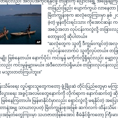
ဟုတ်ရင်လည်း အလုပ်အကိုင်ရနိုင်ဖို့ တခြားကို ပြောင်းရွှေ့ အခြေခ
တဖြည်းဖြည်း ပျောက်ကွယ် လာနေတာ 
မြိတ်ကျွန်းစုက ဆလုံတွေကြားမှာ နှစ
ခဲ့တဲ့ မွန်တိုင်းရင်းသား ကိုအောင်ဆန်း 
အစဉ်အလာ လုပ်ငန်းကလွဲလို့ တခြားလ
တော့ဖူးလို့ ဆိုပါတယ်။
“ဆလုံတွေက သူတို့ ဒီကျွမ်းကျင်တဲ့အလုပ
လုပ်ငန်းလောက်ပဲ သူတို့လုပ်တယ်။ တခြ
ိုး ဖြစ်နေတယ်။ နောက်ပိုင်း ကင်းမွန် မကိုက်လို့ရှိရင်လည်း မျှော့လ
ုရင်လည်း ကင်းမွန်မျှားမယ်။ အဲဒီလောက်ပဲရှိမယ်။ တခြားလုပ်ငန်းလည
း မသွားတတ်ကြပါဘူး။”
်းသိမ်းရေး လှုပ်ရှားသူတွေကတော့ ဖွံ့ဖြိုးဆဲ တိုင်းပြည်တွေမှာ မကြာ
စီးပွားရေး အခွင့်အလမ်းတွေနောက်ကို လိုက်ရာက နောက်ဆက်တွဲ ဆိုး
 ဖြစ်နေကြတာပါ။ မြန်မာနိုင်ငံမှာလည်း ရှောင်လွဲလို့ မရနိုင်တဲ့ အပ
နဲ့အမျှ သာယာလှပတဲ့ မြိတ်ကျွန်းစုအဖြစ် ဆက်လက် ထိန်းသိမ်း သွားနိ
ုးအမြတ်တွေကြားမှာ သဟဇာတဖြစ်အောင် စီမံနိုင်ဖို့ကတော့ ကြီးမားတဲ