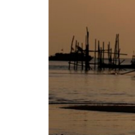
သုတပဒေသာ အင်္ဂလိပ်စာ
အ
ညွန်း
စာမျက်နှာ
သို့
ကျော်
ကြည့်
ရန်
ရှာဖွေ
ရန်
နေရာ
သို့
ကျော်
ရန်