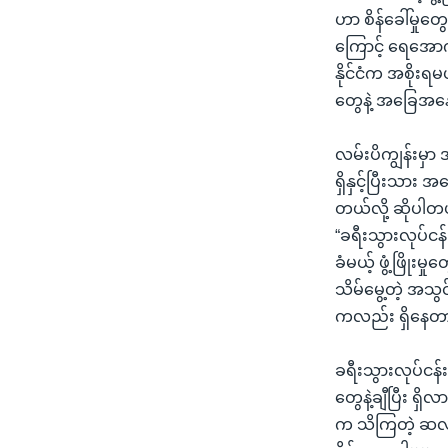
ဟာ စိန်ခေါ်မှုတွ
ကြောင့် ရေအော
နိုင်ငံက အစိုးရ
တွေနဲ့ အခြေအနေတွ
လမ်းပိကျွန်းမှာ
ရှိနှင့်ပြီးသား 
တယ်လို့ ဆိုပါတ
“ခရီးသွားလုပ်ငန
ခံမယ့် ဖွံ့ဖြိုးမ
သိမ်မွေ့တဲ့ အသွ
ကလည်း ရှိနေတာ
ခရီးသွားလုပ်ငန
တွေနဲ့ချီပြီး ရ
က သိကြတဲ့ ဆလုံ