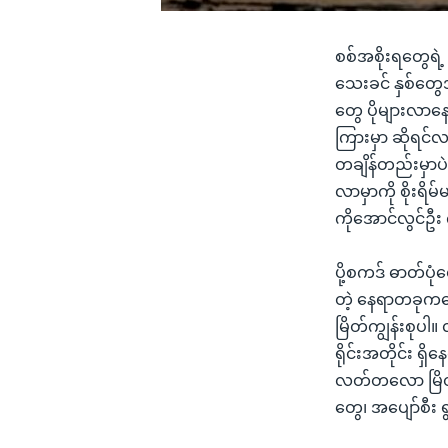
စစ်အစိုးရတွေရဲ့ 
သေးခင် နှစ်တွ
တွေ ပိုများလာ
ကြားမှာ ဆိုရင်လ
တချိန်တည်းမှာပဲ
လာမှာကို စိုးရိ
ကိုအောင်လွင်
ပို့စကဒ် ဓာတ်ပု
တဲ့ နေရာတခုကတော
မြိတ်ကျွန်းစုပ
ရိုင်းအတိုင်း 
လတ်တလော မြိတ်
တွေ၊ အပျော်စီး