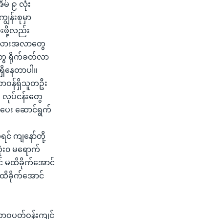
မ် ၉ လုံး
ွန်းစုမှာ
းဖို့လည်း
် အလားအလာတွေ
တွေ ရိုက်ခတ်လာ
ှိနေတာပါ။
ဲ့ တာဝန်ရှိသူတဦး
း လုပ်ငန်းတွေ
ားပေး ဆောင်ရွက်
င် ကျနော်တို့
ေ လုံး၀ မရောက်
ျင် မထိခိုက်အောင်
 မထိခိုက်အောင်
သဘာဝပတ်ဝန်းကျင်