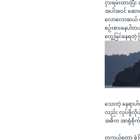
ငှားရမ်းထားပြီး
အပါအဝင် ဆောက်လ
လောလောဆယ် လုပ်င
စဉ်းစားနေပါတယ
တွေ့မြင်နေရတဲ့ 
သေးတဲ့ နေရာပါ။ တ
လည်း လုပ်ဖို့လို
အဓိက အာရုံစို
တကယ်တော့ ဖွံ့ဖ