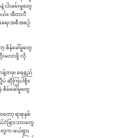
ဲ့ ငါးဖမ်းမှုတွေ
ါတယ်။ အီတလီ
ြိုးရေးအစီအစဉ်
 စိန်ခေါ်မှုတွေ
းမလာဖို့ လို
တန့်တခု၊ ရေရှည်
ပဲ ဆိုကြပါစို့။
ိမ်ခေါ်မှုတွေ
တော့ ရာစုနှစ်
ိုင်ငံခြားသားတွေ
တွေက ဖယ်ရှား