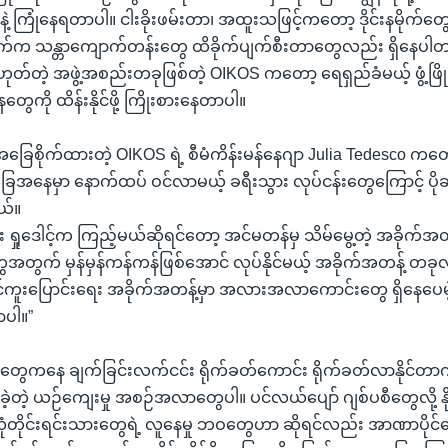
ေနဲ့ ကြုံနေရတာပါ။ ငါးခိုးဖမ်းတာ၊ အထူးသဖြင့်ကတော့ ဒိုင်းနမိုက်တွေန
က်က သန္တာကျောက်တန်းတွေ ထိခိုက်ပျက်စီးတာတွေလည်း ရှိနေပ
မဟုတ်တဲ့ အဖွဲ့အစည်းတခုဖြစ်တဲ့ OIKOS ကတော့ ရေရှည်ခံမယ့် ဖွံ့ဖ
ေကို ထိန်းနိုင်ဖို့ ကြိုးစားနေတာပါ။
 အခြေစိုက်ထားတဲ့ OIKOS ရဲ့ စီမံကိန်းမန်နေဂျာ Julia Tedesco ကတော့
အခြေအနေမှာ နောက်ထပ် ဝင်လာမယ့် ခရီးသွား လုပ်ငန်းတွေကြောင့် ပိုဆို
ယ်။
်း ရှုဒေါင့်က ကြည့်မယ်ဆိုရင်တော့ အင်မတန်မှ သိမ်မွေ့တဲ့ အခိုက်အ
ှုတွေအတွက် မှန်မှန်ကန်ကန်ဖြစ်အောင် လုပ်နိုင်မယ့် အခိုက်အတန့် တခုလို့
င်ကူးပြောင်းရေး အခိုက်အတန့်မှာ အလားအလာကောင်းတွေ ရှိနေပေမဲ့ စ
ပါ။”
်းတွေကနေ ချက်ခြင်းလက်ငင်း ရိုက်ခတ်ကောင်း ရိုက်ခတ်လာနိုင်တာက
ှိလာခဲ့တဲ့ ယဉ်ကျေးမှု အစဉ်အလာတွေပါ။ ပင်လယ်ပျော် ဂျစ်ပစီတွေလို့ န
တိုင်းရင်းသားတွေရဲ့ လူနေမှု ဘဝတွေဟာ ဆိုရင်လည်း အာဏာပိုင်