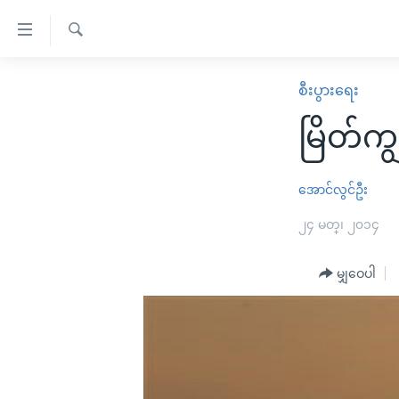
သုံး
ရ
ရှာဖွေ
လွယ်ကူ
မူလစာမျက်နှာ
စီးပွားရေး
ရ
စေ
မြန်မာ
လာ
မြိတ်ကျွ
သည့်
ဒ်
ကမ္ဘာ့သတင်းများ
Link
ဗွီဒီယို
နိုင်ငံတကာ
အောင်လွင်ဦး
များ
သတင်းလွတ်လပ်ခွင့်
အမေရိကန်
၂၄ မတ္၊ ၂၀၁၄
ပင်မ
ရပ်ဝန်းတခု လမ်းတခု အလွန်
တရုတ်
အကြောင်းအရာ
အင်္ဂလိပ်စာလေ့လာမယ်
မျှဝေပါ
အစ္စရေး-ပါလက်စတိုင်း
သို့
အပတ်စဉ်ကဏ္ဍများ
အမေရိကန်သုံးအီဒီယံ
ကျော်
ကြည့်
ရေဒီယိုနှင့်ရုပ်သံ အချက်အလက်များ
မကြေးမုံရဲ့ အင်္ဂလိပ်စာ
ရေဒီယို
ရန်
ရေဒီယို/တီဗွီအစီအစဉ်
ရုပ်ရှင်ထဲက အင်္ဂလိပ်စာ
တီဗွီ
ပင်မ