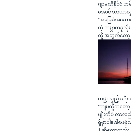
ဂျာမဏီနိုင်ငံ ဟ
အောင် သာယာလှပ
“အခြေခံအဆောက်အအ
တဲ့ ကမ္ဘာတခုလို
တို့ အတွက်တော့
ကမ္ဘာလှည့် ခရ
“ကျမတို့ကတော့ 
မျိုးကိုပဲ လာ
ရှိမှာပါ။ ဒါပေ
နဲ့ ဆိုတော့လည်