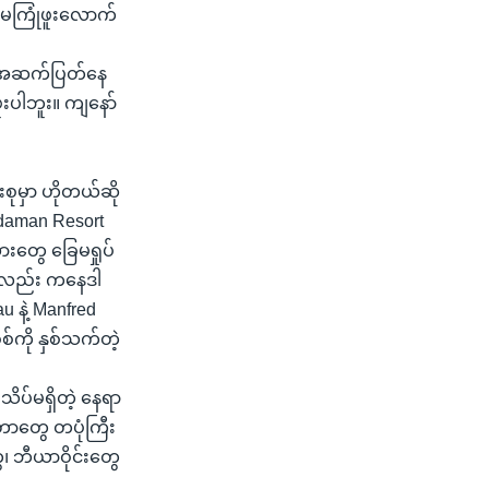
့ မကြုံဖူးလောက်
လို အဆက်ပြတ်နေ
ူးပါဘူး။ ကျနော်
းစုမှာ ဟိုတယ်ဆို
ndaman Resort
ားတွေ ခြေမရှုပ်
်လည်း ကနေဒါ
u နဲ့ Manfred
်ကို နှစ်သက်တဲ့
ပ်မရှိတဲ့ နေရာ
တာတွေ တပုံကြီး
၊ ဘီယာဝိုင်းတွေ