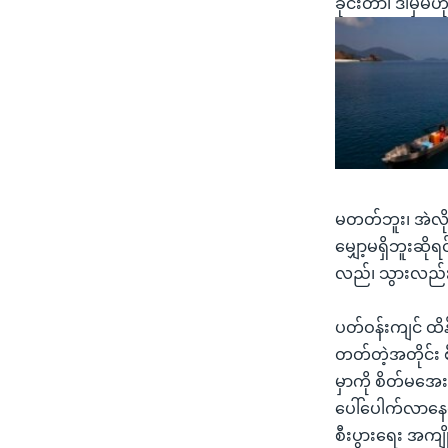
ခိုင်းတာ၊ ဒါမှမ
မတတ်ဘူး၊ အဲလိုမျ
မျှော့မရှိဘူးဆိ
လည်၊ သွားလည်
ပတ်ဝန်းကျင် ထိန
တတ်တဲ့အတိုင်း 
မှာကို စိတ်မအေး
ပေါ်ပေါက်လာနေတာ
စီးပွားရေး အကျိ