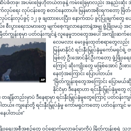
 ဆိပ်ခံတခု၊ အပမ်းဖြေဟိုတယ်တခုနဲ့ ကမ်းခြေမှာလည်း အနည်းဆုံး အိ
ုပ်ရေး လုပ်ငန်းတွေ စတင်နေတာပါ။ မြန်မာအစိုးရကတော့ မြိတ်ကျ
န်းလုပ်ခွင့် ၁၂ ခု ချထားပေးပြီး၊ နောက်ထပ် ခွင့်ပြုချက်တွေ ပေ
်။ စီးပွားရေးသမားတွေ မျက်စေ့ကျလာနေတာနဲ့အမျှ ဖွံ့ဖြိုးမယ့
မြိတ်ကျွန်းစုမှာ ပတ်ဝန်းကျင်နဲ့ လူနေမှုဘဝတွေအပေါ် အကျိုးဆက်
လေမလား မေးခွန်းထုတ်စရာတွေလည်း ရ
မြန်မာနိုင်ငံ ရင်းနှီးမြှုပ်နှံမှုကော်မရှင်ရ
ဖြစ်တဲ့ ဦးအောင်နိုင်ဦးကတော့ ဖွံ့ဖြိုးရေ
ကြောင့် ဆိုးကျိုးတွေ မဖြစ်အောင် ဦးစ
နေတဲ့အကြောင်း ပြောပါတယ်။
“မြိတ်ကျွန်းစုတွေအကြောင်း ပြောမယ်ဆိုရ
နိုင်ငံမှာ ဒီနေရာဟာ ရင်းနှီးမြှုပ်နှံမှုတွ
ချိန်တည်းမှာပဲ ဒီနေရာမှာ ရင်းနှီးမြှုပ်နှံမှုတွေကြောင့် ပတ်ဝန်းက
ပါတယ်။ ကျနော်တို့ ရင်းနှီးမြှုပ်နှံမှု ကော်မရှင်ကတော့ ပတ်ဝန်းကျင်
က်နေပါတယ်။”
ြိုးရေးအစီအစဉ်တွေ ဝင်ရောက်မလာခင်မှာကိုပဲ မြိတ်ကျွန်းစုရဲ့ 