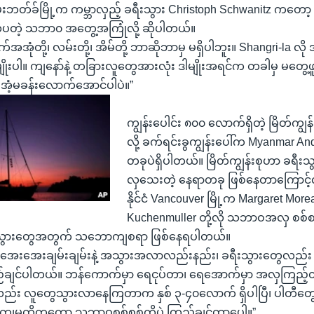
မ်းဘတ်ခ်မြို့က ကမ္ဘာလှည့် ခရီးသွား Christoph Schwanitz ကတော
တဲ့ သဘာ၀ အတွေ့အကြုံလို့ ဆိုပါတယ်။
ုံတို့၊ လမ်းတို့၊ အိမ်တို့ ဘာဆိုဘာမှ မရှိပါဘူး။ Shangri-la 
မျိုးပါ။ ကျနော်နဲ့ တခြားလူတွေအားလုံး ဒါမျိုးအရင်က တခါမှ မတွေ့ဖ
 အံ့မခန်းလောက်အောင်ပါပဲ။”
ကျွန်းပေါင်း ၈၀၀ လောက်ရှိတဲ့ မြိတ်ကျွန်
လို့ ခက်ရင်းခွကျွန်းပေါ်က Myanmar A
တခုပဲရှိပါတယ်။ မြိတ်ကျွန်းစုဟာ ခရီးသွ
လှသေးတဲ့ နေရာတခု ဖြစ်နေတာကြောင့
နိုင်ငံ Vancouver မြို့က Margaret Morea
Kuchenmuller တို့လို သဘာဝအလှ စစ်စစ
ီးသွားတွေအတွက် သဘောကျစရာ ဖြစ်နေရပါတယ်။
အေးအေးချမ်းချမ်းနဲ့ အသွားအလာလည်းနည်း၊ ခရီးသွားတွေလည်း သိ
လည်ချင်ပါတယ်။ ဘန်ကောက်မှာ ရေငုပ်တာ၊ ရေအောက်မှာ အလှကြည့်
မဲ့လည်း လူတွေသွားလာနေကြတာက နှစ် ၃-၄၀လောက် ရှိပါပြီ၊ ပါတီတွေ
း ကျမတို့ကတော့ သဘာဝစစ်စစ်ကိုပဲ ကြည့်ချင်တာပေါ့။”