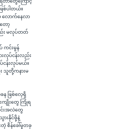
ျကြရတာတွေကြောင့်
ဖြစ်ပါတယ်။
် ၂၀ လောက်နေလာ
ကတော့
ည်း မလုပ်တတ်
် ကင်းမွန်
ားလုပ်ငန်းလည်း
ုပ်ငန်းလုပ်မယ်။
်း သူတို့ကနားမ
ခန ဖြစ်လေ့ရှိ
ကျိုးတွေ ကြုံရ
ြောင်းအလဲတွေ
ုင်ဖို့နဲ့
့ စိန်ခေါ်မှုတခု