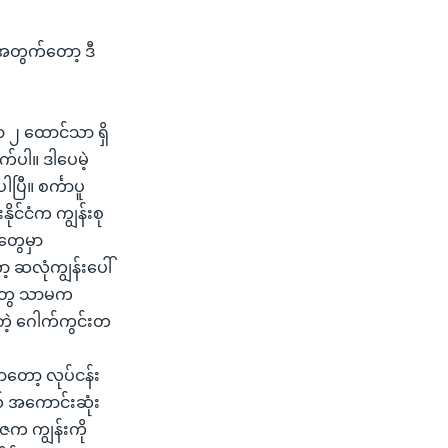
အတွက်တော့ ဒီ
ာ ၂ ထောင်သာ ရှိ
်ပါ။ ဒါပေမဲ့
ီ။ စင်္ကာပူ
ုင်ငံက ကျွန်းစု
တွေမှာ
ာ့ ဆလုံကျွန်းပေါ်
ွဲတွေ သာမက
းတဲ့ ဂေါက်ကွင်းတ
ှာတော့ လုပ်ငန်း
် အကောင်းဆုံး
 ကျွန်းကို