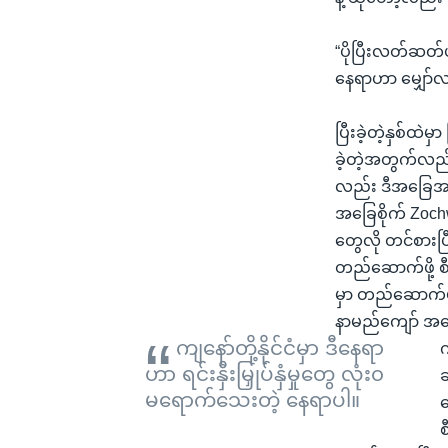
“ပိုပြီးလတ်ဆတ်
နေရာဟာ မျှော်လင
ပြီးခဲ့တဲ့နှစ်ထ
ခဲ့တဲ့အတွက်လည်
လည်း ဒီအခြေအန
အခြေစိုက် Zochw
တွေလို တင်စားပြ
တည်ဆောက်ဖို့ စီစ
မှာ တည်ဆောက်မယ
နာမည်ကျော် အမေရ
ကျနော်တို့နိုင်ငံမှာ ဒီနေရာ
က
ဟာ ရင်းနှီးမြှုပ်နှံမှုတွေ လုံး၀
ဆ
မရောက်သေးတဲ့ နေရာပါ။
တ