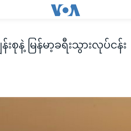
န်းစုနဲ့ မြန်မာ့ခရီးသွားလုပ်ငန်း