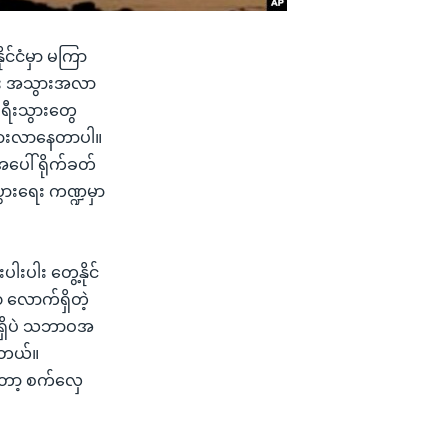
ိုင်ငံမှာ မကြာ
ည်း အသွားအလာ
ရီးသွားတွေ
်းစားလာနေတာပါ။
အပေါ် ရိုက်ခတ်
ပွားရေး ကဏ္ဍမှာ
းပါး တွေ့နိုင်
၀ လောက်ရှိတဲ့
မရှိပဲ သဘာဝအ
ပါတယ်။
တော့ စက်လှေ