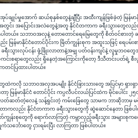
အုပ်ချုပ်မှုအောက် ဆယ်စုနှစ်တွေနဲ့ချီပြီး အထီးကျန်ဖြစ်ခဲ့တဲ့ မြန်မာန
ေအတွင်း အပြောင်းအလဲတွေနဲ့အတူ နိုင်ငံတကာက ခရီးသွားတွေလ
နေပါတယ်။ သဘာဝအလှနဲ့ တောတောင်ရေမြေတွေကို စိတ်ဝင်စားတဲ့ ခ
ည်း မြန်မာနိုင်ငံတောင်ပိုင်းက မြိတ်ကျွန်းစုက အထူးသဖြင့် ရေပမ
 ခရီးသွားလုပ်ငန်း ဖွံ့ဖြိုးလာတာနဲ့အမျှ ပတ်ဝန်းကျင်နဲ့ လူမှုဘဝတွေ
မ်မကင်းစရာတွေလည်း ရှိနေတဲ့အကြောင်းကိုတော့ ဒီသီတင်းပတ်ရဲ့ စီး
ဦး ကတင်ပြထားပါတယ်။
ံတွေထဲကလို သဘာဝအလှအပမျိုး နိုင်ငံခြားသားတွေ အပြင်မှာ ရှားရှားပါ
့ မြန်မာနိုင်ငံ တောင်ပိုင်း ကပ္ပလီပင်လယ်ပြင်ထဲက မိုင်ပေါင်း ၂၅
ါ။ လတ်ဆတ်တဲ့လေနဲ့ သန့်ရှင်းတဲ့ ကမ်းခြေတွေ သာမက ဘာဆိုဘာမှ 
ရှိနေတာကလည်း နိုင်ငံတကာက ခရီးသွားတွေကို ဆွဲဆောင်နေတာ ဖြစ်
ကျွန်းစုတွေကို ရောက်လာကြတဲ့ ကမ္ဘာလှည့်ခရီးသွား အများစုက
 ရွက်သင်္ဘောတွေ ငှားရမ်းပြီး လာကြတာ ဖြစ်ပါတယ်။