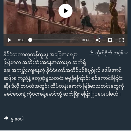
အ
သုတပဒေသာ အင်္ဂလိပ်စာ
ညွန်း
Learning English
No media source currently available
စာမျက်နှာ
သို့
ဗွီအိုအေ လူမှုကွန်ယက်များ
ကျော်
0:00
10:47
ကြည့်
ရန်
တိုက်ရိုက် လင့်ခ်
ဘာသာစကားများ
နိုင်ငံတကာလူကုန်ကူးမှု အခြေအနေမှာ
ရှာဖွေ
မြန်မာက အဆိုးဆုံးအနေအထားမှာ ဆက်ရှိ
ရန်
နေ၊ အကျဉ်းကျနေတဲ့ နိုင်ငံတော်အတိုင်ပင်ခံပုဂ္ဂိုလ် ဒေါ်အောင်
နေရာ
ဆန်းစုကြည်နဲ့ တွေ့ဆုံမှုသတင်း မမှန်ကြောင်း စစ်ကောင်စီငြင်း
သို့
ဆို၊ ဒီလို တပတ်အတွင်း ထိပ်တန်းရောက် မြန်မာသတင်းတွေကို
ကျော်
မခင်လေးနဲ့ ကိုဝင်းခန့်မောင်တို့ ဆက်ပြီး ပြောြပပေးပါမယ်။
ရန်
မျှဝေပါ