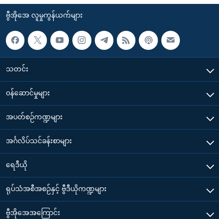
ဗွီအိုအေ လူမှုကွန်ယက်များ
သတင်း
၀န်ဆောင်မှုများ
အပတ်စဉ်ကဏ္ဍများ
အင်္ဂလိပ်သင်ခန်းစာများ
ရေဒီယို
ရုပ်သံအစီအစဉ်နှင့် ဗွီဒီယိုကဏ္ဍများ
ဗွီအိုအေအကြောင်း