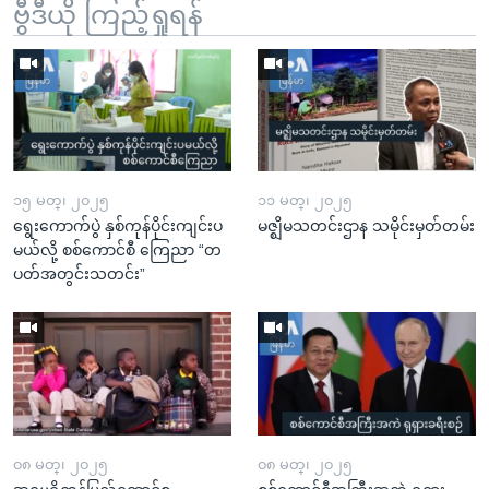
ဗွီဒီယို ကြည့်ရှုရန်
၁၅ မတ္၊ ၂၀၂၅
၁၁ မတ္၊ ၂၀၂၅
ရွေးကောက်ပွဲ နှစ်ကုန်ပိုင်းကျင်းပ
မဇ္ဈိမသတင်းဌာန သမိုင်းမှတ်တမ်း
မယ်လို့ စစ်ကောင်စီ ကြေညာ “တ
ပတ်အတွင်းသတင်း”
၀၈ မတ္၊ ၂၀၂၅
၀၈ မတ္၊ ၂၀၂၅