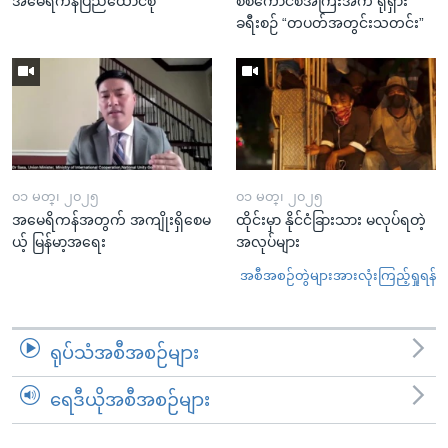
အမေရိကန်ပြည်ထောင်စု
စစ်ကောင်စီအကြီးအကဲ ရုရှား
ခရီးစဉ် “တပတ်အတွင်းသတင်း”
၀၁ မတ္၊ ၂၀၂၅
၀၁ မတ္၊ ၂၀၂၅
အမေရိကန်အတွက် အကျိုးရှိစေမ
ထိုင်းမှာ နိုင်ငံခြားသား မလုပ်ရတဲ့
ယ့် မြန်မာ့အရေး
အလုပ်များ
အစီအစဉ်တွဲများအားလုံးကြည့်ရှုရန်
ရုပ်သံအစီအစဉ်များ
ရေဒီယိုအစီအစဉ်များ