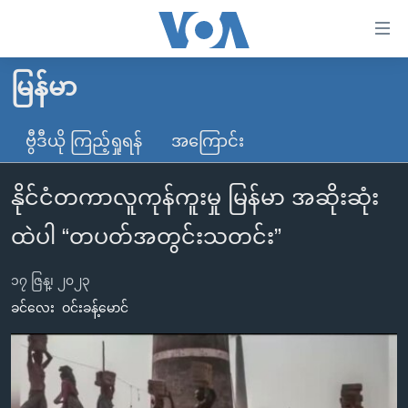
သုံး
ရ
လွယ်ကူ
မြန်မာ
မူလစာမျက်နှာ
စေ
မြန်မာ
ဗွီဒီယို ကြည့်ရှုရန်
အကြောင်း
သည့်
ကမ္ဘာ့သတင်းများ
Link
နိုင်ငံတကာလူကုန်ကူးမှု မြန်မာ အဆိုးဆုံး
ဗွီဒီယို
နိုင်ငံတကာ
များ
သတင်းလွတ်လပ်ခွင့်
အမေရိကန်
ထဲပါ “တပတ်အတွင်းသတင်း”
ပင်မ
ရပ်ဝန်းတခု လမ်းတခု အလွန်
တရုတ်
အကြောင်းအရာ
၁၇ ဇြန္၊ ၂၀၂၃
သို့
အင်္ဂလိပ်စာလေ့လာမယ်
အစ္စရေး-ပါလက်စတိုင်း
ခင်လေး
ဝင်းခန့်မောင်
ကျော်
အပတ်စဉ်ကဏ္ဍများ
အမေရိကန်သုံးအီဒီယံ
ကြည့်
ရေဒီယိုနှင့်ရုပ်သံ အချက်အလက်များ
မကြေးမုံရဲ့ အင်္ဂလိပ်စာ
ရေဒီယို
ရန်
ပင်မ
ရေဒီယို/တီဗွီအစီအစဉ်
ရုပ်ရှင်ထဲက အင်္ဂလိပ်စာ
တီဗွီ