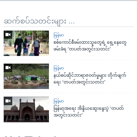
ဆက်စပ်သတင်းများ ...
မြန်မာ
စစ်ကောင်စီဖမ်းထားသူတွေရဲ့ ရှေ့နေတွေ
ဖမ်းခံရ “တပတ်အတွင်းသတင်း”
မြန်မာ
နယ်စပ်ဆိုင်ဘာရာဇဝတ်မှုများ တိုက်ဖျက်
ရေး “တပတ်အတွင်းသတင်း”
မြန်မာ
မြန်မာ့အရေး အိန္ဒိယဆွေးနွေးပွဲ “တပတ်
အတွင်းသတင်း”