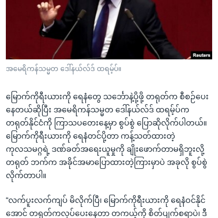
အ
သုတပဒေသာ အင်္ဂလိပ်စာ
ညွန်း
Learning English
စာမျက်နှာ
သို့
ဗွီအိုအေ လူမှုကွန်ယက်များ
ကျော်
ကြည့်
အမေရိကန်သမ္မတ ဒေါ်နယ်လ်ဒ် ထရမ့်ပ်။
ရန်
ဘာသာစကားများ
ရှာဖွေ
မြောက်ကိုရီးယားကို ရေနံတွေ သင်္ဘောနဲ့ပို့ဖို့ တရုတ်က စီစဉ်ပေး
ရန်
နေတယ်ဆိုပြီး အမေရိကန်သမ္မတ ဒေါ်နယ်လ်ဒ် ထရမ့်ပ်က
နေရာ
တရုတ်နိုင်ငံကို ကြာသပတေးနေ့မှာ စွပ်စွဲ ပြောဆိုလိုက်ပါတယ်။
သို့
မြောက်ကိုရီးယားကို ရေနံတင်ပို့တာ ကန့်သတ်ထားတဲ့
ကျော်
ကုလသမဂ္ဂရဲ့ ဒဏ်ခတ်အရေးယူမှုကို ချိုးဖောက်တာမရှိဘူးလို့
ရန်
တရုတ် ဘက်က အခိုင်အမာပြောထားတဲ့ကြားမှာပဲ အခုလို စွပ်စွဲ
လိုက်တာပါ။
“လက်ပူးလက်ကျပ် မိလိုက်ပြီ၊ မြောက်ကိုရီးယားကို ရေနံဝင်နိုင်
အောင် တရုတ်ကလုပ်ပေးနေတာ တကယ့်ကို စိတ်ပျက်စရာပဲ၊ ဒီ