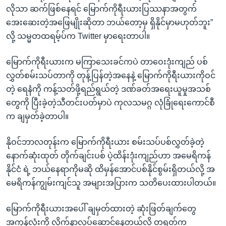
လိုသာ ဆက်ဖြစ်နေရင် မြောက်ကိုရီးယားပြဿနာအတွက်
အေးဆေးတဲ့အဖြေမျိုးဆိုတာ ဘယ်တော့မှ ရှိနိုင်မှာမဟုတ်ဘူး”
လို့ သမ္မတထရမ့်ပ်က Twitter မှာရေးတာပါ။
မြောက်ကိုရီးယားက မကြာသေးခင်ကပဲ တာဝေးဒုံးကျည် ပစ်
လွှတ်စမ်းသပ်တာကို တုန့်ပြန်တဲ့အနေနဲ့ မြောက်ကိုရီးယားကိုဝင်
တဲ့ ရေနံကို ကန့်သတ်ဖို့ရည်ရွယ်တဲ့ ဒဏ်ခတ်အရေးယူမှုအသစ်
တွေကို ပြီးခဲ့တဲ့သီတင်းပတ်မှာပဲ ကုလသမဂ္ဂ လုံခြုံရေးကောင်စီ
က ချမှတ်ခဲ့တာပါ။
နိုဝင်ဘာလတုန်းက မြောက်ကိုရီးယား စမ်းသပ်ပစ်လွှတ်ခဲ့တဲ့
နောက်ဆုံးထုတ် တိုက်ချင်းပစ် ပဲ့ထိန်းဒုံးကျည်ဟာ အမေရိကန်
နိုင်ငံ ရဲ့ ဘယ်နေရာကိုမဆို ထိမှန်အောင်ပစ်နိုင်စွမ်းရှိတယ်လို့ အ
မေရိကန်ကျွမ်းကျင်သူ အများအပြားက သတိပေးထားပါတယ်။
မြောက်ကိုရီးယားအပေါ် ချမှတ်ထားတဲ့ ဆုံးဖြတ်ချက်တွေ
အကုန်လုံးကို လိုက်နာလုပ်ဆောင်နေတယ်လို့ တရုတ်က