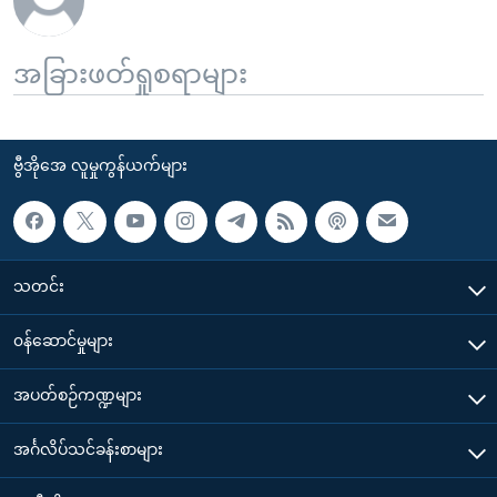
အခြားဖတ်ရှုစရာများ
ဗွီအိုအေ လူမှုကွန်ယက်များ
သတင်း
၀န်ဆောင်မှုများ
အပတ်စဉ်ကဏ္ဍများ
အင်္ဂလိပ်သင်ခန်းစာများ