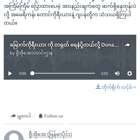
အကြိမ်ကြိမ် ပြောထားပေမဲ့ အားနည်းချက်တွေ ဆက်ရှိနေတုန်းပဲ
လို့ အမေရိကန်၊ တောင်ကိုရီးယားနဲ့ ဂျပန်တို့က သံသယရှိကြပါ
တယ်။
မြောက်ကိုရီးယား ကို တရုတ် ရေနံပို့တယ်လို့ Donald Trump စွပ်စွဲ
by
ဗွီအိုအေသတင်းဌာန
No media source currently available
0:00
0:53
တိုက်ရိုက် လင့်ခ်
မျှဝေပါ
Follow us
ဗွီအိုအေ (မြန်မာပိုင်း)