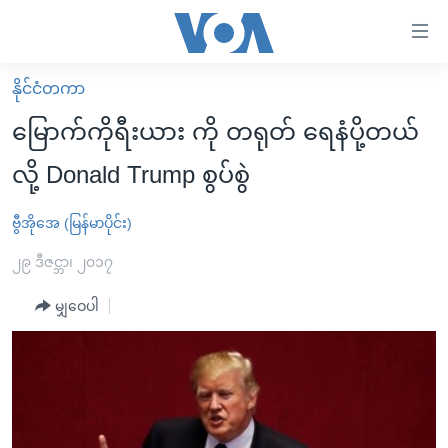
သုံး
ရ
လွယ်ကူ
နိုင်ငံတကာ
မူလစာမျက်နှာ
စေ
မြောက်ကိုရီးယား ကို တရုတ် ရေနံပို့တယ်
မြန်မာ
သည့်
လို့ Donald Trump စွပ်စွဲ
ကမ္ဘာ့သတင်းများ
Link
ဗွီဒီယို
နိုင်ငံတကာ
ဗွီအိုအေ (မြန်မာပိုင်း)
များ
သတင်းလွတ်လပ်ခွင့်
အမေရိကန်
၂၉ ဒီဇင္ဘာ၊ ၂၀၁၇
ပင်မ
ရပ်ဝန်းတခု လမ်းတခု အလွန်
တရုတ်
အကြောင်းအရာ
မျှဝေပါ
သို့
အင်္ဂလိပ်စာလေ့လာမယ်
အစ္စရေး-ပါလက်စတိုင်း
ကျော်
အပတ်စဉ်ကဏ္ဍများ
အမေရိကန်သုံးအီဒီယံ
ကြည့်
ရေဒီယိုနှင့်ရုပ်သံ အချက်အလက်များ
မကြေးမုံရဲ့ အင်္ဂလိပ်စာ
ရေဒီယို
ရန်
ပင်မ
ရေဒီယို/တီဗွီအစီအစဉ်
ရုပ်ရှင်ထဲက အင်္ဂလိပ်စာ
တီဗွီ