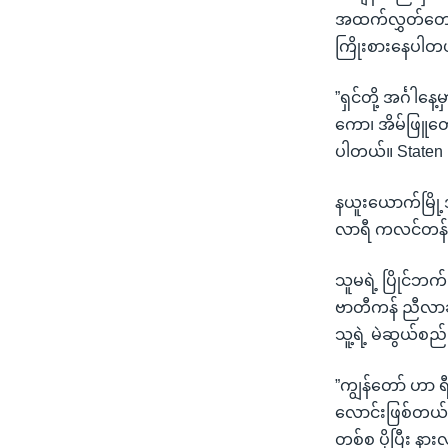
အထက်လွှတ်တော်
ကြိုးစားနေပါတ
”ရှင်တို့ အင်္ဂါ
ကော၊ အိမ်ဖြူတော
ပါတယ်။ Staten I
နယူးယောက်မြို့အန
လာရီ ကလင်တန်က
သူမရဲ့ ပြိုင်ဘ
ဗာတီကန် ညီလာခံတ
သူ့ရဲ့ မဲဆွယ်
”ကျွန်တော် ဟာ ရ
လောင်းဖြစ်တယ်
တစ်စ ပိုပြီး န