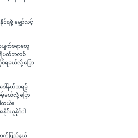
ရဖို့ မျှော်လင့်
ှာပျက်စရာတွေ
င် ရီပတ်ဘလစ်
ုင်ရမယ်လို့ ပြော
ဒေါ်နယ်ထရမ့်
့်မယ်လို့ ပြော
ပါတယ်။
ုင်ယူနိုင်ပါ
ယောက်ပြည်နယ်