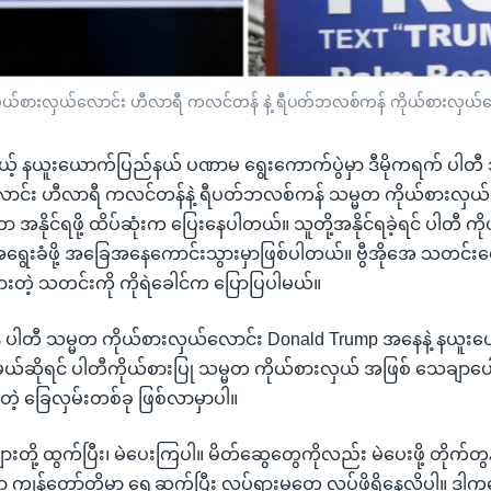
 ကိုယ်စားလှယ်လောင်း ဟီလာရီ ကလင်တန် နဲ့ ရီပတ်ဘလစ်ကန် ကိုယ်စားလှယ်လ
ပမယ့် နယူးယောက်ပြည်နယ် ပဏာမ ရွေးကောက်ပွဲမှာ ဒီမိုကရက် ပါတီ
ောင်း ဟီလာရီ ကလင်တန်နဲ့ ရီပတ်ဘလစ်ကန် သမ္မတ ကိုယ်စားလှယ်လ
းဟာ အနိုင်ရဖို့ ထိပ်ဆုံးက ပြေးနေပါတယ်။ သူတို့အနိုင်ရခဲ့ရင် ပါတီ က
ရွေးခံဖို့ အခြေအနေကောင်းသွားမှာဖြစ်ပါတယ်။ ဗွီအိုအေ သတင်း
ားတဲ့ သတင်းကို ကိုရဲခေါင်က ပြောပြပါမယ်။
ပါတီ သမ္မတ ကိုယ်စားလှယ်လောင်း Donald Trump အနေနဲ့ နယူး
်မယ်ဆိုရင် ပါတီကိုယ်စားပြု သမ္မတ ကိုယ်စားလှယ် အဖြစ် သေချာပေါ
ဲ့ ခြေလှမ်းတစ်ခု ဖြစ်လာမှာပါ။
်ဗျားတို့ ထွက်ပြီး၊ မဲပေးကြပါ။ မိတ်ဆွေတွေကိုလည်း မဲပေးဖို့ တိုက်
ကျွန်တော်တို့မှာ ရှေ့ဆက်ပြီး လှုပ်ရှားမှုတွေ လုပ်ဖို့ရှိနေလို့ပါ။ ဒါကတေ