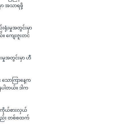
ာ အသာရဖို့
းရုံးမှုအတွင်းမှာ
မယ်။ ကျေးဇူးတင်
းမှုအတွင်းမှာ ဟီ
ြီး သောကြာနေ့က
ောနေပါတယ်။ ဒါက
 ကိုယ်စားလှယ်
ကလည်း တစ်စထက်