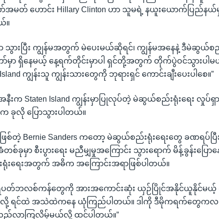
အမတ် ဟောင်း Hillary Clinton ဟာ သူမရဲ့ နယူးယောက်ပြည်နယ်မှ
ယ်။
နေ့မှာ သွားပြီး ကျွန်မအတွက် မဲပေးမယ်ဆိုရင်၊ ကျွန်မအနေနဲ့ ဒီမဲဆွယ်စည်
်မှာ ရှိနေမယ့် နေ့ရက်တိုင်းမှာပါ ရှင်တို့အတွက် တိုက်ပွဲဝင်သွားပါ
sland ကျွန်းသူ ကျွန်းသားတွေကို ဘုရားရှင် ကောင်းချီးပေးပါစေ။”
ီးက Staten Island ကျွန်းမှာပြုလုပ်တဲ့ မဲဆွယ်စည်းရုံးရေး လှုပ်ရှာ
 ခုလို ပြောသွားပါတယ်။
က်ဖြစ်တဲ့ Bernie Sanders ကတော့ မဲဆွယ်စည်းရုံးရေးတွေ ခဏရပ်ပ
စ်ခုမှာ စီးပွားရေး မညီမျှမှုအကြောင်း သွားရောက် မိန့်ခွန်းပြ
စည်းရုံးရေးအတွက် အဓိက အကြောင်းအရာဖြစ်ပါတယ်။
ီပတ်ဘလစ်ကန်တွေကို အားအကောင်းဆုံး ယှဉ်ပြိုင်အနိုင်ယူနိုင်မယ့်
လို့ ရင်ထဲ အသဲထဲကနေ ယုံကြည်ပါတယ်။ ဒါကို ဒီမိုကရက်တွေ
ားလည်လာကြလိမ့်မယ်လို့ ထင်ပါတယ်။”