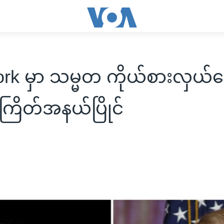
rk မှာ သမ္မတ ကိုယ်စားလှယ်
ြိတ်အနယ်ပြိုင်