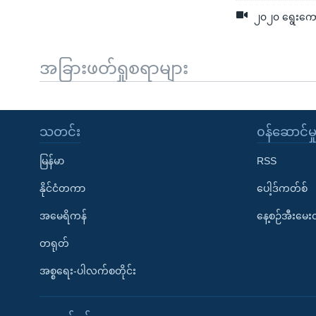
၂၀၂၀ ရွေးကောက
အခြားဖတ်ရှုစရာများ
သတင်း
၀န်ဆောင်မှ
မြန်မာ
RSS
နိုင်ငံတကာ
ပေါ့ဒ်ကတ်စ်
အမေရိကန်
နေ့စဉ်အီးမေ
တရုတ်
အစ္စရေး-ပါလက်စတိုင်း