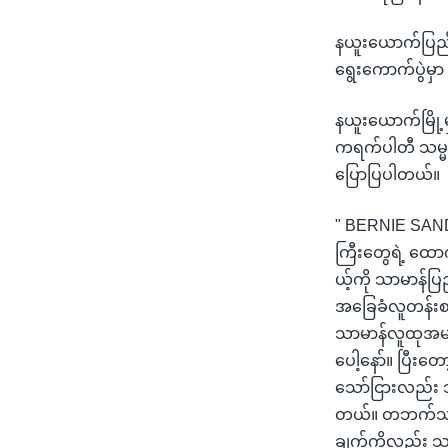
နယူးယောက်ပြည်န
ရွေးကောက်ပွဲမှ
နယူးယောက်မြို့မှ
ကရက်ပါတီ သမ္မတ
ပြောပြပါတယ်။
" BERNIE SANDE
ကြီးတွေရဲ့ ထော
ယ့်ကို သာမာန်ပြ
အခြေခံလူတန်းစား
သာမာန်လူထုအမျာ
ပေါ့နော်။ ပြီးတ
သော်ငြားလည်း သ
တယ်။ တဘက်သားလူ
ချက်ကိုလည်း သူ