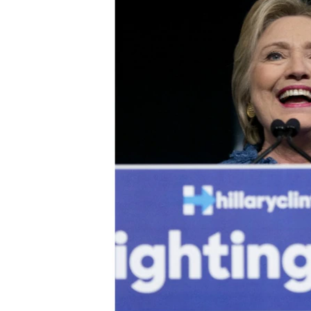
သုတပဒေသာ အင်္ဂလိပ်စာ
အ
ညွန်း
စာမျက်နှာ
သို့
ကျော်
ကြည့်
ရန်
ရှာဖွေ
ရန်
နေရာ
သို့
ကျော်
ရန်