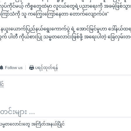
လုပ်ကိုင်မယ့် ကိစ္စတွေထဲမှာ လူငယ်တွေရဲ့ပညာရေးကို အခမဲ့ဖြစ်သွ
ေးကြော်သံကို သူ ကကြွေးကြော်နေတာ တောက်လျောက်ပဲ။"
် နယူးယောက်ပြည်နယ်ရွေးကောက်ပွဲ ရဲ့ အောင်မြင်မှုဟာ ဒေါ်နယ်ထရ
အတွက် ပါတီ ကိုယ်စားပြု သမ္မတလောင်းဖြစ်ဖို့ အရေးပါတဲ့ ခြေလှမ်းတစ
Follow us
ပရင့်ထုတ်ရန်
င်
်းများ ...
္မတလောင်းတွေ အကြိတ်အနယ်ပြိုင်