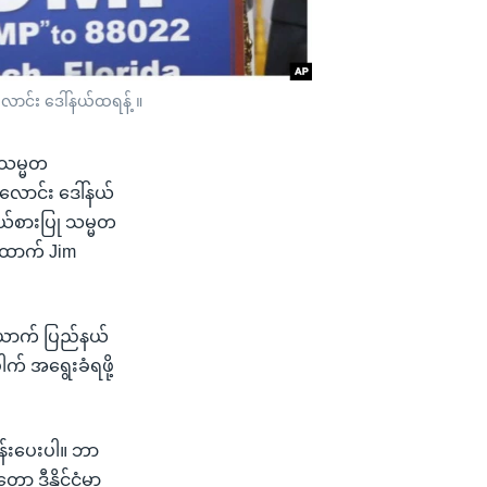
ောင်း ဒေါ်နယ်ထရန့် ။
 သမ္မတ
ောင်း ဒေါ်နယ်
ိုယ်စားပြု သမ္မတ
ထောက် Jim
ယောက် ပြည်နယ်
က် အရွေးခံရဖို့
တွန်းပေးပါ။ ဘာ
ာ့ ဒီနိုင်ငံမှာ