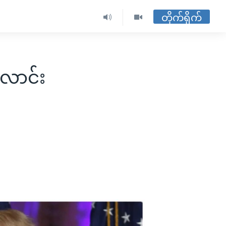
တိုက်ရိုက်
လောင်း