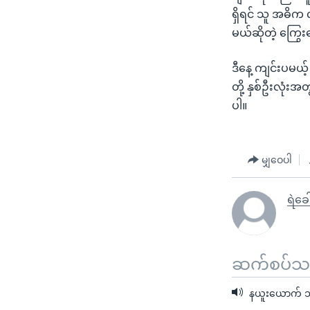
ရှိရင် သူ အဓိက 
မယ်ဆိုတဲ့ ကြွ
ဒီနေ့ ကျင်းပမယ့
တို့ နှစ်ဦးလုံး
ပါ။
မျှဝေပါ
ရဲခေါ
ဆက်စပ်သတင
နယူးယောက် သမ