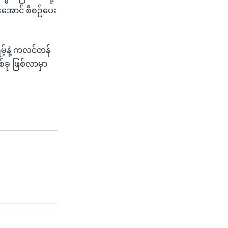
ားအောင် စီစဉ်ပေး
မ့်နဲ့ ကလင်တန်
်ခု ဖြစ်လာမှာ