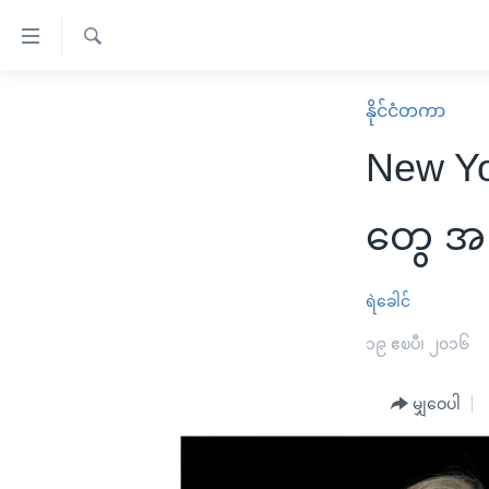
သုံး
ရ
ရှာဖွေ
လွယ်ကူ
မူလစာမျက်နှာ
နိုင်ငံတကာ
ရ
စေ
မြန်မာ
လာ
New Yo
သည့်
ဒ်
ကမ္ဘာ့သတင်းများ
Link
ဗွီဒီယို
နိုင်ငံတကာ
တွေ အက
များ
သတင်းလွတ်လပ်ခွင့်
အမေရိကန်
ပင်မ
ရပ်ဝန်းတခု လမ်းတခု အလွန်
တရုတ်
ရဲခေါင်
အကြောင်းအရာ
အင်္ဂလိပ်စာလေ့လာမယ်
အစ္စရေး-ပါလက်စတိုင်း
၁၉ ဧၿပီ၊ ၂၀၁၆
သို့
အပတ်စဉ်ကဏ္ဍများ
အမေရိကန်သုံးအီဒီယံ
ကျော်
မျှဝေပါ
ကြည့်
ရေဒီယိုနှင့်ရုပ်သံ အချက်အလက်များ
မကြေးမုံရဲ့ အင်္ဂလိပ်စာ
ရေဒီယို
ရန်
ရေဒီယို/တီဗွီအစီအစဉ်
ရုပ်ရှင်ထဲက အင်္ဂလိပ်စာ
တီဗွီ
ပင်မ