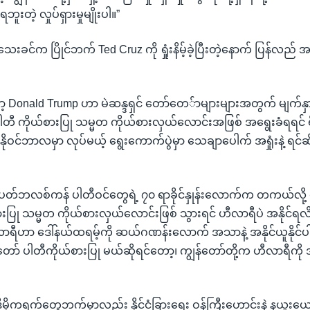
ဘူးတဲ့ လှုပ်ရှားမှုမျိုးပါ။”
င်က ပြိုင်ဘက် Ted Cruz ကို ရှုံးနိမ့်ခဲ့ပြီးတဲ့နောက် ပြန်လည် အနိုင်
့ Donald Trump ဟာ မဲဆန္ဒရှင် တော်တေ်ာများများအတွက် မျက်န
ကို ပါတီ ကိုယ်စားပြု သမ္မတ ကိုယ်စားလှယ်လောင်းအဖြစ် အရွေးခံရရ
နိုဝင်ဘာလမှာ လုပ်မယ့် ရွေးကောက်ပွဲမှာ သေချာပေါက် အရှုံးနဲ့ ရင်ဆိ
 ရီပတ်ဘလစ်ကန် ပါတီဝင်တွေရဲ့ ၇၀ ရာခိုင်နှုန်းလောက်က တကယ်လို့ 
ပြု သမ္မတ ကိုယ်စားလှယ်လောင်းဖြစ် သွားရင် ဟီလာရီပဲ အနိုင်ရလိမ
ရီဟာ ဒေါ်နယ်ထရမ့်ကို ဆယ်ဂဏန်းလောက် အသာနဲ့ အနိုင်ယူနိုင်
ော် ပါတီကိုယ်စားပြု မယ်ဆိုရင်တော့၊ ကျွန်တော်တို့က ဟီလာရီကို အနိ
ဒီမိုကရက်တွေဘက်မှာလည်း နိုင်ငံခြားရေး ဝန်ကြီးဟောင်းနဲ နယူး