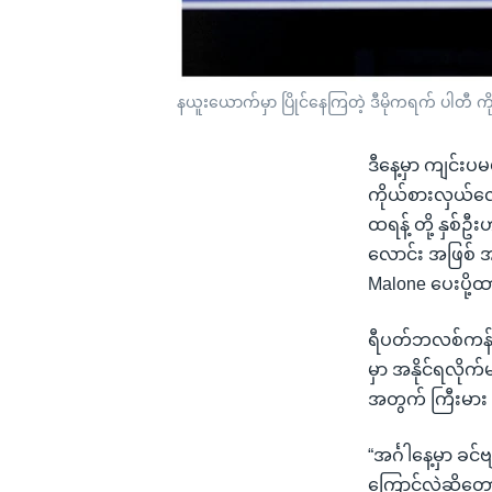
နယူးယောက်မှာ ပြိုင်နေကြတဲ့ ဒီမိုကရက် ပါတီ
ဒီနေ့မှာ ကျင်း
ကိုယ်စားလှယ်လ
ထရန့် တို့ နှစ်ဦ
လောင်း အဖြစ် အ
Malone ပေးပို့ထ
ရီပတ်ဘလစ်ကန် 
မှာ အနိုင်ရလိုက
အတွက် ကြီးမား တ
“အင်္ဂါနေ့မှာ ခင
ကြောင့်လဲဆိုတော့ 