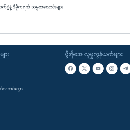
်ပွဲနဲ့ ဒီမိုကရက် သမ္မတလောင်းများ
ုများ
ဗွီအိုအေ လူမှုကွန်ယက်များ
းလ်သတင်းလွှာ