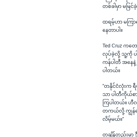
တစ်ခါမှာ မမြင်ခဲ့ရ
ထရမ့်ဟာ မကြာသေးခ
နေတာပါ။
Ted Cruz ကတော
လုပ်ခဲ့လို့ သူ့
ကန်ပါတီ အနေနဲ့ 
ပါတယ်။
”တနိုင်ငံလုံးက
သာ ပါတီကိုယ်စား
ကြပါတယ်။ ဟီလာ
တကယ်လို့ ကျွန်တ
လိမ့်မယ်။”
တချိန်တည်းမှာ 