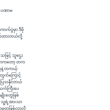
ယ် ပဏာမ
ာက်ပွဲမှာ ဒီမို
တ်ထားတယ်လို့
းသဖြင့် သူဌေး
်နေတာကတော့ တက
ေနဲ့ တကယ့်
အတွက်ကြောင့်
 ပြသနိုင်တယ်
 အသက်ကြီးပေ
ိုးတွေဖြစ်
 သူ့ရဲ့အားသာ
မ္မတဖြစ်လာလို့