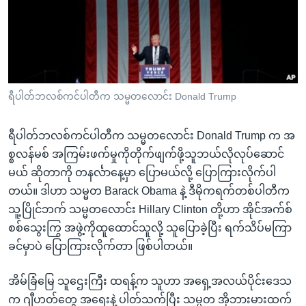
အ
သုတပဒေသာ အင်္ဂလိပ်စာ
ညွန်း
Learning English
စာမျက်နှာ
သို့
ဗွီအိုအေ လူမှုကွန်ယက်များ
ကျော်
ကြည့်
ရီပါတ်ဘလစ်ကင်ပါတီက သမ္မတလောင်း Donald Trump
ရန်
ဘာသာစကားများ
ရှာဖွေ
ရီပါတ်ဘလစ်ကင်ပါတီက သမ္မတလောင်း Donald Trump က အ
ရန်
စ္စလန်မစ် အကြမ်းဖက်မှုကိုတိုက်ဖျက်ဖို့သူဘယ်လိုလုပ်ဆောင်
နေရာ
မယ် ဆိုတာကို တနင်္လာနေ့မှာ ပြောမယ်လို့ ပြောကြားလိုက်ပါ
သို့
တယ်။ ဒါဟာ သမ္မတ Barack Obama နဲ့ ဒီမိုကရက်တစ်ပါတီက
ကျော်
သူ့ပြိုင်ဘက် သမ္မတလောင်း Hillary Clinton တို့ဟာ အိုင်အက်စ်
ရန်
စစ်သွေးကြွ အဖွဲ့ကိုထူထောင်သူလို့ သူပြောခဲ့ပြီး ရက်သိပ်မကြာ
ခင်မှာပဲ ပြောကြားလိုက်တာ ဖြစ်ပါတယ်။
အိမ်ခြံမြေ သူဌေးကြီး ထရန့်က သူဟာ အရှေ့အလယ်ပိုင်းဒေသ
က ဂျီဟတ်တွေ အရေးနဲ့ ပါတ်သက်ပြီး သမ္မတ အိုဘားမားထက်