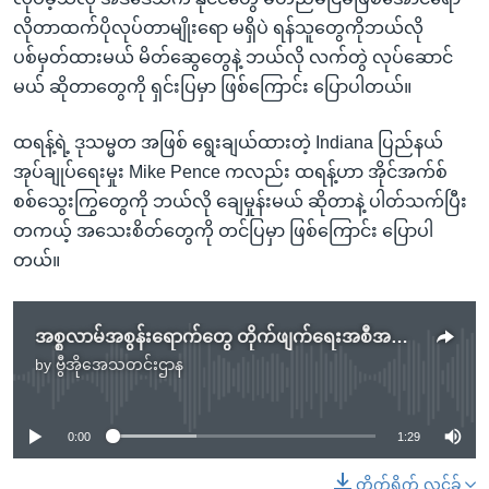
လိုတာထက်ပိုလုပ်တာမျိုးရော မရှိပဲ ရန်သူတွေကိုဘယ်လို
ပစ်မှတ်ထားမယ် မိတ်ဆွေတွေနဲ့ ဘယ်လို လက်တွဲ လုပ်ဆောင်
မယ် ဆိုတာတွေကို ရှင်းပြမှာ ဖြစ်ကြောင်း ပြောပါတယ်။
ထရန့်ရဲ့ ဒုသမ္မတ အဖြစ် ရွေးချယ်ထားတဲ့ Indiana ပြည်နယ်
အုပ်ချုပ်ရေးမှုး Mike Pence ကလည်း ထရန့်ဟာ အိုင်အက်စ်
စစ်သွေးကြွတွေကို ဘယ်လို ချေမှုန်းမယ် ဆိုတာနဲ့ ပါတ်သက်ပြီး
တကယ့် အသေးစိတ်တွေကို တင်ပြမှာ ဖြစ်ကြောင်း ပြောပါ
တယ်။
အစ္စလာမ်အစွန်းရောက်တွေ တိုက်ဖျက်ရေးအစီအစဉ် Trump လူထုကို ချပြမည်
by
ဗွီအိုအေသတင်းဌာန
No media source currently available
0:00
1:29
တိုက်ရိုက် လင့်ခ်