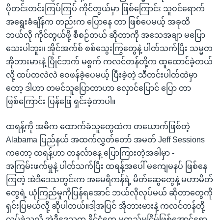
ပိုတင်းတင်းကြပ်ကြပ် ကိုင်တွယ်မှာ ဖြစ်ကြောင်း သူဝင်ရောက်
အရွေးခံချိန်က တည်းက ပြောနေ တာ ဖြစ်ပေမယ့် အခုထိ
ဘယ်လို ကိုင်တွယ်ဖို့ စီစဉ်တယ် ဆိုတာကို အသေအချာ မပြော
သေးပါဘူး။ အိုင်အက်စ် စစ်သွေးကြွတွေနဲ့ ပါတ်သက်ပြီး သမ္မတ
အိုဘားမားနဲ့ ပြိုင်ဘက် မစ္စက် ကလင်တန်တို့က ထူထောင်ခဲ့တယ်
လို့ ထပ်တလဲလဲ ဝေဖန်ခဲ့ပေမယ့် ပြီးခဲ့တဲ့ သီတင်းပါတ်ထဲမှာ
တော့ ဒါဟာ တမင်သူပြောတာဟာ လှောင်ပြောင် ပြော တာ
ဖြစ်ကြောင်း ပြန်ဖြေ ရှင်းခဲ့တာပါ။
ထရန့်ကို အဓိက ထောက်ခံသူတွေထဲက တယောက်ဖြစ်တဲ့
Alabama ပြည်နယ် အထက်လွှတ်တော် အမတ် Jeff Sessions
ကတော့ ထရန့်ဟာ တနင်္လာနေ့ ပြောကြားတဲ့အခါမှာ -
အကြမ်းဖက်မှုနဲ့ ပါတ်သက်ပြီး ထရန့်အပေါ် မကျေမနပ် ဖြစ်နေ
ကြတဲ့ အဲဒီဒေသတွင်းက အမေရိကန်ရဲ့ မိတ်ဆွေတွေနဲ့ မဟာမိတ်
တွေရဲ့ ယုံကြည်မှုကိုပြန်ရအောင် ဘယ်လိုလုပ်မယ် ဆိုတာတွေကို
ရှင်းပြမယ်လို့ ဆိုပါတယ်။ဒါ့အပြင် အိုဘားမားနဲ့ ကလင်တန်တို့
လုပ်ခဲ့သလို အဲဒီဒေသက နိုင်ငံတွေ မတည်မငြိမ်ဖြစ်အောင်ရော