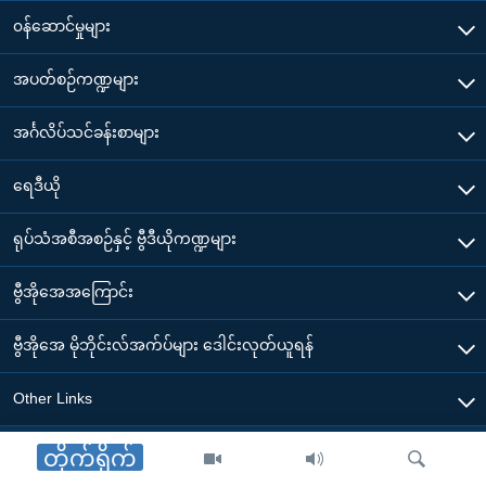
၀န်ဆောင်မှုများ
အပတ်စဉ်ကဏ္ဍများ
အင်္ဂလိပ်သင်ခန်းစာများ
ရေဒီယို
ရုပ်သံအစီအစဉ်နှင့် ဗွီဒီယိုကဏ္ဍများ
ဗွီအိုအေအကြောင်း
ဗွီအိုအေ မိုဘိုင်းလ်အက်ပ်များ ဒေါင်းလုတ်ယူရန်
Other Links
တိုက်ရိုက်