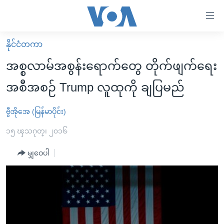
သုံး
ရ
လွယ်ကူ
နိုင်ငံတကာ
မူလစာမျက်နှာ
စေ
အစ္စလာမ်အစွန်းရောက်တွေ တိုက်ဖျက်ရေး
မြန်မာ
သည့်
အစီအစဉ် Trump လူထုကို ချပြမည်
ကမ္ဘာ့သတင်းများ
Link
ဗွီဒီယို
နိုင်ငံတကာ
ဗွီအိုအေ (မြန်မာပိုင်း)
များ
သတင်းလွတ်လပ်ခွင့်
အမေရိကန်
၁၅ ၾသဂုတ္၊ ၂၀၁၆
ပင်မ
ရပ်ဝန်းတခု လမ်းတခု အလွန်
တရုတ်
အကြောင်းအရာ
မျှဝေပါ
သို့
အင်္ဂလိပ်စာလေ့လာမယ်
အစ္စရေး-ပါလက်စတိုင်း
ကျော်
အပတ်စဉ်ကဏ္ဍများ
အမေရိကန်သုံးအီဒီယံ
ကြည့်
ရေဒီယိုနှင့်ရုပ်သံ အချက်အလက်များ
မကြေးမုံရဲ့ အင်္ဂလိပ်စာ
ရေဒီယို
ရန်
ပင်မ
ရေဒီယို/တီဗွီအစီအစဉ်
ရုပ်ရှင်ထဲက အင်္ဂလိပ်စာ
တီဗွီ