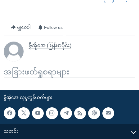
မျှဝေပါ
Follow us
ဗွီအိုအေ (မြန်မာပိုင်း)
အခြားဖတ်ရှုစရာများ
ဗွီအိုအေ လူမှုကွန်ယက်များ
သတင်း