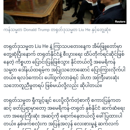
အ
သုတပဒေသာ အင်္ဂလိပ်စာ
ညွန်း
Learning English
စာမျက်နှာ
သို့
ဗွီအိုအေ လူမှုကွန်ယက်များ
ကန်သမ္မတ Donald Trump တရုတ်ဒုသမ္မတ Liu He နှင့်တွေ့ဆုံ။
ကျော်
ကြည့်
တရုတ်ဒုသမ္မတ Liu He နဲ့ ကြာသပတေးနေ့က အိမ်ဖြူတော်မှာ
ရန်
ဘာသာစကားများ
တွေ့ဆုံပြီးနောက် တရုတ်နိုင်ငံနဲ့ စီးပွားရေး ထိပ်တိုက်ရင်ဆိုင်ဖြစ်
ရှာဖွေ
နေတဲ့ ကိစ္စဟာ ပြောင်းပြန်ဖြစ်သွား နိုင်တယ်လို့ အမေရိကန်
ရန်
သမ္မတ ဒေါ်နယ်ထရမ့်က အပြုသဘောဆောင် ပြောကြားလိုက်ပါ
နေရာ
တယ်။ ရလဒ်ကောင်း ပေါ်ထွက်လာခဲ့ရင် ဒါဟာ အကြီးမားဆုံး
သို့
သဘောတူညီမှုတရပ် ဖြစ်မယ်လို့လည်း ဆိုပါတယ်။
ကျော်
ရန်
တရုတ်သမ္မတ ရှီကျင့်ဖျင် ပေးပို့လိုက်တဲ့စာကို စကားပြန်ကတ
ဆင့် ဖတ်ပြရာမှာတော့ အမေရိကန်-တရုတ် နှစ်နိုင်ငံ ဆက်ဆံရေး
ဟာ အရေးကြီးဆုံး အဆင့်ကို ရောက်နေတယ်လို့ ဖေါ်ပြထားပါ
တယ်။ နှစ်ဖက်စလုံးက အပြန်အလှန် လေးစားမှုနဲ့ ဆက်လက်