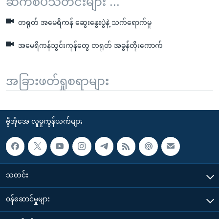
ဆက်စပ်သတင်းများ ...
တရုတ် အမေရိကန် ဆွေးနွေးပွဲနဲ့ သက်ရောက်မှု
အမေရိကန်သွင်းကုန်တွေ တရုတ် အခွန်တိုးကောက်
အခြားဖတ်ရှုစရာများ
ဗွီအိုအေ လူမှုကွန်ယက်များ
သတင်း
၀န်ဆောင်မှုများ