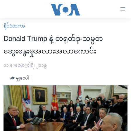
သုံး
ရ
လွယ်ကူ
နိုင်ငံတကာ
မူလစာမျက်နှာ
စေ
Donald Trump နဲ့ တရုတ်ဒု-သမ္မတ
မြန်မာ
သည့်
ဆွေးနွေးမှုအလားအလာကောင်း
ကမ္ဘာ့သတင်းများ
Link
ဗွီဒီယို
နိုင်ငံတကာ
၀၁ ေဖေဖာ္၀ါရီ၊ ၂၀၁၉
များ
သတင်းလွတ်လပ်ခွင့်
အမေရိကန်
ပင်မ
မျှဝေပါ
ရပ်ဝန်းတခု လမ်းတခု အလွန်
တရုတ်
အကြောင်းအရာ
သို့
အင်္ဂလိပ်စာလေ့လာမယ်
အစ္စရေး-ပါလက်စတိုင်း
ကျော်
အပတ်စဉ်ကဏ္ဍများ
အမေရိကန်သုံးအီဒီယံ
ကြည့်
ရေဒီယိုနှင့်ရုပ်သံ အချက်အလက်များ
မကြေးမုံရဲ့ အင်္ဂလိပ်စာ
ရေဒီယို
ရန်
ပင်မ
ရေဒီယို/တီဗွီအစီအစဉ်
ရုပ်ရှင်ထဲက အင်္ဂလိပ်စာ
တီဗွီ