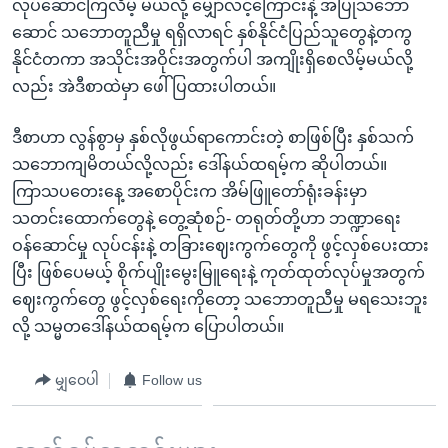
လုပ်ဆောင်ကြလိမ့် မယ်လို့ မျှော်လင့်ကြောင်းနဲ့ အပြုသဘော
ဆောင် သဘောတူညီမှု ရရှိလာရင် နှစ်နိုင်ငံပြည်သူတွေနဲ့တကွ
နိုင်ငံတကာ အသိုင်းအဝိုင်းအတွက်ပါ အကျိုးရှိစေလိမ့်မယ်လို့
လည်း အဲဒီစာထဲမှာ ဖေါ်ပြထားပါတယ်။
ဒီစာဟာ လွန်စွာမှ နှစ်လိုဖွယ်ရာကောင်းတဲ့ စာဖြစ်ပြီး နှစ်သက်
သဘောကျမိတယ်လို့လည်း ဒေါ်နယ်ထရမ့်က ဆိုပါတယ်။
ကြာသပတေးနေ့ အစောပိုင်းက အိမ်ဖြူတော်ရုံးခန်းမှာ
သတင်းထောက်တွေနဲ့ တွေ့ဆုံစဉ်- တရုတ်တို့ဟာ ဘဏ္ဍာရေး
ဝန်ဆောင်မှု လုပ်ငန်းနဲ့ တခြားဈေးကွက်တွေကို ဖွင့်လှစ်ပေးထား
ပြီး ဖြစ်ပေမယ့် စိုက်ပျိုးမွေးမြူရေးနဲ့ ကုတ်ထုတ်လုပ်မှုအတွက်
ဈေးကွက်တွေ ဖွင့်လှစ်ရေးကိုတော့ သဘောတူညီမှု မရသေးဘူး
လို့ သမ္မတဒေါ်နယ်ထရမ့်က ပြောပါတယ်။
မျှဝေပါ
Follow us