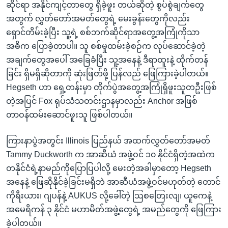
ဆိုင်ရာ အနိုင်ကျင့်တာတွေ ရှိခဲ့ဖူး တယ်ဆိုတဲ့ စွပ်စွဲချက်တွေ
အတွက် လွှတ်တော်အမတ်တွေရဲ့ မေးခွန်းတွေကိုလည်း
ရှောင်တိမ်းခဲ့ပြီး သူ့ရဲ့ စစ်ဘက်ဆိုင်ရာအတွေ့အကြုံကိုသာ
အဓိက ပြောခဲ့တာပါ။ သူ စစ်မှုထမ်းခဲ့စဉ်က လုပ်ဆောင်ခဲ့တဲ့
အချက်တွေအပေါ် အခြေခံပြီး သူ့အနေနဲ့ ဒီရာထူးနဲ့ ထိုက်တန်
ခြင်း ရှိမရှိဆိုတာကို ဆုံးဖြတ်ဖို့ ပြန်လည် ဖြေကြားခဲ့ပါတယ်။
Hegseth ဟာ ရှေ့တန်းမှာ တိုက်ပွဲအတွေ့အကြုံရှိဖူးသူတဦးဖြစ်
တဲ့အပြင် Fox ရုပ်သံသတင်းဌာနမှာလည်း Anchor အဖြစ်
တာဝန်ထမ်းဆောင်ဖူးသူ ဖြစ်ပါတယ်။
ကြားနာပွဲအတွင်း Illinois ပြည်နယ် အထက်လွှတ်တော်အမတ်
Tammy Duckworth က အာဆီယံ အဖွဲ့ဝင် ၁၀ နိုင်ငံရှိတဲ့အထဲက
တနိုင်ငံရဲ့နာမည်ကိုပြောပြပါလို့ မေးတဲ့အခါမှာတော့ Hegseth
အနေနဲ့ ဖြေဆိုနိုင်ခဲ့ခြင်းမရှိဘဲ အာဆီယံအဖွဲ့ဝင်မဟုတ်တဲ့ တောင်
ကိုရီးယား၊ ဂျပန်နဲ့ AUKUS လို့ခေါ်တဲ့ ဩစတြေးလျ၊ ယူကေနဲ့
အမေရိကန် ၃ နိုင်ငံ မဟာမိတ်အဖွဲ့တွေရဲ့ အမည်တွေကို ဖြေကြား
ခဲ့ပါတယ်။