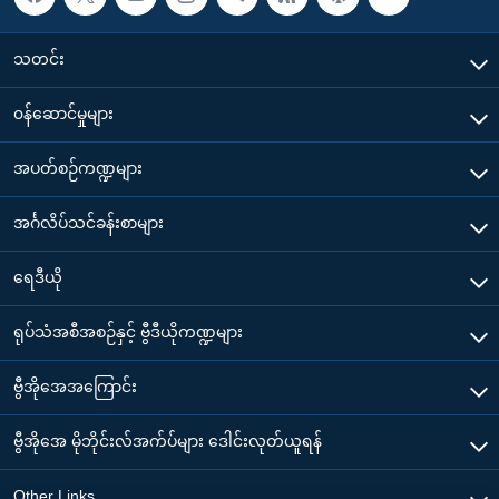
သတင်း
၀န်ဆောင်မှုများ
အပတ်စဉ်ကဏ္ဍများ
အင်္ဂလိပ်သင်ခန်းစာများ
ရေဒီယို
ရုပ်သံအစီအစဉ်နှင့် ဗွီဒီယိုကဏ္ဍများ
ဗွီအိုအေအကြောင်း
ဗွီအိုအေ မိုဘိုင်းလ်အက်ပ်များ ဒေါင်းလုတ်ယူရန်
Other Links