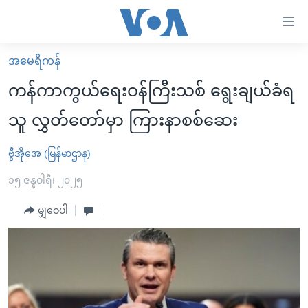
သုံး
ရ
လွယ်ကူ
အမေရိကန်
မူလစာမျက်နှာ
စေ
ကန်ကာကွယ်ရေးဝန်ကြီးသစ် ရွေးချယ်ခံရ
မြန်မာ
သည့်
သူ လွှတ်တော်မှာ ကြားနာစစ်ဆေး
ကမ္ဘာ့သတင်းများ
Link
ဗွီဒီယို
နိုင်ငံတကာ
ဗွီအိုအေ (မြန်မာဌာန)
များ
သတင်းလွတ်လပ်ခွင့်
အမေရိကန်
၁၅ ဇန္နဝါရီ၊ ၂၀၂၅
ပင်မ
ရပ်ဝန်းတခု လမ်းတခု အလွန်
တရုတ်
အကြောင်းအရာ
မျှဝေပါ
သို့
အင်္ဂလိပ်စာလေ့လာမယ်
အစ္စရေး-ပါလက်စတိုင်း
ကျော်
အပတ်စဉ်ကဏ္ဍများ
အမေရိကန်သုံးအီဒီယံ
ကြည့်
ရေဒီယိုနှင့်ရုပ်သံ အချက်အလက်များ
မကြေးမုံရဲ့ အင်္ဂလိပ်စာ
ရေဒီယို
ရန်
ပင်မ
ရေဒီယို/တီဗွီအစီအစဉ်
ရုပ်ရှင်ထဲက အင်္ဂလိပ်စာ
တီဗွီ