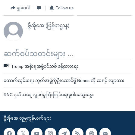
မျှဝေပါ
Follow us
ဗွီအိုအေ (မြန်မာဌာန)
ဆက်စပ်သတင်းများ ...
Trump အစိုးရအဖွဲ့ဝင်သစ် ခန့်ထားရေး
ထောက်လှမ်းရေး ဘုတ်အဖွဲ့ကိုဦးဆောင်ဖို့ Nunes ကို ထရမ့် လျာထား
RNC ဒုတိယနေ့ လူဝင်မှုကြီးကြပ်ရေးမူဝါဒဆွေးနွေး
ဗွီအိုအေ လူမှုကွန်ယက်များ