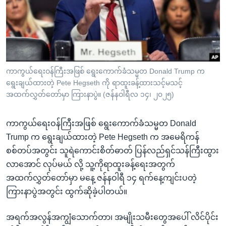
အ
သုတပဒေသာ အင်္ဂလိပ်စာ
ညွန်း
Learning English
စာမျက်နှာ
သို့
ဗွီအိုအေ လူမှုကွန်ယက်များ
ကျော်
ကြည့်
ကာကွယ်ရေးဝန်ကြီးအဖြစ် ရွေးကောက်ခံသမ္မတ Donald Trump က
ရွေးချယ်ထားတဲ့ Pete Hegseth ကို ရာထူးခန့်ထားသင့်မသင့်
ရန်
ဘာသာစကားများ
အထက်လွှတ်တော်မှာ ကြားနာပွဲ။ (ဇန်နဝါရီလ ၁၄၊ ၂၀၂၅)
ရှာဖွေ
ရန်
ကာကွယ်ရေးဝန်ကြီးအဖြစ် ရွေးကောက်ခံသမ္မတ Donald
နေရာ
Trump က ရွေးချယ်ထားတဲ့ Pete Hegseth က အမေရိကန်
သို့
စစ်တပ်အတွင်း သူရဲကောင်းစိတ်ဓာတ် ပြန်လည်ရှင်သန်ကြီးထွား
ကျော်
လာအောင် လုပ်မယ် လို့ သူ့ကိုရာထူးခန့်ရေးအတွက်
ရန်
အထက်လွှတ်တော်မှာ မနေ့ ဇန်နဝါရီ ၁၄ ရက်နေ့ကျင်းပတဲ့
ကြားနာပွဲအတွင်း ထွက်ဆိုခဲ့ပါတယ်။
အရက်အလွန်အကျွံသောက်တာ၊ အမျိုးသမီးတွေအပေါ် လိင်ပိုင်း