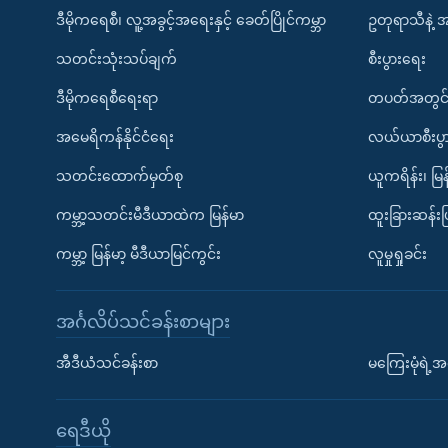
ဒီမိုကရေစီ၊ လူ့အခွင့်အရေးနှင့် ခေတ်ပြိုင်ကမ္ဘာ
ဥတုရာသီနဲ့ 
သတင်းသုံးသပ်ချက်
စီးပွားရေး
ဒီမိုကရေစီရေးရာ
တပတ်အတွင်
အမေရိကန်နိုင်ငံရေး
လယ်ယာစီးပွ
သတင်းထောက်မှတ်စု
ယူကရိန်း၊ မြန
ကမ္ဘာ့သတင်းမီဒီယာထဲက မြန်မာ
ထူးခြားဆန်း
ကမ္ဘာ့ မြန်မာ့ မီဒီယာမြင်ကွင်း
လူမှုရှုခင်း
အင်္ဂလိပ်သင်ခန်းစာများ
အီဒီယံသင်ခန်းစာ
မကြေးမုံရဲ့အင
ရေဒီယို