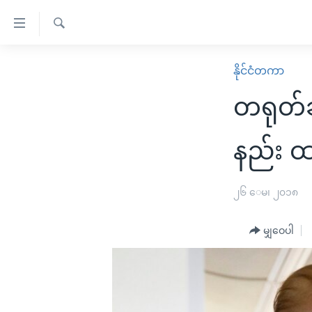
သုံး
ရ
ရှာဖွေ
လွယ်ကူ
မူလစာမျက်နှာ
နိုင်ငံတကာ
ရ
စေ
မြန်မာ
လာ
တရုတ်ဆ
သည့်
ဒ်
ကမ္ဘာ့သတင်းများ
Link
ဗွီဒီယို
နိုင်ငံတကာ
နည်း 
များ
သတင်းလွတ်လပ်ခွင့်
အမေရိကန်
ပင်မ
ရပ်ဝန်းတခု လမ်းတခု အလွန်
တရုတ်
၂၆ ေမ၊ ၂၀၁၈
အကြောင်းအရာ
အင်္ဂလိပ်စာလေ့လာမယ်
အစ္စရေး-ပါလက်စတိုင်း
သို့
မျှဝေပါ
အပတ်စဉ်ကဏ္ဍများ
အမေရိကန်သုံးအီဒီယံ
ကျော်
ကြည့်
ရေဒီယိုနှင့်ရုပ်သံ အချက်အလက်များ
မကြေးမုံရဲ့ အင်္ဂလိပ်စာ
ရေဒီယို
ရန်
ရေဒီယို/တီဗွီအစီအစဉ်
ရုပ်ရှင်ထဲက အင်္ဂလိပ်စာ
တီဗွီ
ပင်မ