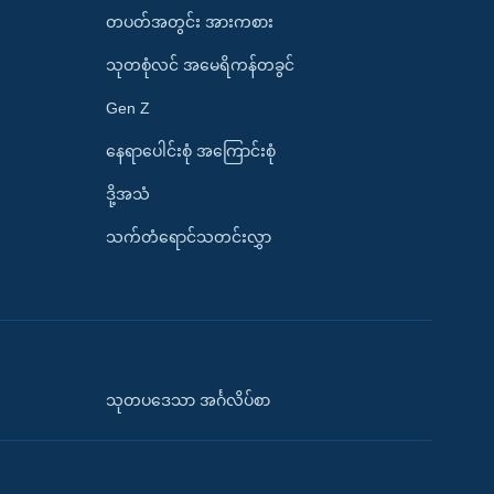
တပတ်အတွင်း အားကစား
သုတစုံလင် အမေရိကန်တခွင်
Gen Z
နေရာပေါင်းစုံ အကြောင်းစုံ
ဒို့အသံ
သက်တံရောင်သတင်းလွှာ
သုတပဒေသာ အင်္ဂလိပ်စာ