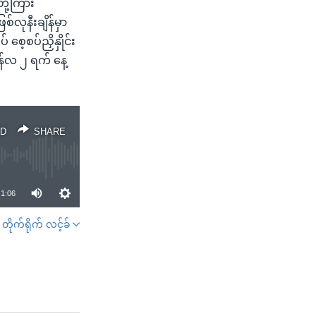
ို့ကြား
်လုနီးချိန်မှာ
ေ့စပ်ညှိနှိုင်း
်လ ၂ ရက် နေ့
D
SHARE
1:06
တိုက်ရိုက် လင့်ခ်
SHARE