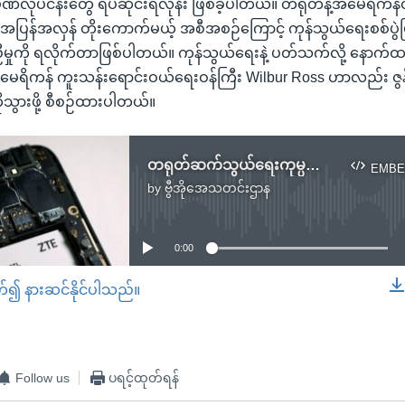
္ပဏီလုပ်ငန်းတွေ ရပ်ဆိုင်းရလုနီး ဖြစ်ခဲ့ပါတယ်။ တရုတ်နဲ့အမေရိကန်တ
ေ အပြန်အလှန် တိုးကောက်မယ့် အစီအစဉ်ကြောင့် ကုန်သွယ်ရေးစစ်ပွဲဖြစ
ကို ရလိုက်တာဖြစ်ပါတယ်။ ကုန်သွယ်ရေးနဲ့ ပတ်သက်လို့ နောက်ထပ် စ
ေရိကန် ကူးသန်းရောင်းဝယ်ရေးဝန်ကြီး Wilbur Ross ဟာလည်း ဇွန
ကိုသွားဖို့ စီစဉ်ထားပါတယ်။
တရုတ်ဆက်သွယ်ရေးကုမ္ပဏီ မပိတ်ပစ်ရမယ့်နည်း ထရမ့်သဘောတူ
EMBE
by
ဗွီအိုအေသတင်းဌာန
No media source currently available
0:00
တ်၍ နားဆင်နိုင်ပါသည်။
EMBED
Follow us
ပရင့်ထုတ်ရန်