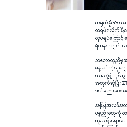
တရုတ်နိုင်ငံက 
တရပ်ရလိုက်ပြီလ
လုပ်ရပ်ကြောင့်
ရိကန်အတွက် လမ်
သဘောတူညီမှုအရ Z
ခန့်အပ်တဲ့လူတွေ
ယားတို့နဲ့ ကုန်သ
အတွက်ဆိုပြီး Z
ဒဏ်ကြေးပေး ဆေ
အပြန်အလှန်အားဖ
ပစ္စည်းတွေကို 
ကူးသန်းရောင်းဝ