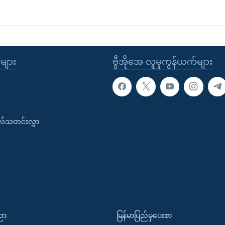
ုများ
ဗွီအိုအေ လူမှုကွန်ယက်များ
းလ်သတင်းလွှာ
ပညာ
မြန်မာပြည်မှပေးစာ