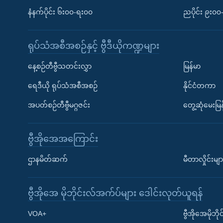
နံနက်ပိုင်း ၆း၀၀-ရး၀၀
ညပိုင်း ၉း၀
ရုပ်သံအစီအစဉ်နှင့် ဗွီဒီယိုကဏ္ဍများ
နေ့စဉ်တီဗွီသတင်းလွှာ
မြန်မာ
ရေဒီယို ရုပ်သံအစီအစဉ်
နိုင်ငံတကာ
အပတ်စဉ်တီဗွီမဂ္ဂဇင်း
တွေ့ဆုံမေးမြန
ဗွီအိုအေအကြောင်း
ဌာနမိတ်ဆက်
မီတာလှိုင်းမျာ
ဗွီအိုအေ မိုဘိုင်းလ်အက်ပ်များ ဒေါင်းလုတ်ယူရန်
Learning English
VOA+
ဗွီအိုအေမိုဘ