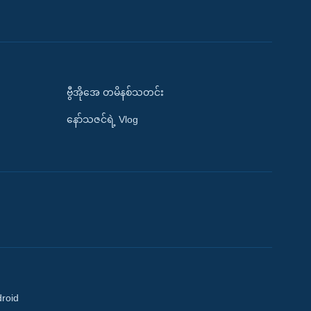
ဗွီအိုအေ တမိနစ်သတင်း
နော်သဇင်ရဲ့ Vlog
droid