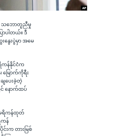
ု့ သဘောတူညီမှု
ြောပါတယ်။ ဒီ
းနွေးပွဲမှာ အမေ
ကန်နိုင်ငံက
 မြောက်ကိုရီး
ချပေးခဲ့တဲ့
ြင် နောက်ထပ်
မေရိကန်ထုတ်
ိကန်
ိုင်းက တားမြစ်