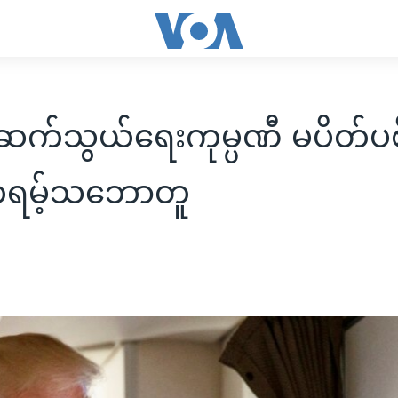
က်သွယ်ရေးကုမ္ပဏီ မပိတ်ပစ
ထရမ့်သဘောတူ