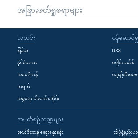
အခြားဖတ်ရှုစရာများ
သတင်း
၀န်ဆောင်မှ
မြန်မာ
RSS
နိုင်ငံတကာ
ပေါ့ဒ်ကတ်စ်
အမေရိကန်
နေ့စဉ်အီးမေ
တရုတ်
အစ္စရေး-ပါလက်စတိုင်း
အပတ်စဉ်ကဏ္ဍများ
အယ်ဒီတာနဲ့ ဆွေးနွေးခန်း
သိပ္ပံနဲ့နည်း