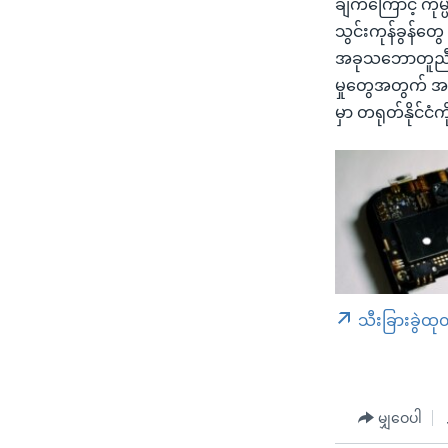
ချက်ကြောင့် ကုမ
သွင်းကုန်ခွန်တွ
အခုသဘောတူညီမှု
မှုတွေအတွက် အမ
မှာ တရုတ်နိုင်ငံ
သီးခြားခွဲထု
မျှဝေပါ