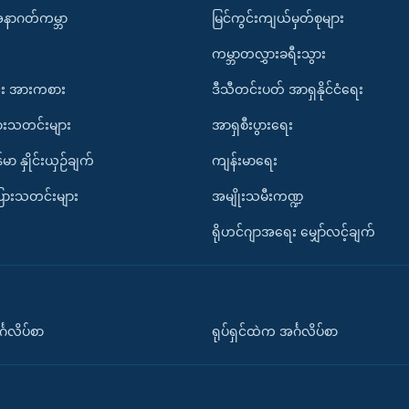
အနာဂတ်ကမ္ဘာ
မြင်ကွင်းကျယ်မှတ်စုများ
ကမ္ဘာတလွှားခရီးသွား
း အားကစား
ဒီသီတင်းပတ် အာရှနိုင်ငံရေး
ားသတင်းများ
အာရှစီးပွားရေး
်မာ နှိုင်းယှဉ်ချက်
ကျန်းမာရေး
ပြားသတင်းများ
အမျိုးသမီးကဏ္ဍ
ရိုဟင်ဂျာအရေး မျှော်လင့်ချက်
်္ဂလိပ်စာ
ရုပ်ရှင်ထဲက အင်္ဂလိပ်စာ