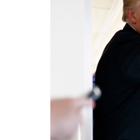
သုတပဒေသာ အင်္ဂလိပ်စာ
အ
ညွန်း
စာမျက်နှာ
သို့
ကျော်
ကြည့်
ရန်
ရှာဖွေ
ရန်
နေရာ
သို့
ကျော်
ရန်