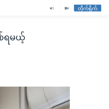
တိုက်ရိုက်
်ရမယ့်