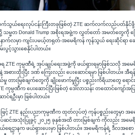
ဆက်သွယ်ရေးလုပ်ငန်းကြီးတခုဖြစ်တဲ့ ZTE ဆက်လက်လည်ပတ်နိုင်ဖိ
ို့ သမ္မတ Donald Trump အစိုးရအဖွဲ့က လွှတ်တော် အမတ်တွေကို ပ
 နောက်လမှာ ကျင်းပမယ့်တရုတ်-အမေရိကန် ကုန်သွယ် ရေးဆိုင်ရာ ဆွေ
းပွင့်သွားစေနိုင်ပါတယ်။
TE ကုမ္ပဏီရဲ့ အုပ်ချုပ်ရေးအဖွဲ့ကို ဖယ်ရှားရမှာဖြစ်သလို အမေရိ
နဲ့ အစားထိုးပြီး ဒဏ် ကြေးလည်း ပေးဆောင်ရမှာ ဖြစ်ပါတယ်။ အီရန်၊
ွယ်မှု တားမြစ်ချက်တွေကို ချိုးဖောက်မှုပြီး ပစ္စည်းကိရိယာတွေ ရောင်း
TE ကုမ္ပဏီက ပေးဆောင်ပြီးဖြစ်တဲ့ ဒေါ်လာသန်း တထောင်ကျော်အပ
ာင်ရဦးမှာ ဖြစ်ပါတယ်။
ြင့် ZTE နည်းပညာကုမ္ပဏီက ထုတ်လုပ်တဲ့ ကုန်ပစ္စည်းတွေမှာ အ
တပ်ဆင်အသုံးပြုခွင့် ၂၀၂၅ ခုနှစ်အထိ တားမြစ်ချက် ကိုလည်း အမေရ
ယ်ရေဌာနက ဖယ်ရှားပေးမှာ ဖြစ်ပါတယ်။ အမေရိကန်ရဲ့ ဒီလအစော ပ