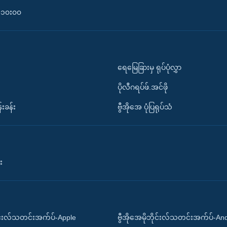
၀-၁၀း၀၀
ရေမြေခြားမှ ရုပ်ပုံလွှာ
ပိုလီဂရပ်ဖ်.အင်ဖို
်းခန်း
ဗွီအိုအေ ပုံပြရုပ်သံ
း
ိုင်းလ်သတင်းအက်ပ်-Apple
ဗွီအိုအေမိုဘိုင်းလ်သတင်းအက်ပ်-An