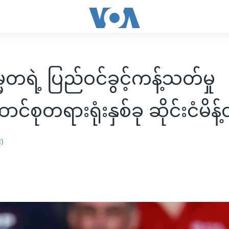
တရဲ့ ပြည်ဝင်ခွင့်ကန့်သတ်မှု
င်စုတရားရုံးနှစ်ခု ဆိုင်းငံမိန့
း)