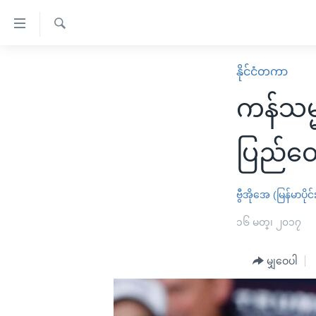
သုံး
ရ
ရှာဖွေ
လွယ်ကူ
မူလစာမျက်နှာ
နိုင်ငံတကာ
ရ
စေ
မြန်မာ
လာ
ကန်သမ္မ
သည့်
ဒ်
ကမ္ဘာ့သတင်းများ
Link
ဗွီဒီယို
နိုင်ငံတကာ
ပြည်ထော
များ
သတင်းလွတ်လပ်ခွင့်
အမေရိကန်
ပင်မ
ရပ်ဝန်းတခု လမ်းတခု အလွန်
တရုတ်
ဗွီအိုအေ (မြန်မာပိုင်
အကြောင်းအရာ
အင်္ဂလိပ်စာလေ့လာမယ်
အစ္စရေး-ပါလက်စတိုင်း
၁၆ မတ္၊ ၂၀၁၇
သို့
အပတ်စဉ်ကဏ္ဍများ
အမေရိကန်သုံးအီဒီယံ
ကျော်
မျှဝေပါ
ကြည့်
ရေဒီယိုနှင့်ရုပ်သံ အချက်အလက်များ
မကြေးမုံရဲ့ အင်္ဂလိပ်စာ
ရေဒီယို
ရန်
ရေဒီယို/တီဗွီအစီအစဉ်
ရုပ်ရှင်ထဲက အင်္ဂလိပ်စာ
တီဗွီ
ပင်မ