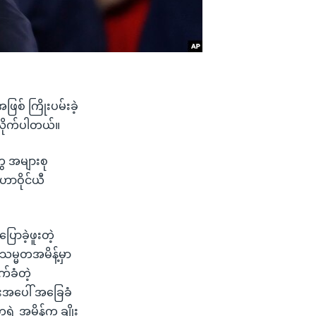
စ် ကြိုးပမ်းခဲ့
့လိုက်ပါတယ်။
ေ အများစု
 ဟာဝိုင်ယီ
ာခဲ့ဖူးတဲ့
သမ္မတအမိန့်မှာ
က်ခံတဲ့
းအပေါ် အခြေခံ
ဲ့ အမိန့်က ချိုး