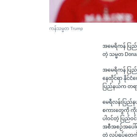
ကန်သမ္မတ Trump
အမေရိကန် ပြည်ထ
တဲ့ သမ္မတ Donal
အမေရိကန် ပြည်ထ
နေထိုင်ရာ နိုင်ငံ
ပြည်နယ်က တရား
မေရီလန်းပြည်နယ
စကားတွေကို ကိုး
ပါဝင်တဲ့ ပြည်ဝင်
အစီအစဉ်အပေါ်မှ
တဲ့ လုပ်ရပ်တွေက