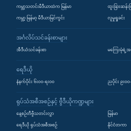
ကမ္ဘာ့သတင်းမီဒီယာထဲက မြန်မာ
ထူးခြားဆန်း
ကမ္ဘာ့ မြန်မာ့ မီဒီယာမြင်ကွင်း
လူမှုရှုခင်း
အင်္ဂလိပ်သင်ခန်းစာများ
အီဒီယံသင်ခန်းစာ
မကြေးမုံရဲ့အင
ရေဒီယို
နံနက်ပိုင်း ၆း၀၀-ရး၀၀
ညပိုင်း ၉း၀
ရုပ်သံအစီအစဉ်နှင့် ဗွီဒီယိုကဏ္ဍများ
နေ့စဉ်တီဗွီသတင်းလွှာ
မြန်မာ
ရေဒီယို ရုပ်သံအစီအစဉ်
နိုင်ငံတကာ