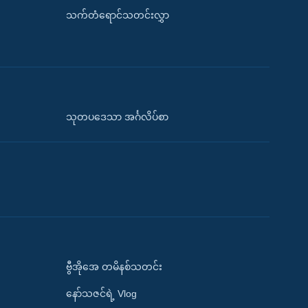
သက်တံရောင်သတင်းလွှာ
သုတပဒေသာ အင်္ဂလိပ်စာ
ဗွီအိုအေ တမိနစ်သတင်း
နော်သဇင်ရဲ့ Vlog