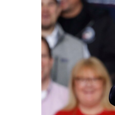
သုတပဒေသာ အင်္ဂလိပ်စာ
အ
ညွန်း
စာမျက်နှာ
သို့
ကျော်
ကြည့်
ရန်
ရှာဖွေ
ရန်
နေရာ
သို့
ကျော်
ရန်