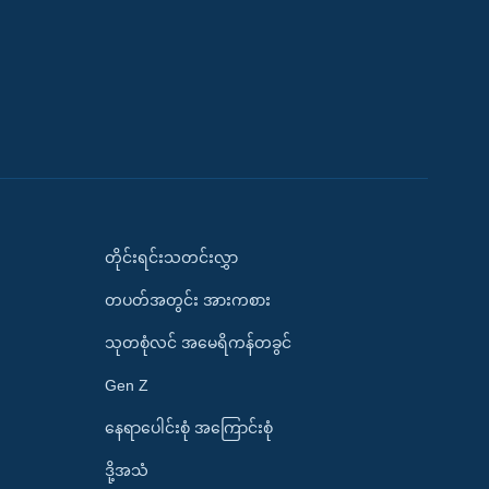
တိုင်းရင်းသတင်းလွှာ
တပတ်အတွင်း အားကစား
သုတစုံလင် အမေရိကန်တခွင်
Gen Z
နေရာပေါင်းစုံ အကြောင်းစုံ
ဒို့အသံ