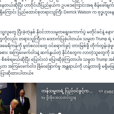
တယ်ဆိုပြီး ဟာဝိုင်ယီပြည်နယ်က ဥပဒေကြောင်းအရ စိန်ခေါ်ချက်ဟာ
ြောင်း ပြည်ထောင်စုတရားသူကြီး Derrick Watson က ဗုဒ္ဓဟူးနေ့မှ
ူ့လူတွေ ပြီးခဲ့တဲ့နှစ် နိုဝင်ဘာသမ္မတရွေးကောက်ပွဲ မတိုင်ခင်နဲ့ နောက်
တွေကိုလည်း တရားသူကြီးက ထောက်ပြခဲ့ပါတယ်။ သမ္မတ Trump ရဲ့ မဲဆ
ေရိကန်ကို မွတ်စလင်တွေ ဝင်ရောက်ခွင့် တားမြစ်ဖို့ တိုက်တွန်းခဲ့ဖူးပ
အစား အကြမ်းဖက်ဝါဒနဲ့ ဆက်နွယ်တဲ့ နိုင်ငံတွေက လာတဲ့သူတွေကို အ
စိစစ်ရမယ်ဆိုပြီး ပြောင်းလဲ ပြောဆိုခဲ့ကြတာပါ။ သမ္မတ Trump အ
့်ဟာ အကြမ်းဖက်ဝါဒ ခြိမ်းခြောက်မှု အန္တရာယ်ကို ဟန့်တားဖို့ မရှိမဖြစ် 
 ပြောဆိုထားပါတယ်။
ကန်သမ္မတရဲ့ ပြည်ဝင်ခွင့်ကန့်သတ်မှု ပြည်ထောင်စုတရားရုံးနှစ်ခု ဆိုင်းငံမိန့်ထုတ်
EMBE
by
ဗွီအိုအေသတင်းဌာန
No media source currently available