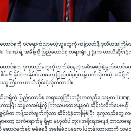
ောင်စုကို ဝင်ရောက်လာမယ့်သူတွေကို ကန့်သတ်ဖို့ ဒုတိယအကြိမ်အဖြ
d Trump ရဲ့ အမိန့်ကို ပြည်ထောင်စု တရားရုံး ၂ ရုံးက ယာယီဆိုင်းငံ
ောင်စုက ဒုက္ခသည်တွေကို လက်ခံနေတဲ့ အစီအစဉ်နဲ့ မွတ်စလင်တွ
ပေါင်း ၆ နိုင်ငံက နိုင်ငံသားတွေ ပြည်ဝင်ခွင့်ကန့်သတ်လိုက်တဲ့ အမိန့်ကို
သူကြီးက ယာယီဆိုင်းငံ့လိုက်တာပါ။
်မှာရှိတဲ့ ပြည်ထောင်စု တရားသူကြီးတဦးကလည်း၊ သမ္မတ Trump ပြေ
ကားပြီး သမ္မတအမိန့်ကို ကြာသပတေးနေ့မှာပဲ ဆိုင်းငံ့လိုက်ပေမယ့်၊ 
ခွင့်ဗီဇာ ကန့်သတ်ချက်ကိုသာ ဆိုင်းငံ့ခဲ့တာဖြစ်ပြီး၊ ဒုက္ခသည်တွေ လ
ာတော့ သက်ရောက်မှု ရှိမှာ မဟုတ်ပါဘူး။ အစိုးရအနေနဲ့ ဘာသာရေ
ို ဆောင်ရွက်ခွင့် မရှိစေဖို့ အခြေခံဥပဒေက ပြဌာန်းထားတာကို သမ္မတရ