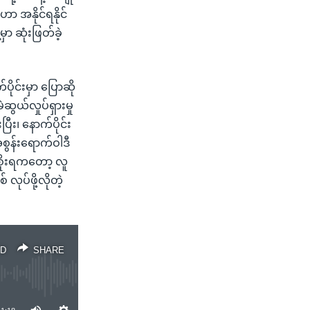
 အနိုင်ရနိုင်
ာ ဆုံးဖြတ်ခဲ့
ပိုင်းမှာ ပြောဆို
ွယ်လှုပ်ရှားမှု
ြီး၊ နောက်ပိုင်း
စွန်းရောက်ဝါဒီ
စိုးရကတော့ လူ
လုပ်ဖို့လိုတဲ့
D
SHARE