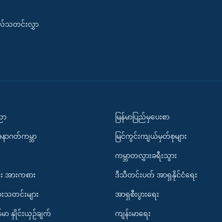
းလ်သတင်းလွှာ
ပညာ
မြန်မာပြည်မှပေးစာ
အနာဂတ်ကမ္ဘာ
မြင်ကွင်းကျယ်မှတ်စုများ
ကမ္ဘာတလွှားခရီးသွား
း အားကစား
ဒီသီတင်းပတ် အာရှနိုင်ငံရေး
ားသတင်းများ
အာရှစီးပွားရေး
်မာ နှိုင်းယှဉ်ချက်
ကျန်းမာရေး