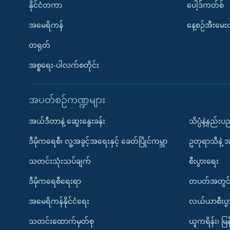
နိုင်ငံတကာ
ပေါ့ဒ်ကတ်စ်
အမေရိကန်
နေ့စဉ်အီးမေ
တရုတ်
အစ္စရေး-ပါလက်စတိုင်း
အပတ်စဉ်ကဏ္ဍများ
အယ်ဒီတာနဲ့ ဆွေးနွေးခန်း
သိပ္ပံနဲ့နည်း
ဒီမိုကရေစီ၊ လူ့အခွင့်အရေးနှင့် ခေတ်ပြိုင်ကမ္ဘာ
ဥတုရာသီနဲ့ 
သတင်းသုံးသပ်ချက်
စီးပွားရေး
ဒီမိုကရေစီရေးရာ
တပတ်အတွင်
အမေရိကန်နိုင်ငံရေး
လယ်ယာစီးပွ
သတင်းထောက်မှတ်စု
ယူကရိန်း၊ မြန