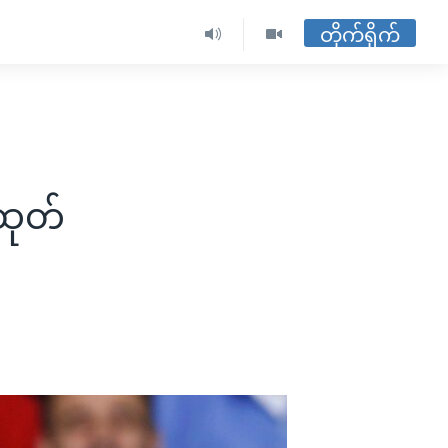
တိုက်ရိုက်
်ထုတ်