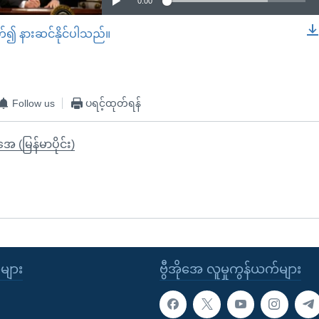
0:00
တ်၍ နားဆင်နိုင်ပါသည်။
EMBED
Follow us
ပရင့်ထုတ်ရန်
ုအေ (မြန်မာပိုင်း)
ုများ
ဗွီအိုအေ လူမှုကွန်ယက်များ