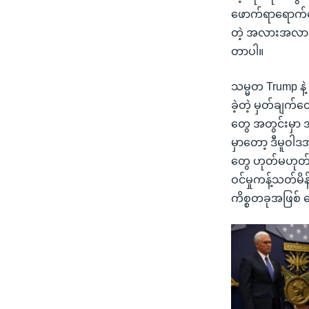
ဖောက်ရာရောက်နေ
တဲ့ အလားအလာရှိက
တာပါ။
သမ္မတ Trump နဲ့ သ
ခဲ့တဲ့ မှတ်ချက်
တွေ အတွင်းမှာ အမ
မှာတော့ ဒီမူဝါဒ
တွေ ဟုတ်မဟုတ် 
ဝင်မှုကန့်သတ်မိန
ကိစ္စတခုအဖြစ်