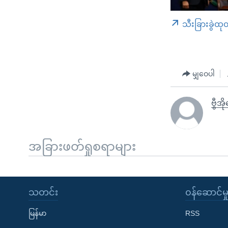
သီးခြားခွဲထု
မျှဝေပါ
ဗွီအိ
အခြားဖတ်ရှုစရာများ
သတင်း
၀န်ဆောင်မှ
မြန်မာ
RSS