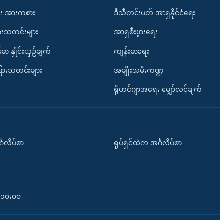
း အားကစား
ဒီသီတင်းပတ် အာရှနိုင်ငံရေး
ားသတင်းများ
အာရှစီးပွားရေး
်မာ နှိုင်းယှဉ်ချက်
ကျန်းမာရေး
ပြားသတင်းများ
အမျိုးသမီးကဏ္ဍ
ရိုဟင်ဂျာအရေး မျှော်လင့်ချက်
်္ဂလိပ်စာ
ရုပ်ရှင်ထဲက အင်္ဂလိပ်စာ
၀-၁၀း၀၀