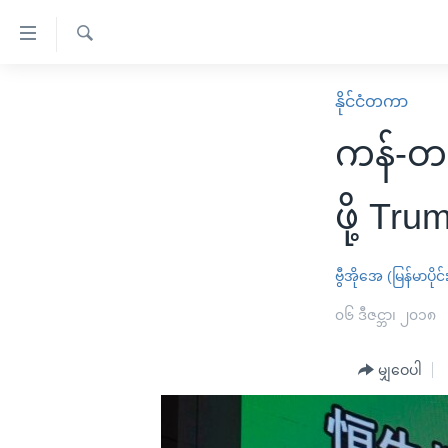
သုံး
ရ
ရှာဖွေ
လွယ်ကူ
မူလစာမျက်နှာ
နိုင်ငံတကာ
ရ
စေ
မြန်မာ
လာ
ကန်-တရ
သည့်
ဒ်
ကမ္ဘာ့သတင်းများ
Link
ဗွီဒီယို
နိုင်ငံတကာ
ဖို့ Tru
များ
သတင်းလွတ်လပ်ခွင့်
အမေရိကန်
ပင်မ
ရပ်ဝန်းတခု လမ်းတခု အလွန်
တရုတ်
ဗွီအိုအေ (မြန်မာပိုင်
အကြောင်းအရာ
အင်္ဂလိပ်စာလေ့လာမယ်
အစ္စရေး-ပါလက်စတိုင်း
၀၆ ဒီဇင္ဘာ၊ ၂၀၁၈
သို့
အပတ်စဉ်ကဏ္ဍများ
အမေရိကန်သုံးအီဒီယံ
ကျော်
မျှဝေပါ
ကြည့်
ရေဒီယိုနှင့်ရုပ်သံ အချက်အလက်များ
မကြေးမုံရဲ့ အင်္ဂလိပ်စာ
ရေဒီယို
ရန်
ရေဒီယို/တီဗွီအစီအစဉ်
ရုပ်ရှင်ထဲက အင်္ဂလိပ်စာ
တီဗွီ
ပင်မ