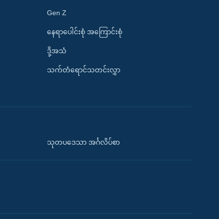
Gen Z
နေရာပေါင်းစုံ အကြောင်းစုံ
ဒို့အသံ
သက်တံရောင်သတင်းလွှာ
သုတပဒေသာ အင်္ဂလိပ်စာ