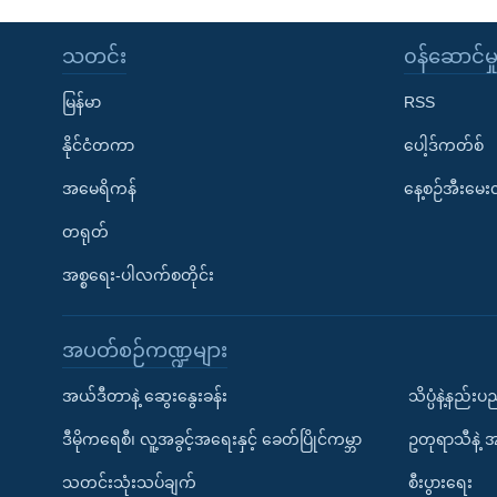
သတင်း
၀န်ဆောင်မှ
မြန်မာ
RSS
နိုင်ငံတကာ
ပေါ့ဒ်ကတ်စ်
အမေရိကန်
နေ့စဉ်အီးမေ
တရုတ်
အစ္စရေး-ပါလက်စတိုင်း
အပတ်စဉ်ကဏ္ဍများ
အယ်ဒီတာနဲ့ ဆွေးနွေးခန်း
သိပ္ပံနဲ့နည်း
ဒီမိုကရေစီ၊ လူ့အခွင့်အရေးနှင့် ခေတ်ပြိုင်ကမ္ဘာ
ဥတုရာသီနဲ့ 
သတင်းသုံးသပ်ချက်
စီးပွားရေး