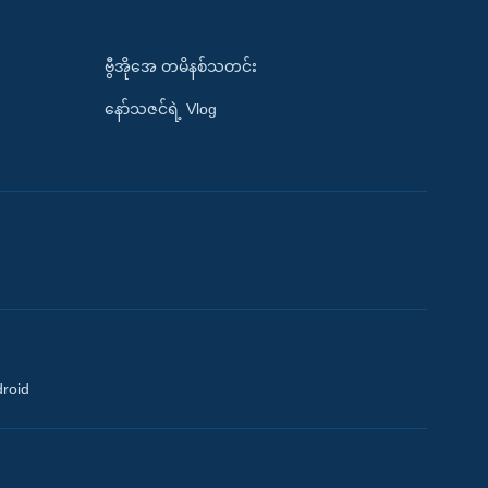
ဗွီအိုအေ တမိနစ်သတင်း
နော်သဇင်ရဲ့ Vlog
droid