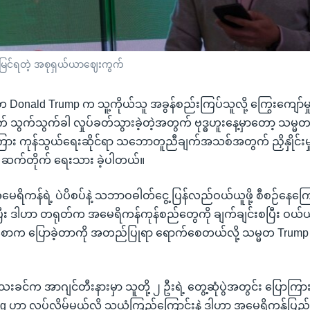
ြင်ရတဲ့ အစုရှယ်ယာဈေးကွက်
onald Trump က သူ့ကိုယ်သူ အခွန်စည်းကြပ်သူလို့ ကြွေးကျော်မှုကြ
် သွက်သွက်ခါ လှုပ်ခတ်သွားခဲ့တဲ့အတွက် ဗုဒ္ဓဟူးနေ့မှာတော့ သမ္
ငံကြား ကုန်သွယ်ရေးဆိုင်ရာ သဘောတူညီချက်အသစ်အတွက် ညှိနှိုင်းမှ
ဆက်တိုက် ရေးသား ခဲ့ပါတယ်။
မေရိကန်ရဲ့ ပဲပိစပ်နဲ့ သဘာဝဓါတ်ငွေ့ ပြန်လည်ဝယ်ယူဖို့ စီစဉ်နေကြ
ီး ဒါဟာ တရုတ်က အမေရိကန်ကုန်စည်တွေကို ချက်ချင်းစပြီး ဝယ်ယူ
စောက ပြောခဲ့တာကို အတည်ပြုရာ ရောက်စေတယ်လို့ သမ္မတ Trump
းခင်က အာဂျင်တီးနားမှာ သူတို့ ၂ ဦးရဲ့ တွေ့ဆုံပွဲအတွင်း ပြောကြားခ
g ဟာ လုပ်လိမ့်မယ်လို့ သူယုံကြည်ကြောင်းနဲ့ ဒါဟာ အမေရိကန်ုပြည်