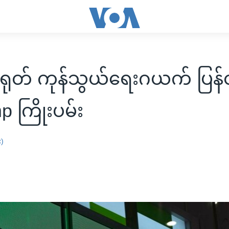
ုတ် ကုန်သွယ်ရေးဂယက် ပြန်ထိန
mp ကြိုးပမ်း
း)