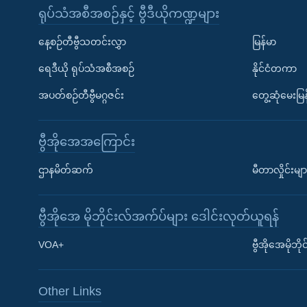
ရုပ်သံအစီအစဉ်နှင့် ဗွီဒီယိုကဏ္ဍများ
နေ့စဉ်တီဗွီသတင်းလွှာ
မြန်မာ
ရေဒီယို ရုပ်သံအစီအစဉ်
နိုင်ငံတကာ
အပတ်စဉ်တီဗွီမဂ္ဂဇင်း
တွေ့ဆုံမေးမြန
ဗွီအိုအေအကြောင်း
ဌာနမိတ်ဆက်
မီတာလှိုင်းမျာ
ဗွီအိုအေ မိုဘိုင်းလ်အက်ပ်များ ဒေါင်းလုတ်ယူရန်
Learning English
VOA+
ဗွီအိုအေမိုဘ
ဗွီအိုအေ လူမှုကွန်ယက်များ
Other Links