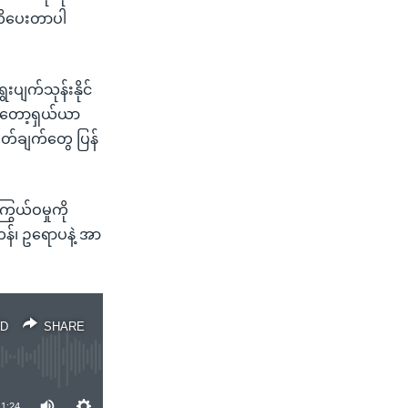
တိပေးတာပါ
ပျက်သုန်းနိုင်
 စတော့ရှယ်ယာ
ှတ်ချက်တွေ ပြန်
ွယ်ဝမှုကို
ကန်၊ ဥရောပနဲ့ အာ
D
SHARE
1:24