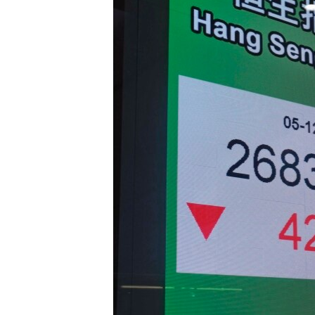
သုတပဒေသာ အင်္ဂလိပ်စာ
အ
ညွန်း
စာမျက်နှာ
သို့
ကျော်
ကြည့်
ရန်
ရှာဖွေ
ရန်
နေရာ
သို့
ကျော်
ရန်