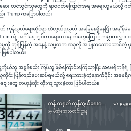
စ်ဆေး တင်သွင်းသူတွေကို ရာဇဝတ်ကြောင်းအရ အရေးယူမယ်လို့ ဂ
ည်း Trump ကပြောပါတယ်။
 ကုန်သွယ်ရေးဆိုင်ရာ ထိလွယ်ရှလွယ် အခြေနေရှိနေပြီး အချိန်မရွေး
Trump ရဲ့ အင်္ဂါနေ့ တွစ်တာရေးသားချက်တွေကြောင့် ကမ္ဘာတလွှား
့မှုကို တုန့်ပြန်တဲ့ အနေနဲ့ သမ္မတက အခုလို အပြုသဘောဆောင်တဲ့ မ
ာ ဖြစ်ပါတယ်။
့ကိုယ်သူ အခွန်စည်းကြပ်သူဖြစ်ကြောင်းကြေညာပြီး အမေရိကန်ရဲ့ ကြ
ယ်သူတိုင်း ပြန်လည်ပေးဆပ်ရမယ်လို့ ရေးသားခဲ့တဲ့နောက်ပိုင်း အမေရိ
ဈေးတွေ တဟုန်ထိုး ထိုးကျသွားခဲ့တာ ဖြစ်ပါတယ်။
ကန်-တရုတ် ကုန်သွယ်ရေးဂယက် ပြန်ထိန်းနိုင်ဖို့ Trump ကြိုးပမ်း
EMBE
by
ဗွီအိုအေသတင်းဌာန
No media source currently available
0:00