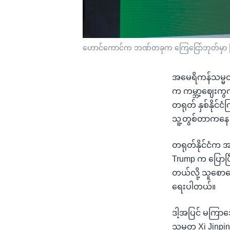
ဟောင်ကောင်က ဘဏ်တခုက ကြေငြော်ဘုတ်မှာ မ
အမေရိကန်သမ္မတ D
က ကမ္ဘာ့ဈေးကွက
တရုတ် နှစ်နိုင်
သူ့တွစ်တာကနေ 
တရုတ်နိုင်ငံက အ
Trump က ပြောပြ
တယ်လို့ သူစော
ရေးပါတယ်။
ဒါ့အပြင် မကြာသေ
သမ္မတ Xi Jinpin