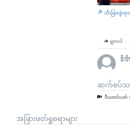
သီးခြားခွဲထု
မျှဝေပါ
ဗွီအိ
ဆက်စပ်သတင
ဒီသတင်းပတ် အ
အခြားဖတ်ရှုစရာများ