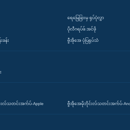
ရေမြေခြားမှ ရုပ်ပုံလွှာ
ပိုလီဂရပ်ဖ်.အင်ဖို
်းခန်း
ဗွီအိုအေ ပုံပြရုပ်သံ
း
ိုင်းလ်သတင်းအက်ပ်-Apple
ဗွီအိုအေမိုဘိုင်းလ်သတင်းအက်ပ်-An