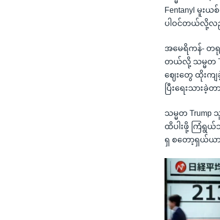
Fentanyl မူးယ
ပါဝင်တယ်လို့လ
အမေရိကန်- တရုတ်
တယ်လို့ သမ္မတ 
ဈေးတွေ ထိုးကျခဲ
ပြီးရေးသားခဲ့တ
သမ္မတ Trump သူ
ထိပါးဖို့ ကြံရွ
ရှ စတော့ရှယ်ယာ