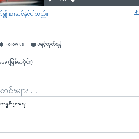
တ်၍ နားဆင်နိုင်ပါသည်။
EMBED
Follow us
ပရင့်ထုတ်ရန်
ုအေ (မြန်မာပိုင်း)
်းများ ...
ာရှစီးပွားရေး