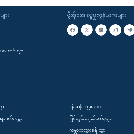
ုများ
ဗွီအိုအေ လူမှုကွန်ယက်များ
းလ်သတင်းလွှာ
ပညာ
မြန်မာပြည်မှပေးစာ
အနာဂတ်ကမ္ဘာ
မြင်ကွင်းကျယ်မှတ်စုများ
ကမ္ဘာတလွှားခရီးသွား