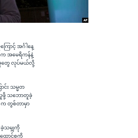
ောင့် အင်္ဂါနေ့
မတက အမေရိကန်နဲ့
ုတွေ လုပ်မယ်လို့
ောင်း သမ္မတ
ဖို့ သဘောတူခဲ့
 က တွစ်တာမှာ
ဲ့သမျှကို
ထောင်စုကို