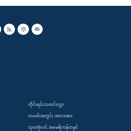
တိုင်းရင်းသတင်းလွှာ
တပတ်အတွင်း အားကစား
သုတစုံလင် အမေရိကန်တခွင်