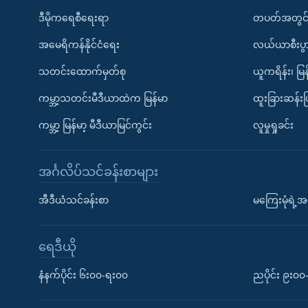
ဒီမိုကရေစီရေးရာ
တပတ်အတွင်
အမေရိကန်နိုင်ငံရေး
လယ်ယာစီးပွ
သတင်းထောက်မှတ်စု
ယူကရိန်း၊ မြန
ကမ္ဘာ့သတင်းမီဒီယာထဲက မြန်မာ
ထူးခြားဆန်း
ကမ္ဘာ့ မြန်မာ့ မီဒီယာမြင်ကွင်း
လူမှုရှုခင်း
အင်္ဂလိပ်သင်ခန်းစာများ
အီဒီယံသင်ခန်းစာ
မကြေးမုံရဲ့အင
ရေဒီယို
နံနက်ပိုင်း ၆း၀၀-ရး၀၀
ညပိုင်း ၉း၀