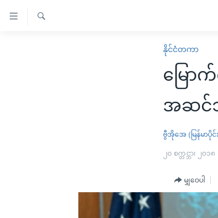
သုံး
ရ
ရှာဖွေ
လွယ်ကူ
မူလစာမျက်နှာ
နိုင်ငံတကာ
ရ
စေ
မြန်မာ
လာ
မြောက်က
သည့်
ဒ်
ကမ္ဘာ့သတင်းများ
Link
ဗွီဒီယို
နိုင်ငံတကာ
အဆင်သ
များ
သတင်းလွတ်လပ်ခွင့်
အမေရိကန်
ပင်မ
ရပ်ဝန်းတခု လမ်းတခု အလွန်
တရုတ်
ဗွီအိုအေ (မြန်မာပိုင်
အကြောင်းအရာ
အင်္ဂလိပ်စာလေ့လာမယ်
အစ္စရေး-ပါလက်စတိုင်း
၂၀ စက္တင္ဘာ၊ ၂၀၁၈
သို့
အပတ်စဉ်ကဏ္ဍများ
အမေရိကန်သုံးအီဒီယံ
ကျော်
မျှဝေပါ
ကြည့်
ရေဒီယိုနှင့်ရုပ်သံ အချက်အလက်များ
မကြေးမုံရဲ့ အင်္ဂလိပ်စာ
ရေဒီယို
ရန်
ရေဒီယို/တီဗွီအစီအစဉ်
ရုပ်ရှင်ထဲက အင်္ဂလိပ်စာ
တီဗွီ
ပင်မ