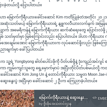
ြားခဲ့တယ်လို့ ပြောပါတယ်။
ှုဟာ မြောက်ကိုရီးယားခေါင်းဆောင် Kim ကတိပြုခဲ့တဲအတိုင်း ၂၀၂၁ ခ
ာ အဆုံးသတ်မယ့် မြောက်ကိုရီးယားရဲ့ နျူကလီယားလက်နက် အမြန်ဖ
ောက် အမေရိကန်နဲ့ မြောက်ကိုရီးယား ဆက်ဆံရေးတွေ ပြောင်းလဲဖို့ ညှိ
ြစ် သတ်မှတ်မှာ ဖြစ်ကြောင်းလည်း ပြောပါတယ်။ ဒါဟာ ကိုရီးယား
်အေးချမ်းအောင် မြောက်ကိုရီးယားက လုပ်ဆောင်ဖို့လည်း ဖြစ်ကြောင
ေညာချက်မှာ ဖေါ်ပြပါတယ်။
 သူ့ရဲ့ Yongbyong ဓါတ်ပေါင်းဖိုကို ပိတ်ပစ်ဖို့နဲ့ ဒုံးကျည်အင်ဂျင် 
ငံတကာ ကျွမ်းကျင်သူတွေ ရှေ့မှောက်မှာပဲ အပြီးတိုင်ပိတ်ပစ်မယ်လို့ 
ခေါင်းဆောင် Kim Jong Un နဲ့ တောင်ကိုရီးယား သမ္မတ Moon Jae-in တ
ဆွေးနွေးပွဲ အပြီးမှာ ခေါင်းဆောင် ၂ ဦးက ကြေညာခဲ့ပါတယ်။
မြောက်ကိုရီးယားနဲ့ ဆွေးနွေးပွဲ ပြန်စဖို့ ကန်အဆင်သင့်
EMBE
by
ဗွီအိုအေသတင်းဌာန
No media source currently available