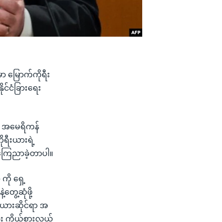
ှာ မြောက်ကိုရီး
င်ငံခြားရေး
အရ အမေရိကန်
ရီးယားရဲ့
 ကြေညာခဲ့တာပါ။
ကို ရှေ့
ေ့ဆုံဖို့
ီးယားဆိုင်ရာ အ
ား ကိုယ်စားလှယ်