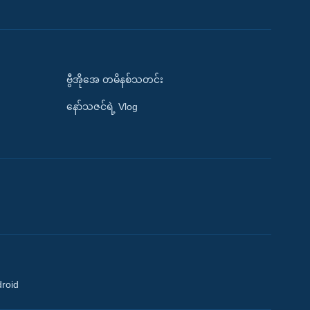
ဗွီအိုအေ တမိနစ်သတင်း
နော်သဇင်ရဲ့ Vlog
droid