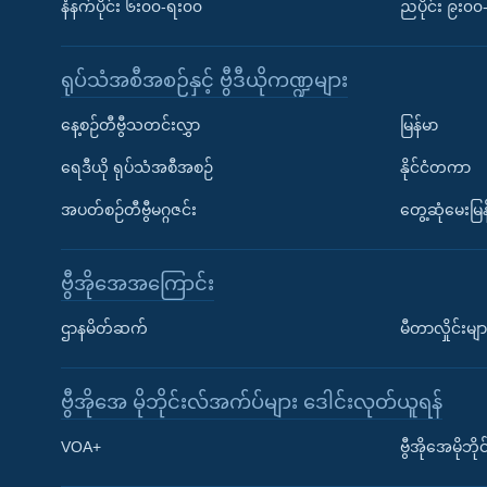
နံနက်ပိုင်း ၆း၀၀-ရး၀၀
ညပိုင်း ၉း၀
ရုပ်သံအစီအစဉ်နှင့် ဗွီဒီယိုကဏ္ဍများ
နေ့စဉ်တီဗွီသတင်းလွှာ
မြန်မာ
ရေဒီယို ရုပ်သံအစီအစဉ်
နိုင်ငံတကာ
အပတ်စဉ်တီဗွီမဂ္ဂဇင်း
တွေ့ဆုံမေးမြန
ဗွီအိုအေအကြောင်း
ဌာနမိတ်ဆက်
မီတာလှိုင်းမျာ
ဗွီအိုအေ မိုဘိုင်းလ်အက်ပ်များ ဒေါင်းလုတ်ယူရန်
Learning English
VOA+
ဗွီအိုအေမိုဘ
ဗွီအိုအေ လူမှုကွန်ယက်များ