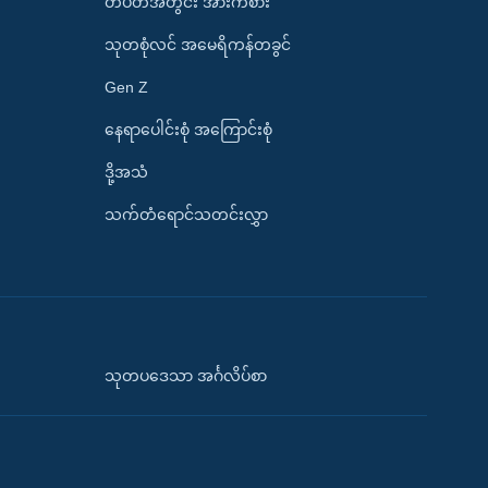
တပတ်အတွင်း အားကစား
သုတစုံလင် အမေရိကန်တခွင်
Gen Z
နေရာပေါင်းစုံ အကြောင်းစုံ
ဒို့အသံ
သက်တံရောင်သတင်းလွှာ
သုတပဒေသာ အင်္ဂလိပ်စာ