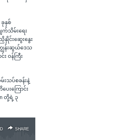
ုနှစ်
ျက်သိမ်းရေး
နှိုင်းဆွေးနွေး
 ကျွန်းဆွယ်ဒေသ
်း ဝန်ကြီး
စမ်းသပ်စခန်းနဲ့
ကတိပေးကြောင်း
ို့ရဲ့ ၃
D
SHARE