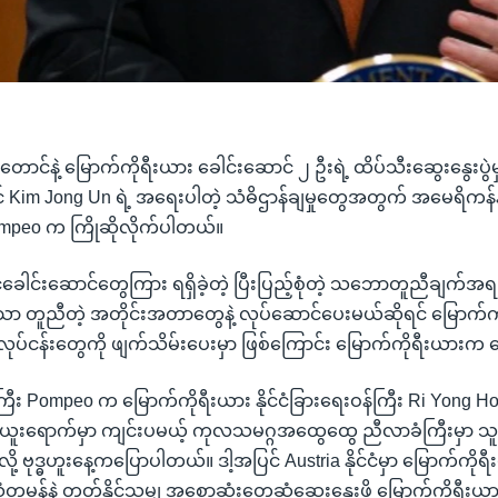
ောင်နဲ့ မြောက်ကိုရီးယား ခေါင်းဆောင် ၂ ဦးရဲ့ ထိပ်သီးဆွေးနွေးပွဲမ
 Kim Jong Un ရဲ့ အရေးပါတဲ့ သံဓိဌာန်ချမှုတွေအတွက် အမေရိကန်နို
ompeo က ကြိုဆိုလိုက်ပါတယ်။
င်ငံခေါင်းဆောင်တွေကြား ရရှိခဲ့တဲ့ ပြီးပြည့်စုံတဲ့ သဘောတူညီချက်
 တူညီတဲ့ အတိုင်းအတာတွေနဲ့ လုပ်ဆောင်ပေးမယ်ဆိုရင် မြောက်ကို
ုပ်ငန်းတွေကို ဖျက်သိမ်းပေးမှာ ဖြစ်ကြောင်း မြောက်ကိုရီးယားက
်ကြီး Pompeo က မြောက်ကိုရီးယား နိုင်ငံခြားရေးဝန်ကြီး Ri Yong Ho 
ူးရောက်မှာ ကျင်းပမယ့် ကုလသမဂ္ဂအထွေထွေ ညီလာခံကြီးမှာ သူနဲ့တွ
ု့ ဗုဒ္ဓဟူးနေ့ကပြောပါတယ်။ ဒါ့အပြင် Austria နိုင်ငံမှာ မြောက်ကိုရ
န်နဲ့ တတ်နိုင်သမျှ အစောဆုံးတွေ့ဆုံဆွေးနွေးဖို့ မြောက်ကိုရီးယ