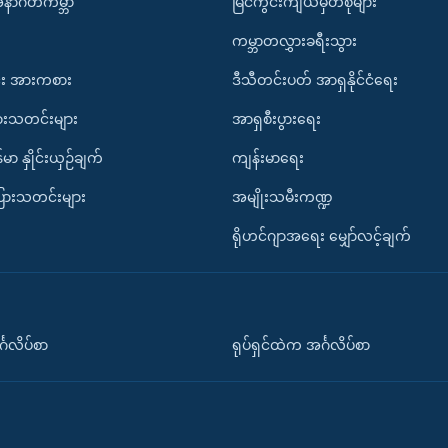
အနာဂတ်ကမ္ဘာ
မြင်ကွင်းကျယ်မှတ်စုများ
ကမ္ဘာတလွှားခရီးသွား
း အားကစား
ဒီသီတင်းပတ် အာရှနိုင်ငံရေး
ားသတင်းများ
အာရှစီးပွားရေး
်မာ နှိုင်းယှဉ်ချက်
ကျန်းမာရေး
ပြားသတင်းများ
အမျိုးသမီးကဏ္ဍ
ရိုဟင်ဂျာအရေး မျှော်လင့်ချက်
်္ဂလိပ်စာ
ရုပ်ရှင်ထဲက အင်္ဂလိပ်စာ