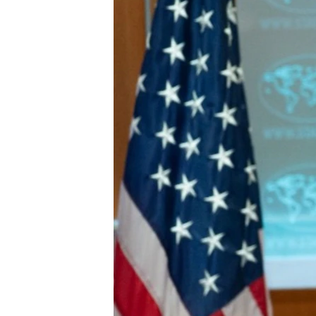
သုတပဒေသာ အင်္ဂလိပ်စာ
အ
ညွန်း
စာမျက်နှာ
သို့
ကျော်
ကြည့်
ရန်
ရှာဖွေ
ရန်
နေရာ
သို့
ကျော်
ရန်