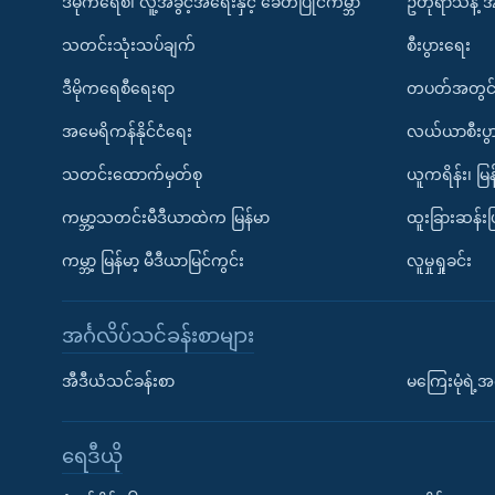
ဒီမိုကရေစီ၊ လူ့အခွင့်အရေးနှင့် ခေတ်ပြိုင်ကမ္ဘာ
ဥတုရာသီနဲ့ 
သတင်းသုံးသပ်ချက်
စီးပွားရေး
ဒီမိုကရေစီရေးရာ
တပတ်အတွင်
အမေရိကန်နိုင်ငံရေး
လယ်ယာစီးပွ
သတင်းထောက်မှတ်စု
ယူကရိန်း၊ မြန
ကမ္ဘာ့သတင်းမီဒီယာထဲက မြန်မာ
ထူးခြားဆန်း
ကမ္ဘာ့ မြန်မာ့ မီဒီယာမြင်ကွင်း
လူမှုရှုခင်း
အင်္ဂလိပ်သင်ခန်းစာများ
အီဒီယံသင်ခန်းစာ
မကြေးမုံရဲ့အင
ရေဒီယို