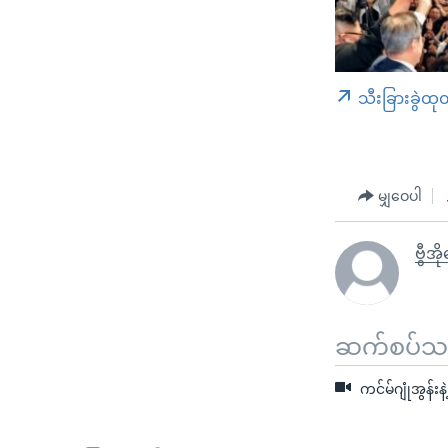
သီးခြားခွဲထု
မျှဝေပါ
ဗွီအိ
ဆက်စပ်သတင
ကင်မ်ဂျုံအွန်းနဲ