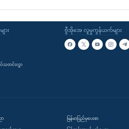
ုများ
ဗွီအိုအေ လူမှုကွန်ယက်များ
းလ်သတင်းလွှာ
ပညာ
မြန်မာပြည်မှပေးစာ