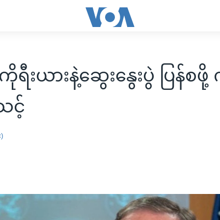
ိုရီးယားနဲ့ဆွေးနွေးပွဲ ပြန်စဖို့
င့်
း)