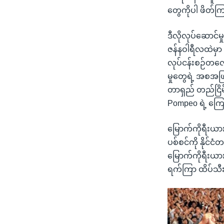
တွေကိုပါ ဖိတ်က
ဒီလိုလုပ်ဆောင်မ
ဇန်နဝါရီလထဲမှ
လုပ်ငန်းစဉ်တလျှ
မှုတွေရဲ့ အစအဖ
တာရှည် တည်ငြိမ
Pompeo ရဲ့ ကြ
မြောက်ကိုရီးယားက
ပစ်စင်ကို နိုင်
မြောက်ကိုရီးယား
ရက်ကြာ ထိပ်သီး