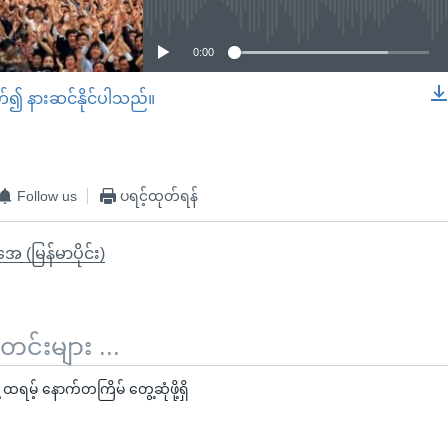
0:00
တ်၍ နားဆင်နိုင်ပါသည်။
EMBED
Follow us
ပရင့်ထုတ်ရန်
ုအေ (မြန်မာပိုင်း)
်းများ ...
့ ထရမ့် နောက်တကြိမ် တွေ့ဆုံဖို့ရှိ