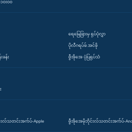
၀-၁၀း၀၀
ရေမြေခြားမှ ရုပ်ပုံလွှာ
ပိုလီဂရပ်ဖ်.အင်ဖို
်းခန်း
ဗွီအိုအေ ပုံပြရုပ်သံ
း
ိုင်းလ်သတင်းအက်ပ်-Apple
ဗွီအိုအေမိုဘိုင်းလ်သတင်းအက်ပ်-An