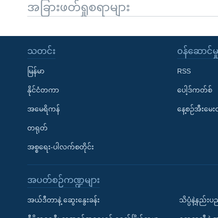
အခြားဖတ်ရှုစရာများ
သတင်း
၀န်ဆောင်မှ
မြန်မာ
RSS
နိုင်ငံတကာ
ပေါ့ဒ်ကတ်စ်
အမေရိကန်
နေ့စဉ်အီးမေ
တရုတ်
အစ္စရေး-ပါလက်စတိုင်း
အပတ်စဉ်ကဏ္ဍများ
အယ်ဒီတာနဲ့ ဆွေးနွေးခန်း
သိပ္ပံနဲ့နည်း