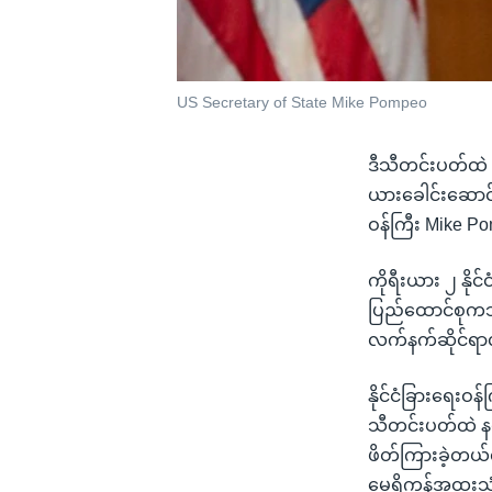
US Secretary of State Mike Pompeo
ဒီသီတင်းပတ်ထဲ တ
ယားခေါင်းဆောင်
ဝန်ကြီး Mike P
ကိုရီးယား ၂ နို
ပြည်ထောင်စုကသာ
လက်နက်ဆိုင်ရာလ
နိုင်ငံခြားရေးဝန
သီတင်းပတ်ထဲ နယ
ဖိတ်ကြားခဲ့တယ်လိ
မေရိကန်အထူးသံတမ