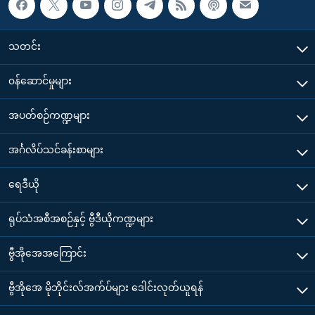
သတင်း
၀န်ဆောင်မှုများ
အပတ်စဉ်ကဏ္ဍများ
အင်္ဂလိပ်သင်ခန်းစာများ
ရေဒီယို
ရုပ်သံအစီအစဉ်နှင့် ဗွီဒီယိုကဏ္ဍများ
ဗွီအိုအေအကြောင်း
ဗွီအိုအေ မိုဘိုင်းလ်အက်ပ်များ ဒေါင်းလုတ်ယူရန်