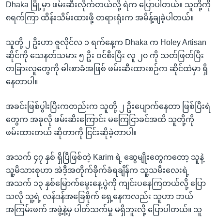
Dhaka မြို့မှာ ဖမ်းဆီးလိုက်တယ်လို့ ရဲက ပြောပါတယ်။ သူတို့ကို
၈ရက်ကြာ ထိန်းသိမ်းထားဖို့ တရားရုံးက အမိန့်ချခဲ့ပါတယ်။
သူတို့ ၂ ဦးဟာ ဇူလိုင်လ ၁ ရက်နေ့က Dhaka က Holey Artisan
ဆိုင်ကို သေနတ်သမား ၅ ဦး ဝင်စီးပြီး လူ ၂၀ ကို သတ်ဖြတ်ပြီး
တခြားလူတွေကို ဓါးစာခံအဖြစ် ဖမ်းဆီးထားစဉ်က ဆိုင်ထဲမှာ ရှိ
နေတာပါ။
အခင်းဖြစ်ပွါးပြီးကတည်းက သူတို့ ၂ ဦးပျောက်နေတာ ဖြစ်ပြီးရဲ
တွေက အခုလို ဖမ်းဆီးကြောင်း မကြေငြာခင်အထိ သူတို့ကို
ဖမ်းထားတယ် ဆိုတာကို ငြင်းဆိုခဲ့တာပါ။
အသက် ၄၇ နှစ် ရှိပြီဖြစ်တဲ့ Karim ရဲ့ ဆွေမျိုးတွေကတော့ သူနဲ့
သူ့မိသားစုဟာ အဲဒီ့အတိုက်ခိုက်ခံရချိန်က သူ့သမီးလေးရဲ့
အသက် ၁၃ နှစ်မြောက်မွေးနေ့ပွဲကို ကျင်းပနေကြတယ်လို့ ပြော
သလို သူ့ရဲ့ လန်ဒန်အခြေစိုက် ရှေ့နေကလည်း သူဟာ ဘယ်
အကြမ်းဖက် အဖွဲ့နဲ့မှ ပါတ်သက်မှု မရှိဘူးလို့ ပြောပါတယ်။ သူ