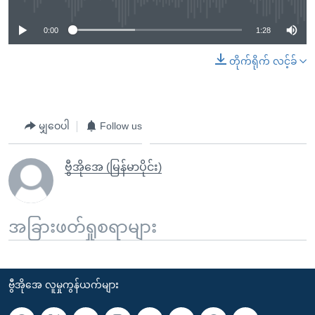
0:00
1:28
တိုက်ရိုက် လင့်ခ်
မျှဝေပါ
Follow us
ဗွီအိုအေ (မြန်မာပိုင်း)
အခြားဖတ်ရှုစရာများ
ဗွီအိုအေ လူမှုကွန်ယက်များ