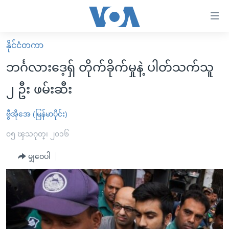
သုံး
ရ
လွယ်ကူ
နိုင်ငံတကာ
မူလစာမျက်နှာ
စေ
ဘင်္ဂလားဒေ့ရှ် တိုက်ခိုက်မှုနဲ့ ပါတ်သက်သူ
မြန်မာ
သည့်
၂ ဦး ဖမ်းဆီး
ကမ္ဘာ့သတင်းများ
Link
ဗွီဒီယို
နိုင်ငံတကာ
ဗွီအိုအေ (မြန်မာပိုင်း)
များ
သတင်းလွတ်လပ်ခွင့်
အမေရိကန်
၀၅ ၾသဂုတ္၊ ၂၀၁၆
ပင်မ
ရပ်ဝန်းတခု လမ်းတခု အလွန်
တရုတ်
အကြောင်းအရာ
မျှဝေပါ
သို့
အင်္ဂလိပ်စာလေ့လာမယ်
အစ္စရေး-ပါလက်စတိုင်း
ကျော်
အပတ်စဉ်ကဏ္ဍများ
အမေရိကန်သုံးအီဒီယံ
ကြည့်
ရေဒီယိုနှင့်ရုပ်သံ အချက်အလက်များ
မကြေးမုံရဲ့ အင်္ဂလိပ်စာ
ရေဒီယို
ရန်
ပင်မ
ရေဒီယို/တီဗွီအစီအစဉ်
ရုပ်ရှင်ထဲက အင်္ဂလိပ်စာ
တီဗွီ