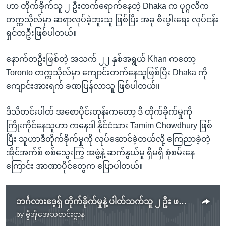
ဟာ တိုက်ခိုက်သူ ၂ ဦးတက်ရောက်နေတဲ့ Dhaka က ပုဂ္ဂလိက
တက္ကသိုလ်မှာ ဆရာလုပ်ခဲ့ဘူးသူ ဖြစ်ပြီး အခု စီးပွါးရေး လုပ်ငန်း
ရှင်တဦးဖြစ်ပါတယ်။
နောက်တဦးဖြစ်တဲ့ အသက် ၂၂ နှစ်အရွယ် Khan ကတော့
Toronto တက္ကသိုလ်မှာ ကျောင်းတက်နေသူဖြစ်ပြီး Dhaka ကို
ကျောင်းအားရက် ခဏပြန်လာသူ ဖြစ်ပါတယ်။
ဒီသီတင်းပါတ် အစောပိုင်းတုန်းကတော့ ဒီ တိုက်ခိုက်မှုကို
ကြိုးကိုင်နေသူဟာ ကနေဒါ နိုင်ငံသား Tamim Chowdhury ဖြစ်
ပြီး သူဟာဒီတိုက်ခိုက်မှုကို လုပ်ဆောင်ခဲ့တယ်လို့ ကြေညာခဲ့တဲ့
အိုင်အက်စ် စစ်သွေးကြွ အဖွဲ့နဲ့ ဆက်နွယ်မှု ရှိမရှိ စုံစမ်းနေ
ကြောင်း အာဏာပိုင်တွေက ပြောပါတယ်။
ဘင်္ဂလားဒေ့ရှ် တိုက်ခိုက်မှုနဲ့ ပါတ်သက်သူ ၂ ဦး ဖမ်းဆီး
by
ဗွီအိုအေသတင်းဌာန
No media source currently available