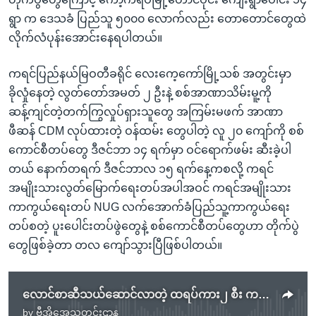
ရွာ က ဒေသခံ ပြည်သူ ၅၀၀၀ လောက်လည်း တောတောင်တွေထဲ
လိုက်လံပုန်းအောင်းနေရပါတယ်။
ကရင်ပြည်နယ်မြဝတီခရိုင် လေးကေ့ကော်မြို့သစ် အတွင်းမှာ
ခိုလှုံနေတဲ့ လွတ်တော်အမတ် ၂ ဦးနဲ့ စစ်အာဏာသိမ်းမူ့ကို
ဆန့်ကျင်တဲ့တက်ကြွလှုပ်ရှားသူတွေ အကြမ်းမဖက် အာဏာ
ဖီဆန် CDM လုပ်ထားတဲ့ ဝန်ထမ်း တွေပါတဲ့ လူ ၂၀ ကျော်ကို စစ်
ကောင်စီတပ်တွေ ဒီဇင်ဘာ ၁၄ ရက်မှာ ဝင်ရောက်ဖမ်း ဆီးခဲ့ပါ
တယ် နောက်တရက် ဒီဇင်ဘာလ ၁၅ ရက်နေ့ကစလို့ ကရင်
အမျိုးသားလွတ်မြောက်ရေးတပ်အပါအဝင် ကရင်အမျိုးသား
ကာကွယ်ရေးတပ် NUG လက်အောက်ခံပြည်သူ့ကာကွယ်ရေး
တပ်စတဲ့ ပူးပေါင်းတပ်ဖွဲတွေနဲ့ စစ်ကောင်စီတပ်တွေဟာ တိုက်ပွဲ
တွေဖြစ်ခဲ့တာ တလ ကျော်သွားပြီဖြစ်ပါတယ်။
လောင်စာဆီသယ်ဆောင်လာတဲ့ ထရပ်ကား၂ စီး ကရင်တပ် နဲ့ PDF တို့ ပစ်ခတ်ဖျက်ဆီး
by
ဗွီအိုအေသတင်းဌာန