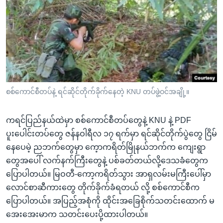
အ
သုတပဒေသာ အင်္ဂလိပ်စာ
ညွန်း
Learning English
စာမျက်နှာ
သို့
ဗွီအိုအေ လူမှုကွန်ယက်များ
ကျော်
ကြည့်
ရန်
ဘာသာစကားများ
စစ်ကောင်စီတပ်နဲ့ ရင်ဆိုင်တိုက်ခိုက်နေတဲ့ KNU တပ်ဖွဲ့ဝင်အချို့။
ရှာဖွေ
ရန်
ကရင်ပြည်နယ်ထဲမှာ စစ်ကောင်စီတပ်တွေနဲ့ KNU နဲ့ PDF
နေရာ
ပူးပေါင်းတပ်တွေ ဇန်နဝါရီလ ၁၇ ရက်မှာ ရင်ဆိုင်တိုက်ပွဲတွေ ငြိမ်
သို့
နေပေမဲ့ ညဘက်တွေမှာ ကေ့ာကရိတ်မြိုနယ်ဘက်က ကျေးရွာ
ကျော်
တွေအပေါ် လက်နက်ကြီးတွေနဲ့ ပစ်ခတ်တယ်လို့ဒေသခံတွေက
ရန်
ပြောပါတယ်။ မြဝတီ-ကော့ကရိတ်သွား အာရှလမ်းမကြီးပေါ်မှာ
လောင်စာဆီကားတွေ တိုက်ခိုက်ခံရတယ် လို့ စစ်ကောင်စီက
ပြောပါတယ်။ အပြည့်အစုံကို ထိုင်းအခြေစိုက်သတင်းထောက် မ
အေးအေးမာက သတင်းပေးပို့ထားပါတယ်။