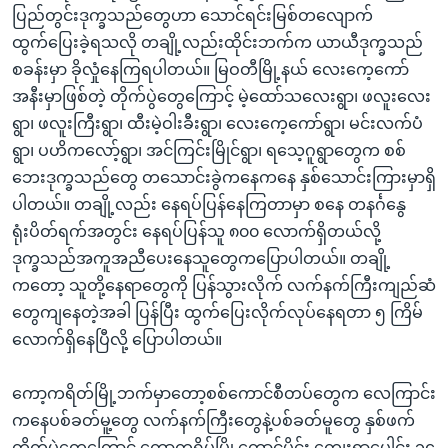
ပြည်တွင်းဒုက္ခသည်တွေဟာ သောင်ရင်းမြစ်တလျောက်
ထွက်ပြေးခဲ့ရသလို တချို့လည်းထိုင်းဘက်က ယာယီဒုက္ခသည်
စခန်းမှာ ခိုလှုံနေကြရပါတယ်။ မြဝတီမြို့နယ် လေးကေ့ကော်
အနီးမှာဖြစ်တဲ့ တိုက်ပွဲတွေကြောင့် မဲ့ထော်သလေးရွာ၊ ဖလူးလေး
ရွာ၊ ဖလူးကြီးရွာ၊ ထီးမဲ့ဝါးခီးရွာ၊ လေးကေ့ကော်ရွာ၊ မင်းလက်ပံ
ရွာ၊ ပဟိကလော့်ရွာ၊ အင်ကြင်းမြိုင်ရွာ၊ ရသေ့ဂူရွာတွေက စစ်
ဘေးဒုက္ခသည်တွေ တသောင်းခွဲကနေကနေ နှစ်သောင်းကြားမှာရှိ
ပါတယ်။ တချို့လည်း နေရပ်ပြန်နေကြတာမှာ စနေ တနင်္ဂနွေ
ရုံးပိတ်ရက်အတွင်း နေရပ်ပြန်သူ ၈၀၀ လောက်ရှိတယ်လို့
ဒုက္ခသည်အကူအညီပေးနေသူတွေကပြောပါတယ်။ တချို့
ကတော့ သူတို့နေရာတွေကို ပြန်သွားလိုက် လက်နက်ကြီးကျည်ဆံ
တွေကျနေတဲ့အခါ ပြန်ပြီး ထွက်ပြေးလိုက်လုပ်နေရတာ ၅ ကြိမ်
လောက်ရှိနေပြီလို့ ပြောပါတယ်။
ကော့ကရိတ်မြို့ဘက်မှာတော့စစ်ကောင်စီတပ်တွေက လေကြာင်း
ကနေပစ်ခတ်မူ့တွေ လက်နက်ကြီးတွေနဲ့ပစ်ခတ်မူတွေ နှစ်ဖက်
တိုက်ပွဲတွေကြောင့် ကော့ကရိပ်မြို့တောင်ပိုင်း ကျေးရွာပေါင်း ၁၄