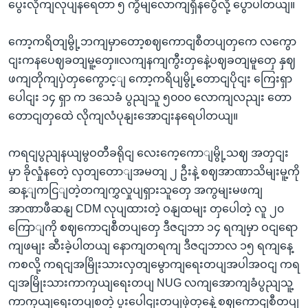
ပွေးလိုကျလုပျနရေတာ ၅ ကွိမျလောကျရှိနပွေီလို့ ပွောပါတယျ။
ကော့ကရိတျမွို့ဘကျမှာတော့စဈကောငျစီတပျတှကေ လကွော
ငျးကနပေဈခတျမူ့တှေ။လကျနကျကွီးတှနေဲ့ပဈခတျမူတှေ နှဈ
ဖကျတိုကျပှဲတှကွေောင့ျ ကော့ကရိပျမွို့တောငျပိုငျး ကြေးရှာ
ပေါငျး ၁၄ ရှာ က ဒသေခံ ပွညျသူ ၅၀၀၀ လောကျလညျး တော
တောငျတှထေဲ လိုကျလံပုနျးအောငျးနရေပါတယျ။
ကရငျပွညျနယျမွဝတီခရိုငျ လေးကေ့ကောျမွို့သဈ အတှငျး
မှာ ခိုလှုံနတေဲ့ လှတျတောျအမတျ ၂ ဦးနဲ့ စဈအာဏာသိမျးမူ့ကို
ဆန့ျကငြျတဲ့တကျကွှလှုပျရှားသူတှေ အကွမျးမဖကျ
အာဏာဖီဆနျ CDM လုပျထားတဲ့ ဝနျထမျး တှပေါတဲ့ လူ ၂၀
ကြောျကို စဈကောငျစီတပျတှေ ဒီဇငျဘာ ၁၄ ရကျမှာ ဝငျရော
ကျဖမျး ဆီးခဲ့ပါတယျ နောကျတရကျ ဒီဇငျဘာလ ၁၅ ရကျနေ့
ကစလို့ ကရငျအမြိုးသားလှတျမွောကျရေးတပျအပါအဝငျ ကရ
ငျအမြိုးသားကာကှယျရေးတပျ NUG လကျအောကျခံပွညျသူ့
ကာကှယျရေးတပျစတဲ့ ပူးပေါငျးတပျဖှဲတှနေဲ့ စဈကောငျစီတပျ