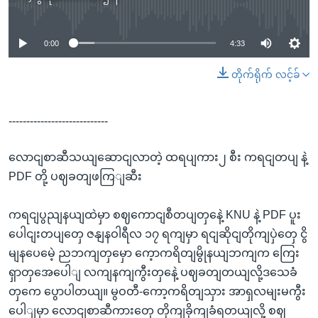
No media source currently available
0:00
4:33
တိုက်ရိုက် လင့်ခ်
----------------------------
လောငျစာဆီသယျဆောငျလာတဲ့ ထရပျကား၂ စီး ကရငျတပျ နဲ့
PDF တို့ ပဈခတျဖကြျဆီး
ကရငျပွညျနယျထဲမှာ စဈကောငျစီတပျတှနေဲ့ KNU နဲ့ PDF ပူး
ပေါငျးတပျတှေ ဇနျနဝါရီလ ၁၇ ရကျမှာ ရငျဆိုငျတိုကျပှဲတှေ ငွိ
မျနပေမေဲ့ ညဘကျတှမှော ကေ့ာကရိတျမွိုနယျဘကျက ကြေး
ရှာတှအေပေါျ လကျနကျကွီးတှနေဲ့ ပဈခတျတယျလို့ဒသေခံ
တှကေ ပွောပါတယျ။ မွဝတီ-ကော့ကရိတျသှား အာရှလမျးမကွီး
ပေါျမှာ လောငျစာဆီကားတှေ တိုကျခိုကျခံရတယျလို့ စဈ