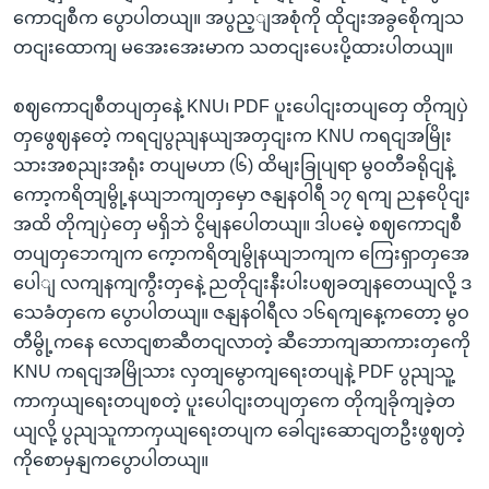
ကောငျစီက ပွောပါတယျ။ အပွည့ျအစုံကို ထိုငျးအခွစေိုကျသ
တငျးထောကျ မအေးအေးမာက သတငျးပေးပို့ထားပါတယျ။
စဈကောငျစီတပျတှနေဲ့ KNU၊ PDF ပူးပေါငျးတပျတှေ တိုကျပှဲ
တှဖွေဈနတေဲ့ ကရငျပွညျနယျအတှငျးက KNU ကရငျအမြိုး
သားအစညျးအရုံး တပျမဟာ (၆) ထိမျးခြုပျရာ မွဝတီခရိုငျနဲ့
ကော့ကရိတျမွို့နယျဘကျတှမှော ဇနျနဝါရီ ၁၇ ရကျ ညနပေိုငျး
အထိ တိုကျပှဲတှေ မရှိဘဲ ငွိမျနပေါတယျ။ ဒါပမေဲ့ စဈကောငျစီ
တပျတှဘေကျက ကေ့ာကရိတျမွိုနယျဘကျက ကြေးရှာတှအေ
ပေါျ လကျနကျကွီးတှနေဲ့ ညတိုငျးနီးပါးပဈခတျနတေယျလို့ ဒ
သေခံတှကေ ပွောပါတယျ။ ဇနျနဝါရီလ ၁၆ရကျနေ့ကတော့ မွဝ
တီမွို့ကနေ လောငျစာဆီတငျလာတဲ့ ဆီဘောကျဆာကားတှကေို
KNU ကရငျအမြိုသား လှတျမွောကျရေးတပျနဲ့ PDF ပွညျသူ့
ကာကှယျရေးတပျစတဲ့ ပူးပေါငျးတပျတှကေ တိုကျခိုကျခဲ့တ
ယျလို့ ပွညျသူကာကှယျရေးတပျက ခေါငျးဆောငျတဦးဖွဈတဲ့
ကိုစောမှနျကပွောပါတယျ။