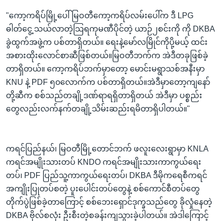
"ကော့ကရိပ်မြို့ပေါ် မြဝတီကော့ကရိပ်လမ်းပေါ်က ဒီ LPG
ဓါတ်ငွေ့ သယ်လာတဲ့သြရကုမဏီပိုင်တဲ့ ယာဉ်၂စင်းကို ကို DKBA
ခွဲထွက်အဖွဲ့က ပစ်တာရှိတယ်။ ရေးနဲ့မော်လမြိုင်ကိုပို့မယ့် ထင်း
အစားထိုးလောင်စာဆီဖြစ်တယ်။မြဝတီဘက်က အဲဒီတခုဖြစ်ခဲ့
တာရှိတယ်။ ကော့ကရိပ်ဘက်မှာတော့ မောင်းမရွာသစ်အနီးမှာ
KNU နဲ့ PDF ၅၀လောက်က ပစ်တာရှိတယ်။အဲဒီမှာတော့ကျနော်
တို့ဆီက စစ်သည်တချို့ဒဏ်ရာရရှိတာရှိတယ် အဲဒီမှာ ပစ္စည်း
တွေလည်းလက်နက်တချို့သိမ်းဆည်းရမိတာရှိပါတယ်။"
ကရင်ပြည်နယ်၊ မြဝတီမြို့တောင်ဘက် ဖလူးလေးရွာမှာ KNLA
ကရင်အမျိုးသားတပ် KNDO ကရင်အမျိုးသားကာကွယ်ရေး
တပ်၊ PDF ပြည်သူ့ကာကွယ်ရေးတပ်၊ DKBA ဒီမိုကရေစီကရင်
အကျိုးပြုတပ်စတဲ့ ပူးပေါင်းတပ်တွေနဲ့ စစ်ကောင်စီတပ်တွေ
တိုက်ပွဲဖြစ်ခဲ့တာကြောင့် စစ်ဘေးရှောင်ဒုက္ခသည်တွေ ခိုလှုံနေတဲ့
DKBA ဗိုလ်စလုံး ဦးစီးတဲ့စခန်းကျသွားခဲ့ပါတယ်။ အဲဒါကြောင့်