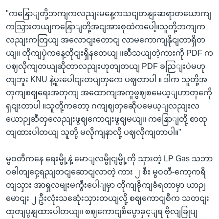
"ကနြောျတို့ဘကျကလညျးမနေ့ကသငျတနျးဆရာတယောကျ
ကသြှားတယျကနြောျတို့အငျအားစုထဲကပေါ့။သူတို့ဘကျက
လညျးကတြယျ အလောငျးတောငျ လာမကောကျနိုငျတာရှိတ
ယျ။ တိုကျပှဲကနေ့တိုငျးရှိနတေယျ ။ဆီသယျတဲ့ကားကို PDF က
ပဈလိုကျတယျဆိုတာလညျးဟုတျတယျ PDF ခညြျးပဲမဟု
တျဘူး KNU နဲ့ပူးပေါငျးတပျတှကေ ပဈတာပါ ။ ဒါက သူတို့အ
တှကျစဈရေးအတှကျ အထောကျအကူဖွဈစမေယ့ျဟာတှကေို
ရှငျးတာပါ ။သူတို့ကတော့ ဂကျဈတှဆေိုပမေယ့ျလညျးလ
ယောဉျဆီတှလေညျးဖွဈကောငျးဖွဈမယျ။ ကနြောျတို့ စာထု
တျထားပါတယျ သူတို့ မလိုကျနာလို့ ပဈလိုကျတာပါ။"
မွဝတီကနေ ရေးမွို့နဲ့ မောျလမွိုငျမွို့ကို သှားတဲ့ LP Gas သဘာ
ဝဓါတျငှေ့ရညျတငျဆောငျလာတဲ့ ကား ၂ စီး မွဝတီ-ကော့ကရိ
တျသှား အာရှလမျးမကွီးပေါျမှာ တိုကျခိုကျခံရတာမှာ ယာဉျ
မောငျး ၂ ဦးလုံးသဆေုံးသှားတယျလို့ စဈကောငျစီက သတငျး
ထုတျပွနျထားပါတယျ။ စဈကောငျစီပွောခှင့ျရ ဗိုလျခြုပျ