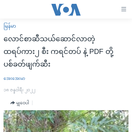
သုံး
ရ
လွယ်ကူ
မြန်မာ
မူလစာမျက်နှာ
စေ
လောင်စာဆီသယ်ဆောင်လာတဲ့
မြန်မာ
သည့်
ထရပ်ကား၂ စီး ကရင်တပ် နဲ့ PDF တို့
ကမ္ဘာ့သတင်းများ
Link
ပစ်ခတ်ဖျက်ဆီး
ဗွီဒီယို
နိုင်ငံတကာ
များ
သတင်းလွတ်လပ်ခွင့်
အမေရိကန်
ပင်မ
အေးအေးမာ
ရပ်ဝန်းတခု လမ်းတခု အလွန်
တရုတ်
အကြောင်းအရာ
၁၈ ဇန္နဝါရီ၊ ၂၀၂၂
သို့
အင်္ဂလိပ်စာလေ့လာမယ်
အစ္စရေး-ပါလက်စတိုင်း
ကျော်
မျှဝေပါ
အပတ်စဉ်ကဏ္ဍများ
အမေရိကန်သုံးအီဒီယံ
ကြည့်
ရေဒီယိုနှင့်ရုပ်သံ အချက်အလက်များ
မကြေးမုံရဲ့ အင်္ဂလိပ်စာ
ရေဒီယို
ရန်
ပင်မ
ရေဒီယို/တီဗွီအစီအစဉ်
ရုပ်ရှင်ထဲက အင်္ဂလိပ်စာ
တီဗွီ