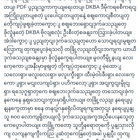
တပျ၊ PDF ပွညျသူ့ကာကှယျရေးတပျ၊ DKBA ဒီမိုကရစေီကရငျ
အကြိုးပွုတပျစတဲ့ ပူးပေါငျးတပျတှနေဲ့ စဈကောငျစီတပျတှ
တေိုကျပှဲဖွဈခဲ့တာကွောင့ျ စဈဘေးရှောငျဒုက်ခသညျတှေ
ခိုလှုံနတေဲ့ DKBA ဗိုလျစလုံး ဦးစီးတဲ့စခနျးကသြှားခဲ့ပါတယျ။
အဲဒါကွောင့ျ ပွညျတှငျးဒုက်ခသညျတှဟော သောငျရငျးမွဈတ
လြောကျ ထှကျပွေးခဲ့ရသလို တခြို့လညျးထိုငျးဘကျက ယာယီ
ဒုက်ခသညျစခနျးမှာ ခိုလှုံနကွေရပါတယျ။ မွဝတီမွို့နယျ လေး
ကေ့ကောျအနီးမှာဖွဈတဲ့ တိုကျပှဲတှကွေောင့ျ မဲ့ထောျ
သလေးရှာ၊ ဖလူးလေးရှာ၊ ဖလူးကွီးရှာ၊ ထီးမဲ့ဝါးခီးရှာ၊ လေးကေ့
ကောျရှာ၊ မငျးလကျပံရှာ၊ ပဟိကလော့ျရှာ၊ အငျကွငျးမွိုငျ
ရှာ၊ ရသေ့ဂူရှာတှကေ စဈဘေးဒုက်ခသညျတှေ တသောငျးခှဲက
နကေနေ နှဈသောငျးကွားမှာရှိပါတယျ။ တခြို့လညျး နရေပျပွ
နျနကွေတာမှာ စနေ တနငျ်ဂနှရေုံးပိတျရကျအတှငျး နရေပျပွနျ
သူ ၈၀၀ လောကျရှိတယျလို့ ဒုက်ခသညျအကူအညီပေးနသေူတှ
ကေပွောပါတယျ။ တခြို့ကတော့ သူတို့နရောတှကေို ပွနျသှားလို
ကျ လကျနကျကွီးကညြျဆံတှကေနြတေဲ့အခါ ပွနျပွီး ထှကျ