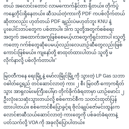
တယ် အလောင်းတောင် လာမကောက်နိုင်တာ ရှိတယ်။ တိုက်ပွဲ
ကနေ့တိုင်းရှိနေတယ်။ ဆီသယ်တဲ့ကားကို PDF ကပစ်လိုက်တယ်
ဆိုတာလည်း ဟုတ်တယ် PDF ချည်းပဲမဟုတ်ဘူး KNU နဲ့
ပူးပေါင်းတပ်တွေက ပစ်တာပါ။ ဒါက သူတို့အတွက်စစ်ရေး
အတွက် အထောက်အကူဖြစ်စေမယ့်ဟာတွေကိုရှင်းတာပါ ။သူတို့
ကတော့ ဂက်စ်တွေဆိုပေမယ့်လည်းလေယာဉ်ဆီတွေလည်းဖြစ်
ကောင်းဖြစ်မယ်။ ကျနော်တို့ စာထုတ်ထားပါတယ် သူတို့ မ
လိုက်နာလို့ ပစ်လိုက်တာပါ။"
မြဝတီကနေ ရေးမြို့နဲ့ မော်လမြိုင်မြို့ကို သွားတဲ့ LP Gas သဘာ
ဝဓါတ်ငွေ့ရည် တင်ဆောင်လာတဲ့ ကား ၂ စီး မြဝတီ-ကော့ကရိတ်
သွား အာရှလမ်းမကြီးပေါ်မှာ တိုက်ခိုက်ခံရတာမှာ ယာဉ်မောင်း ၂
ဦးလုံးသေဆုံးသွားတယ်လို့ စစ်ကောင်စီက သတင်းထုတ်ပြန်
ထားပါတယ်။ စစ်ကောင်စီပြောခွင့်ရ ဗိုလ်ချုပ်ဇော်မင်းထွန်းက
လောင်စာဆီသယ်ဆောင်လာတဲ့ ကားတွေကို ပစ်ခတ်ခံရတာနဲ့
ပတ်သက်လို့ VOA ကို အခုလိုပြောပါတယ်။