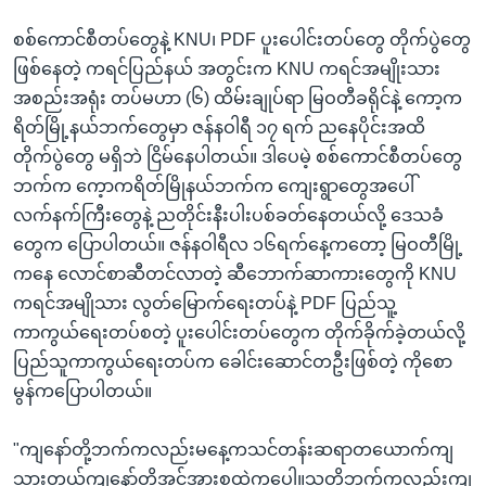
စစ်ကောင်စီတပ်တွေနဲ့ KNU၊ PDF ပူးပေါင်းတပ်တွေ တိုက်ပွဲတွေ
ဖြစ်နေတဲ့ ကရင်ပြည်နယ် အတွင်းက KNU ကရင်အမျိုးသား
အစည်းအရုံး တပ်မဟာ (၆) ထိမ်းချုပ်ရာ မြဝတီခရိုင်နဲ့ ကော့က
ရိတ်မြို့နယ်ဘက်တွေမှာ ဇန်နဝါရီ ၁၇ ရက် ညနေပိုင်းအထိ
တိုက်ပွဲတွေ မရှိဘဲ ငြိမ်နေပါတယ်။ ဒါပေမဲ့ စစ်ကောင်စီတပ်တွေ
ဘက်က ကေ့ာကရိတ်မြိုနယ်ဘက်က ကျေးရွာတွေအပေါ်
လက်နက်ကြီးတွေနဲ့ ညတိုင်းနီးပါးပစ်ခတ်နေတယ်လို့ ဒေသခံ
တွေက ပြောပါတယ်။ ဇန်နဝါရီလ ၁၆ရက်နေ့ကတော့ မြဝတီမြို့
ကနေ လောင်စာဆီတင်လာတဲ့ ဆီဘောက်ဆာကားတွေကို KNU
ကရင်အမျိုသား လွတ်မြောက်ရေးတပ်နဲ့ PDF ပြည်သူ့
ကာကွယ်ရေးတပ်စတဲ့ ပူးပေါင်းတပ်တွေက တိုက်ခိုက်ခဲ့တယ်လို့
ပြည်သူကာကွယ်ရေးတပ်က ခေါင်းဆောင်တဦးဖြစ်တဲ့ ကိုစော
မွန်ကပြောပါတယ်။
"ကျနော်တို့ဘက်ကလည်းမနေ့ကသင်တန်းဆရာတယောက်ကျ
သွားတယ်ကျနော်တို့အင်အားစုထဲကပေါ့။သူတို့ဘက်ကလည်းကျ