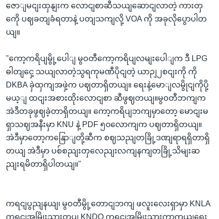
ဇောျမငျးထှနျးက လောငျစာဆီသယျဆောငျလာတဲ့ ကားတှ
ကေို ပဈခတျခံရတာနဲ့ ပတျသကျလို့ VOA ကို အခုလိုပွောပါတ
ယျ။
"ကော့ကရိပျမွို့ပေါျ မွဝတီကော့ကရိပျလမျးပေါျက ဒီ LPG
ဓါတျငှေ့ သယျလာတဲ့သွရကုမဏီပိုငျတဲ့ ယာဉျ၂စငျးကို ကို
DKBA ခှဲထှကျအဖှဲ့က ပဈတာရှိတယျ။ ရေးနဲ့မောျလမွိုငျကိုပို့
မယ့ျ ထငျးအစားထိုးလောငျစာ ဆီဖွဈတယျ။မွဝတီဘကျက
အဲဒီတခုဖွဈခဲ့တာရှိတယျ။ ကော့ကရိပျဘကျမှာတော့ မောငျးမ
ရှာသဈအနီးမှာ KNU နဲ့ PDF ၅၀လောကျက ပဈတာရှိတယျ။
အဲဒီမှာတော့ကနြောျတို့ဆီက စဈသညျတခြို့ဒဏျရာရရှိတာရှိ
တယျ အဲဒီမှာ ပစ်စညျးတှလေညျးလကျနကျတခြို့သိမျးဆ
ညျးရမိတာရှိပါတယျ။"
ကရငျပွညျနယျ၊ မွဝတီမွို့တောငျဘကျ ဖလူးလေးရှာမှာ KNLA
ကရငျအမြိုးသားတပျ KNDO ကရငျအမြိုးသားကာကှယျရေး