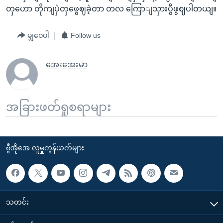
တှဟော တိုကျပှဲတှဖွေဈခဲ့တာ တလ ကြောျသှားပွီဖွဈပါတယျ။
မျှဝေပါ
Follow us
အေးအေးမာ
အခြားဖတ်ရှုစရာများ
ဗွီအိုအေ လူမှုကွန်ယက်များ
သတင်း