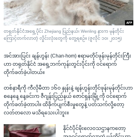
အ
သုတပဒေသာ အင်္ဂလိပ်စာ
ညွန်း
Learning English
စာမျက်နှာ
သို့
ဗွီအိုအေ လူမှုကွန်ယက်များ
တရုတ်နိုင်ငံအရှေ့ပိုင်း Zhejiang ပြည်နယ်၊ Wenling နားက မုန်တိုင်း
ကျော်
ကြောင့်တက်လာတဲ့ လှိုင်းလုံးတွေကို တွေ့ရစဉ်။ (ဇူလိုင် ၁၀၊ ၂၀၁၅)
ကြည့်
ရန်
အင်အားပြင်း ချန်ဟွန်း (Chan-hom) ဧရာမတိုင်ဖုန်းမုန်တိုင်းကြီး
ဘာသာစကားများ
ရှာဖွေ
ဟာ တရုတ်နိုင်ငံ အရှေ့ဘက်ကုန်းတွင်းပိုင်းကို ဝင်ရောက်
ရန်
တိုက်ခတ်ခဲ့ပါတယ်။
နေရာ
သို့
တစ်နာရီကို ကီလိုမီတာ ၁၆၀ နှုန်းနဲ့ ချန်ဟွန်းတိုင်ဖုန်းမုန်တိုင်းဟာ
ကျော်
စနေနေ့ နေ့ခင်းက ဇီဂျန်းပြည်နယ် ဇောင်ရှန်းမြို့ကို ဝင်ရောက်
ရန်
တိုက်ခတ်ခဲ့တာပါ။ ထိခိုက်ပျက်စီးမှုတွေနဲ့ ပတ်သက်လို့တော့
လတ်တလော မသိရသေးပါဘူး။
နိုင်ငံပိုင်မိုးလေဝသဌာနကတော့
အခုဝင်ရောက်လာတဲ့ မုန်တိုင်းဟာ