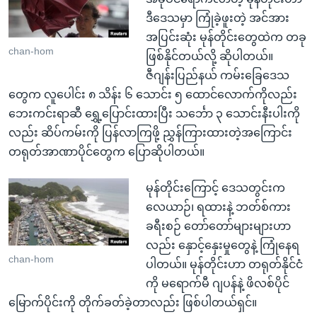
ဒီဒေသမှာ ကြုံခဲ့ဖူးတဲ့ အင်အား
အပြင်းဆုံး မုန်တိုင်းတွေထဲက တခု
chan-hom
ဖြစ်နိုင်တယ်လို့ ဆိုပါတယ်။
ဇီဂျန်းပြည်နယ် ကမ်းခြေဒေသ
တွေက လူပေါင်း ၈ သိန်း ၆ သောင်း ၅ ထောင်လောက်ကိုလည်း
ဘေးကင်းရာဆီ ရွှေ့ပြောင်းထားပြီး သင်္ဘော ၃ သောင်းနီးပါးကို
လည်း ဆိပ်ကမ်းကို ပြန်လာကြဖို့ ညွှန်ကြားထားတဲ့အကြောင်း
တရုတ်အာဏာပိုင်တွေက ပြောဆိုပါတယ်။
မုန်တိုင်းကြောင့် ဒေသတွင်းက
လေယာဉ်၊ ရထားနဲ့ ဘတ်စ်ကား
ခရီးစဉ် တော်တော်များများဟာ
လည်း နှောင့်နှေးမှုတွေနဲ့ ကြုံနေရ
chan-hom
ပါတယ်။ မုန်တိုင်းဟာ တရုတ်နိုင်ငံ
ကို မရောက်မီ ဂျပန်နဲ့ ဖိလစ်ပိုင်
မြောက်ပိုင်းကို တိုက်ခတ်ခဲ့တာလည်း ဖြစ်ပါတယ်ရှင်။