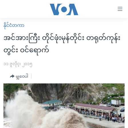
သုံး
ရ
လွယ်ကူ
နိုင်ငံတကာ
မူလစာမျက်နှာ
စေ
အင်အားကြီး တိုင်ဖုံးမုန်တိုင်း တရုတ်ကုန်း
မြန်မာ
သည့်
တွင်း ဝင်ရောက်
ကမ္ဘာ့သတင်းများ
Link
ဗွီဒီယို
နိုင်ငံတကာ
၁၁ ဇူလိုင္၊ ၂၀၁၅
များ
သတင်းလွတ်လပ်ခွင့်
အမေရိကန်
ပင်မ
မျှဝေပါ
ရပ်ဝန်းတခု လမ်းတခု အလွန်
တရုတ်
အကြောင်းအရာ
သို့
အင်္ဂလိပ်စာလေ့လာမယ်
အစ္စရေး-ပါလက်စတိုင်း
ကျော်
အပတ်စဉ်ကဏ္ဍများ
အမေရိကန်သုံးအီဒီယံ
ကြည့်
ရေဒီယိုနှင့်ရုပ်သံ အချက်အလက်များ
မကြေးမုံရဲ့ အင်္ဂလိပ်စာ
ရေဒီယို
ရန်
ပင်မ
ရေဒီယို/တီဗွီအစီအစဉ်
ရုပ်ရှင်ထဲက အင်္ဂလိပ်စာ
တီဗွီ