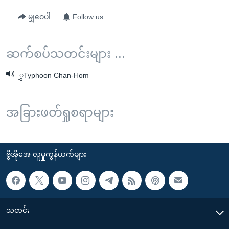
မျှဝေပါ
Follow us
ဆက်စပ်သတင်းများ ...
ွှTyphoon Chan-Hom
အခြားဖတ်ရှုစရာများ
ဗွီအိုအေ လူမှုကွန်ယက်များ
သတင်း