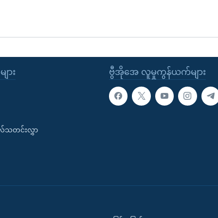
ုများ
ဗွီအိုအေ လူမှုကွန်ယက်များ
းလ်သတင်းလွှာ