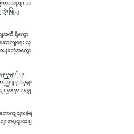
း ဦးဟာလညျး သ
ကွီးခြုပျ
ျအထိ ရှိကွော
ျဆောကျရေး လု
စားနတေဲ့အကွော
ျးမုနျတိုငျး
အကယြျ ရှာသှနျး
မြားစှာ ရမွှေု
ျတောကျသှားခဲ့ရ
ှငျး အပွငျးထနျ