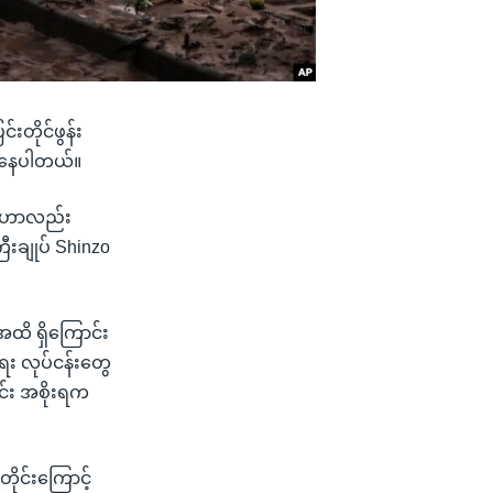
းတိုင်ဖွန်း
လာနေပါတယ်။
ဦးဟာလည်း
ီးချုပ် Shinzo
ထိ ရှိကြောင်း
း လုပ်ငန်းတွေ
်း အစိုးရက
တိုင်းကြောင့်