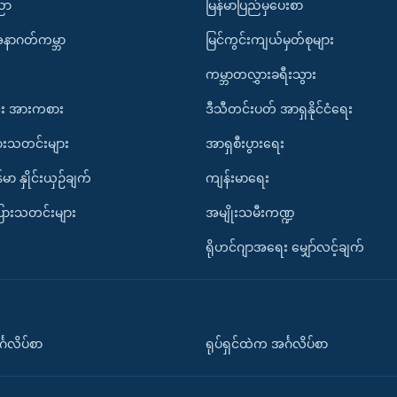
ပညာ
မြန်မာပြည်မှပေးစာ
အနာဂတ်ကမ္ဘာ
မြင်ကွင်းကျယ်မှတ်စုများ
ကမ္ဘာတလွှားခရီးသွား
း အားကစား
ဒီသီတင်းပတ် အာရှနိုင်ငံရေး
ားသတင်းများ
အာရှစီးပွားရေး
်မာ နှိုင်းယှဉ်ချက်
ကျန်းမာရေး
ပြားသတင်းများ
အမျိုးသမီးကဏ္ဍ
ရိုဟင်ဂျာအရေး မျှော်လင့်ချက်
်္ဂလိပ်စာ
ရုပ်ရှင်ထဲက အင်္ဂလိပ်စာ