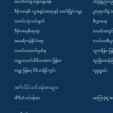
အယ်ဒီတာနဲ့ ဆွေးနွေးခန်း
သိပ္ပံနဲ့နည်း
ဒီမိုကရေစီ၊ လူ့အခွင့်အရေးနှင့် ခေတ်ပြိုင်ကမ္ဘာ
ဥတုရာသီနဲ့ 
သတင်းသုံးသပ်ချက်
စီးပွားရေး
ဒီမိုကရေစီရေးရာ
တပတ်အတွင်
အမေရိကန်နိုင်ငံရေး
လယ်ယာစီးပွ
သတင်းထောက်မှတ်စု
ယူကရိန်း၊ မြန
ကမ္ဘာ့သတင်းမီဒီယာထဲက မြန်မာ
ထူးခြားဆန်း
ကမ္ဘာ့ မြန်မာ့ မီဒီယာမြင်ကွင်း
လူမှုရှုခင်း
အင်္ဂလိပ်သင်ခန်းစာများ
အီဒီယံသင်ခန်းစာ
မကြေးမုံရဲ့အင