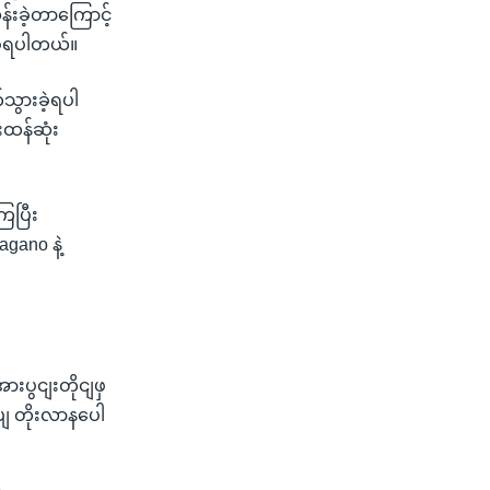
်းခဲ့တာကြောင့်
ခဲ့ရပါတယ်။
သွားခဲ့ရပါ
်းထန်ဆုံး
ြပြီး
agano နဲ့
ားပွငျးတိုငျဖှ
ပျ တိုးလာနပေါ