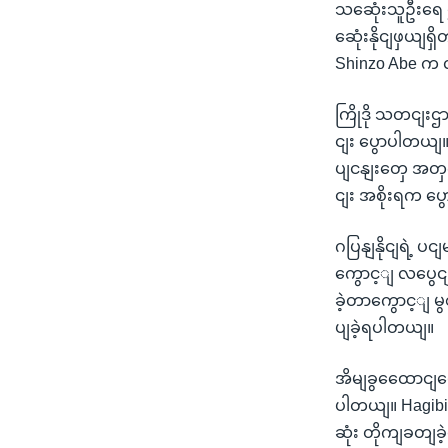
သဆေုံးသူဦးရေ 
ဆေုံးနိုငျဖှယျ
Shinzo Abe က 
ကြိုဒို သတငျး
ငျး ပွောပါတယျ
ပျငနျးတှေ အတှ
ငျး အစိုးရက ပ
ဂပြနျနိုငျရဲ့ ပ
ကွောင့ျ လပွေငျ
ခဲ့တာကွောင့ျ မ
ပျခဲ့ရပါတယျ။
အိမျခွထေောငျပေ
ပါတယျ။ Hagibis
ဆုံး တိုကျခတျခဲ