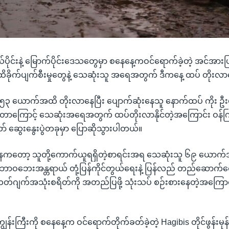
်ပိုင်းနဲ့ မြောက်ပိုင်းဒေသတွေမှာ စနေနေ့ကဝင်ရောက်ခဲ့တဲ့ အင်အားပြင်
့် ထိခိုက်ပျက်စီးမှုတွေနဲ့ သေဆုံးသူ အရေအတွက် ဒီကနေ့ ထပ် တိုး
၅၃ ယောက်အထိ တိုးလာနေပြီး ပျောက်ဆုံးနေသူ နောက်ထပ် ကိုး 
ရှိတာကြောင့် သေဆုံးအရေအတွက် ထပ်တိုးလာနိုင်တဲ့အကြောင်း ဝန်ကြ
် ဆွေးနွေးပွဲတခုမှာ ပြောဆိုသွားပါတယ်။
ာနကတော့ သူတို့ကောက်ယူရရှိတဲ့စာရင်းအရ သေဆုံးသူ ၆၉ ယောက်အ
ာဝဘေးအန္တရာယ် တုံ့ပြန်ကိုင်တွယ်ရေးနဲ့ ပြန်လည် တည်ဆောက်ရေ
်ဂျက်အသုံးစရိတ်ကို အတည်ပြဖို့ သုံးသပ် စဉ်းစားနေတဲ့အကြောင
မကျွန်းကြီးကို စနေနေ့က ဝင်ရောက်တိုက်ခတ်ခဲ့တဲ့ Hagibis တိုင်ဖွန်းမုန်