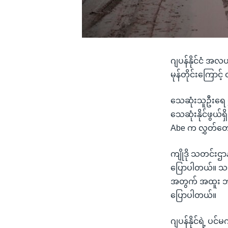
ဂျပန်နိုင်ငံ အလယ
မုန်တိုင်းကြောင
သေဆုံးသူဦးရေ 
သေဆုံးနိုင်ဖွယ်
Abe က လွှတ်တော
ကျိုဒို သတင်းဌ
ပြောပါတယ်။ သဘ
အတွက် အထူး ဘတ
ပြောပါတယ်။
ဂျပန်နိုင်ရဲ့ ပင်