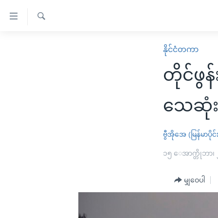
သုံး
ရ
ရှာဖွေ
လွယ်ကူ
မူလစာမျက်နှာ
နိုင်ငံတကာ
ရ
စေ
မြန်မာ
လာ
တိုင်ဖွန
သည့်
ဒ်
ကမ္ဘာ့သတင်းများ
Link
ဗွီဒီယို
နိုင်ငံတကာ
သေဆုံး
များ
သတင်းလွတ်လပ်ခွင့်
အမေရိကန်
ပင်မ
ရပ်ဝန်းတခု လမ်းတခု အလွန်
တရုတ်
ဗွီအိုအေ (မြန်မာပိုင်
အကြောင်းအရာ
အင်္ဂလိပ်စာလေ့လာမယ်
အစ္စရေး-ပါလက်စတိုင်း
၁၅ ေအာက္တိုဘာ၊
သို့
အပတ်စဉ်ကဏ္ဍများ
အမေရိကန်သုံးအီဒီယံ
ကျော်
မျှဝေပါ
ကြည့်
ရေဒီယိုနှင့်ရုပ်သံ အချက်အလက်များ
မကြေးမုံရဲ့ အင်္ဂလိပ်စာ
ရေဒီယို
ရန်
ရေဒီယို/တီဗွီအစီအစဉ်
ရုပ်ရှင်ထဲက အင်္ဂလိပ်စာ
တီဗွီ
ပင်မ