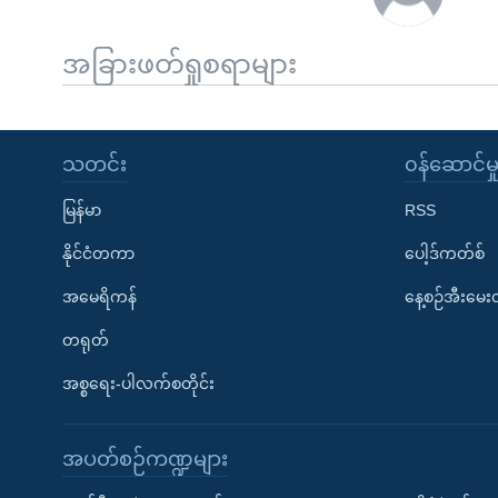
အခြားဖတ်ရှုစရာများ
သတင်း
၀န်ဆောင်မှ
မြန်မာ
RSS
နိုင်ငံတကာ
ပေါ့ဒ်ကတ်စ်
အမေရိကန်
နေ့စဉ်အီးမေ
တရုတ်
အစ္စရေး-ပါလက်စတိုင်း
အပတ်စဉ်ကဏ္ဍများ