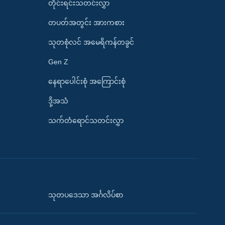
တိုင်းရင်းသတင်းလွှာ
တပတ်အတွင်း အားကစား
သုတစုံလင် အမေရိကန်တခွင်
Gen Z
နေရာပေါင်းစုံ အကြောင်းစုံ
ဒို့အသံ
သက်တံရောင်သတင်းလွှာ
သုတပဒေသာ အင်္ဂလိပ်စာ