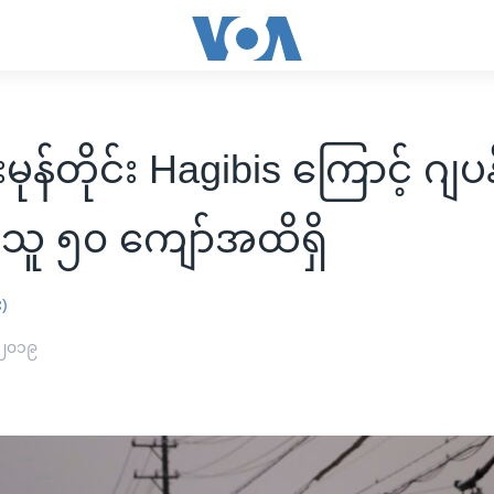
်းမုန်တိုင်း Hagibis ကြောင့် ဂျပန
သူ ၅၀ ကျော်အထိရှိ
း)
 ၂၀၁၉