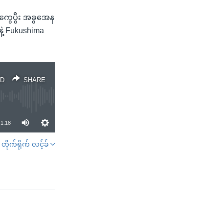
နကွေပွီး အခွအေန
 နဲ့ Fukushima
D
SHARE
1:18
တိုက်ရိုက် လင့်ခ်
SHARE