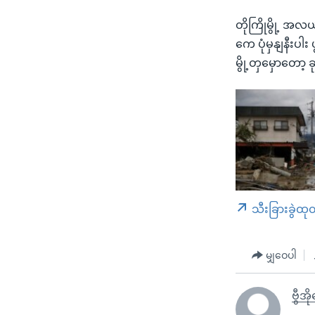
တိုကြိုမွို့ အ
ကေ ပုံမှနျနီးပါး
မွို့တှမှောတော့
သီးခြားခွဲထု
မျှဝေပါ
ဗွီအိ