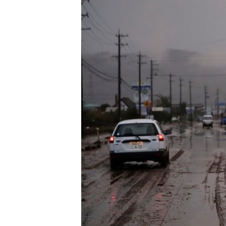
သုတပဒေသာ အင်္ဂလိပ်စာ
အ
ညွန်း
စာမျက်နှာ
သို့
ကျော်
ကြည့်
ရန်
ရှာဖွေ
ရန်
နေရာ
သို့
ကျော်
ရန်