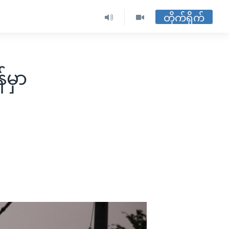
တိုက်ရိုက်
်မှာ