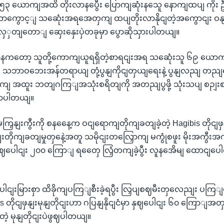
၅၃ ယောကျအထိ တိုးလာနပွေီး ပြောကျဆုံးနသေူ နောကျထပျ ကို
ရှိတာကွောင့ျ သဆေုံးအရအေတှကျ ထပျတိုးလာနိုငျတဲ့အကွောငျး ဝနျ
လှှတျတောျ ဆှေးနှေးပှဲတခုမှာ ပွောဆိုသှားပါတယျ။
ဌာနကတော့ သူတို့ကောကျယူရရှိတဲ့စာရငျးအရ သဆေုံးသူ ၆၉ ယောက
။ သဘာဝဘေးအန်တရာယျ တုံ့ပွနျကိုငျတှယျရေးနဲ့ ပွနျလညျ တည
ကျ အထူး ဘတျဂကြျအသုံးစရိတျကို အတညျပွဖို့ သုံးသပျ စဉျး
ွောပါတယျ။
ငျမကြှနျးကွီးကို စနနေေ့က ဝငျရောကျတိုကျခတျခဲ့တဲ့ Hagibis တိုငျဖှန
းတိုကျခတျမှုတှနေဲ့အတူ သမိုငျးတလြှောကျ မကွုံစဖူး မိုးအကွီး
ွဈပေါငျး ၂၀၀ ကြောျ ရတှေေ လြှံတကျခဲ့ပွီး လူနအေိမျ ထောငျပေါငျး
ါငျးမြားစှာ ထိခိုကျပကြျစီးခဲ့ရပွီး လြှပျစဈမီးတှလေညျး ပကြ
 တိုငျဖှနျးမုနျတိုငျးဟာ ဂပြနျနိုငျငံမှာ နှဈပေါငျး ၆၀ ကြောျအတ
့တဲ့ မုနျတိုငျးပဲဖွဈပါတယျ။