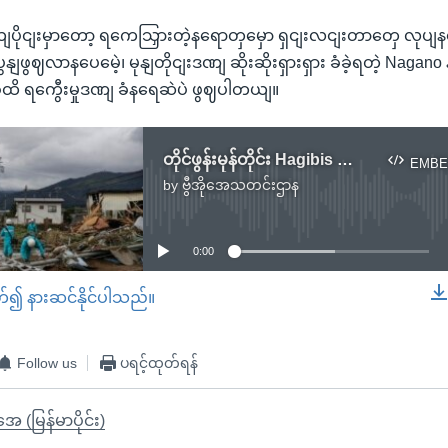
လယျပိုငျးမှာတော့ ရကေသြှားတဲ့နရောတှမှော ရှငျးလငျးတာတှေ လုပျ
 ပွနျဖွဈလာနပေမေဲ့၊ မုနျတိုငျးဒဏျ ဆိုးဆိုးရှားရှား ခံခဲ့ရတဲ့ Nagano
 ခုထိ ရကွေီးမှုဒဏျ ခံနရေဆဲပဲ ဖွဈပါတယျ။
တိုင်ဖွန်းမုန်တိုင်း Hagibis ကြောင့် ဂျပန်မှာ သေဆုံးသူ ၅၀ ကျော်အထိရှိ
EMBE
by
ဗွီအိုအေသတင်းဌာန
No media source currently available
0:00
တ်၍ နားဆင်နိုင်ပါသည်။
EMBED
Follow us
ပရင့်ထုတ်ရန်
ုအေ (မြန်မာပိုင်း)