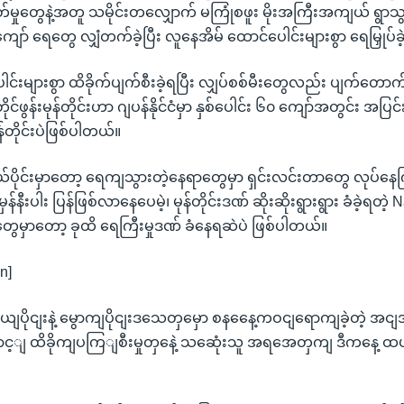
မှုတွေနဲ့အတူ သမိုင်းတလျှောက် မကြုံစဖူး မိုးအကြီးအကျယ် ရွာသွန
ကျော် ရေတွေ လျှံတက်ခဲ့ပြီး လူနေအိမ် ထောင်ပေါင်းများစွာ ရေမြှုပ်
င်းများစွာ ထိခိုက်ပျက်စီးခဲ့ရပြီး လျှပ်စစ်မီးတွေလည်း ပျက်တောက်
င်ဖွန်းမုန်တိုင်းဟာ ဂျပန်နိုင်ငံမှာ နှစ်ပေါင်း ၆၀ ကျော်အတွင်း အပြင
ုန်တိုင်းပဲဖြစ်ပါတယ်။
ယ်ပိုင်းမှာတော့ ရေကျသွားတဲ့နေရာတွေမှာ ရှင်းလင်းတာတွေ လုပ်နေက
နီးပါး ပြန်ဖြစ်လာနေပေမဲ့၊ မုန်တိုင်းဒဏ် ဆိုးဆိုးရွားရွား ခံခဲ့ရတဲ့ N
တွေမှာတော့ ခုထိ ရေကြီးမှုဒဏ် ခံနေရဆဲပဲ ဖြစ်ပါတယ်။
n]
ယျပိုငျးနဲ့ မွောကျပိုငျးဒသေတှမှော စနနေေ့ကဝငျရောကျခဲ့တဲ့ အငျအ
ွောင့ျ ထိခိုကျပကြျစီးမှုတှနေဲ့ သဆေုံးသူ အရအေတှကျ ဒီကနေ့ ထ