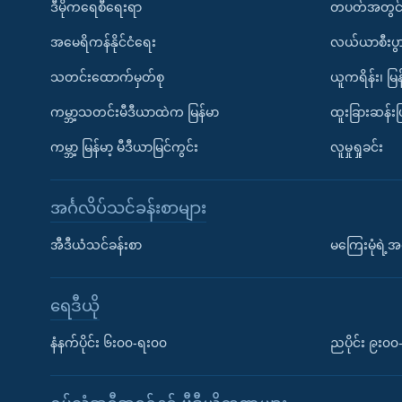
ဒီမိုကရေစီရေးရာ
တပတ်အတွင်
အမေရိကန်နိုင်ငံရေး
လယ်ယာစီးပွ
သတင်းထောက်မှတ်စု
ယူကရိန်း၊ မြန
ကမ္ဘာ့သတင်းမီဒီယာထဲက မြန်မာ
ထူးခြားဆန်း
ကမ္ဘာ့ မြန်မာ့ မီဒီယာမြင်ကွင်း
လူမှုရှုခင်း
အင်္ဂလိပ်သင်ခန်းစာများ
အီဒီယံသင်ခန်းစာ
မကြေးမုံရဲ့အင
ရေဒီယို
နံနက်ပိုင်း ၆း၀၀-ရး၀၀
ညပိုင်း ၉း၀