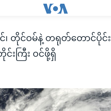
င်၊ တိုင်ဝမ်နဲ့ တရုတ်တောင်ပိုင်း
တိုင်းကြီး ဝင်ဖို့ရှိ