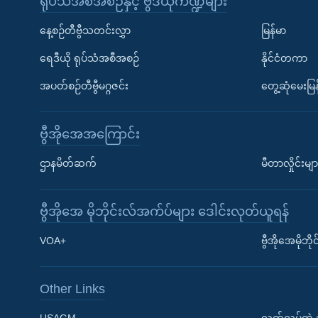
ရုပ်သံအစီအစဉ်နှင့် ဗွီဒီယိုကဏ္ဍများ
နေ့စဉ်တီဗွီသတင်းလွှာ
မြန်မာ
ရေဒီယို ရုပ်သံအစီအစဉ်
နိုင်ငံတကာ
အပတ်စဉ်တီဗွီမဂ္ဂဇင်း
တွေ့ဆုံမေးမြန
ဗွီအိုအေအကြောင်း
ဌာနမိတ်ဆက်
မီတာလှိုင်းမျာ
ဗွီအိုအေ မိုဘိုင်းလ်အက်ပ်များ ဒေါင်းလုတ်ယူရန်
Learning English
VOA+
ဗွီအိုအေမိုဘ
ဗွီအိုအေ လူမှုကွန်ယက်များ
Other Links
USAGM
လွတ်လပ်တဲ့