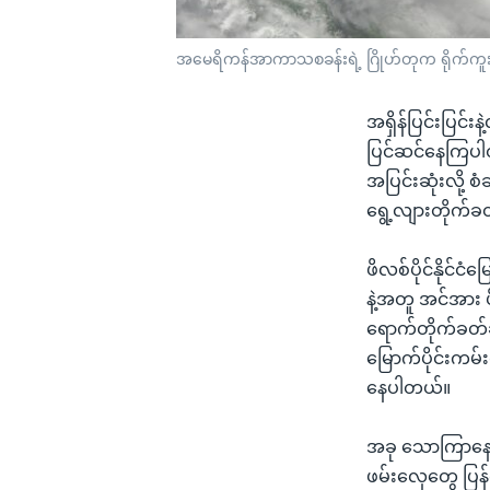
အမေရိကန်အာကာသစခန်းရဲ့ ဂြိုဟ်တုက ရိုက်ကူးပေးပို
အရှိန်ပြင်းပြင်းနဲ
ပြင်ဆင်နေကြပါတယ
အပြင်းဆုံးလို့ စ
ရွေ့လျားတိုက်
ဖိလစ်ပိုင်နိုင်င
နဲ့အတူ အင်အား ပိ
ရောက်တိုက်ခတ်ချိ
မြောက်ပိုင်းကမ်
နေပါတယ်။
အခု သောကြာနေ့နှေ
ဖမ်းလှေတွေ ပြန်