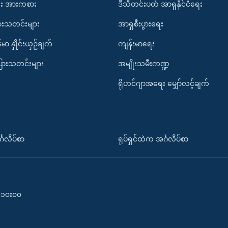
း အားကစား
ဒီသီတင်းပတ် အာရှနိုင်ငံရေး
ားသတင်းများ
အာရှစီးပွားရေး
်မာ နှိုင်းယှဉ်ချက်
ကျန်းမာရေး
ပြားသတင်းများ
အမျိုးသမီးကဏ္ဍ
ရိုဟင်ဂျာအရေး မျှော်လင့်ချက်
်္ဂလိပ်စာ
ရုပ်ရှင်ထဲက အင်္ဂလိပ်စာ
၀-၁၀း၀၀