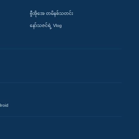
ဗွီအိုအေ တမိနစ်သတင်း
နော်သဇင်ရဲ့ Vlog
droid