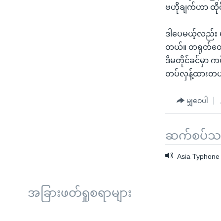
ဗဟိုချက်ဟာ ထို
ဒါပေမယ့်လည်း မုန
တယ်။ တရုတ်တောင်ပ
ဒီမတိုင်ခင်မှ
တပ်လှန့်ထားတယ်
မျှဝေပါ
ဆက်စပ်သတင
Asia Typhone
အခြားဖတ်ရှုစရာများ