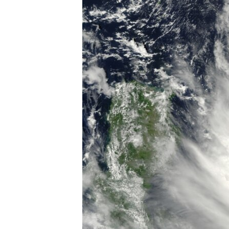
သုတပဒေသာ အင်္ဂလိပ်စာ
အ
ညွန်း
စာမျက်နှာ
သို့
ကျော်
ကြည့်
ရန်
ရှာဖွေ
ရန်
နေရာ
သို့
ကျော်
ရန်