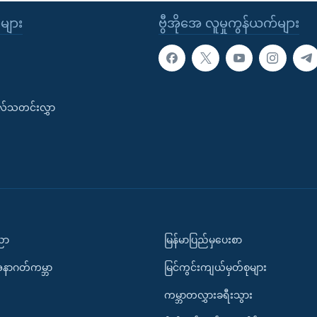
ုများ
ဗွီအိုအေ လူမှုကွန်ယက်များ
းလ်သတင်းလွှာ
ပညာ
မြန်မာပြည်မှပေးစာ
အနာဂတ်ကမ္ဘာ
မြင်ကွင်းကျယ်မှတ်စုများ
ကမ္ဘာတလွှားခရီးသွား