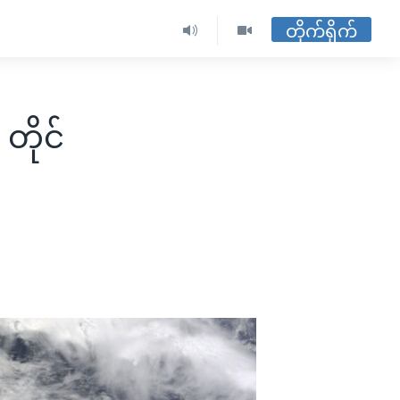
တိုက်ရိုက်
 တိုင်