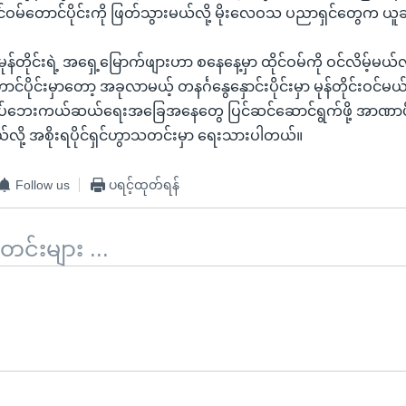
င်ဝမ်တောင်ပိုင်းကို ဖြတ်သွားမယ်လို့ မိုးလေဝသ ပညာရှင်တွေက 
်တိုင်းရဲ့ အရှေ့မြောက်ဖျားဟာ စနေနေ့မှာ ထိုင်ဝမ်ကို ဝင်လိမ့်မယ်လို
ိုင်းမှာတော့ အခုလာမယ့် တနင်္ဂနွေနှောင်းပိုင်းမှာ မုန်တိုင်းဝင်မယ်ခ
ာ ကပ်ဘေးကယ်ဆယ်ရေးအခြေအနေတွေ ပြင်ဆင်ဆောင်ရွက်ဖို့ အာဏာပ
လို့ အစိုးရပိုင်ရှင်ဟွာသတင်းမှာ ရေးသားပါတယ်။
Follow us
ပရင့်ထုတ်ရန်
်းများ ...