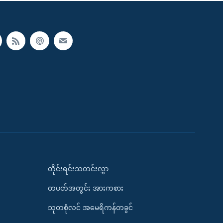
တိုင်းရင်းသတင်းလွှာ
တပတ်အတွင်း အားကစား
သုတစုံလင် အမေရိကန်တခွင်