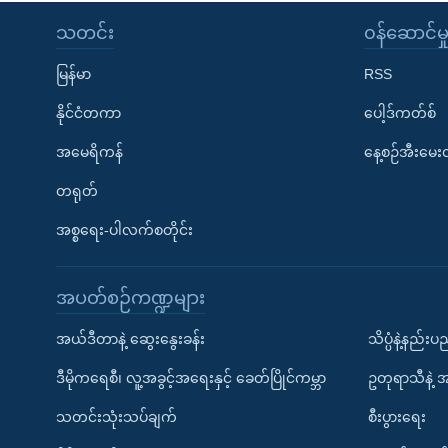
သတင်း
၀န်ဆောင်မှ
မြန်မာ
RSS
နိုင်ငံတကာ
ပေါ့ဒ်ကတ်စ်
အမေရိကန်
နေ့စဉ်အီးမေ
တရုတ်
အစ္စရေး-ပါလက်စတိုင်း
အပတ်စဉ်ကဏ္ဍများ
အယ်ဒီတာနဲ့ ဆွေးနွေးခန်း
သိပ္ပံနဲ့နည်း
ဒီမိုကရေစီ၊ လူ့အခွင့်အရေးနှင့် ခေတ်ပြိုင်ကမ္ဘာ
ဥတုရာသီနဲ့ 
သတင်းသုံးသပ်ချက်
စီးပွားရေး