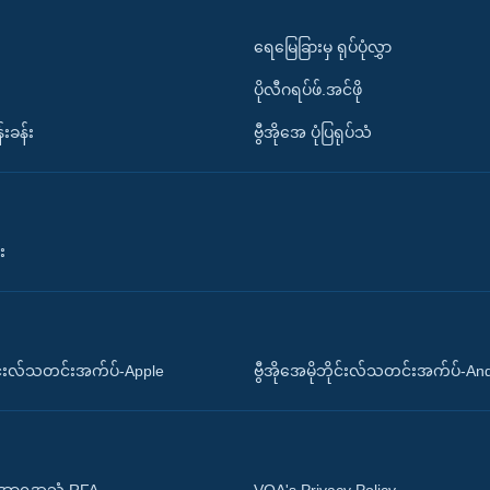
ရေမြေခြားမှ ရုပ်ပုံလွှာ
ပိုလီဂရပ်ဖ်.အင်ဖို
်းခန်း
ဗွီအိုအေ ပုံပြရုပ်သံ
း
ိုင်းလ်သတင်းအက်ပ်-Apple
ဗွီအိုအေမိုဘိုင်းလ်သတင်းအက်ပ်-An
 အာရှအသံ RFA
VOA's Privacy Policy