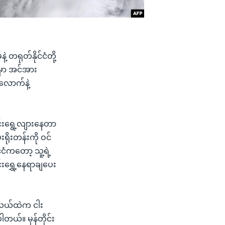
ဲ့ တရုတ်နိုင်ငံတို့
ဲမှာ အင်အား
းလောက်နဲ့
ိုင်းရွေ့လျားနေတာ
ရိုးတန်းကို ဝင်
်ငံကတော့ သူ့ရဲ့
်းရွှေ့နေရာချပေး
ပင်လယ်ထဲက ငါး
တယ်။ မုန်တိုင်း