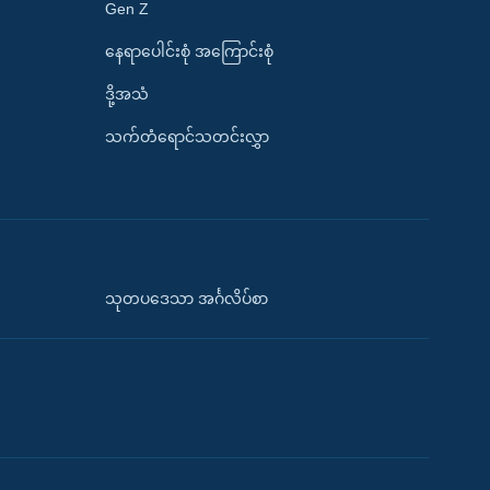
Gen Z
နေရာပေါင်းစုံ အကြောင်းစုံ
ဒို့အသံ
သက်တံရောင်သတင်းလွှာ
သုတပဒေသာ အင်္ဂလိပ်စာ