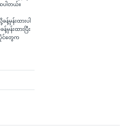
ယူဆပါတယ်။
့ခန့်မှန်းထားပါ
န့်မှန်းထားပြီး
ိုင်တွေက