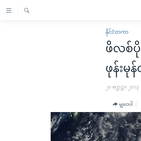
သုံး
ရ
ရှာဖွေ
လွယ်ကူ
မူလစာမျက်နှာ
နိုင်ငံတကာ
ရ
စေ
မြန်မာ
လာ
ဖိလစ်ပို
သည့်
ဒ်
ကမ္ဘာ့သတင်းများ
Link
ဗွီဒီယို
နိုင်ငံတကာ
ဖုန်းမုန်
များ
သတင်းလွတ်လပ်ခွင့်
အမေရိကန်
ပင်မ
ရပ်ဝန်းတခု လမ်းတခု အလွန်
တရုတ်
၂၀ စက္တင္ဘာ၊ ၂၀၁၃
အကြောင်းအရာ
အင်္ဂလိပ်စာလေ့လာမယ်
အစ္စရေး-ပါလက်စတိုင်း
သို့
မျှဝေပါ
အပတ်စဉ်ကဏ္ဍများ
အမေရိကန်သုံးအီဒီယံ
ကျော်
ကြည့်
ရေဒီယိုနှင့်ရုပ်သံ အချက်အလက်များ
မကြေးမုံရဲ့ အင်္ဂလိပ်စာ
ရေဒီယို
ရန်
ရေဒီယို/တီဗွီအစီအစဉ်
ရုပ်ရှင်ထဲက အင်္ဂလိပ်စာ
တီဗွီ
ပင်မ