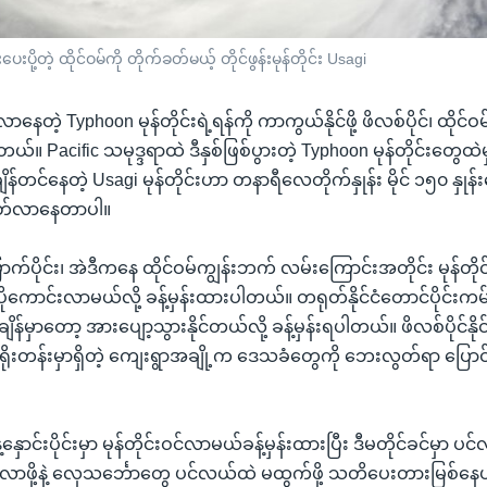
့တဲ့ ထိုင်ဝမ်ကို တိုက်ခတ်မယ့် တိုင်ဖွန်းမုန်တိုင်း Usagi
့လာနေတဲ့ Typhoon မုန်တိုင်းရဲ့ရန်ကို ကာကွယ်နိုင်ဖို့ ဖိလစ်ပိုင်၊ ထိုင်ဝမ်န
်။ Pacific သမုဒ္ဒရာထဲ ဒီနှစ်ဖြစ်ပွားတဲ့ Typhoon မုန်တိုင်းတွေထ
ံချိန်တင်နေတဲ့ Usagi မုန်တိုင်းဟာ တနာရီလေတိုက်နှုန်း မိုင် ၁၅၀ နှုန်
ခတ်လာနေတာပါ။
ံမြောက်ပိုင်း၊ အဲဒီကနေ ထိုင်ဝမ်ကျွန်းဘက် လမ်းကြောင်းအတိုင်း မုန်တ
ုကောင်းလာမယ်လို့ ခန့်မှန်းထားပါတယ်။ တရုတ်နိုင်ငံတောင်ပိုင်းကမ်း
န်မှာတော့ အားပျော့သွားနိုင်တယ်လို့ ခန့်မှန်းရပါတယ်။ ဖိလစ်ပိုင်နိုင
းရိုးတန်းမှာရှိတဲ့ ကျေးရွာအချို့က ဒေသခံတွေကို ဘေးလွတ်ရာ ပြောင
ာင်းပိုင်းမှာ မုန်တိုင်းဝင်လာမယ်ခန့်မှန်းထားပြီး ဒီမတိုင်ခင်မှာ 
လာဖို့နဲ့ လှေသင်္ဘောတွေ ပင်လယ်ထဲ မထွက်ဖို့ သတိပေးတားမြစ်နေပါ