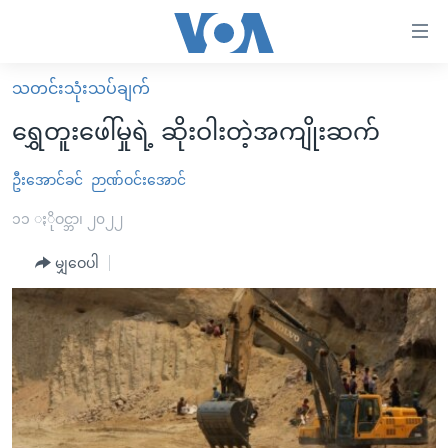
သုံး
ရ
လွယ်ကူ
သတင်းသုံးသပ်ချက်
မူလစာမျက်နှာ
စေ
ရွှေတူးဖေါ်မှုရဲ့ ဆိုးဝါးတဲ့အကျိုးဆက်
မြန်မာ
သည့်
ကမ္ဘာ့သတင်းများ
ဦးအောင်ခင်
ဉာဏ်ဝင်းအောင်
Link
ဗွီဒီယို
နိုင်ငံတကာ
၁၁ ႏိုဝင္ဘာ၊ ၂၀၂၂
များ
သတင်းလွတ်လပ်ခွင့်
အမေရိကန်
မျှဝေပါ
ပင်မ
ရပ်ဝန်းတခု လမ်းတခု အလွန်
တရုတ်
အကြောင်းအရာ
သို့
အင်္ဂလိပ်စာလေ့လာမယ်
အစ္စရေး-ပါလက်စတိုင်း
ကျော်
အပတ်စဉ်ကဏ္ဍများ
အမေရိကန်သုံးအီဒီယံ
ကြည့်
ရေဒီယိုနှင့်ရုပ်သံ အချက်အလက်များ
မကြေးမုံရဲ့ အင်္ဂလိပ်စာ
ရေဒီယို
ရန်
ပင်မ
ရေဒီယို/တီဗွီအစီအစဉ်
ရုပ်ရှင်ထဲက အင်္ဂလိပ်စာ
တီဗွီ