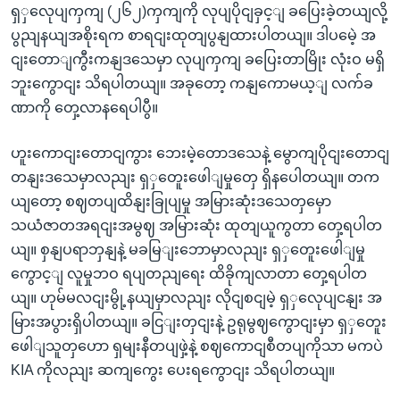
ရှှလေုပျကှကျ (၂၆၂)ကှကျကို လုပျပိုငျခှင့ျ ခပြေးခဲ့တယျလို့
ပွညျနယျအစိုးရက စာရငျးထုတျပွနျထားပါတယျ။ ဒါပမေဲ့ အ
ငျးတောျကွီးကနျဒသေမှာ လုပျကှကျ ခပြေးတာမြိုး လုံးဝ မရှိ
ဘူးကွောငျး သိရပါတယျ။ အခုတော့ ကနျကောမယ့ျ လက်ခ
ဏာကို တှေ့လာနရေပါပွီ။
ဟူးကောငျးတောငျကွား ဘေးမဲ့တောဒသေနဲ့ မွောကျပိုငျးတောငျ
တနျးဒသေမှာလညျး ရှှတေူးဖေါျမှုတှေ ရှိနပေါတယျ။ တက
ယျတော့ စဈတပျထိနျးခြုပျမှု အမြားဆုံးဒသေတှမှော
သယံဇာတအရငျးအမွဈ အမြားဆုံး ထုတျယူကွတာ တှေ့ရပါတ
ယျ။ စှနျပရာဘှနျနဲ့ မခမြျးဘောမှာလညျး ရှှတေူးဖေါျမှု
ကွောင့ျ လူမှုဘဝ ရပျတညျရေး ထိခိုကျလာတာ တှေ့ရပါတ
ယျ။ ဟုမ်မလငျးမွို့နယျမှာလညျး လိုငျစငျမဲ့ ရှှလေုပျငနျး အ
မြားအပွားရှိပါတယျ။ ခငြျးတှငျးနဲ့ ဥရုမွဈကွောငျးမှာ ရှှတေူး
ဖေါျသူတှဟော ရှမျးနီတပျဖှဲ့နဲ့ စဈကောငျစီတပျကိုသာ မကပဲ
KIA ကိုလညျး ဆကျကွေး ပေးရကွောငျး သိရပါတယျ။