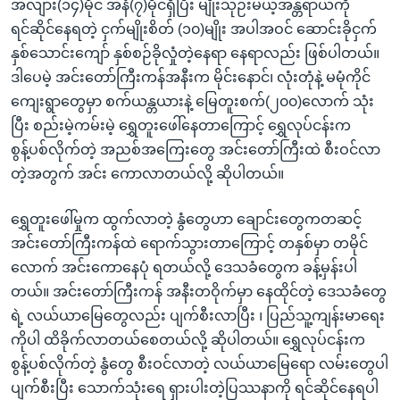
အလျား(၁၄)မိုင် အနံ(၇)မိုင်ရှိပြီး မျိုးသုဉ်းမယ့်အန္တရာယ်ကို
ရင်ဆိုင်နေရတဲ့ ငှက်မျိုးစိတ် (၁၀)မျိုး အပါအဝင် ဆောင်းခိုငှက်
နှစ်သောင်းကျော် နှစ်စဉ်ခိုလှုံတဲ့နေရာ နေရာလည်း ဖြစ်ပါတယ်။
ဒါပေမဲ့ အင်းတော်ကြီးကန်အနီးက မိုင်းနောင်၊ လုံးတုံနဲ့ မမုံကိုင်
ကျေးရွာတွေမှာ စက်ယန္တယားနဲ့ မြေတူးစက်(၂၀၀)လောက် သုံး
ပြီး စည်းမဲ့ကမ်းမဲ့ ရွှေတူးဖေါ်နေတာကြောင့် ရွှေလုပ်ငန်းက
စွန့်ပစ်လိုက်တဲ့ အညစ်အကြေးတွေ အင်းတော်ကြီးထဲ စီးဝင်လာ
တဲ့အတွက် အင်း ကောလာတယ်လို့ ဆိုပါတယ်။
ရွှေတူးဖေါ်မှုက ထွက်လာတဲ့ နွံတွေဟာ ချောင်းတွေကတဆင့်
အင်းတော်ကြီးကန်ထဲ ရောက်သွားတာကြောင့် တနှစ်မှာ တမိုင်
လောက် အင်းကောနေပုံ ရတယ်လို့ ဒေသခံတွေက ခန့်မှန်းပါ
တယ်။ အင်းတော်ကြီးကန် အနီးတဝိုက်မှာ နေထိုင်တဲ့ ဒေသခံတွေ
ရဲ့ လယ်ယာမြေတွေလည်း ပျက်စီးလာပြီး ၊ ပြည်သူ့ကျန်းမာရေး
ကိုပါ ထိခိုက်လာတယ်စေတယ်လို့ ဆိုပါတယ်။ ရွှေလုပ်ငန်းက
စွန့်ပစ်လိုက်တဲ့ နွံတွေ စီးဝင်လာတဲ့ လယ်ယာမြေရော လမ်းတွေပါ
ပျက်စီးပြီး သောက်သုံးရေ ရှားပါးတဲ့ပြဿနာကို ရင်ဆိုင်နေရပါ