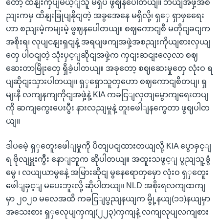
တော့ ထိနျးကှပျမယ့ျသူ မရှိပဲ ဖွဈနပေါတယျ။ ဘယျအဖှဲ့အစ
ညျးကမှ ထိနျးခြုပျနိုငျတဲ့ အခွအေနေ မရှိလို့၊ ရှှေ ရှာဖှရေေး
ဟာ စညျးမဲ့ကမျးမဲ့ ဖွဈနပေါတယျ။ စဈကောငျစီ မတိုငျခငျက
အစိုးရ၊ လုပျငနျးရှငျနဲ့ အရပျဖကျအဖှဲ့အစညျးကိုယျစားလှယျ
တှေ ပါဝငျတဲ့ သုံးပှင့ျဆိုငျအဖှဲ့က ကှငျးဆငျးလေ့လာ စဈ
ဆေးတာမြိုးတှေ ရှိခဲ့ပါတယျ။ အခုတော့ စဈဆေးမှုတှေ လုံးဝ ရ
ပျဆိုငျးသှားပါတယျ။ ရှှရှောသူတှဟော စဈကောငျစီတပျ၊ ရှ
မျးနီ လကျနကျကိုငျအဖှဲ့နဲ့ KIA ကခငြျလှတျမွောကျရေးတပျ
ကို ဆကျကွေးပေးပွီး နားလညျမှုနဲ့ တူးဖေါျနကွေတာ ဖွဈပါတ
ယျ။
ဒါပမေဲ့ ရှှတေူးဖေါျမှုကို ပိတျပငျထားတယျလို့ KIA ပွောခှင့ျ
ရ ဗိုလျမှူးကွီး နောျဘူက ဆိုပါတယျ။ အထူးသဖွင့ျ ပွညျသူ့ခွံ
မွေ ၊ လယျယာမွနေဲ့ အမြားဆိုငျ မွနေရောတှမှော လုံးဝ ရှှတေူး
ဖေါျခှင့ျ မပေးဘူးလို့ ဆိုပါတယျ။ NLD အစိုးရလကျထကျ
မှာ ၂၀၂၀ မလေအထိ ကခငြျပွညျနယျက မွို့နယျ(၁၁)နယျမှာ
အသေးစား ရှှလေုပျကှကျ(၂၂၃)ကှကျနဲ့ လကျလုပျလကျစား