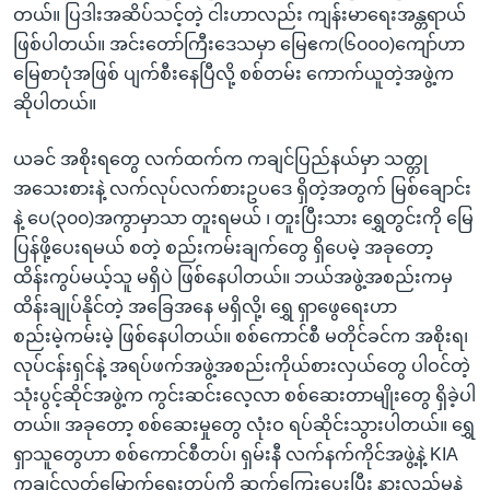
တယ်။ ပြဒါးအဆိပ်သင့်တဲ့ ငါးဟာလည်း ကျန်းမာရေးအန္တရာယ်
ဖြစ်ပါတယ်။ အင်းတော်ကြီးဒေသမှာ မြေဧက(၆၀၀၀)ကျော်ဟာ
မြေစာပုံအဖြစ် ပျက်စီးနေပြီလို့ စစ်တမ်း ကောက်ယူတဲ့အဖွဲ့က
ဆိုပါတယ်။
ယခင် အစိုးရတွေ လက်ထက်က ကချင်ပြည်နယ်မှာ သတ္တု
အသေးစားနဲ့ လက်လုပ်လက်စားဥပဒေ ရှိတဲ့အတွက် မြစ်ချောင်း
နဲ့ ပေ(၃၀၀)အကွာမှာသာ တူးရမယ် ၊ တူးပြီးသား ရွှေတွင်းကို မြေ
ပြန်ဖို့ပေးရမယ် စတဲ့ စည်းကမ်းချက်တွေ ရှိပေမဲ့ အခုတော့
ထိန်းကွပ်မယ့်သူ မရှိပဲ ဖြစ်နေပါတယ်။ ဘယ်အဖွဲ့အစည်းကမှ
ထိန်းချုပ်နိုင်တဲ့ အခြေအနေ မရှိလို့၊ ရွှေ ရှာဖွေရေးဟာ
စည်းမဲ့ကမ်းမဲ့ ဖြစ်နေပါတယ်။ စစ်ကောင်စီ မတိုင်ခင်က အစိုးရ၊
လုပ်ငန်းရှင်နဲ့ အရပ်ဖက်အဖွဲ့အစည်းကိုယ်စားလှယ်တွေ ပါဝင်တဲ့
သုံးပွင့်ဆိုင်အဖွဲ့က ကွင်းဆင်းလေ့လာ စစ်ဆေးတာမျိုးတွေ ရှိခဲ့ပါ
တယ်။ အခုတော့ စစ်ဆေးမှုတွေ လုံးဝ ရပ်ဆိုင်းသွားပါတယ်။ ရွှေ
ရှာသူတွေဟာ စစ်ကောင်စီတပ်၊ ရှမ်းနီ လက်နက်ကိုင်အဖွဲ့နဲ့ KIA
ကချင်လွတ်မြောက်ရေးတပ်ကို ဆက်ကြေးပေးပြီး နားလည်မှုနဲ့