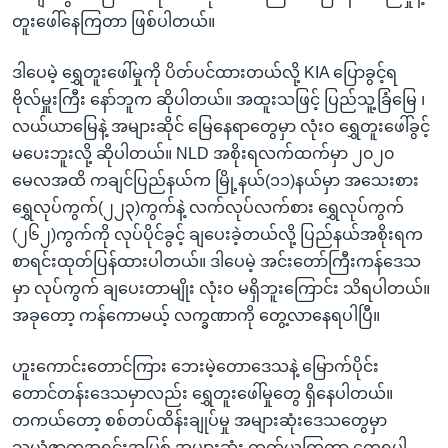
တူးဖေါ်နေကြတာ ဖြစ်ပါတယ်။
ဒါပေမဲ့ ရွှေတူးဖေါ်မှုကို ပိတ်ပင်ထားတယ်လို့ KIA ပြောခွင့်ရ
ဗိုလ်မှူးကြီး နော်ဘူက ဆိုပါတယ်။ အထူးသဖြင့် ပြည်သူ့ခြံမြေ ၊
လယ်ယာမြေနဲ့ အများဆိုင် မြေနေရာတွေမှာ လုံးဝ ရွှေတူးဖေါ်ခွင့်
မပေးဘူးလို့ ဆိုပါတယ်။ NLD အစိုးရလက်ထက်မှာ ၂၀၂၀
မေလအထိ ကချင်ပြည်နယ်က မြို့နယ်(၁၁)နယ်မှာ အသေးစား
ရွှေလုပ်ကွက်(၂၂၃)ကွက်နဲ့ လက်လုပ်လက်စား ရွှေလုပ်ကွက်
(၂၆၂)ကွက်ကို လုပ်ပိုင်ခွင့် ချပေးခဲ့တယ်လို့ ပြည်နယ်အစိုးရက
စာရင်းထုတ်ပြန်ထားပါတယ်။ ဒါပေမဲ့ အင်းတော်ကြီးကန်ဒေသ
မှာ လုပ်ကွက် ချပေးတာမျိုး လုံးဝ မရှိဘူးကြောင်း သိရပါတယ်။
အခုတော့ ကန်ကောမယ့် လက္ခဏာကို တွေ့လာနေရပါပြီ။
ဟူးကောင်းတောင်ကြား ဘေးမဲ့တောဒေသနဲ့ မြောက်ပိုင်း
တောင်တန်းဒေသမှာလည်း ရွှေတူးဖေါ်မှုတွေ ရှိနေပါတယ်။
တကယ်တော့ စစ်တပ်ထိန်းချုပ်မှု အများဆုံးဒေသတွေမှာ
သယံဇာတအရင်းအမြစ် အများဆုံး ထုတ်ယူကြတာ တွေ့ရပါ