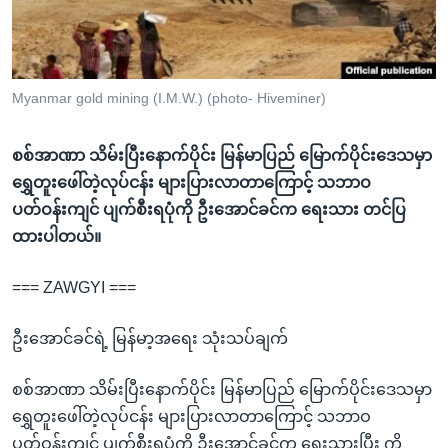
အ
သုတပဒေသာ အင်္ဂလိပ်စာ
ညွန်း
Learning English
စာမျက်နှာ
သို့
ဗွီအိုအေ လူမှုကွန်ယက်များ
Myanmar gold mining (I.M.W.) (photo- Hiveminer)
ကျော်
ကြည့်
စစ်အာဏာ သိမ်းပြီးနောက်ပိုင်း မြန်မာပြည် မြောက်ပိုင်းဒေသမှာ
ရန်
ရွှေတူးဖေါ်တဲ့လုပ်ငန်း များပြားလာတာကြောင့် သဘာဝ
ဘာသာစကားများ
ရှာဖွေ
ပတ်ဝန်းကျင် ပျက်စီးရပုံကို ဦးအောင်ခင်က ရေးသား တင်ပြ
ရန်
ထားပါတယ်။
နေရာ
သို့
=== ZAWGYI ===
ကျော်
ရန်
ဦးအောင်ခင်ရဲ့ မြန်မာ့အရေး သုံးသပ်ချက်
စစ်အာဏာ သိမ်းပြီးနောက်ပိုင်း မြန်မာပြည် မြောက်ပိုင်းဒေသမှာ
ရွှေတူးဖေါ်တဲ့လုပ်ငန်း များပြားလာတာကြောင့် သဘာဝ
ပတ်ဝန်းကျင် ပျက်စီးရပုံကို ဦးအောင်ခင်က ရေးသားပြီး ကို