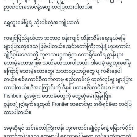
ဉာဏ်ဝင်းအောင်နဲ့အတူ တင်ပြထားပါတယ်။
ရွှေတူးဖေါ်မှုရဲ့ ဆိုးဝါးတဲ့အကျိုးဆက်
ကချင်ပြည်နယ်ဟာ သဘာဝ ဝန်းကျင် ထိန်းသိမ်းရေးနယ်မြေ
များပြားတဲ့ဒေသ ဖြစ်ပါတယ်။ အင်းတော်ကြီးကန်နဲ့ ဟူးကောင်း
ချိုင့်ဝှမ်းဒေသကို ကုလသမဂ္ဂအဖွဲ့က တောရိုင်းတိရစ္ဆာန်များ
ဘေးမဲ့တောအဖြစ် သတ်မှတ်ထားပါတယ်။ ဒါပေမဲ့ ရွှေတူးဖေါ်မှု
ကြောင့် ဘေးမဲ့တောတွေ၊ သဘာဝဥယာဉ်တွေ ပျက်စီးနေပါ
တယ်။ စစ်ကောင်စီတက်လာမှ စည်းကမ်းမဲ့ ထုတ်လုပ်မှု များပြား
လာပါတယ်။ ဒီအကြောင်းကို ဒီနှစ် ပထမ(၆)လပိုင်းမှာ Emily
Fishbein နဲ့အဖွဲ့က ဒေသခံတွေကို တွေ့ဆုံမေးမြန်းပြီး၊
ဇွန်လ(၂၄)ရက်နေ့ထုတ် Frontier စာစောင်မှာ အစီရင်ခံစာ တင်ပြ
ထားပါတယ်။
အခုဆိုရင် အင်းတော်ကြီးကန်၊ ဟူးကောင်းချိုင့်ဝှမ်းနဲ့ မြောက်ပိုင်း
တောင်တန်းဒေသ တွေမှာပါ ရွှေတူးဖေါ်မှုတွေ လုပ်နေတဲ့အတွက်