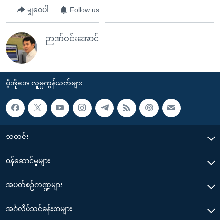
မျှဝေပါ
Follow us
ဉာဏ်ဝင်းအောင်
ဗွီအိုအေ လူမှုကွန်ယက်များ
သတင်း
၀န်ဆောင်မှုများ
အပတ်စဉ်ကဏ္ဍများ
အင်္ဂလိပ်သင်ခန်းစာများ