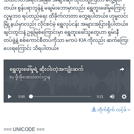
တယ်။ စွန်ပရာဘွန်နဲ့ မချမ်းဘောမှာလည်း ရွှေတူးဖေါ်မှုကြောင့်
လူမှုဘဝ ရပ်တည်ရေး ထိခိုက်လာတာ တွေ့ရပါတယ်။ ဟုမ္မလင်း
မြို့နယ်မှာလည်း လိုင်စင်မဲ့ ရွှေလုပ်ငန်း အများအပြားရှိပါတယ်။
ချင်းတွင်းနဲ့ ဥရုမြစ်ကြောင်းမှာ ရွှေတူးဖေါ်သူတွေဟာ ရှမ်းနီ
တပ်ဖွဲ့နဲ့ စစ်ကောင်စီတပ်ကိုသာ မကပဲ KIA ကိုလည်း ဆက်ကြေး
ပေးရကြောင်း သိရပါတယ်။
ရွှေတူးဖေါ်မှုရဲ့ ဆိုးဝါးတဲ့အကျိုးဆက်
by
ဗွီအိုအေသတင်းဌာန
No media source currently available
0:00
5:21
တိုက်ရိုက် လင့်ခ်
=== UNICODE ===