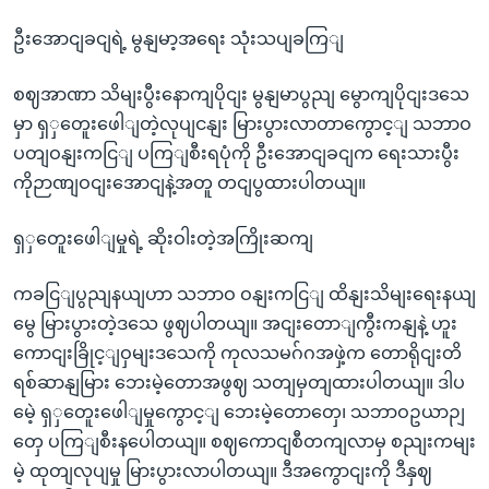
ဦးအောငျခငျရဲ့ မွနျမာ့အရေး သုံးသပျခကြျ
စဈအာဏာ သိမျးပွီးနောကျပိုငျး မွနျမာပွညျ မွောကျပိုငျးဒသေ
မှာ ရှှတေူးဖေါျတဲ့လုပျငနျး မြားပွားလာတာကွောင့ျ သဘာဝ
ပတျဝနျးကငြျ ပကြျစီးရပုံကို ဦးအောငျခငျက ရေးသားပွီး
ကိုဉာဏျဝငျးအောငျနဲ့အတူ တငျပွထားပါတယျ။
ရှှတေူးဖေါျမှုရဲ့ ဆိုးဝါးတဲ့အကြိုးဆကျ
ကခငြျပွညျနယျဟာ သဘာဝ ဝနျးကငြျ ထိနျးသိမျးရေးနယျ
မွေ မြားပွားတဲ့ဒသေ ဖွဈပါတယျ။ အငျးတောျကွီးကနျနဲ့ ဟူး
ကောငျးခြိုင့ျဝှမျးဒသေကို ကုလသမဂ်ဂအဖှဲ့က တောရိုငျးတိ
ရစ်ဆာနျမြား ဘေးမဲ့တောအဖွဈ သတျမှတျထားပါတယျ။ ဒါပ
မေဲ့ ရှှတေူးဖေါျမှုကွောင့ျ ဘေးမဲ့တောတှေ၊ သဘာဝဥယာဉျ
တှေ ပကြျစီးနပေါတယျ။ စဈကောငျစီတကျလာမှ စညျးကမျး
မဲ့ ထုတျလုပျမှု မြားပွားလာပါတယျ။ ဒီအကွောငျးကို ဒီနှဈ