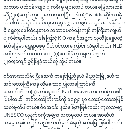
သဘာဝ ပတ်ဝန်းကျင် ပျက်စီးမှု များလာပါတယ်။ မြေသားတန်
ချိန်(၂၀)ကျော် တူးယူကော်ထုတ်ပြီး ပြဒါးနဲ့ Cyanide ဆိုင်ယာနို
က် ဓါတ်ကိုသုံးပြီး စစ်ယူတော့မှ ရွှေလက်စွပ်တကွင်းစာ ရနိုင်တာ
မို့ ရွှေတူးဖေါ်တဲ့နေရာမှာ သဘာဝပတ်ဝန်းကျင် အကြီးအကျယ်
ပျက်စီးရပါတယ်။ ဒါကြောင့် KIO ကချင်အဖွဲ့က သူထိန်းချုပ်တဲ့
နယ်မြေမှာ ရွှေရှာဖွေမှု ပိတ်ပင်ထားကြောင်း သိရပါတယ်။ NLD
အစိုးရလက်ထက်ကတော့ (၄)ဧကစီရှိတဲ့ ရွှေလုပ်ကွက်
(၂၀၀)ကျော် ခွင့်ပြုခဲ့တယ်လို့ ဆိုပါတယ်။
စစ်အာဏာသိမ်းပြီးနောက် ကချင်ပြည်နယ် မိုးညင်းမြို့နယ်က
အင်းတော်ကြီးကန် တိမ်ကောစပြုလာကြောင်းကို
အောက်တိုဘာ(၇)ရက်နေ့ထုတ် Kachinwaves စာစောင်မှာ ဖေါ်
ပြပါတယ်။ အင်းတော်ကြီးကန်ကို ၁၉၉၉ မှာ ဘေးမဲ့တောအဖြစ်
သတ်မှတ်ပါတယ်။ ဇီဝအဝန်း နယ်မြေအဖြစ်လည်း ကုလသမဂ္ဂ
UNESCO ယူနက်စကိုအဖွဲ့က သတ်မှတ်ပါတယ်။ အာဆီယံ
အမွေအနှစ်အဖြစ်လည်း သတ်မှတ်ခံရတဲ့ နယ်မြေ ဖြစ်ပါတယ်။