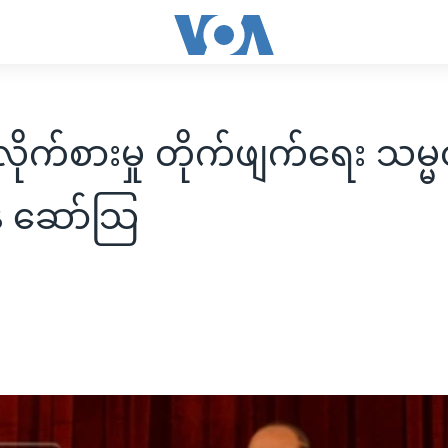
ုက်စားမှု တိုက်ဖျက်ရေး သမ္
န် ဆော်သြ