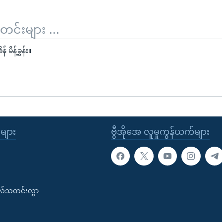
်းများ ...
 မိန့်ခွန်း။
ုများ
ဗွီအိုအေ လူမှုကွန်ယက်များ
းလ်သတင်းလွှာ