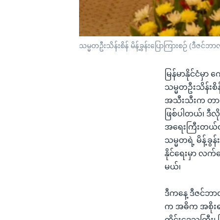
သမ္မတဦးသိန်းစိန် မိန့်ခွန်းပြောကြားစဉ် (ဒီဇင
မြန်မာနိုင်ငံမှာ က
သမ္မတဦးသိန်းစိန
အသီးသီးက တာဝန်ရ
ဖြစ်ပါတယ်၊ ဒီလိ
အရေးကြီးတယ်လို
သမ္မတရဲ့ မိန့်ခ
နိုင်ရေးမှာ လက
မယ်၊
ဒီကနေ့ ဒီဇင်ဘာလ
က အဓိက အစိုးရဝ
တိုင်းဒေသကြီး၊ ပ