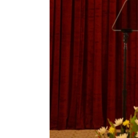
သုတပဒေသာ အင်္ဂလိပ်စာ
အ
ညွန်း
စာမျက်နှာ
သို့
ကျော်
ကြည့်
ရန်
ရှာဖွေ
ရန်
နေရာ
သို့
ကျော်
ရန်