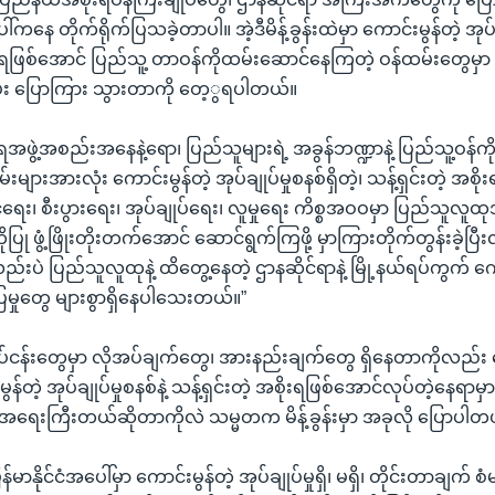
်ကနေ တိုက်ရိုက်ပြသခဲ့တာပါ။ အဲ့ဒီမိန့်ခွန်းထဲမှာ ကောင်းမွန်တဲ့ အုပ်ချ
ိုးရဖြစ်အောင် ပြည်သူ့ တာဝန်ကိုထမ်းဆောင်နေကြတဲ့ ဝန်ထမ်းတွေမှာ
 ပြောကြား သွားတာကို တေ့ွရပါတယ်။
ုးရအဖွဲ့အစည်းအနေနဲ့ရော၊ ပြည်သူများရဲ့ အခွန်ဘဏ္ဍာနဲ့ ပြည်သူ့ဝန်
မ်းများအားလုံး ကောင်းမွန်တဲ့ အုပ်ချုပ်မှုစနစ်ရှိတဲ့၊ သန့်ရှင်းတဲ့ အစိ
ုင်ငံရေး၊ စီးပွားရေး၊ အုပ်ချုပ်ရေး၊ လူမှုရေး ကိစ္စအဝဝမှာ ပြည်သူလူ
ြု ဖွံ့ဖြိုးတိုးတက်အောင် ဆောင်ရွက်ကြဖို့ မှာကြားတိုက်တွန်းခဲ့ပြီ
်းပဲ ပြည်သူလူထုနဲ့ ထိတွေ့နေတဲ့ ဌာနဆိုင်ရာနဲ့ မြို့နယ်ရပ်ကွက် 
ှုတွေ များစွာရှိနေပါသေးတယ်။”
ပ်ငန်းတွေမှာ လိုအပ်ချက်တွေ၊ အားနည်းချက်တွေ ရှိနေတာကိုလည်း 
်တဲ့ အုပ်ချုပ်မှုစနစ်နဲ့ သန့်ရှင်းတဲ့ အစိုးရဖြစ်အောင်လုပ်တဲ့နေရာမ
ရေးကြီးတယ်ဆိုတာကိုလဲ သမ္မတက မိန့်ခွန်းမှာ အခုလို ပြောပါတ
မာနိုင်ငံအပေါ်မှာ ကောင်းမွန်တဲ့ အုပ်ချုပ်မှုရှိ၊ မရှိ၊ တိုင်းတာချက် စ