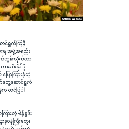
ဆောင်ရွက်ကြဖို့
ိုးရ အဖွဲ့အစည်း
ုက်တွန်းလိုက်တာ
ဆီးနိုင်ဖို့
ပြောကြားခဲ့တဲ့
လက်တွေ့ဆောင်ရွက်
ွန်က တင်ပြပါ
းတဲ့ မိန့်ခွန်း
ဌာနဝန်ကြီးတွေ၊
့ မိန့်ခွန်းကို