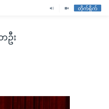
တိုက်ရိုက်
မတဦး