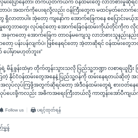
မ်းလှမ်းပြောနေတာ၊ တကယ့်တကယ်က ဝန်ထမ်းတွေ လာဘ်စားမှုဆိုရင
တာပဲ၊ အထက်ကိုပေးရလို့လည်း ဝန်ကြီးတွေက မထင်မှတ်လောက်သေ
ုတွေ ရှိလာတာပါ။ အဲ့တော့ ကျနော်က အောက်ခြေကနေ စပြောင်းမယ့်
ှုတွေဘာတွေ၊ လုပ်ရင်တော့ အောက်ခြေဝန်ထမ်းကိုယ်တိုင်ကိုက လိုလိ
ပါ။ အခုကတော့ အောက်ခြေက တာဝန်မကျေသူ လာဘ်စားသူနည်းနည
တော့ ပန်းပန်လျက်ပဲ၊ ဖြစ်နေရင်တော့ အဲ့တာဆိုရင် ဝန်ထမ်းတွ
တ် ပေါ်မှာမဟုတ်ဘူး။”
ရဲ့ မိန့်ခွန်းထဲမှာ တိုက်တွန်းသွားသလို ပြည်သူ့ဘဏ္ဍာ လစာရယူပြီး ပ
ဲ့ နိုင်ငံဝန်ထမ်းတွေအနေနဲ့ ပြည်သူ့ဝန်ကို ထမ်းနေရတယ်ဆိုတဲ့ အ
လုပ်လုပ်ကြဖို့အတွက်ဆိုရင်တော့ အဲဒီဝန်ထမ်းတွေရဲ့ စားဝတ်နေ
ပ်ပေးဖို့ကလည်း အဓိကအရေးကြီးတယ်လို့ ကာတွန်းအော်ပီကျယ
Follow us
ပရင့်ထုတ်ရန်
်မွန်