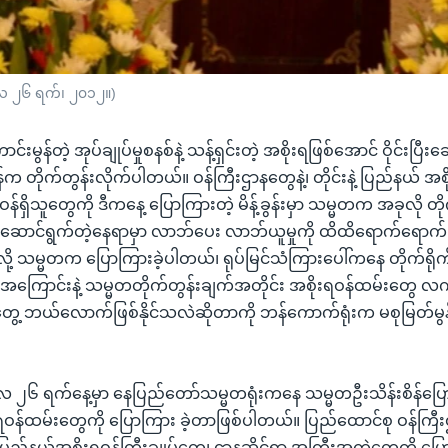
်ဘာလ ၂၆ ရက်၊ ၂၀၁၂။)
ောင်းမွန်တဲ့ အုပ်ချုပ်မှုစနစ်နဲ့ သန့်ရှင်းတဲ့ အစိုးရဖြစ်အောင် ဝိုင်းပြီး
်က တိုက်တွန်းလိုက်ပါတယ်။ ဝန်ကြီးဌာနတွေနဲ့၊ တိုင်းနဲ့ ပြည်နယ် အစ
ှိသူတွေကို ဒီကနေ့ ပြောကြားတဲ့ မိန့်ခွန်းမှာ သမ္မတက အခုလို တိ
ုဆောင်ရွက်တဲ့နေရာမှာ လာဘ်ပေး လာဘ်ယူမှုကို ထိထိရောက်ရောက် တား
့ သမ္မတက ပြောကြားခဲ့ပါတယ်၊ ရုပ်မြင်သံကြားပေါ်ကနေ တိုက်ရိုက် 
ွန်းအကြောင်းနဲ့ သမ္မတတိုက်တွန်းချက်အတိုင်း အစိုးရဝန်ထမ်းတွေ 
်တွေ့ ဘယ်လောက်ဖြစ်နိုင်သလဲဆိုတာကို ဘန်ကောက်ရုံးက မစုမြတ်မ
 ၂၆ ရက်နေ့မှာ နေပြည်တော်သမ္မတရုံးကနေ သမ္မတဦးသိန်းစိန်ပြောကြာ
န်ထမ်းတွေကို ပြောကြား ခဲ့တာဖြစ်ပါတယ်။ ပြည်ထောင်စု ဝန်ကြီး
ြည်နယ်အစိုးရဝန်ကြီးချုပ်တွေ၊ ဌာနဆိုင်ရာ အကြီးအကဲတွေကို ပြောခဲ့တဲ