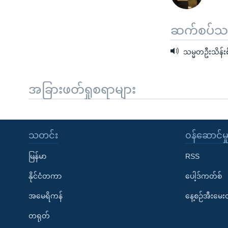
ဆက်စပ်သတင
သမ္မတဦးသိန်းစိန်
အခြားဖတ်ရှုစရာများ
သတင်း
၀န်ဆောင်မှ
မြန်မာ
RSS
နိုင်ငံတကာ
ပေါ့ဒ်ကတ်စ်
အမေရိကန်
နေ့စဉ်အီးမေ
တရုတ်