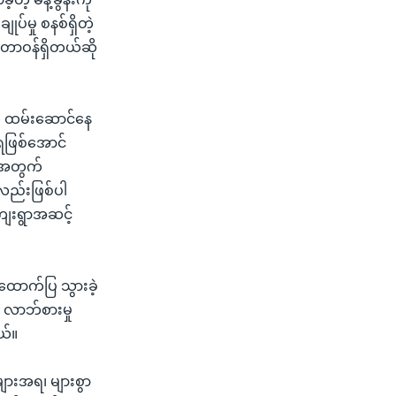
ုပ်မှု စနစ်ရှိတဲ့
 တာဝန်ရှိတယ်ဆို
ကို ထမ်းဆောင်နေ
ုးရဖြစ်အောင်
ထုအတွက်
းလည်းဖြစ်ပါ
ကျေးရွာအဆင့်
ထောက်ပြ သွားခဲ့
ှာ လာဘ်စားမှု
ယ်။
ံများအရ၊ များစွာ