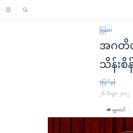
သုံး
ရ
ရှာဖွေ
လွယ်ကူ
မူလစာမျက်နှာ
မြန်မာ
ရ
စေ
မြန်မာ
လာ
အဂတိလိ
သည့်
ဒ်
ကမ္ဘာ့သတင်းများ
Link
ဗွီဒီယို
နိုင်ငံတကာ
သိန်းစိ
များ
သတင်းလွတ်လပ်ခွင့်
အမေရိကန်
ပင်မ
ရပ်ဝန်းတခု လမ်းတခု အလွန်
တရုတ်
စုမြတ်မွန်
အကြောင်းအရာ
အင်္ဂလိပ်စာလေ့လာမယ်
အစ္စရေး-ပါလက်စတိုင်း
၂၆ ဒီဇင္ဘာ၊ ၂၀၁၂
သို့
အပတ်စဉ်ကဏ္ဍများ
အမေရိကန်သုံးအီဒီယံ
ကျော်
မျှဝေပါ
ကြည့်
ရေဒီယိုနှင့်ရုပ်သံ အချက်အလက်များ
မကြေးမုံရဲ့ အင်္ဂလိပ်စာ
ရေဒီယို
ရန်
ရေဒီယို/တီဗွီအစီအစဉ်
ရုပ်ရှင်ထဲက အင်္ဂလိပ်စာ
တီဗွီ
ပင်မ