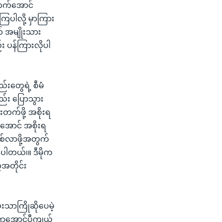
းတက်အောင်
ပါလို့ မှာကြား
် အမျိုးသား
း ပန်ကြားလိုပါ
်းတွေရဲ့ စီမံ
ည်း ပြောသွား
တက်ဖို့ အစိုးရ
်အောင် အစိုးရ
ြစ်လာဖို့အတွက်
းပါတယ်၊။ ဒီမိုက
ေအတိုင်း
းသာကြိုဆိုပေမဲ့
းဆရာအောင်ပီကျယ်