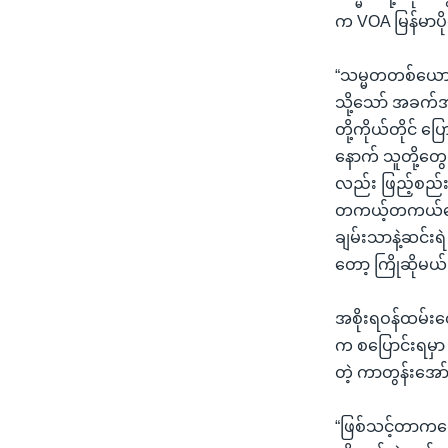
က VOA မြန်မာပို
“သမ္မတတစ်ယောက
သို့သော် အခက်
တို့ကိုယ်တိုင် 
နောက် သူတို့တ
လည်း ဖြည့်စည်
တကယ့်တကယ်တော့
ချမ်းသာနဲ့ဆင်း
တော့ ကြိုဆိုမယ
အစိုးရဝန်ထမ်း
က စပြောင်းရမှာ
တဲ့ ကာတွန်းအေ
“ဖြစ်သင့်တာက