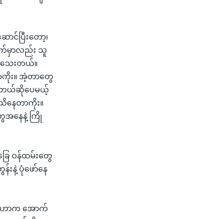
ာင်ပြီးတော့၊
က်မှာလည်း သူ
းရှိသေးတယ်။
ကိုး။ အဲ့တာတွေ
းတယ်ဆိုပေမယ့်
သိနေတာကိုး။
ေအနေနဲ့ ကြို
ခြေ ဝန်ထမ်းတွေ
နဲ့ ပုံဖော်နေ
အခုဟာက အောက်