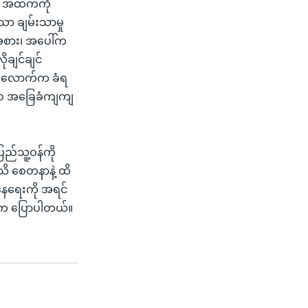
် အထက်ကို
ာ ချမ်းသာမှု
အစား၊ အပေါ်က
ုချင်ချင်
်းလောက်က ခံရ
ေဘဝ အခြေခံကျကျ
ြည်သူ့ဝန်ကို
သိ စေတနာနဲ့ ထိ
နေရေးကို အရင်
်က ပြောပါတယ်။