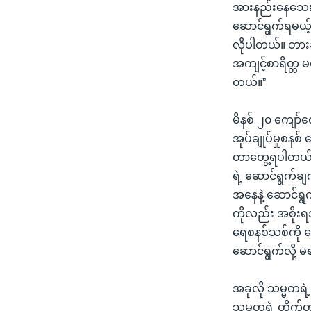
အားနည်းနေသေးတာ
ဆောင်ရွက်ရမယ့်
လိုပါတယ်။ တားဆ
အကျင့်စာရိတ္တ မ
တယ်။”
မိနစ် ၂၀ ကျော်လေ
အုပ်ချုပ်မှုစနစ
တာတွေ့ရပါတယ်။ ပ
ရဲ့ ဆောင်ရွက်ချ
အနေနဲ့ ဆောင်ရွက
ကိုလည်း အစိုးရအ
ရေစနစ်သစ်ကို ပြ
ဆောင်ရွက်လို့ 
အခုလို သမ္မတရဲ
သမ္မတရဲ့ တိုက်တ