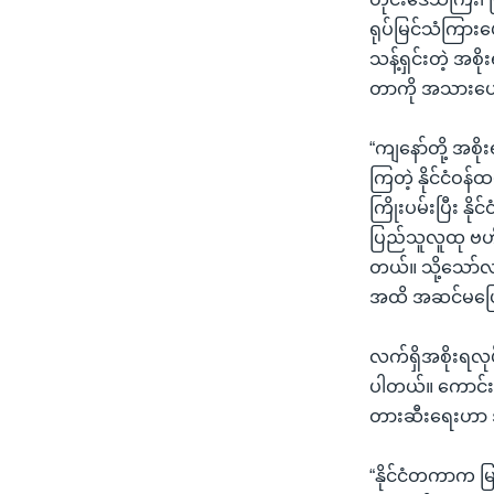
ရုပ်မြင်သံကြားပေါ
သန့်ရှင်းတဲ့ အစ
တာကို အသားပေး
“ကျနော်တို့ အစိ
ကြတဲ့ နိုင်ငံဝန်ထ
ကြိုးပမ်းပြီး နိ
ပြည်သူလူထု ဗဟိုပ
တယ်။ သို့သော်လည
အထိ အဆင်မပြေမ
လက်ရှိအစိုးရလု
ပါတယ်။ ကောင်းမွန
တားဆီးရေးဟာ အ
“နိုင်ငံတကာက မြန်