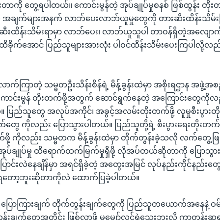
ကို တွေ့ရပါတယ်။ ကောင်းမွန်တဲ့ အုပ်ချုပ်မှုစနစ် ဖြစ်ထွန်း တို
 အချက်များအနက် လာဘ်ပေးလာဘ်ယူမှုတွေကို တားဆီးထိန်းသိမ်းကြ
ီးထိန်းသိမ်းရာမှာ လာဘ်ပေး၊ လာဘ်ယူသူပါ တာဝန်ရှိတဲ့အလျောက
ထိခိုက်အောင် ပြည်သူများအားလုံး ပါဝင်ထိန်းသိမ်းပေးကြပါလို့လည်
ာက်ကြာတဲ့ သမ္မတဦးသိန်းစိန်ရဲ့ မိန့်ခွန်းထဲမှာ အစိုးရဌာန အဖွဲ့အစည
် ကောင်းမွန် တိုးတက်ဖို့အတွက် ဆောင်ရွက်နေတဲ့ အကြောင်းတွေကိုလ
ြည်သူတွေ အလုပ်အကိုင်၊ အခွင့်အလမ်းတိုးတက်ဖို့ လူမှုစီးပွားတိုး
က်တွေ ကိုလည်း ပြောသွားပါတယ်။ ပြည်သူတို့ရဲ့ စီးပွားရေးတိုးတက
်ဖို့ ကိုလည်း သမ္မတက မိန့်ခွန်းထဲမှာ တိုက်တွန်းခဲ့သလို လက်တွေ့ဖ
ုပ်ချုပ်မှု ထိရောက်ထက်မြက်မှုရှိဖို့ လိုအပ်တယ်ဆိုတာကို ပြောသွာ
ောင်းလဲနေချိန်မှာ အရင်ရှိခဲ့တဲ့ အတွေးအမြင် လုပ်နည်းကိုင်နည်းတွ
မရတော့ဘူးဆိုတာကိုလဲ ထောက်ပြခဲ့ပါတယ်။
့ ပြောကြားချက် တိုက်တွန်းချက်တွေကို ပြည်သူတယောက်အနေနဲ့ ဝမ်
ွန်းချက်တွေအတိုင်း ဖြစ်လာဖို့ မမျှော်လင့်ရဲသေးဘူးလို့ ကာတွန်