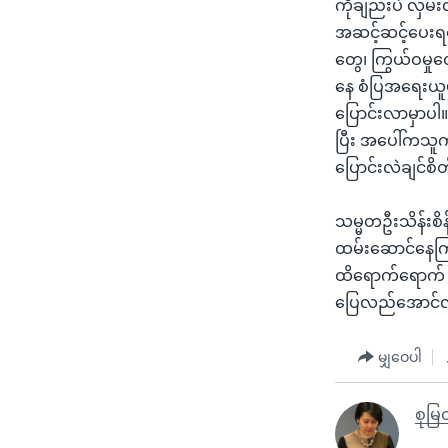
ကိုချည်းပဲ လှ
အဆင့်ဆင့်ပေးရ
တွေ၊ ကြွယ်ဝမှ
နေ စံပြအရေးယူမ
ပြောင်းလာမှာ
ပြီး အပေါ်ကသူက
ပြောင်းလဲချင်စိ
သမ္မတဦးသိန်းစိန်
ထမ်းဆောင်နေကြတ
ထိရောက်ရောက် အ
ပြေလည်အောင်လု
မျှဝေပါ
စုမြတ