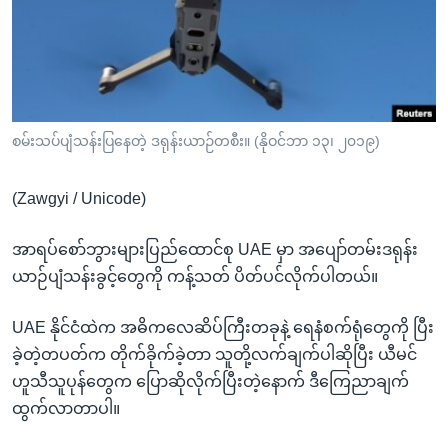
အ
သုတပဒေသာ အင်္ဂလိပ်စာ
ညွန်း
Learning English
စာမျက်နှာ
သို့
ဗွီအိုအေ လူမှုကွန်ယက်များ
ကျော်
ကြည့်
စမ်းသပ်ပျံသန်းပြနေတဲ့ ဒရုန်းယာဉ်တစီး။ (နိုဝင်ဘာ ၁၃၊ ၂၀၁၉)
ရန်
ဘာသာစကားများ
ရှာဖွေ
(Zawgyi / Unicode)
ရန်
နေရာ
အာရပ်စော်ဘွားများပြည်ထောင်စု UAE မှာ အပျော်တမ်းဒရုန်း
သို့
ယာဉ်ပျံသန်းခွင့်တွေကို ကန့်သတ် ပိတ်ပင်လိုက်ပါတယ်။
ကျော်
UAE နိုင်ငံထဲက အဓိကလေဆိပ်ကြီးတခုနဲ့ ရေနံစက်ရုံတွေကို ပြီး
ရန်
ခဲ့တဲ့တပတ်က တိုက်ခိုက်ခဲ့တာ သူတို့လက်ချက်ပါဆိုပြီး ယီမင်
ဟူသီသူပုန်တွေက ပြောဆိုလိုက်ပြီးတဲ့နောက် ဒီကြေညာချက်
ထွက်လာတာပါ။