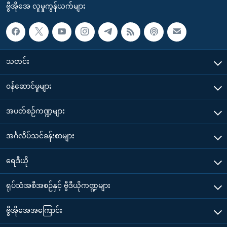
ဗွီအိုအေ လူမှုကွန်ယက်များ
သတင်း
၀န်ဆောင်မှုများ
အပတ်စဉ်ကဏ္ဍများ
အင်္ဂလိပ်သင်ခန်းစာများ
ရေဒီယို
ရုပ်သံအစီအစဉ်နှင့် ဗွီဒီယိုကဏ္ဍများ
ဗွီအိုအေအကြောင်း