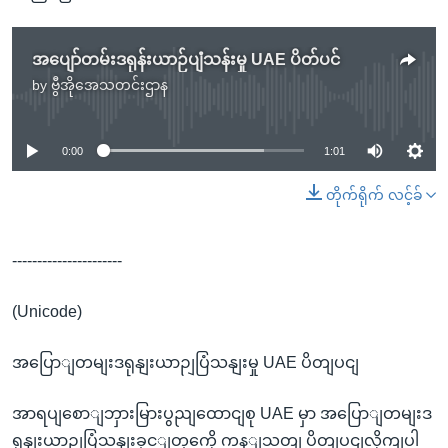
အပျော်တမ်းဒရုန်းယာဉ်ပျံသန်းမှု UAE ပိတ်ပင်
by
ဗွီအိုအေသတင်းဌာန
No media source currently available
0:00
1:01
တိုက်ရိုက် လင့်ခ်
----------------------
(Unicode)
အပြောျတမျးဒရုနျးယာဉျပြံသနျးမှု UAE ပိတျပငျ
အာရပျစောျဘှားမြားပွညျထောငျစု UAE မှာ အပြောျတမျးဒ
ရုနျးယာဉျပြံသနျးခှင့ျတှကေို ကန့ျသတျ ပိတျပငျလိုကျပါ