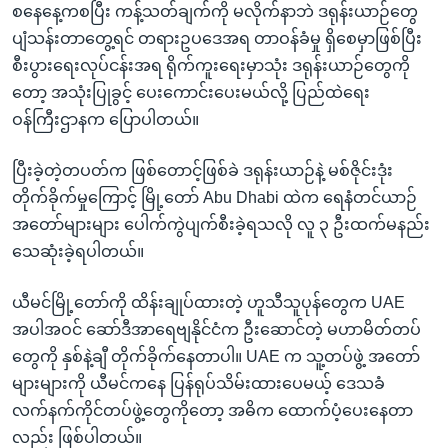
စနေနေ့ကစပြီး ကန့်သတ်ချက်ကို မလိုက်နာဘဲ ဒရုန်းယာဉ်တွေ
ပျံသန်းတာတွေ့ရင် တရားဥပဒေအရ တာဝန်ခံမှု ရှိစေမှာဖြစ်ပြီး
စီးပွားရေးလုပ်ငန်းအရ ရိုက်ကူးရေးမှာသုံး ဒရုန်းယာဉ်တွေကို
တော့ အသုံးပြုခွင့် ပေးကောင်းပေးမယ်လို့ ပြည်ထဲရေး
ဝန်ကြီးဌာနက ပြောပါတယ်။
ပြီးခဲ့တဲ့တပတ်က ဖြစ်တောင့်ဖြစ်ခဲ ဒရုန်းယာဉ်နဲ့ မစ်ဇိုင်းဒုံး
တိုက်ခိုက်မှုကြောင့် မြို့တော် Abu Dhabi ထဲက ရေနံတင်ယာဉ်
အတော်များများ ပေါက်ကွဲပျက်စီးခဲ့ရသလို လူ ၃ ဦးထက်မနည်း
သေဆုံးခဲ့ရပါတယ်။
ယီမင်မြို့တော်ကို ထိန်းချုပ်ထားတဲ့ ဟူသီသူပုန်တွေက UAE
အပါအဝင် ဆော်ဒီအာရေဗျနိုင်ငံက ဦးဆောင်တဲ့ မဟာမိတ်တပ်
တွေကို နှစ်နဲ့ချီ တိုက်ခိုက်နေတာပါ။ UAE က သူ့တပ်ဖွဲ့ အတော်
များများကို ယီမင်ကနေ ပြန်ရုပ်သိမ်းထားပေမယ့် ဒေသခံ
လက်နက်ကိုင်တပ်ဖွဲ့တွေကိုတော့ အဓိက ထောက်ပံ့ပေးနေတာ
လည်း ဖြစ်ပါတယ်။