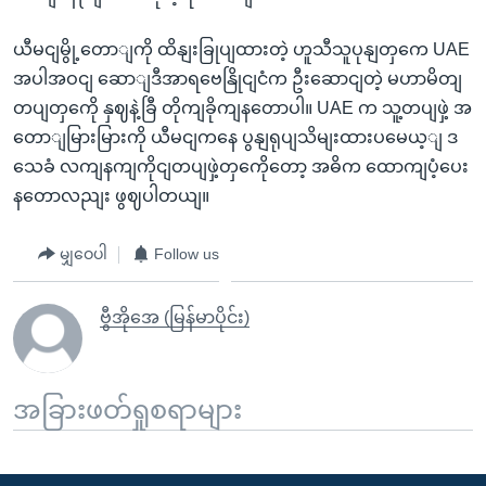
ယီမငျမွို့တောျကို ထိနျးခြုပျထားတဲ့ ဟူသီသူပုနျတှကေ UAE
အပါအဝငျ ဆောျဒီအာရဗေနြိုငျငံက ဦးဆောငျတဲ့ မဟာမိတျ
တပျတှကေို နှဈနဲ့ခြီ တိုကျခိုကျနတောပါ။ UAE က သူ့တပျဖှဲ့ အ
တောျမြားမြားကို ယီမငျကနေ ပွနျရုပျသိမျးထားပမေယ့ျ ဒ
သေခံ လကျနကျကိုငျတပျဖှဲ့တှကေိုတော့ အဓိက ထောကျပံ့ပေး
နတောလညျး ဖွဈပါတယျ။
မျှဝေပါ
Follow us
ဗွီအိုအေ (မြန်မာပိုင်း)
အခြားဖတ်ရှုစရာများ