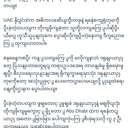
တယျ။
UAE နိုငျငံထဲက အဓိကလဆေိပျကွီးတခုနဲ့ ရနေံစကျရုံတှကေို
ပွီးခဲ့တဲ့တပတျက တိုကျခိုကျခဲ့တာ သူတို့လကျခကြျပါဆိုပွီး
ယီမငျ ဟူသီသူပုနျတှကေ ပွောဆိုလိုကျပွီးတဲ့နောကျ ဒီကွညောခ
ကြျ ထှကျလာတာပါ။
စနနေေ့ကစပွီး ကန့ျသတျခကြျကို မလိုကျနာဘဲ ဒရုနျးယာဉျ
တှေ ပြံသနျးတာတှေ့ရငျ တရားဥပဒအေရ တာဝနျခံမှု ရှိစမှောဖွ
ဈပွီး စီးပှားရေးလုပျငနျးအရ ရိုကျကူးရေးမှာသုံး ဒရုနျးယာဉျ
တှကေိုတော့ အသုံးပွုခှင့ျ ပေးကောငျးပေးမယျလို့ ပွညျထဲရေး
ဝနျကွီးဌာနက ပွောပါတယျ။
ပွီးခဲ့တဲ့တပတျက ဖွဈတောင့ျဖွဈခဲ ဒရုနျးယာဉျနဲ့ မဈဇိုငျးဒုံး
တိုကျခိုကျမှုကွောင့ျ မွို့တောျ Abu Dhabi ထဲက ရနေံတငျ
ယာဉျ အတောျမြားမြား ပေါကျကှဲပကြျစီးခဲ့ရသလို လူ ၃ ဦး
ထကျမနညျး သဆေုံးခဲ့ရပါတယျ။