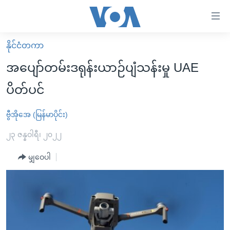
သုံး
ရ
လွယ်ကူ
နိုင်ငံတကာ
မူလစာမျက်နှာ
စေ
အပျော်တမ်းဒရုန်းယာဉ်ပျံသန်းမှု UAE
မြန်မာ
သည့်
ပိတ်ပင်
ကမ္ဘာ့သတင်းများ
Link
ဗွီဒီယို
နိုင်ငံတကာ
ဗွီအိုအေ (မြန်မာပိုင်း)
များ
သတင်းလွတ်လပ်ခွင့်
အမေရိကန်
၂၃ ဇန္နဝါရီ၊ ၂၀၂၂
ပင်မ
ရပ်ဝန်းတခု လမ်းတခု အလွန်
တရုတ်
အကြောင်းအရာ
မျှဝေပါ
သို့
အင်္ဂလိပ်စာလေ့လာမယ်
အစ္စရေး-ပါလက်စတိုင်း
ကျော်
အပတ်စဉ်ကဏ္ဍများ
အမေရိကန်သုံးအီဒီယံ
ကြည့်
ရေဒီယိုနှင့်ရုပ်သံ အချက်အလက်များ
မကြေးမုံရဲ့ အင်္ဂလိပ်စာ
ရေဒီယို
ရန်
ပင်မ
ရေဒီယို/တီဗွီအစီအစဉ်
ရုပ်ရှင်ထဲက အင်္ဂလိပ်စာ
တီဗွီ