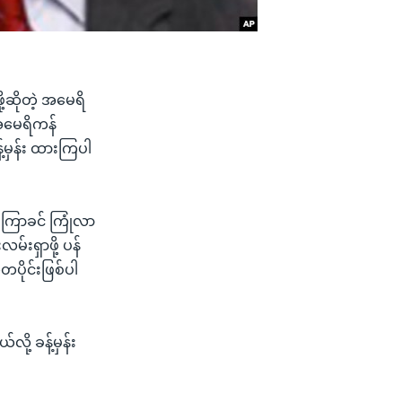
ဖို့ဆိုတဲ့ အမေရိ
အမေရိကန်
်မှန်း ထားကြပါ
 မကြာခင် ကြုံလာ
်းရှာဖို့ ပန်
ပိုင်းဖြစ်ပါ
ု့ ခန့်မှန်း