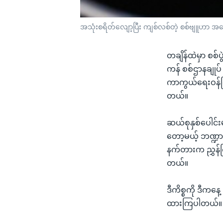
အသုံးစရိတ်လျော့ပြီး ကျစ်လစ်တဲ့ စစ်ဗျူဟာ အ
တချိန်ထဲမှာ စစ်ပွဲ
ကန် စစ်ဌာနချုပ
ကာကွယ်ရေးဝန်ကြ
တယ်။
ဆယ်စုနှစ်ပေါင်း
တော့မယ့် ဘဏ္ဍာင
နက်တားက ညွှန်က
တယ်။
ဒီကိစ္စကို ဒီကန
ထားကြပါတယ်။