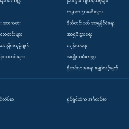
အနာဂတ်ကမ္ဘာ
မြင်ကွင်းကျယ်မှတ်စုများ
ကမ္ဘာတလွှားခရီးသွား
း အားကစား
ဒီသီတင်းပတ် အာရှနိုင်ငံရေး
ားသတင်းများ
အာရှစီးပွားရေး
်မာ နှိုင်းယှဉ်ချက်
ကျန်းမာရေး
ပြားသတင်းများ
အမျိုးသမီးကဏ္ဍ
ရိုဟင်ဂျာအရေး မျှော်လင့်ချက်
်္ဂလိပ်စာ
ရုပ်ရှင်ထဲက အင်္ဂလိပ်စာ