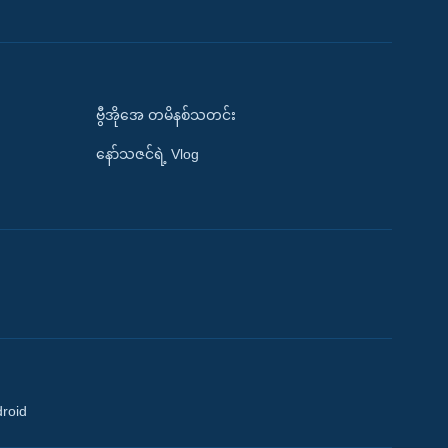
ဗွီအိုအေ တမိနစ်သတင်း
နော်သဇင်ရဲ့ Vlog
droid