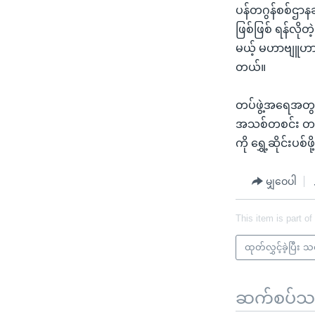
ပန်တဂွန်စစ်ဌာနချ
ဖြစ်ဖြစ် ရန်လိုတ
မယ့် မဟာဗျူဟာ
တယ်။
တပ်ဖွဲ့အရေအတွက်
အသစ်တစင်း တည
ကို ရွှေ့ဆိုင်
မျှဝေပါ
This item is part of
ထုတ်လွှင့်ခဲ့ပြီး 
ဆက်စပ်သတင