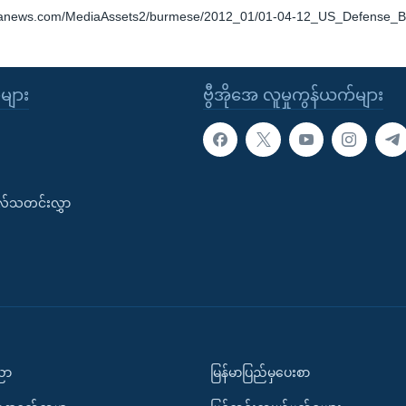
oanews.com/MediaAssets2/burmese/2012_01/01-04-12_US_Defense_
ုများ
ဗွီအိုအေ လူမှုကွန်ယက်များ
းလ်သတင်းလွှာ
ပညာ
မြန်မာပြည်မှပေးစာ