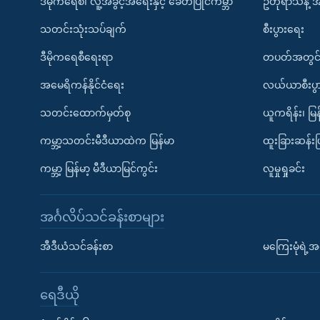
ဒီမိုကရေစီ၊ လူ့အခွင့်အရေးနှင့် ခေတ်ပြိုင်ကမ္ဘာ
ဥတုရာသီနဲ့ 
သတင်းသုံးသပ်ချက်
စီးပွားရေး
ဒီမိုကရေစီရေးရာ
တပတ်အတွင်
အမေရိကန်နိုင်ငံရေး
လယ်ယာစီးပွ
သတင်းထောက်မှတ်စု
ယူကရိန်း၊ မြန
ကမ္ဘာ့သတင်းမီဒီယာထဲက မြန်မာ
ထူးခြားဆန်း
ကမ္ဘာ့ မြန်မာ့ မီဒီယာမြင်ကွင်း
လူမှုရှုခင်း
အင်္ဂလိပ်သင်ခန်းစာများ
အီဒီယံသင်ခန်းစာ
မကြေးမုံရဲ့အင
ရေဒီယို