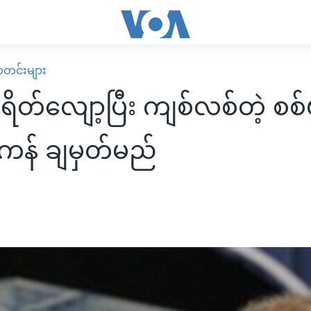
း သတင်းများ
ရိတ်လျော့ပြီး ကျစ်လစ်တဲ့ စစ
န် ချမှတ်မည်