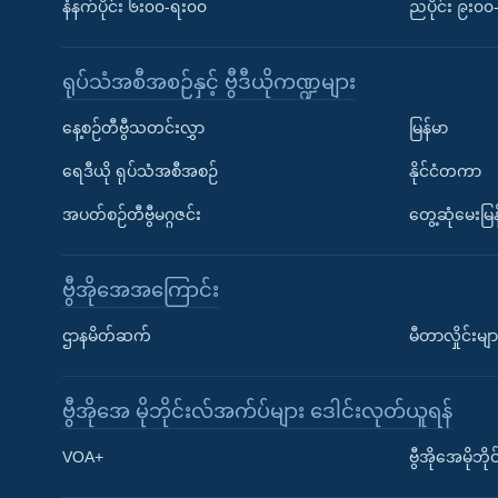
နံနက်ပိုင်း ၆း၀၀-ရး၀၀
ညပိုင်း ၉း၀
ရုပ်သံအစီအစဉ်နှင့် ဗွီဒီယိုကဏ္ဍများ
နေ့စဉ်တီဗွီသတင်းလွှာ
မြန်မာ
ရေဒီယို ရုပ်သံအစီအစဉ်
နိုင်ငံတကာ
အပတ်စဉ်တီဗွီမဂ္ဂဇင်း
တွေ့ဆုံမေးမြန
ဗွီအိုအေအကြောင်း
ဌာနမိတ်ဆက်
မီတာလှိုင်းမျာ
ဗွီအိုအေ မိုဘိုင်းလ်အက်ပ်များ ဒေါင်းလုတ်ယူရန်
Learning English
VOA+
ဗွီအိုအေမိုဘ
ဗွီအိုအေ လူမှုကွန်ယက်များ