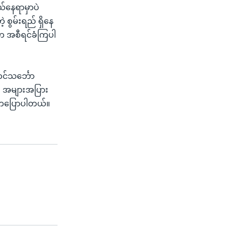
ဘယ်နေရာမှာပဲ
့ စွမ်းရည် ရှိနေ
က အစီရင်ခံကြပါ
တင်သင်္ဘော
 အများအပြား
ွေကပြောပါတယ်။