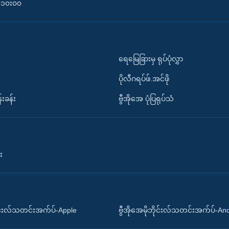
၀-၁၀း၀၀
ရေမြေခြားမှ ရုပ်ပုံလွှာ
ပိုလီဂရပ်ဖ်.အင်ဖို
်းခန်း
ဗွီအိုအေ ပုံပြရုပ်သံ
း
ိုင်းလ်သတင်းအက်ပ်-Apple
ဗွီအိုအေမိုဘိုင်းလ်သတင်းအက်ပ်-An