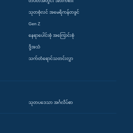
တပတ်အတွင်း အားကစား
သုတစုံလင် အမေရိကန်တခွင်
Gen Z
နေရာပေါင်းစုံ အကြောင်းစုံ
ဒို့အသံ
သက်တံရောင်သတင်းလွှာ
သုတပဒေသာ အင်္ဂလိပ်စာ