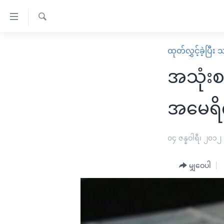
သုံး
ရ
ရှာဖွေ
လွယ်ကူ
မူလစာမျက်နှာ
ထုတ်လွှင့်ခဲ့ပြီ
ရ
စေ
မြန်မာ
လာ
အသုံးစ
သည့်
ဒ်
ကမ္ဘာ့သတင်းများ
Link
ဗွီဒီယို
နိုင်ငံတကာ
အမေရိက
များ
သတင်းလွတ်လပ်ခွင့်
အမေရိကန်
ပင်မ
ရပ်ဝန်းတခု လမ်းတခု အလွန်
တရုတ်
၀၄ ဇန္နဝါရီ၊ ၂၀၁၂
အကြောင်းအရာ
အင်္ဂလိပ်စာလေ့လာမယ်
အစ္စရေး-ပါလက်စတိုင်း
သို့
မျှဝေပါ
အပတ်စဉ်ကဏ္ဍများ
အမေရိကန်သုံးအီဒီယံ
ကျော်
ကြည့်
ရေဒီယိုနှင့်ရုပ်သံ အချက်အလက်များ
မကြေးမုံရဲ့ အင်္ဂလိပ်စာ
ရေဒီယို
ရန်
ရေဒီယို/တီဗွီအစီအစဉ်
ရုပ်ရှင်ထဲက အင်္ဂလိပ်စာ
တီဗွီ
ပင်မ