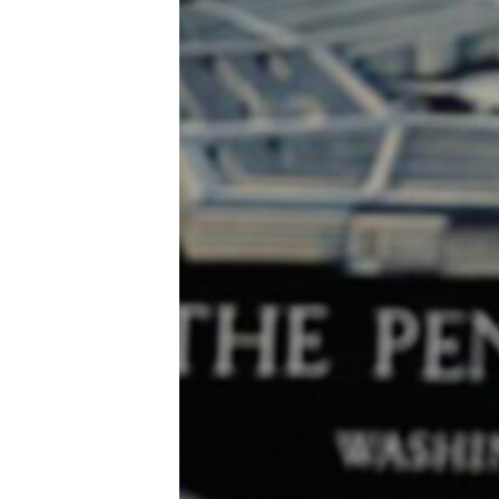
သုတပဒေသာ အင်္ဂလိပ်စာ
အ
ညွန်း
စာမျက်နှာ
သို့
ကျော်
ကြည့်
ရန်
ရှာဖွေ
ရန်
နေရာ
သို့
ကျော်
ရန်