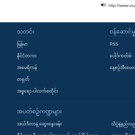
http://www.v
သတင်း
၀န်ဆောင်မှ
မြန်မာ
RSS
နိုင်ငံတကာ
ပေါ့ဒ်ကတ်စ်
အမေရိကန်
နေ့စဉ်အီးမေ
တရုတ်
အစ္စရေး-ပါလက်စတိုင်း
အပတ်စဉ်ကဏ္ဍများ
အယ်ဒီတာနဲ့ ဆွေးနွေးခန်း
သိပ္ပံနဲ့နည်း