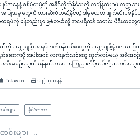
ုပ်အနေနဲ့ စစ်ပွဲတပွဲကို အနိုင်တိုက်နိုင်သလို တချိန်ထဲမှာပဲ ကမ္ဘာ့ 
ဲ့ အပြုအမူ တွေကို တားဆီးပိတ်ဆို့နိုင်တဲ့ ဒါမှမဟုတ် ဖျက်ဆီးပစ်နိုင်တဲ
တရပ်ကို ဖန်တည်းမှာဖြစ်တယ်လို့ အမေရိကန် သတင်း မီဒီယာတွေ
ကို လျှော့ချဖို့၊ အရပ်ဘက်ဝန်ထမ်းတွေကို လျှော့ချဖို့နဲ့ လေယာဉ်
်ဆောက်ဖို့ အပါအဝင် လက်နက်သစ်တွေ ထုတ်လုပ်မယ့် အစီအစဉ်
းပစ်ဖို့ အစီအစဉ်တွေကို ပန်နက်တားက ကြေညာလိမ့်မယ်လို့ သတင်းတ
Follow us
ပရင့်ထုတ်ရန်
သတင်းများ
နိုင်ငံတကာ
်းများ ...