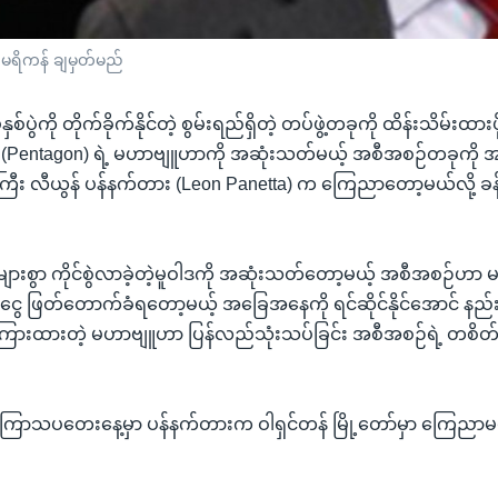
မေရိကန် ချမှတ်မည်
နှစ်ပွဲကို တိုက်ခိုက်နိုင်တဲ့ စွမ်းရည်ရှိတဲ့ တပ်ဖွဲ့တခုကို ထိန်းသိမ်းထား
် (Pentagon) ရဲ့ မဟာဗျူဟာကို အဆုံးသတ်မယ့် အစီအစဉ်တခုကို 
ီး လီယွန် ပန်နက်တား (Leon Panetta) က ကြေညာတော့မယ်လို့ ခန့
များစွာ ကိုင်စွဲလာခဲ့တဲ့မူဝါဒကို အဆုံးသတ်တော့မယ့် အစီအစဉ်ဟာ
ွေ ဖြတ်တောက်ခံရတော့မယ့် အခြေအနေကို ရင်ဆိုင်နိုင်အောင် နည်းလမ
ြားထားတဲ့ မဟာဗျူဟာ ပြန်လည်သုံးသပ်ခြင်း အစီအစဉ်ရဲ့ တစိတ်တ
ေ့ ကြာသပတေးနေ့မှာ ပန်နက်တားက ဝါရှင်တန် မြို့တော်မှာ ကြေညာမယ်လိ