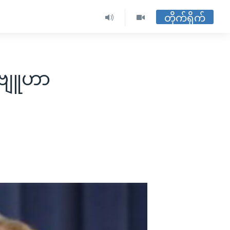
တိုက်ရိုက်
်ဗျူဟာ