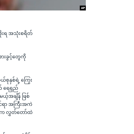
ိုးရ အသုံးစရိတ်
ားခွင့်တွေကို
်စုနှစ်ရဲ့ ကြွေး
ွက် ရေရှည်
့်အချိန် ဖြစ်
ိုင်ရာ အကြီးအကဲ
) က လွှတ်တော်ထဲ