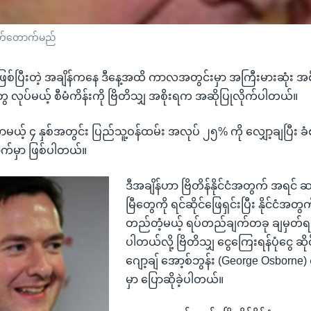
 ဖြတ်တောက်မည်
ဖြစ်ပြီးတဲ့ အချိန်ကနေ ဒီနေ့အထိ ကာလအတွင်းမှာ အကြီးမားဆုံး အစ
 လုပ်မယ့် စီမံကိန်းကို ဗြိတိသျှ အစိုးရက အဆိုပြုလိုက်ပါတယ်။
မယ့် ၄ နှစ်အတွင်း ပြည်သူ့ဝန်ထမ်း အလုပ် ၂၅% ကို လျှော့ချပြီး ခံစ
်မှာ ဖြစ်ပါတယ်။
ဒီအချိန်ဟာ ဗြိတိန်နိုင်ငံအတွက် အရင် ဆယ
မြီတွေကို ရင်ဆိုင်ဖြေရှင်းပြီး နိုင်ငံအတ
တည်တံ့မယ့် ရပ်တည်ချက်တခု ချမှတ်ရမယ
ပါတယ်လို့ ဗြိတိသျှ ငွေကြေးရန်ပုံငွေ ဆ
ဂျော့ချ် အော့စ်ဘွန်း (George Osborne
မှာ ပြောဆိုခဲ့ပါတယ်။