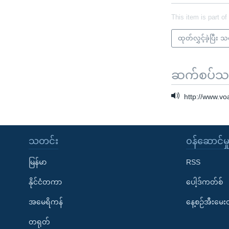
This item is part of
ထုတ်လွှင့်ခဲ့ပြီး 
ဆက်စပ်သတင
http://www.v
သတင်း
၀န်ဆောင်မှ
မြန်မာ
RSS
နိုင်ငံတကာ
ပေါ့ဒ်ကတ်စ်
အမေရိကန်
နေ့စဉ်အီးမေ
တရုတ်