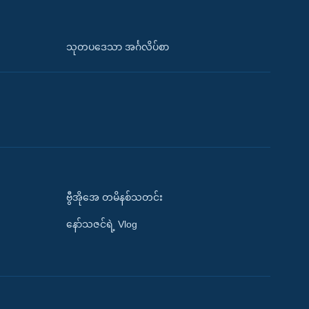
သုတပဒေသာ အင်္ဂလိပ်စာ
ဗွီအိုအေ တမိနစ်သတင်း
နော်သဇင်ရဲ့ Vlog