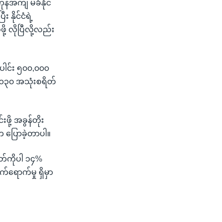
န်အကျ မခံနိုင်
 နိုင်ငံရဲ့
ု့ လိုပြီလို့လည်း
ပေါင်း ၅၀၀,၀၀၀
 ၁၃၀ အသုံးစရိတ်
ို့ အခွန်တိုး
ူက ပြောခဲ့တာပါ။
ိတ်ကိုပါ ၁၄%
ရောက်မှု ရှိမှာ