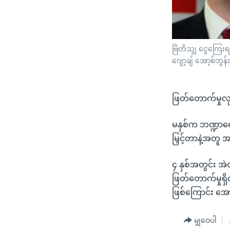
ဗြိတိသျှ ငွေကြေးရ
ဂျော့ချ် အော့စ်ဘွန်
ဖြတ်တောက်မှုလုပ်
မနှစ်က ဘဏ္ဍာရေးလ
မြှင့်တာနဲ့အတူ 
၄ နှစ်အတွင်း အဲ
ဖြတ်တောက်မှုရှိ
ဖြစ်ကြောင်း အော
မျှဝေပါ