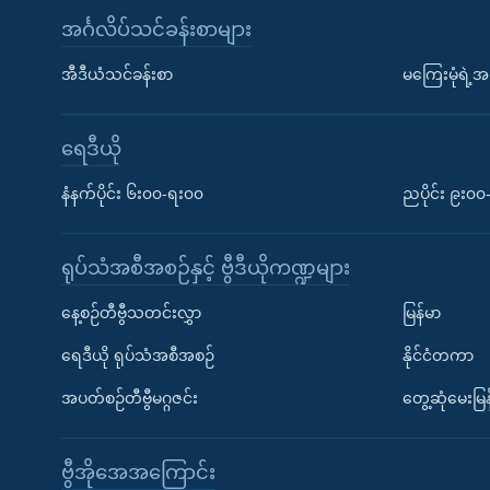
အင်္ဂလိပ်သင်ခန်းစာများ
အီဒီယံသင်ခန်းစာ
မကြေးမုံရဲ့အင
ရေဒီယို
နံနက်ပိုင်း ၆း၀၀-ရး၀၀
ညပိုင်း ၉း၀
ရုပ်သံအစီအစဉ်နှင့် ဗွီဒီယိုကဏ္ဍများ
နေ့စဉ်တီဗွီသတင်းလွှာ
မြန်မာ
ရေဒီယို ရုပ်သံအစီအစဉ်
နိုင်ငံတကာ
အပတ်စဉ်တီဗွီမဂ္ဂဇင်း
တွေ့ဆုံမေးမြန
ဗွီအိုအေအကြောင်း