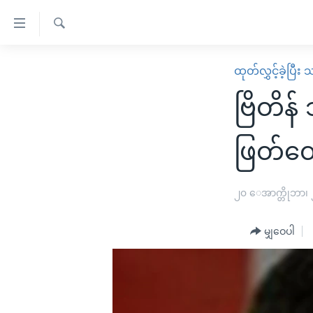
သုံး
ရ
ရှာဖွေ
လွယ်ကူ
မူလစာမျက်နှာ
ထုတ်လွှင့်ခဲ့ပြီ
ရ
စေ
မြန်မာ
လာ
ဗြိတိန်
သည့်
ဒ်
ကမ္ဘာ့သတင်းများ
Link
ဗွီဒီယို
နိုင်ငံတကာ
ဖြတ်တ
များ
သတင်းလွတ်လပ်ခွင့်
အမေရိကန်
ပင်မ
ရပ်ဝန်းတခု လမ်းတခု အလွန်
တရုတ်
၂၀ ေအာက္တိုဘာ၊
အကြောင်းအရာ
အင်္ဂလိပ်စာလေ့လာမယ်
အစ္စရေး-ပါလက်စတိုင်း
သို့
မျှဝေပါ
အပတ်စဉ်ကဏ္ဍများ
အမေရိကန်သုံးအီဒီယံ
ကျော်
ကြည့်
ရေဒီယိုနှင့်ရုပ်သံ အချက်အလက်များ
မကြေးမုံရဲ့ အင်္ဂလိပ်စာ
ရေဒီယို
ရန်
ရေဒီယို/တီဗွီအစီအစဉ်
ရုပ်ရှင်ထဲက အင်္ဂလိပ်စာ
တီဗွီ
ပင်မ