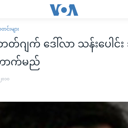
း သတင်းများ
 ဘတ်ဂျက် ဒေါ်လာ သန်းပေါင်း သ
ောက်မည်
 ၂၀၁၀