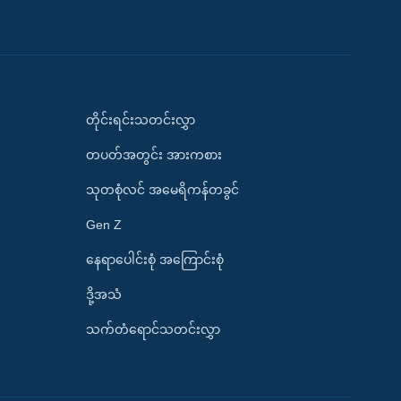
တိုင်းရင်းသတင်းလွှာ
တပတ်အတွင်း အားကစား
သုတစုံလင် အမေရိကန်တခွင်
Gen Z
နေရာပေါင်းစုံ အကြောင်းစုံ
ဒို့အသံ
သက်တံရောင်သတင်းလွှာ