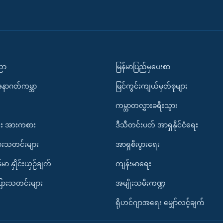
ပညာ
မြန်မာပြည်မှပေးစာ
အနာဂတ်ကမ္ဘာ
မြင်ကွင်းကျယ်မှတ်စုများ
ကမ္ဘာတလွှားခရီးသွား
း အားကစား
ဒီသီတင်းပတ် အာရှနိုင်ငံရေး
ားသတင်းများ
အာရှစီးပွားရေး
်မာ နှိုင်းယှဉ်ချက်
ကျန်းမာရေး
ပြားသတင်းများ
အမျိုးသမီးကဏ္ဍ
ရိုဟင်ဂျာအရေး မျှော်လင့်ချက်