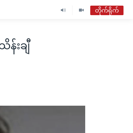
တိုက်ရိုက်
ဗွီအိုအေ မြန်မာညချမ်း
တိုက်ရိုက်ထုတ်လွှင့်မှု
ိန်းချီ
အစီအစဉ်များ
ဗွီအိုအေ မြန်မာညချမ်း
ရေဒီယိုတိုက်ရိုက်နားဆင်ရန်