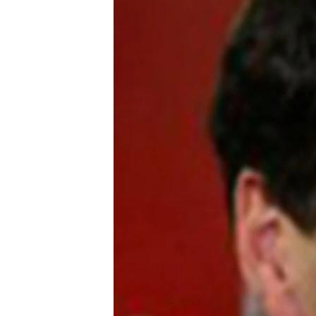
သုတပဒေသာ အင်္ဂလိပ်စာ
အ
ညွန်း
စာမျက်နှာ
သို့
ကျော်
ကြည့်
ရန်
ရှာဖွေ
ရန်
နေရာ
သို့
ကျော်
ရန်