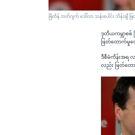
ဗြိတိန် ဘတ်ဂျက် ဒေါ်လာ သန်းပေါင်း သိန်းချီ
ဒုတိယကမ္ဘာစစ် 
ဖြတ်တောက်မှုတွေ
ဒီစီမံကိန်းအရ လာ
လည်း ဖြတ်တောက