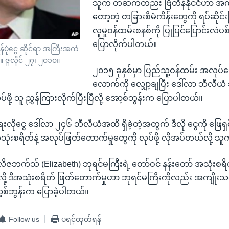
သူက တဆက်တည်း ဗြိတိန်နိုင်ငံဟာ အကု
တော့တဲ့ တခြားစီမံကိန်းတွေကို ရပ်ဆိုင်းပြီး
လူမှုဝန်ထမ်းစနစ်ကို ပြုပြင်ပြောင်းလဲပစ်ဖိ
ပြောလိုက်ပါတယ်။
န်ပုံငွေ ဆိုင်ရာ အကြီးအကဲ
း။ ဇူလိုင် ၂၇၊ ၂၀၁၀။
၂၀၁၅ ခုနှစ်မှာ ပြည်သူ့ဝန်ထမ်း အလုပ်
လောက်ကို လျှော့ချပြီး ဒေါ်လာ ဘီလီယံ
ဖို့ သူ ညွှန်ကြားလိုက်ပြီးပြီလို့ အော့စ်ဘွန်းက ပြောပါတယ်။
ိုငွေ ဒေါ်လာ ၂၄၆ ဘီလီယံအထိ ရှိခဲ့တဲ့အတွက် ဒီလို ငွေကို ဖြေရှင်းဖ
အသုံးစရိတ်နဲ့ အလုပ်ဖြတ်တောက်မှုတွေကို လုပ်ဖို့ လိုအပ်တယ်လို့ သ
လိဇဘက်သ် (Elizabeth) ဘုရင်မကြီးရဲ့ တော်ဝင် နန်းတော် အသုံးစရ
လို့ ဒီအသုံးစရိတ် ဖြတ်တောက်မှုဟာ ဘုရင်မကြီးကိုလည်း အကျိုးသက်
့စ်ဘွန်းက ပြောခဲ့ပါတယ်။
Follow us
ပရင့်ထုတ်ရန်