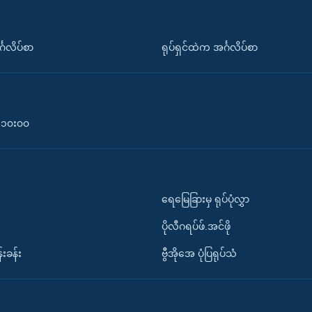
်္ဂလိပ်စာ
ရုပ်ရှင်ထဲက အင်္ဂလိပ်စာ
၀-၁၀း၀၀
ရေမြေခြားမှ ရုပ်ပုံလွှာ
ပိုလီဂရပ်ဖ်.အင်ဖို
်းခန်း
ဗွီအိုအေ ပုံပြရုပ်သံ