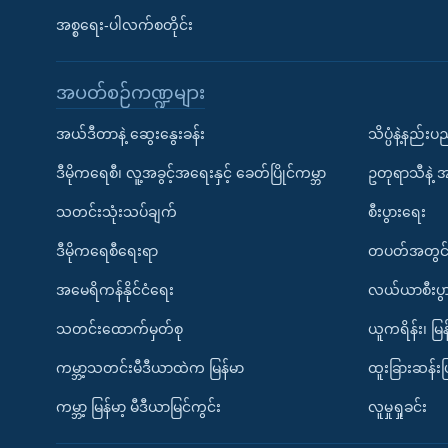
အစ္စရေး-ပါလက်စတိုင်း
အပတ်စဉ်ကဏ္ဍများ
အယ်ဒီတာနဲ့ ဆွေးနွေးခန်း
သိပ္ပံနဲ့နည်း
ဒီမိုကရေစီ၊ လူ့အခွင့်အရေးနှင့် ခေတ်ပြိုင်ကမ္ဘာ
ဥတုရာသီနဲ့ 
သတင်းသုံးသပ်ချက်
စီးပွားရေး
ဒီမိုကရေစီရေးရာ
တပတ်အတွင်
အမေရိကန်နိုင်ငံရေး
လယ်ယာစီးပွ
သတင်းထောက်မှတ်စု
ယူကရိန်း၊ မြန
ကမ္ဘာ့သတင်းမီဒီယာထဲက မြန်မာ
ထူးခြားဆန်း
ကမ္ဘာ့ မြန်မာ့ မီဒီယာမြင်ကွင်း
လူမှုရှုခင်း