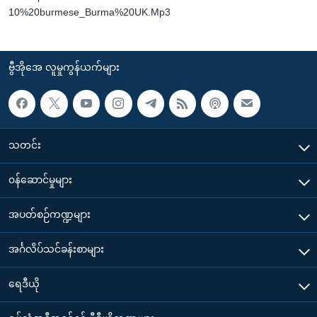
10%20burmese_Burma%20UK.Mp3
ဗွီအိုအေ လူမှုကွန်ယက်များ
သတင်း
၀န်ဆောင်မှုများ
အပတ်စဉ်ကဏ္ဍများ
အင်္ဂလိပ်သင်ခန်းစာများ
ရေဒီယို