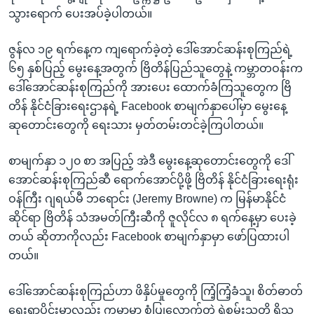
အ
သုတပဒေသာ အင်္ဂလိပ်စာ
သွားရောက် ပေးအပ်ခဲ့ပါတယ်။
ညွန်း
Learning English
စာမျက်နှာ
ဇွန်လ ၁၉ ရက်နေ့က ကျရောက်ခဲ့တဲ့ ဒေါ်အောင်ဆန်းစုကြည်ရဲ့
သို့
ဗွီအိုအေ လူမှုကွန်ယက်များ
၆၅ နှစ်ပြည့် မွေးနေ့အတွက် ဗြိတိန်ပြည်သူတွေနဲ့ ကမ္ဘာတဝန်းက
ကျော်
ဒေါ်အောင်ဆန်းစုကြည်ကို အားပေး ထောက်ခံကြသူတွေက ဗြိ
ကြည့်
တိန် နိုင်ငံခြားရေးဌာနရဲ့ Facebook စာမျက်နှာပေါ်မှာ မွေးနေ့
ရန်
ဆုတောင်းတွေကို ရေးသား မှတ်တမ်းတင်ခဲ့ကြပါတယ်။
ဘာသာစကားများ
ရှာဖွေ
ရန်
စာမျက်နှာ ၁၂၀ စာ အပြည့် အဲဒီ မွေးနေ့ဆုတောင်းတွေကို ဒေါ်
နေရာ
အောင်ဆန်းစုကြည်ဆီ ရောက်အောင်ပို့ဖို့ ဗြိတိန် နိုင်ငံခြားရေးရုံး
သို့
ဝန်ကြီး ဂျရယ်မီ ဘရောင်း (Jeremy Browne) က မြန်မာနိုင်ငံ
ကျော်
ဆိုင်ရာ ဗြိတိန် သံအမတ်ကြီးဆီကို ဇူလိုင်လ ၈ ရက်နေ့မှာ ပေးခဲ့
ရန်
တယ် ဆိုတာကိုလည်း Facebook စာမျက်နှာမှာ ဖော်ပြထားပါ
တယ်။
ဒေါ်အောင်ဆန်းစုကြည်ဟာ ဖိနှိပ်မှုတွေကို ကြံ့ကြံ့ခံသူ၊ စိတ်ဓာတ်
ရေးရာပိုင်းမှာလည်း ကမ္ဘာမှာ စံပြုလောက်တဲ့ ရဲစွမ်းသတ္တိ ရှိသူ