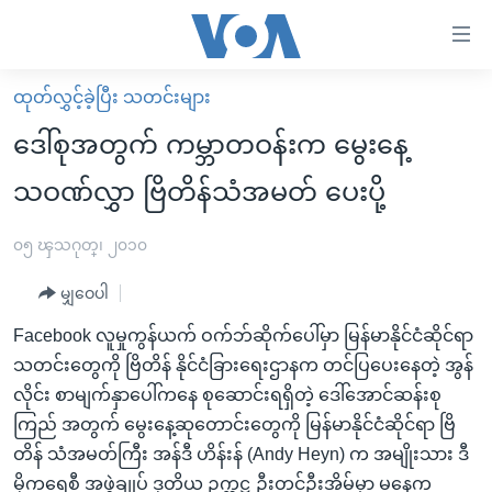
သုံး
ရ
လွယ်ကူ
ထုတ်လွှင့်ခဲ့ပြီး သတင်းများ
မူလစာမျက်နှာ
စေ
ဒေါ်စုအတွက် ကမ္ဘာတဝန်းက မွေးနေ့
မြန်မာ
သည့်
သဝဏ်လွှာ ဗြိတိန်သံအမတ် ပေးပို့
ကမ္ဘာ့သတင်းများ
Link
ဗွီဒီယို
နိုင်ငံတကာ
၀၅ ၾသဂုတ္၊ ၂၀၁၀
များ
သတင်းလွတ်လပ်ခွင့်
အမေရိကန်
ပင်မ
မျှဝေပါ
ရပ်ဝန်းတခု လမ်းတခု အလွန်
တရုတ်
အကြောင်းအရာ
Facebook လူမှုကွန်ယက် ဝက်ဘ်ဆိုက်ပေါ်မှာ မြန်မာနိုင်ငံဆိုင်ရာ
သို့
အင်္ဂလိပ်စာလေ့လာမယ်
အစ္စရေး-ပါလက်စတိုင်း
သတင်းတွေကို ဗြိတိန် နိုင်ငံခြားရေးဌာနက တင်ပြပေးနေတဲ့ အွန်
ကျော်
အပတ်စဉ်ကဏ္ဍများ
အမေရိကန်သုံးအီဒီယံ
လိုင်း စာမျက်နှာပေါ်ကနေ စုဆောင်းရရှိတဲ့ ဒေါ်အောင်ဆန်းစု
ကြည့်
ကြည် အတွက် မွေးနေ့ဆုတောင်းတွေကို မြန်မာနိုင်ငံဆိုင်ရာ ဗြိ
ရေဒီယိုနှင့်ရုပ်သံ အချက်အလက်များ
မကြေးမုံရဲ့ အင်္ဂလိပ်စာ
ရေဒီယို
ရန်
တိန် သံအမတ်ကြီး အန်ဒီ ဟိန်းန် (Andy Heyn) က အမျိုးသား ဒီ
ပင်မ
ရေဒီယို/တီဗွီအစီအစဉ်
ရုပ်ရှင်ထဲက အင်္ဂလိပ်စာ
တီဗွီ
မိုကရေစီ အဖွဲ့ချုပ် ဒုတိယ ဥက္ကဋ္ဌ ဦးတင်ဦးအိမ်မှာ မနေ့က