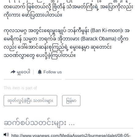
တယောက် ဖြစ်တယ်လို့ ဗြိတိန် သံအမတ်ကြီးရဲ့ အပြောကိုလည်း
ကိုးကား ဖော်ပြထားပါတယ်။
ကုလသမဂ္ဂ အတွင်းရေးမှူးချုပ် ဘန်ကီမွန်း (Ban Ki-moon)၊ အ
မေရိကန် သမ္မတ ဘရက်ခ် အိုဘားမား (Barack Obama) တို့က
လည်း ဒေါ်အောင်ဆန်းစုကြည်ရဲ့ မွေးနေ့မှာ ဆုတောင်း
သဝဏ်လွှာတွေ ပေးပို့ခဲ့ကြပါတယ်။
မျှဝေပါ
Follow us
This item is part of
ထုတ်လွှင့်ခဲ့ပြီး သတင်းများ
မြန်မာ
ဆက်စပ်သတင်းများ ...
http://www.voanews.com/MediaAssets2/burmese/dalet/08-05-