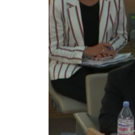
သုတပဒေသာ အင်္ဂလိပ်စာ
အ
ညွန်း
စာမျက်နှာ
သို့
ကျော်
ကြည့်
ရန်
ရှာဖွေ
ရန်
နေရာ
သို့
ကျော်
ရန်