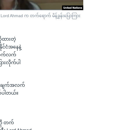
ြီး Lord Ahmad က တက်ရောက် မိန့်ခွန်းပြောကြား
ိုထားတဲ့
ုင်ငံအနေနဲ့
ု ဆက်လက်
ြားလိုက်ပါ
ုလ အချက်အလက်
ဖြစ်ပါတယ်။
ကို တက်