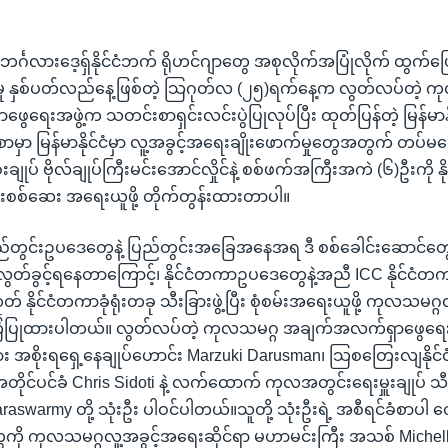
 ဘင်္ဂလားဒေ့ရှ်နိုင်ငံဘက် ရိုဟင်ဂျာတွေ အစုလိုက်အပြုံလိုက် ထွက်ပြေ
ှု နှစ်ပတ်လည်နေ့ဖြစ်တဲ့ သြဂုတ်လ (၂၅)ရက်နေ့က လွတ်လပ်တဲ့ က
ရေးအဖွဲ့က သတင်းစာရှင်းလင်းပွဲပြုလုပ်ပြီး ထုတ်ပြန်တဲ့ မြန်မာနို
ှာ မြန်မာနိုင်ငံမှာ လူ့အခွင့်အရေးချိုးဖောက်မှုတွေအတွက် တပ်မ
ျုပ် ဗိုလ်ချုပ်ကြီးမင်းအောင်လှိုင်နဲ့ စစ်ဖက်အကြီးအကဲ (၆)ဦးကို
မ်းစစ်ဆေး အရေးယူဖို့ တိုက်တွန်းထားတာပါ။
့ ပြည်တွင်းဥပဒေတွေနဲ့ ပြည်တွင်းအခြေအနေအရ ဒီ စစ်ခေါင်းဆောင်တွ
တ်ခွင့်ရနေတာကြောင့်၊ နိုင်ငံတကာဥပဒေတွေနဲ့အညီ ICC နိုင်ငံတကာပ
တ် နိုင်ငံတကာခုံရုံးတခု သီးခြားဖွဲ့ပြီး စုံစမ်းအရေးယူဖို့ ကုလသမဂ္ဂလ
ြံပြုထားပါတယ်။ လွတ်လပ်တဲ့ ကုလသမဂ္ဂ အချက်အလက်ရှာဖွေရေးအ
ရှား အစိုးရရှေ့နေချုပ်ဟောင်း Marzuki Darusman၊ သြစတြေးလျနိုင်
တိုင်ပင်ခံ Chris Sidoti နဲ့ လက်ထောက် ကုလအတွင်းရေးမှူးချုပ် သီ
warmy တို့ သုံးဦး ပါဝင်ပါတယ်။သူတို့ သုံးဦးရဲ့ အစီရင်ခံစာပါ တွေ့
ကို ကုလသမဂ္ဂလူ့အခွင့်အရေးဆိုင်ရာ မဟာမင်းကြီး အသစ် Michel