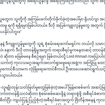
ကျူးလွန်သူတွေကို အရေးယူနိုင်ဖို့ အရေးကြီးကြောင်းလည်း သူက အခု
သူတွေက သူတို့ကို အကြမ်းဖက်တိုက်ခိုက်ခဲ့တဲ့အပေါ်မှာ ရိုဟင်ဂျာ အသိ
မှု ရကို ရရှိရမှာဖြစ်ပါတယ်။ ဒီလို အပြစ်ကျူးလွန်မှုတွေ အတွက
ေးနိုင်ပါဘူး။”
ေနဲ့ ဒီကျူးလွန်မှုတွေကို သူရဲ့ စုံစမ်းရေးကော်မရှင်က ဘယ်လို 
ဲ၊ နောက် ဒီလို တာဝန်ရှိမှုအတွက် တရားစီရင်မှုကနေတဆင့် တာဝန်ခံမှ
မလဲ ဆိုတာ မဖြစ်မနေ စီစဉ်ရမှာ ဖြစ်တယ်လို့ Lord Ahmad ကပြောပ
နဲ့ ပတ်သက်တဲ့ ကုလသမဂ္ဂအချက်အလက်ရှာဖွေရေးအဖွဲ့က အကြံပြု ထ
ရေးကောင်စီသာမက လုံခြုံရေးကောင်စီကပါ ဦးစားပေးဆောင်ရွက်သင
န်းသွားပါတယ်။
ှာ လူမျိုးတုန်းသတ်ဖြတ်မှုတွေဖြစ်ခဲ့တဲ့အပေါ် မြန်မာစစ်ဖက် အဆင့်မြ
တာဝန်ရှိသလဲဆိုတာ စုံစမ်းစစ်ဆေးဖို့နဲ့ တရားစွဲဖို့ အစီရင်ခံစာ
်ပြီး ကျယ်ပြန့် ပြည့်စုံတဲ့အစီရင်ခံစာအတွက် ဗြိတိန်အနေနဲ့ ကု