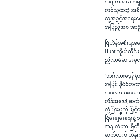
အချက်အလက်ရှာဖွ
တင်သွင်းတဲ့ အစီ
လူ့အခွင့်အရေးကေ
အပြည့်အ၀ အာရုံ
ဗြိတိန်အစိုးရအန
Hunt ကိုယ်တိုင် 
ညီလာခံမှာ အခု
“ဘင်္ဂလားဒေ့ရှ်မ
အပြင် နိုင်ငံတကာ
အလေးပေးဆောင်ရွ
တိန်အနေနဲ့ ဆက်
ကွဲပြားမှုကို မြှ
ငြိမ်းချမ်းရေး
အချက်ဟာ ဗြိတိန
ဆက်လက် ထိန်းသိမ်း