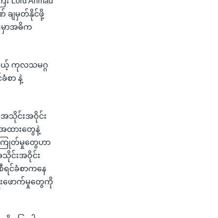
်ကြီး Lord Ahmad
ျမှတ်နိုင်ဖို့
န်းမှာအဓိက
မယ့် ကုလသမဂ္ဂ
ံစာ နဲ့
အသိုင်းအဝိုင်း
က်အထားတွေနဲ့
းကြုတ်မှုတွေဟာ
ုင်းအဝိုင်း
ီအစီရင်ခံစာကနေ
းဖောက်မှုတွေကို