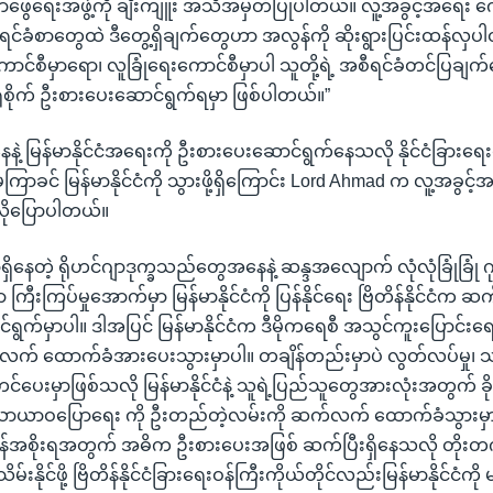
ေရေးအဖွဲ့ကို ချီးကျူး အသိအမှတ်ပြုပါတယ်။ လူ့အခွင့်အရေး ကော
ရင်ခံစာတွေထဲ ဒီတွေ့ရှိချက်တွေဟာ အလွန်ကို ဆိုးရွားပြင်းထန်လှပ
ာင်စီမှာရော၊ လူခြုံရေးကောင်စီမှာပါ သူတို့ရဲ့ အစီရင်ခံတင်ပြချက်
စိုက် ဦးစားပေးဆောင်ရွက်ရမှာ ဖြစ်ပါတယ်။”
ေနဲ့ မြန်မာနိုင်ငံအရေးကို ဦးစားပေးဆောင်ရွက်နေသလို နိုင်ငံခြားရေ
မကြာခင် မြန်မာနိုင်ငံကို သွားဖို့ရှိကြောင်း Lord Ahmad က လူ့အခွင့
လိုပြောပါတယ်။
ှာရှိနေတဲ့ ရိုဟင်ဂျာဒုက္ခသည်တွေအနေနဲ့ ဆန္ဒအလျောက် လုံလုံခြုံခြုံ ဂု
 ကြီးကြပ်မှုအောက်မှာ မြန်မာနိုင်ငံကို ပြန်နိုင်ရေး ဗြိတိန်နိုင်ငံက
က်မှာပါ။ ဒါအပြင် မြန်မာနိုင်ငံက ဒီမိုကရေစီ အသွင်ကူးပြောင်းရေ
လက် ထောက်ခံအားပေးသွားမှာပါ။ တချိန်တည်းမှာပဲ လွတ်လပ်မှု၊ သည
င့်တင်ပေးမှာဖြစ်သလို မြန်မာနိုင်ငံနဲ့ သူရဲ့ပြည်သူတွေအားလုံးအတွက် ခို
နဲ့ သာယာဝပြောရေး ကို ဦးတည်တဲ့လမ်းကို ဆက်လက် ထောက်ခံသွားမှ
်အစိုးရအတွက် အဓိက ဦးစားပေးအဖြစ် ဆက်ပြီးရှိနေသလို တိုးတက်မ
နိုင်ဖို့ ဗြိတိန်နိုင်ငံခြားရေးဝန်ကြီးကိုယ်တိုင်လည်းမြန်မာနိုင်ငံကို မ