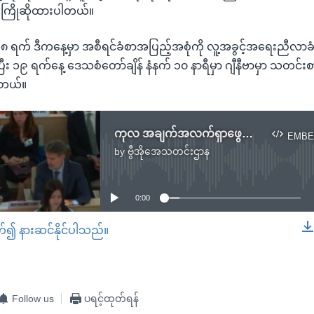
ကြိုဆိုထားပါတယ်။
က် ဒီကနေ့မှာ အစီရင်ခံစာအပြည့်အစုံကို လူ့အခွင့်အရေးညီလာခံမှာ
ြီး ၁၉ ရက်နေ့ ဒေသစံတော်ချိန် နံနက် ၁၀ နာရီမှာ ဂျီနီဗာမှာ သတင်းစာ
ါတယ်။
ကုလ အချက်အလက်ရှာဖွေရေးအဖွဲ့ရဲ့ မြန်မာနိုင်ငံ အစီရင်ခံစာ ဗြိတိန်ကြိုဆို
EMBE
by
ဗွီအိုအေသတင်းဌာန
No media source currently available
0:00
တ်၍ နားဆင်နိုင်ပါသည်။
EMBED
Follow us
ပရင့်ထုတ်ရန်