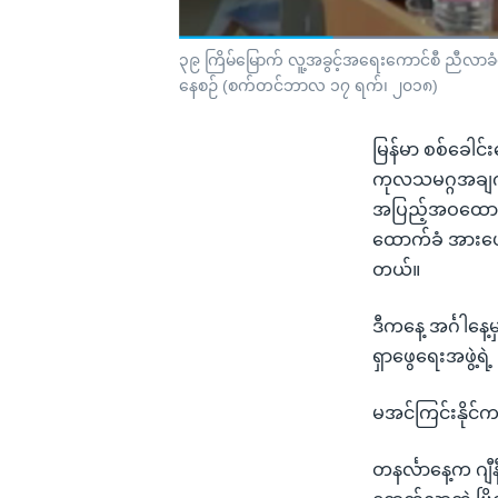
၃၉ ကြိမ်မြောက် လူ့အခွင့်အရေးကောင်စီ ညီလာခံမှာ
နေစဉ် (စက်တင်ဘာလ ၁၇ ရက်၊ ၂၀၁၈)
မြန်မာ စစ်ခေါင်
ကုလသမဂ္ဂအချက်အလက
အပြည့်အဝထောက်ခံ
ထောက်ခံ အားပေး
တယ်။
ဒီကနေ့ အင်္ဂါန
ရှာဖွေရေးအဖွဲ့ရဲ
မအင်ကြင်းနိုင်က
တနင်္လာနေ့က ဂျီ