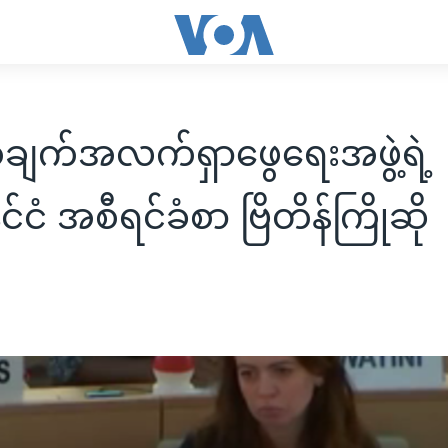
ျက်အလက်ရှာဖွေရေးအဖွဲ့ရဲ့
ုင်ငံ အစီရင်ခံစာ ဗြိတိန်ကြိုဆို