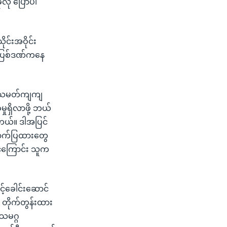
လို ပြောပါ
ုင်းအဝိုင်း
် ပြစ်ဒဏ်ကနေ
သမာသမတ်ကျကျ
ုရှိလာဖို့ ဘယ်
ါတယ်။ ဒါအပြင်
ောက်ပြထားတွေ
့်ကြောင်း သူက
င့်ခေါင်းဆောင်
က တိုက်တွန်းထား
လသမဂ္ဂ