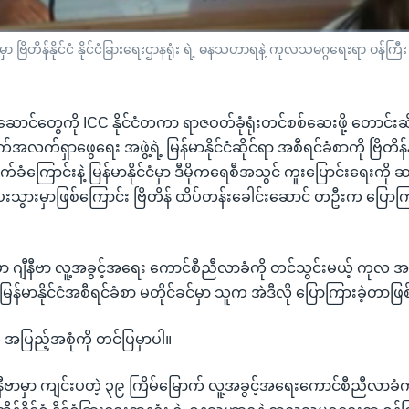
 ဗြိတိန်နိုင်ငံ နိုင်ငံခြားရေးဌာနရုံး ရဲ့ ဓနသဟာရနဲ့ ကုလသမဂ္ဂရေးရာ ဝန်က
းဆောင်တွေကို ICC နိုင်ငံတကာ ရာဇဝတ်ခုံရုံးတင်စစ်ဆေးဖို့ တောင်းဆ
်ရှာဖွေရေး အဖွဲ့ရဲ့ မြန်မာနိုင်ငံဆိုင်ရာ အစီရင်ခံစာကို ဗြိတိန်နိ
ကြောင်းနဲ့ မြန်မာနိုင်ငံမှာ ဒီမိုကရေစီအသွင် ကူးပြောင်းရေးကိ
သွားမှာဖြစ်ကြောင်း ဗြိတိန် ထိပ်တန်းခေါင်းဆောင် တဦးက ပြောက
ေ့မှာ ဂျီနီဗာ လူ့အခွင့်အရေး ကောင်စီညီလာခံကို တင်သွင်းမယ့် က
့ မြန်မာနိုင်ငံအစီရင်ခံစာ မတိုင်ခင်မှာ သူက အဲဒီလို ပြောကြားခဲ့တာ
 အပြည့်အစုံကို တင်ပြမှာပါ။
နီဗာမှာ ကျင်းပတဲ့ ၃၉ ကြိမ်မြောက် လူ့အခွင့်အရေးကောင်စီညီလာခံ