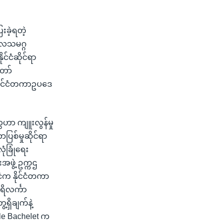
းခဲ့ရတဲ့
ုလသမဂ္ဂ
င်ငံဆိုင်ရာ
တော်
 နိုင်ငံတကာဥပဒေ
ေဟာ ကျူးလွန်မှု
ြစ်မှုဆိုင်ရာ
ုံခြုံရေး
ဖွဲ့ ဥက္ကဌ
ငံက နိုင်ငံတကာ
ရိလင်္ကာ
ရှိချက်နဲ့
le Bachelet က