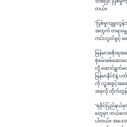
ဒါအပြင် ပြစ်မှု
တယ်။
“ပြစ်မှုကျူးလွန်
အတွက် တရားမျှတ
ကင်းလွတ်ခွင့် မပ
မြန်မာအစိုးရအန
စုံစမ်းစစ်ဆေးမလ
လို့ ဆောင်ရွက်
မြန်မာနိုင်ငံ
ကို လူ့အခွင့်အ
အခုလို တိုက်တွ
“ရခိုင်ပြည်နယ်မ
တွေမှာ ဘယ်လောက်
ပါတယ်။ အသေးစိတ