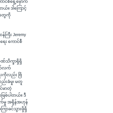
င်စီရှေ့မှောက်
ါတယ်။ ဒါကြောင့်
တွေကို
းဝန်ကြီး Jeremy
်အရေး ကောင်စီ
ဏ်သိက္ခာရှိရှိ
 ဆက်လက်
းကိုလည်း ဗြိ
်းခံမှု၊ မတူ
င်မာတဲ့
ာဖြစ်ပါတယ်။ ဒီ
ှု အရှိန်အဟုန်
ကြာခင်သွားဖို့ရှိ