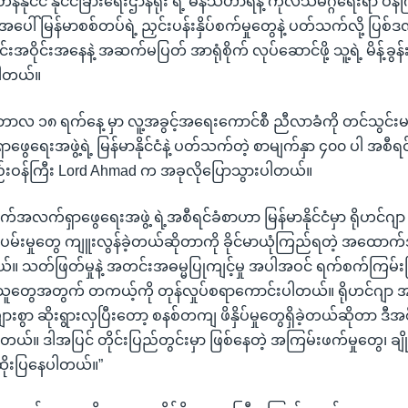
ိန်နိုင်ငံ နိုင်ငံခြားရေးဌာနရုံး ရဲ့ ဓနသဟာရနဲ့ ကုလသမဂ္ဂရေးရာ ဝန
ေါ် မြန်မာစစ်တပ်ရဲ့ ညှင်းပန်းနှိပ်စက်မှုတွေနဲ့ ပတ်သက်လို့ ပြစ်ဒဏ် ခ
်းအဝိုင်းအနေနဲ့ အဆက်မပြတ် အာရုံစိုက် လုပ်ဆောင်ဖို့ သူ့ရဲ့ မိန့်ခွ
ပါတယ်။
ာလ ၁၈ ရက်နေ့ မှာ လူ့အခွင့်အရေးကောင်စီ ညီလာခံကို တင်သွင်း
ေရေးအဖွဲ့ရဲ့ မြန်မာနိုင်ငံနဲ့ ပတ်သက်တဲ့ စာမျက်နှာ ၄၀၀ ပါ အစီရင်ခ
းဝန်ကြီး Lord Ahmad က အခုလိုပြောသွားပါတယ်။
လက်ရှာဖွေရေးအဖွဲ့ ရဲ့အစီရင်ခံစာဟာ မြန်မာနိုင်ငံမှာ ရိုဟင်ဂျာ 
မ်းပမ်းမှုတွေ ကျူးလွန်ခဲ့တယ်ဆိုတာကို ခိုင်မာယုံကြည်ရတဲ့ အထော
။ သတ်ဖြတ်မှုနဲ့ အတင်းအဓမ္မပြုကျင့်မှု အပါအဝင် ရက်စက်ကြမ်
ူတွေအတွက် တကယ့်ကို တုန်လှုပ်စရာကောင်းပါတယ်။ ရိုဟင်ဂျာ အသိ
ျားစွာ ဆိုးရွားလှပြီးတော့ စနစ်တကျ ဖိနှိပ်မှုတွေရှိခဲ့တယ်ဆိုတာ ဒ
။ ဒါအပြင် တိုင်းပြည်တွင်းမှာ ဖြစ်နေတဲ့ အကြမ်းဖက်မှုတွေ၊ ချို
 ထိုးပြနေပါတယ်။”