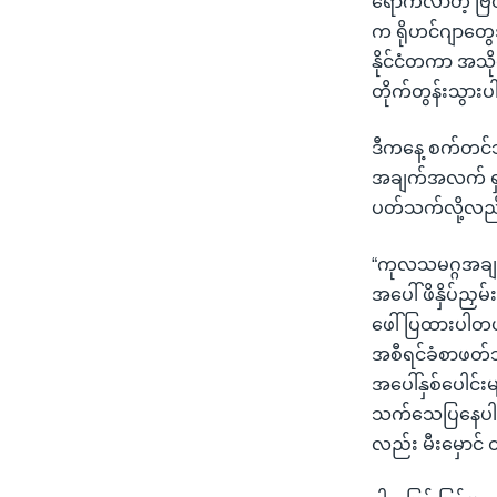
ရောက်လာတဲ့ ဗြိတ
က ရိုဟင်ဂျာတွေအပ
နိုင်ငံတကာ အသိုင
တိုက်တွန်းသွား
ဒီကနေ့ စက်တင်ဘ
အချက်အလက် ရှာဖွ
ပတ်သက်လို့လည်
“ကုလသမဂ္ဂအချက်အ
အပေါ် ဖိနှိပ်ညှ
ဖေါ်ပြထားပါတယ်
အစီရင်ခံစာဖတ်သ
အပေါ်နှစ်ပေါင်းမ
သက်သေပြနေပါတယ်
လည်း မီးမှောင်