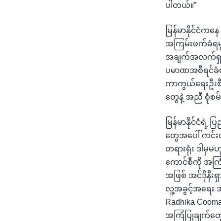
ပါတယ်။”
မြန်မာနိုင်ငံကနေ
အကြမ်းဖက်ခံရမ
အချက်အလက်ရှာဖွေ
ပမာဏအစီရင်ခံစာမ
ကာကွယ်ရေးဦးစီးခ
တွေနဲ့ အညီ စုံစ
မြန်မာနိုင်ငံရဲ
တွေအပေါ် ကင်းလွ
တရားရုံး ဒါမှမဟု
ကောင်စီကို အက
အဖြစ် အင်ဒိုနီး
လူ့အခွင့်အရေး အ
Radhika Coomaras
အကြံပြုချက်တွေ