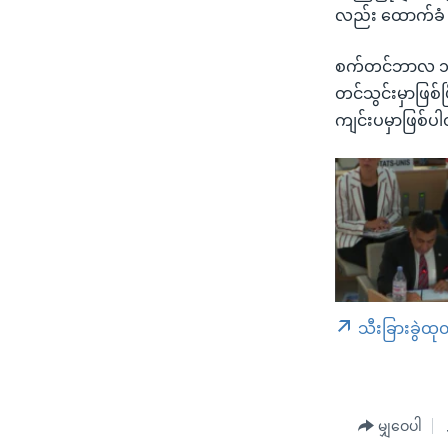
လည်း ထောက်ခံ 
စက်တင်ဘာလ ၁၈ ရ
တင်သွင်းမှာဖြစ်ပ
ကျင်းပမှာဖြစ်ပ
သီးခြားခွဲထု
မျှဝေပါ