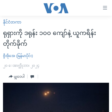
သုံး
ရ
လွယ်ကူ
နိုင်ငံတကာ
မူလစာမျက်နှာ
စေ
ရုရှားကို ဒရုန်း ၁၀၀ ကျော်နဲ့ ယူကရိန်း
မြန်မာ
သည့်
တိုက်ခိုက်
ကမ္ဘာ့သတင်းများ
Link
ဗွီဒီယို
နိုင်ငံတကာ
ဗွီအိုအေ (မြန်မာပိုင်း)
များ
သတင်းလွတ်လပ်ခွင့်
အမေရိကန်
၂၀ ေအာက္တိုဘာ၊ ၂၀၂၄
ပင်မ
ရပ်ဝန်းတခု လမ်းတခု အလွန်
တရုတ်
အကြောင်းအရာ
မျှဝေပါ
သို့
အင်္ဂလိပ်စာလေ့လာမယ်
အစ္စရေး-ပါလက်စတိုင်း
ကျော်
အပတ်စဉ်ကဏ္ဍများ
အမေရိကန်သုံးအီဒီယံ
ကြည့်
ရေဒီယိုနှင့်ရုပ်သံ အချက်အလက်များ
မကြေးမုံရဲ့ အင်္ဂလိပ်စာ
ရေဒီယို
ရန်
ပင်မ
ရေဒီယို/တီဗွီအစီအစဉ်
ရုပ်ရှင်ထဲက အင်္ဂလိပ်စာ
တီဗွီ