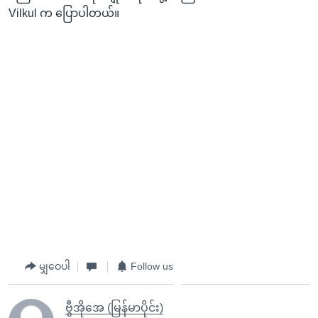
Vilkul က ပြောပါတယ်။
မျှဝေပါ
Follow us
ဗွီအိုအေ (မြန်မာပိုင်း)