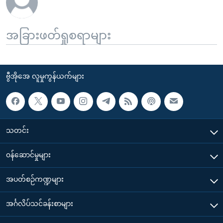
အခြားဖတ်ရှုစရာများ
ဗွီအိုအေ လူမှုကွန်ယက်များ
သတင်း
၀န်ဆောင်မှုများ
အပတ်စဉ်ကဏ္ဍများ
အင်္ဂလိပ်သင်ခန်းစာများ