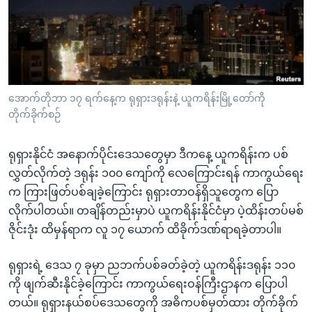
အ
သုတပဒေသာ အင်္ဂလိပ်စာ
ညွန်း
Learning English
စာမျက်နှာ
သို့
ဗွီအိုအေ လူမှုကွန်ယက်များ
ကျော်
ကြည့်
အောက်တိုဘာ ၁၇ ရက်နေ့က ရုရှားဒရုန်းနဲ့ ယူကရိန်းမြို့တော်ကို
တိုက်ခိုက်စဉ်
ရန်
ဘာသာစကားများ
ရှာဖွေ
ရုရှားနိုင်ငံ အနောက်ပိုင်းဒေသတွေမှာ ဒီကနေ့ ယူကရိန်းက ပစ်
ရန်
လွှတ်လိုက်တဲ့ ဒရုန်း ၁၀၀ ကျော်ကို လေကြောင်းရန် ကာကွယ်ရေး
နေရာ
က ကြားဖြတ်ပစ်ချခဲ့ကြောင်း ရုရှားတာဝန်ရှိသူတွေက ပြော
သို့
လိုက်ပါတယ်။ တချိန်တည်းမှာပဲ ယူကရိန်းနိုင်ငံမှာ ပဲ့ထိန်းတပ်မစ်
ကျော်
ဇိုင်းဒုံး ထိမှန်ရာက လူ ၁၇ ယောက် ထိခိုက်ဒဏ်ရာရခဲ့တာပါ။
ရန်
ရုရှားရဲ့ ဒေသ ၇ ခုမှာ ညဘက်ပစ်ခတ်ခဲ့တဲ့ ယူကရိန်းဒရုန်း ၁၁၀
ကို ဖျက်ဆီးနိုင်ခဲ့ကြောင်း ကာကွယ်ရေးဝန်ကြီးဌာနက ပြောပါ
တယ်။ ရုရှားနယ်စပ်ဒေသတွေကို အဓိကပစ်မှတ်ထား တိုက်ခိုက်