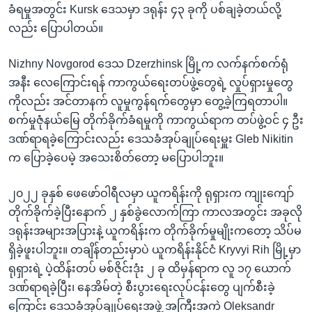
ခံရမှုအတွင်း Kursk ဒေသမှာ ဒရုန်း ၄၃ ခုကို ပစ်ချခဲ့တယ်လို့
လည်း ပြောပါတယ်။
Nizhny Novgorod ဒေသ Dzerzhinsk မြို့က လက်နက်စက်ရုံ
အနီး လေကြောင်းရန် ကာကွယ်ရေးတပ်ဖွဲ့တွေရဲ့ လှုပ်ရှားမှုတွေ
ကိုလည်း အင်တာနက် လူမှုကွန်ရက်တွေမှာ တွေ့ခဲ့ကြရတာပါ။
စက်မှုဇုံနယ်မြေ တိုက်ခိုက်ခံရမှုကို ကာကွယ်ရာက တပ်ဖွဲ့ဝင် ၄ ဦး
ဒဏ်ရာရခဲ့ကြောင်းလည်း ဒေသခံအုပ်ချုပ်ရေးမှူး Gleb Nikitin
က ပြောခဲ့ပေမဲ့ အသေးစိတ်တော့ မပြောပါဘူး။
၂၀၂၂ ခုနှစ် ဖေဖော်ဝါရီလမှာ ယူကရိန်းကို ရုရှားက ကျုးကျော်
တိုက်ခိုက်ခဲ့ပြီးနောက် ၂ နှစ်ခွဲလောက်ကြာ ကာလအတွင်း အခုလို
ဒရုန်းအများအပြားနဲ့ ယူကရိန်းက တိုက်ခိုက်မှုမျိုးကတော့ သိပ်မ
ရှိခဲ့ဖူးပါဘူး။ တချိန်တည်းမှာပဲ ယူကရိန်းနိုင်ငံ Kryvyi Rih မြို့မှာ
ရုရှားရဲ့ ပဲ့ထိန်းတပ် မစ်ဇိုင်းဒုံး ၂ ခု ထိမှန်ရာက လူ ၁၇ ယောက်
ဒဏ်ရာရခဲ့ပြီး၊ နေအိမ်တဲ့ စီးပွားရေးလုပ်ငန်းတွေ ပျက်စီးခဲ့
ကြောင်း ဒေသခံအုပ်ချုပ်ရေးအဖွဲ့ အကြီးအကဲ Oleksandr