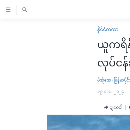
သုံး
ရ
ရှာဖွေ
လွယ်ကူ
မူလစာမျက်နှာ
နိုင်ငံတကာ
ရ
စေ
မြန်မာ
လာ
ယူကရိန်
သည့်
ဒ်
ကမ္ဘာ့သတင်းများ
Link
ဗွီဒီယို
နိုင်ငံတကာ
လုပ်ငန်
များ
သတင်းလွတ်လပ်ခွင့်
အမေရိကန်
ပင်မ
ရပ်ဝန်းတခု လမ်းတခု အလွန်
တရုတ်
ဗွီအိုအေ (မြန်မာပိုင်
အကြောင်းအရာ
အင်္ဂလိပ်စာလေ့လာမယ်
အစ္စရေး-ပါလက်စတိုင်း
၁၉ ေမ၊ ၂၀၂၄
သို့
အပတ်စဉ်ကဏ္ဍများ
အမေရိကန်သုံးအီဒီယံ
ကျော်
မျှဝေပါ
ကြည့်
ရေဒီယိုနှင့်ရုပ်သံ အချက်အလက်များ
မကြေးမုံရဲ့ အင်္ဂလိပ်စာ
ရေဒီယို
ရန်
ရေဒီယို/တီဗွီအစီအစဉ်
ရုပ်ရှင်ထဲက အင်္ဂလိပ်စာ
တီဗွီ
ပင်မ