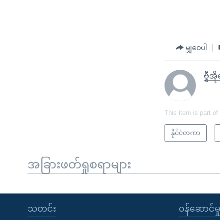
မျှဝေပါ
ဗွီအိ
This item is part of
နိုင်ငံတကာ
အခြားဖတ်ရှုစရာများ
သတင်း
၀န်ဆောင်မှ