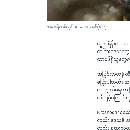
အမေရိကန်လုပ် ATACMS မစ်ဇိုင်းဒုံး
ယူကရိန်းက အမေရိက
တခြားဒေသတွေမှာ
တာဝန်ရှိသူတွေက
အပြင်းအထန် တိုက
ပြောပါတယ်။ အမေရ
ကာကွယ်ရေးက ကြာ
ပစ်ချခဲ့ကြောင်
Krasnodar ဒေသက 
လည်း ဒေသခံ အာဏ
လည်း ရုရှားသတင်