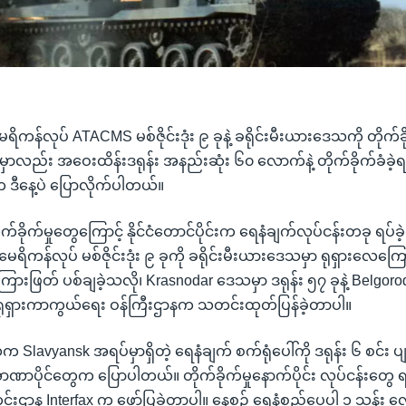
န်လုပ် ATACMS မစ်ဇိုင်းဒုံး ၉ ခုနဲ့ ခရိုင်းမီးယားဒေသကို တိုက်ခိ
လည်း အဝေးထိန်းဒရုန်း အနည်းဆုံး ၆၀ လောက်နဲ့ တိုက်ခိုက်ခံခဲ့ရက
 ဒီနေ့ပဲ ပြောလိုက်ပါတယ်။
်ခိုက်မှုတွေကြောင့် နိုင်ငံတောင်ပိုင်းက ရေနံချက်လုပ်ငန်းတခု ရပ်
ိကန်လုပ် မစ်ဇိုင်းဒုံး ၉ ခုကို ခရိုင်းမီးယားဒေသမှာ ရုရှားလေကြေ
းဖြတ် ပစ်ချခဲ့သလို၊ Krasnodar ဒေသမှာ ဒရုန်း ၅၇ ခုနဲ့ Belgoro
း ရုရှားကာကွယ်ရေး ဝန်ကြီးဌာနက သတင်းထုတ်ပြန်ခဲ့တာပါ။
Slavyansk အရပ်မှာရှိတဲ့ ရေနံချက် စက်ရုံပေါ်ကို ဒရုန်း ၆ စင်း ပ
ာပိုင်တွေက ပြောပါတယ်။ တိုက်ခိုက်မှုနောက်ပိုင်း လုပ်ငန်းတွေ
းဌာန Interfax က ဖော်ပြခဲ့တာပါ။ နေ့စဉ် ရေနံစည်ပေပါ ၁ သန်း လော