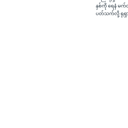
နှစ်ကို ရေနံ မက
ပတ်သက်လို့ ရု