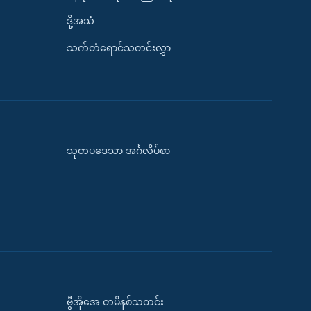
ဒို့အသံ
သက်တံရောင်သတင်းလွှာ
သုတပဒေသာ အင်္ဂလိပ်စာ
ဗွီအိုအေ တမိနစ်သတင်း