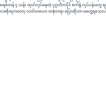
်ထရစ်တန် ၄ သန်း ထုတ်လုပ်နေတဲ့ ပုဂ္ဂလိကပိုင် စက်ရုံ လုပ်ငန်းတွေ 
ရှားအစိုးရကတော့ လတ်တလော တစုံတရာ ပြောဆိုတာ မတွေ့ရသေးပ