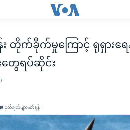
း တိုက်ခိုက်မှုကြောင့် ရုရှားရေ
းတွေရပ်ဆိုင်း
း)
မှတ်ချက်များဖတ်ရန်