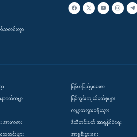
းလ်သတင်းလွှာ
ပညာ
မြန်မာပြည်မှပေးစာ
အနာဂတ်ကမ္ဘာ
မြင်ကွင်းကျယ်မှတ်စုများ
ကမ္ဘာတလွှားခရီးသွား
း အားကစား
ဒီသီတင်းပတ် အာရှနိုင်ငံရေး
ားသတင်းများ
အာရှစီးပွားရေး