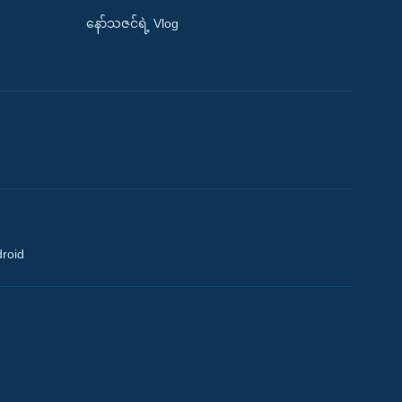
နော်သဇင်ရဲ့ Vlog
droid