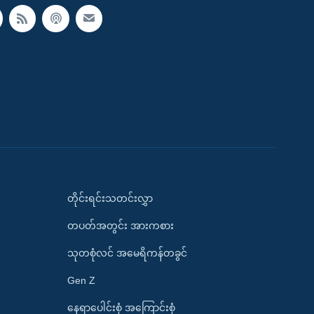
တိုင်းရင်းသတင်းလွှာ
တပတ်အတွင်း အားကစား
သုတစုံလင် အမေရိကန်တခွင်
Gen Z
နေရာပေါင်းစုံ အကြောင်းစုံ