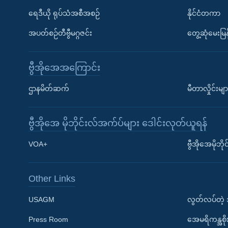
ရေဒီယို ရုပ်သံအစီအစဉ်
နိုင်ငံတကာ
အပတ်စဉ်တီဗွီမဂ္ဂဇင်း
တွေ့ဆုံမေးမြန
ဗွီအိုအေအကြောင်း
ဌာနမိတ်ဆက်
မီတာလှိုင်းမျာ
ဗွီအိုအေ မိုဘိုင်းလ်အက်ပ်များ ဒေါင်းလုတ်ယူရန်
Learning English
VOA+
ဗွီအိုအေမိုဘ
ဗွီအိုအေ လူမှုကွန်ယက်များ
Other Links
USAGM
လွတ်လပ်တဲ့
Press Room
အေမရိကန္အစိ
ဘာသာစကားများ