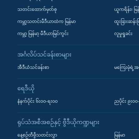
သတင်းထောက်မှတ်စု
ယူကရိန်း၊ မြန
ကမ္ဘာ့သတင်းမီဒီယာထဲက မြန်မာ
ထူးခြားဆန်း
ကမ္ဘာ့ မြန်မာ့ မီဒီယာမြင်ကွင်း
လူမှုရှုခင်း
အင်္ဂလိပ်သင်ခန်းစာများ
အီဒီယံသင်ခန်းစာ
မကြေးမုံရဲ့အင
ရေဒီယို
နံနက်ပိုင်း ၆း၀၀-ရး၀၀
ညပိုင်း ၉း၀
ရုပ်သံအစီအစဉ်နှင့် ဗွီဒီယိုကဏ္ဍများ
နေ့စဉ်တီဗွီသတင်းလွှာ
မြန်မာ