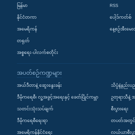
မြန်မာ
RSS
နိုင်ငံတကာ
ပေါ့ဒ်ကတ်စ်
အမေရိကန်
နေ့စဉ်အီးမေ
တရုတ်
အစ္စရေး-ပါလက်စတိုင်း
အပတ်စဉ်ကဏ္ဍများ
အယ်ဒီတာနဲ့ ဆွေးနွေးခန်း
သိပ္ပံနဲ့နည်း
ဒီမိုကရေစီ၊ လူ့အခွင့်အရေးနှင့် ခေတ်ပြိုင်ကမ္ဘာ
ဥတုရာသီနဲ့ 
သတင်းသုံးသပ်ချက်
စီးပွားရေး
ဒီမိုကရေစီရေးရာ
တပတ်အတွင်
အမေရိကန်နိုင်ငံရေး
လယ်ယာစီးပွ