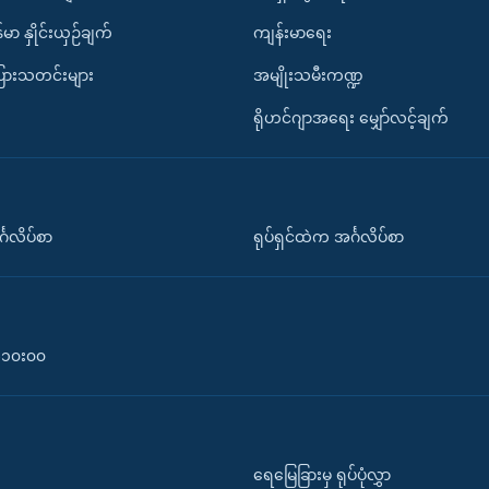
်မာ နှိုင်းယှဉ်ချက်
ကျန်းမာရေး
ပြားသတင်းများ
အမျိုးသမီးကဏ္ဍ
ရိုဟင်ဂျာအရေး မျှော်လင့်ချက်
်္ဂလိပ်စာ
ရုပ်ရှင်ထဲက အင်္ဂလိပ်စာ
၀-၁၀း၀၀
ရေမြေခြားမှ ရုပ်ပုံလွှာ