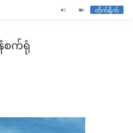
တိုက်ရိုက်
နံစက်ရုံ