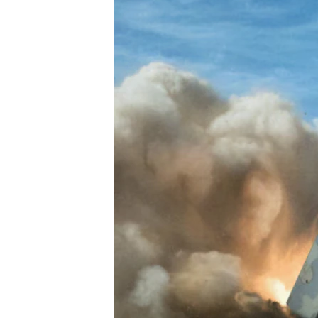
သုတပဒေသာ အင်္ဂလိပ်စာ
အ
ညွန်း
စာမျက်နှာ
သို့
ကျော်
ကြည့်
ရန်
ရှာဖွေ
ရန်
နေရာ
သို့
ကျော်
ရန်