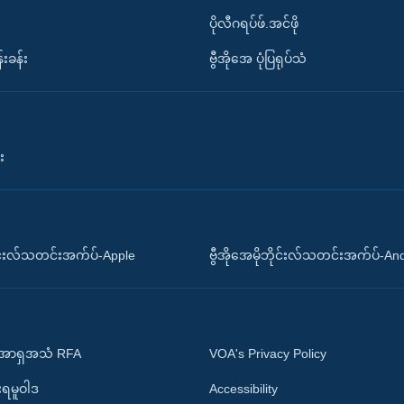
ပိုလီဂရပ်ဖ်.အင်ဖို
်းခန်း
ဗွီအိုအေ ပုံပြရုပ်သံ
း
ိုင်းလ်သတင်းအက်ပ်-Apple
ဗွီအိုအေမိုဘိုင်းလ်သတင်းအက်ပ်-An
 အာရှအသံ RFA
VOA's Privacy Policy
ုးရမူဝါဒ
Accessibility