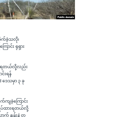
ုက်ခဲ့သလို၊
ြောင်း ရုရှား
ခဲ့ရတယ်လို့လည်း
ာင်းရန်
d ဒေသမှာ ၃ ခု
ျက်ကျခဲ့ကြောင်း
 ရပ်ထားရတယ်လို့
က် နှုန်းနဲ့ တ