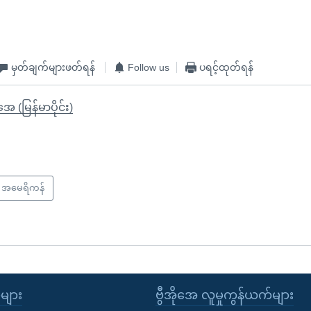
မှတ်ချက်များဖတ်ရန်
Follow us
ပရင့်ထုတ်ရန်
ုအေ (မြန်မာပိုင်း)
အမေရိကန်
ုများ
ဗွီအိုအေ လူမှုကွန်ယက်များ