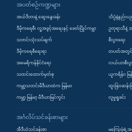
အပတ်စဉ်ကဏ္ဍများ
အယ်ဒီတာနဲ့ ဆွေးနွေးခန်း
သိပ္ပံနဲ့နည်း
ဒီမိုကရေစီ၊ လူ့အခွင့်အရေးနှင့် ခေတ်ပြိုင်ကမ္ဘာ
ဥတုရာသီနဲ့ 
သတင်းသုံးသပ်ချက်
စီးပွားရေး
ဒီမိုကရေစီရေးရာ
တပတ်အတွင်
အမေရိကန်နိုင်ငံရေး
လယ်ယာစီးပွ
သတင်းထောက်မှတ်စု
ယူကရိန်း၊ မြန
ကမ္ဘာ့သတင်းမီဒီယာထဲက မြန်မာ
ထူးခြားဆန်း
ကမ္ဘာ့ မြန်မာ့ မီဒီယာမြင်ကွင်း
လူမှုရှုခင်း
အင်္ဂလိပ်သင်ခန်းစာများ
အီဒီယံသင်ခန်းစာ
မကြေးမုံရဲ့အင