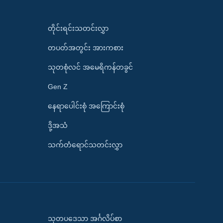
တိုင်းရင်းသတင်းလွှာ
တပတ်အတွင်း အားကစား
သုတစုံလင် အမေရိကန်တခွင်
Gen Z
နေရာပေါင်းစုံ အကြောင်းစုံ
ဒို့အသံ
သက်တံရောင်သတင်းလွှာ
သုတပဒေသာ အင်္ဂလိပ်စာ