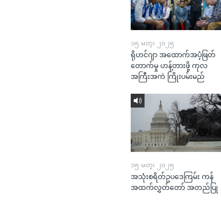
၁၅ မတ္၊ ၂၀၂၅
ရိုဟင်ဂျာ အထောက်အပံ့ဖြတ်
တောက်မှု ဟန့်တားဖို့ ကုလ
အကြီးအကဲ ကြိုးပမ်းမည်
၁၅ မတ္၊ ၂၀၂၅
အသုံးစရိတ်ဥပဒေကြမ်း ကန်
အထက်လွှတ်တော် အတည်ပြု