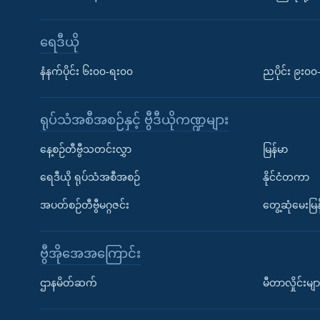
ရေဒီယို
နံနက်ပိုင်း ၆း၀၀-ရး၀၀
ညပိုင်း ၉း၀
ရုပ်သံအစီအစဉ်နှင့် ဗွီဒီယိုကဏ္ဍများ
နေ့စဉ်တီဗွီသတင်းလွှာ
မြန်မာ
ရေဒီယို ရုပ်သံအစီအစဉ်
နိုင်ငံတကာ
အပတ်စဉ်တီဗွီမဂ္ဂဇင်း
တွေ့ဆုံမေးမြန
ဗွီအိုအေအကြောင်း
ဌာနမိတ်ဆက်
မီတာလှိုင်းမျာ