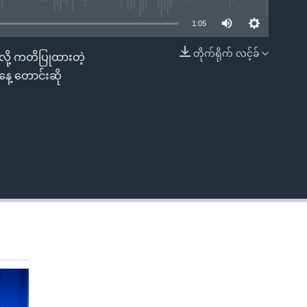
1:05
တိုက်ရိုက် လင့်ခ်
လို့ ကတိပြုထားတဲ့
EMBED
နေ့ တောင်းဆို