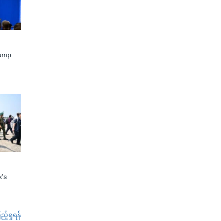
rump
x's
်ရှုရန်