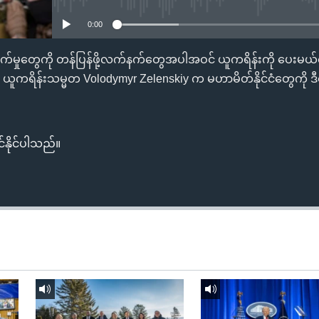
0:00
ခိုက်မှုတွေကို တန်ပြန်ဖို့လက်နက်တွေအပါအဝင် ယူကရိန်းကို ပေးမယ်
ယူကရိန်းသမ္မတ Volodymyr Zelenskiy က မဟာမိတ်နိုင်ငံတွေကို ဒီ
်နိုင်ပါသည်။