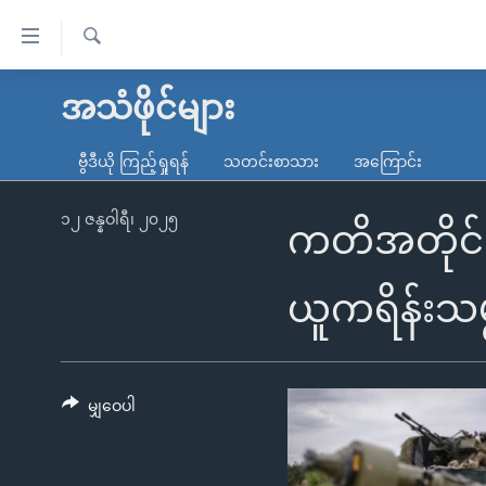
သုံး
ရ
ရှာဖွေ
လွယ်ကူ
မူလစာမျက်နှာ
အသံဖိုင်များ
ရ
စေ
မြန်မာ
လာ
ဗွီဒီယို ကြည့်ရှုရန်
သတင်းစာသား
အကြောင်း
သည့်
ဒ်
ကမ္ဘာ့သတင်းများ
Link
ဗွီဒီယို
နိုင်ငံတကာ
၁၂ ဇန္နဝါရီ၊ ၂၀၂၅
ကတိအတိုင်
များ
သတင်းလွတ်လပ်ခွင့်
အမေရိကန်
ပင်မ
ရပ်ဝန်းတခု လမ်းတခု အလွန်
တရုတ်
ယူကရိန်းသမ
အကြောင်းအရာ
အင်္ဂလိပ်စာလေ့လာမယ်
အစ္စရေး-ပါလက်စတိုင်း
သို့
အပတ်စဉ်ကဏ္ဍများ
အမေရိကန်သုံးအီဒီယံ
ကျော်
ကြည့်
မျှဝေပါ
ရေဒီယိုနှင့်ရုပ်သံ အချက်အလက်များ
မကြေးမုံရဲ့ အင်္ဂလိပ်စာ
ရေဒီယို
ရန်
ရေဒီယို/တီဗွီအစီအစဉ်
ရုပ်ရှင်ထဲက အင်္ဂလိပ်စာ
တီဗွီ
ပင်မ