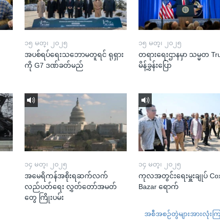
၁၅ မတ္၊ ၂၀၂၅
၁၅ မတ္၊ ၂၀၂၅
အပစ်ရပ်ရေးသဘောမတူရင် ရုရှား
တရားရေးဌာနမှာ သမ္မတ T
ကို G7 ဒဏ်ခတ်မည်
မိန့်ခွန်းပြော
၁၄ မတ္၊ ၂၀၂၅
၁၄ မတ္၊ ၂၀၂၅
အမေရိကန်အစိုးရဆက်လက်
ကုလအတွင်းရေးမှူးချုပ် Co
လည်ပတ်ရေး လွှတ်တော်အမတ်
Bazar ရောက်
တွေ ကြိုးပမ်း
အစီအစဉ်တွဲများအားလုံးကြည့