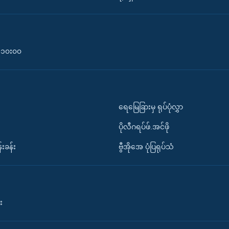
၀-၁၀း၀၀
ရေမြေခြားမှ ရုပ်ပုံလွှာ
ပိုလီဂရပ်ဖ်.အင်ဖို
်းခန်း
ဗွီအိုအေ ပုံပြရုပ်သံ
း