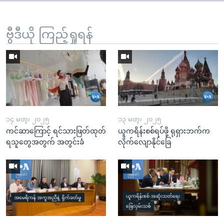
ဗွီဒီယို ကြည့်ရှုရန်
၁၄ မတ္၊ ၂၀၂၅
၁၃ မတ္၊ ၂၀၂၅
ကင်ဆာကြောင့် ရင်သားဖြတ်ထုတ်
ယူကရိန်းစစ်ရပ်ဖို့ ရုရှားဘက်က
ရသူတွေအတွက် အတွင်းခံ
လိုက်လျောနိုင်ခြေ