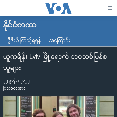
သုံး
ရ
လွယ်ကူ
နိုင်ငံတကာ
မူလစာမျက်နှာ
စေ
မြန်မာ
ဗွီဒီယို ကြည့်ရှုရန်
အကြောင်း
သည့်
ကမ္ဘာ့သတင်းများ
Link
ယူကရိန်း Lviv မြို့ရောက် ဘဝသစ်ပြန်စ
ဗွီဒီယို
နိုင်ငံတကာ
များ
သတင်းလွတ်လပ်ခွင့်
အမေရိကန်
သူများ
ပင်မ
ရပ်ဝန်းတခု လမ်းတခု အလွန်
တရုတ်
အကြောင်းအရာ
၂၂ ဇူလိုင္၊ ၂၀၂၂
သို့
အင်္ဂလိပ်စာလေ့လာမယ်
အစ္စရေး-ပါလက်စတိုင်း
မြသဇင်အောင်
ကျော်
အပတ်စဉ်ကဏ္ဍများ
အမေရိကန်သုံးအီဒီယံ
ကြည့်
ရေဒီယိုနှင့်ရုပ်သံ အချက်အလက်များ
မကြေးမုံရဲ့ အင်္ဂလိပ်စာ
ရေဒီယို
ရန်
ပင်မ
ရေဒီယို/တီဗွီအစီအစဉ်
ရုပ်ရှင်ထဲက အင်္ဂလိပ်စာ
တီဗွီ