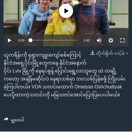
အ
သုတပဒေသာ အင်္ဂလိပ်စာ
ညွန်း
Learning English
No media source currently available
စာမျက်နှာ
သို့
ဗွီအိုအေ လူမှုကွန်ယက်များ
ကျော်
0:00
2:42
ကြည့်
ရန်
တိုက်ရိုက် လင့်ခ်
ဘာသာစကားများ
ယူကရိန်းကို ရုရှားကျူးကျော်စစ်ကြောင့်
ရှာဖွေ
နိုင်ငံအရှေ့ပိုင်းမြို့တွေကနေ နိုင်ငံအနောက်
ရန်
ပိုင်း Lviv မြို့ကို နေရပ်စွန့် ပြောင်းရွှေ့လာသူတွေ ထဲ တချို့
နေရာ
ကတော့ အချိန်မဆိုင်းပဲ နေရာသစ်မှာ ဘဝသစ်ပြန်စဖို့ ကြိုးပမ်း
သို့
ခဲ့ကြပါတယ်။ VOA သတင်းထောက် Omelyan Oshchudlyak
ကျော်
ပေးပို့ထားတဲ့သတင်းကို မမြသဇင်အောင်ပြောပြပေးပါမယ်။
ရန်
မျှဝေပါ