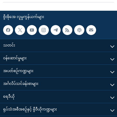
ဗွီအိုအေ လူမှုကွန်ယက်များ
သတင်း
၀န်ဆောင်မှုများ
အပတ်စဉ်ကဏ္ဍများ
အင်္ဂလိပ်သင်ခန်းစာများ
ရေဒီယို
ရုပ်သံအစီအစဉ်နှင့် ဗွီဒီယိုကဏ္ဍများ