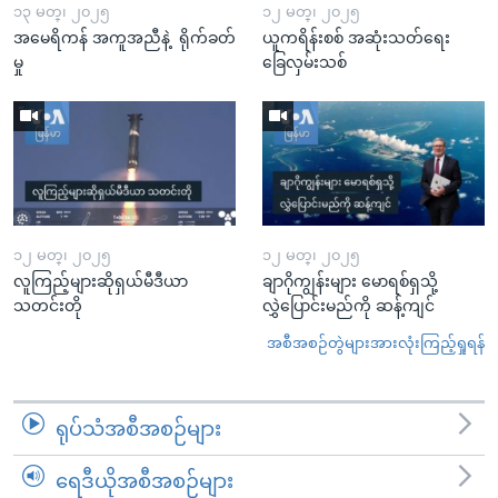
၁၃ မတ္၊ ၂၀၂၅
၁၂ မတ္၊ ၂၀၂၅
အမေရိကန် အကူအညီနဲ့ ရိုက်ခတ်
ယူကရိန်းစစ် အဆုံးသတ်ရေး
မှု
ခြေလှမ်းသစ်
၁၂ မတ္၊ ၂၀၂၅
၁၂ မတ္၊ ၂၀၂၅
လူကြည့်များဆိုရှယ်မီဒီယာ
ချာဂိုကျွန်းများ မောရစ်ရှသို့
သတင်းတို
လွှဲပြောင်းမည်ကို ဆန့်ကျင်
အစီအစဉ်တွဲများအားလုံးကြည့်ရှုရန်
ရုပ်သံအစီအစဉ်များ
ရေဒီယိုအစီအစဉ်များ