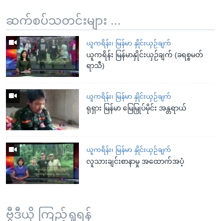
ဆက်စပ်သတင်းများ ...
ယူကရိန်း၊ မြန်မာ နှိုင်းယှဉ်ချက်
ယူကရိန်း မြန်မာနှိုင်းယှဉ်ချက် (ခရစ္စမတ်
ရာသီ)
ယူကရိန်း၊ မြန်မာ နှိုင်းယှဉ်ချက်
ရုရှား မြန်မာ မြေမြှုပ်မိုင်း အန္တရာယ်
ယူကရိန်း၊ မြန်မာ နှိုင်းယှဉ်ချက်
လူသားချင်းစာနာမှု အထောက်အပံ့
ဗွီဒီယို ကြည့်ရှုရန်