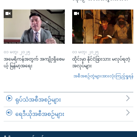
၀၁ မတ္၊ ၂၀၂၅
၀၁ မတ္၊ ၂၀၂၅
အမေရိကန်အတွက် အကျိုးရှိစေမ
ထိုင်းမှာ နိုင်ငံခြားသား မလုပ်ရတဲ့
ယ့် မြန်မာ့အရေး
အလုပ်များ
အစီအစဉ်တွဲများအားလုံးကြည့်ရှုရန်
ရုပ်သံအစီအစဉ်များ
ရေဒီယိုအစီအစဉ်များ