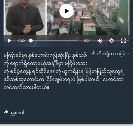
အ
သုတပဒေသာ အင်္ဂလိပ်စာ
ညွန်း
Learning English
No media source currently available
စာမျက်နှာ
သို့
ဗွီအိုအေ လူမှုကွန်ယက်များ
ကျော်
0:00
5:34
ကြည့်
ရန်
တိုက်ရိုက် လင့်ခ်
ဘာသာစကားများ
မကြာခင်မှာ နှစ်ဟောင်းကုန်ဆုံးပြီး နှစ်သစ်
ရှာဖွေ
ကို ရောက်ရှိတော့မယ့်အချိန်မှာ မငြိမ်းသေး
ရန်
တဲ့ စစ်ပွဲတွေနဲ့ ရင်ဆိုင်နေရတဲ့ ယူကရိန်းနဲ့ မြန်မာပြည်သူတွေရဲ့
နေရာ
နှစ်သစ်ဆုတောင်းက ငြိမ်းချမ်းရေးပဲ ဖြစ်ပါတယ်။ ဟောင်ဆာ
သို့
တင်ဆက်ထားပါတယ်။
ကျော်
ရန်
မျှဝေပါ