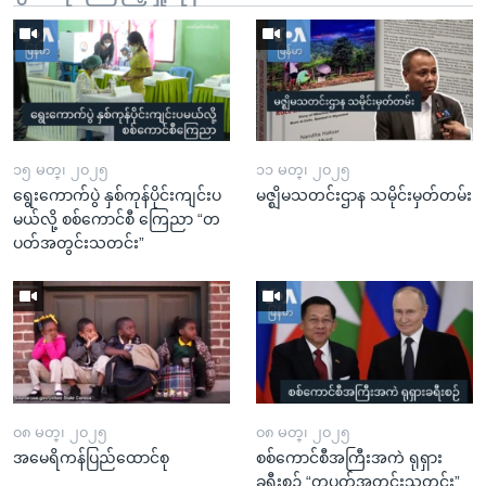
၁၅ မတ္၊ ၂၀၂၅
၁၁ မတ္၊ ၂၀၂၅
ရွေးကောက်ပွဲ နှစ်ကုန်ပိုင်းကျင်းပ
မဇ္ဈိမသတင်းဌာန သမိုင်းမှတ်တမ်း
မယ်လို့ စစ်ကောင်စီ ကြေညာ “တ
ပတ်အတွင်းသတင်း”
၀၈ မတ္၊ ၂၀၂၅
၀၈ မတ္၊ ၂၀၂၅
အမေရိကန်ပြည်ထောင်စု
စစ်ကောင်စီအကြီးအကဲ ရုရှား
ခရီးစဉ် “တပတ်အတွင်းသတင်း”