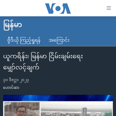
သုံး
ရ
လွယ်ကူ
မြန်မာ
မူလစာမျက်နှာ
စေ
မြန်မာ
ဗွီဒီယို ကြည့်ရှုရန်
အကြောင်း
သည့်
ကမ္ဘာ့သတင်းများ
Link
ယူကရိန်း၊ မြန်မာ ငြိမ်းချမ်းရေး
ဗွီဒီယို
နိုင်ငံတကာ
များ
သတင်းလွတ်လပ်ခွင့်
အမေရိကန်
မျှော်လင့်ချက်
ပင်မ
ရပ်ဝန်းတခု လမ်းတခု အလွန်
တရုတ်
အကြောင်းအရာ
၃၀ ဒီဇင္ဘာ၊ ၂၀၂၃
သို့
အင်္ဂလိပ်စာလေ့လာမယ်
အစ္စရေး-ပါလက်စတိုင်း
ဟောင်ဆာ
ကျော်
အပတ်စဉ်ကဏ္ဍများ
အမေရိကန်သုံးအီဒီယံ
ကြည့်
ရေဒီယိုနှင့်ရုပ်သံ အချက်အလက်များ
မကြေးမုံရဲ့ အင်္ဂလိပ်စာ
ရေဒီယို
ရန်
ပင်မ
ရေဒီယို/တီဗွီအစီအစဉ်
ရုပ်ရှင်ထဲက အင်္ဂလိပ်စာ
တီဗွီ