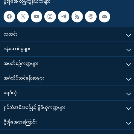
ဗွီအိုအေ လူမှုကွန်ယက်များ
သတင်း
၀န်ဆောင်မှုများ
အပတ်စဉ်ကဏ္ဍများ
အင်္ဂလိပ်သင်ခန်းစာများ
ရေဒီယို
ရုပ်သံအစီအစဉ်နှင့် ဗွီဒီယိုကဏ္ဍများ
ဗွီအိုအေအကြောင်း