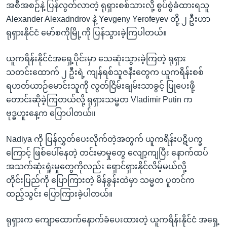
အစီအစဉ်နဲ့ ပြန်လွတ်လာတဲ့ ရုရှားစစ်သားလို့ စွပ်စွဲခံထားရသူ
Alexander Alexadndrov နဲ့ Yevgeny Yerofeyev တို့ ၂ ဦးဟာ
ရုရှားနိုင်ငံ မော်စကိုမြို့ကို ပြန်သွားခဲ့ကြပါတယ်။
ယူကရိန်းနိုင်ငံအရှေ့ပိုင်းမှာ သေဆုံးသွားခဲ့ကြတဲ့ ရုရှား
သတင်းထောက် ၂ ဦးရဲ့ ကျန်ရစ်သူဇနီးတွေက ယူကရိန်းစစ်
ရဟတ်ယာဉ်မောင်းသူကို လွတ်ငြိမ်းချမ်းသာခွင့် ပြုပေးဖို့
တောင်းဆိုခဲ့ကြတယ်လို့ ရုရှားသမ္မတ Vladimir Putin က
ဗုဒ္ဓဟူးနေ့က ပြောပါတယ်။
Nadiya ကို ပြန်လွှတ်ပေးလိုက်တဲ့အတွက် ယူကရိန်းပဋိပက္ခ
ကြောင့် ဖြစ်ပေါ်နေတဲ့ တင်းမာမှုတွေ လျော့ကျပြီး နောက်ထပ်
အသက်ဆုံးရှုံးမှုတွေကိုလည်း ရှောင်ရှားနိုင်လိမ့်မယ်လို့
တိုင်းပြည်ကို ပြောကြားတဲ့ မိန်ခွန်းထဲမှာ သမ္မတ ပူတင်က
ထည့်သွင်း ပြောကြားခဲ့ပါတယ်။
ရုရှားက ကျောထောက်နောက်ခံပေးထားတဲ့ ယူကရိန်းနိုင်ငံ အရှေ့