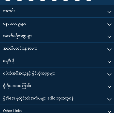
သတင်း
၀န်ဆောင်မှုများ
အပတ်စဉ်ကဏ္ဍများ
အင်္ဂလိပ်သင်ခန်းစာများ
ရေဒီယို
ရုပ်သံအစီအစဉ်နှင့် ဗွီဒီယိုကဏ္ဍများ
ဗွီအိုအေအကြောင်း
ဗွီအိုအေ မိုဘိုင်းလ်အက်ပ်များ ဒေါင်းလုတ်ယူရန်
Other Links