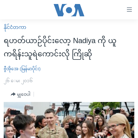
သုံး
ရ
လွယ်ကူ
နိုင်ငံတကာ
မူလစာမျက်နှာ
စေ
ရဟတ်ယာဉ်ပိုင်းလော့ Nadiya ကို ယူ
မြန်မာ
သည့်
ကရိန်းသူရဲကောင်းလို ကြိုဆို
ကမ္ဘာ့သတင်းများ
Link
ဗွီဒီယို
နိုင်ငံတကာ
ဗွီအိုအေ (မြန်မာပိုင်း)
များ
သတင်းလွတ်လပ်ခွင့်
အမေရိကန်
၂၆ ေမ၊ ၂၀၁၆
ပင်မ
ရပ်ဝန်းတခု လမ်းတခု အလွန်
တရုတ်
အကြောင်းအရာ
မျှဝေပါ
သို့
အင်္ဂလိပ်စာလေ့လာမယ်
အစ္စရေး-ပါလက်စတိုင်း
ကျော်
အပတ်စဉ်ကဏ္ဍများ
အမေရိကန်သုံးအီဒီယံ
ကြည့်
ရေဒီယိုနှင့်ရုပ်သံ အချက်အလက်များ
မကြေးမုံရဲ့ အင်္ဂလိပ်စာ
ရေဒီယို
ရန်
ပင်မ
ရေဒီယို/တီဗွီအစီအစဉ်
ရုပ်ရှင်ထဲက အင်္ဂလိပ်စာ
တီဗွီ