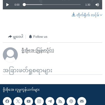
0:00
1:30
တိုက်ရိုက် လင့်ခ်
မျှဝေပါ
Follow us
ဗွီအိုအေ (မြန်မာပိုင်း)
အခြားဖတ်ရှုစရာများ
ဗွီအိုအေ လူမှုကွန်ယက်များ