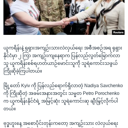
အ
သုတပဒေသာ အင်္ဂလိပ်စာ
ညွန်း
Learning English
စာမျက်နှာ
သို့
ဗွီအိုအေ လူမှုကွန်ယက်များ
ကျော်
ကြည့်
ယူကရိန်းနဲ့ ရုရှားအကျဉ်းသားလဲလှယ်ရေး အစီအစဉ်အရ ရုရှား
ရန်
ဘာသာစကားများ
နိုင်ငံမှာ ၂ ကြာ အကျဉ်းကျနေရာက ပြန်လည်လွတ်မြောက်လာ
ရှာဖွေ
သူ ယူကရိန်းစစ်ရဟတ်ယာဉ်မောင်းသူကို သူရဲကောင်းသဖွယ်
ရန်
ကြိုဆိုခဲ့ကြပါတယ်။
နေရာ
သို့
မြို့တော် Kyiv ကို ပြန်လည်ရောက်ရှိလာတဲ့ Nadiya Savchenko
ကျော်
ကို ကြိုဆိုတဲ့ အခမ်းအနားအတွင်း သမ္မတ Petro Porochenko
ရန်
က ယူကရိန်းနိုင်ငံရဲ့ အမြင့်ဆုံး သူရဲကောင်းဆု ချီးမြှင့်လိုက်ပါ
တယ်။
ဗုဒ္ဓဟူးနေ့ အစောပိုင်းတုန်းကတော့ အကျဉ်းသား လဲလှယ်ရေး