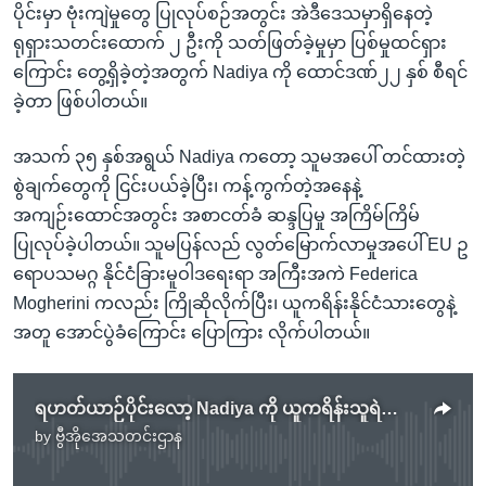
ပိုင်းမှာ ဗုံးကျဲမှုတွေ ပြုလုပ်စဉ်အတွင်း အဲဒီဒေသမှာရှိနေတဲ့
ရုရှားသတင်းထောက် ၂ ဦးကို သတ်ဖြတ်ခဲ့မှုမှာ ပြစ်မှုထင်ရှား
ကြောင်း တွေ့ရှိခဲ့တဲ့အတွက် Nadiya ကို ထောင်ဒဏ်၂၂ နှစ် စီရင်
ခဲ့တာ ဖြစ်ပါတယ်။
အသက် ၃၅ နှစ်အရွယ် Nadiya ကတော့ သူမအပေါ် တင်ထားတဲ့
စွဲချက်တွေကို ငြင်းပယ်ခဲ့ပြီး၊ ကန့်ကွက်တဲ့အနေနဲ့
အကျဉ်းထောင်အတွင်း အစာငတ်ခံ ဆန္ဒပြမှု အကြိမ်ကြိမ်
ပြုလုပ်ခဲ့ပါတယ်။ သူမပြန်လည် လွတ်မြောက်လာမှုအပေါ် EU ဥ
ရောပသမဂ္ဂ နိုင်ငံခြားမူဝါဒရေးရာ အကြီးအကဲ Federica
Mogherini ကလည်း ကြိုဆိုလိုက်ပြီး၊ ယူကရိန်းနိုင်ငံသားတွေနဲ့
အတူ အောင်ပွဲခံကြောင်း ပြောကြား လိုက်ပါတယ်။
ရဟတ်ယာဉ်ပိုင်းလော့ Nadiya ကို ယူကရိန်းသူရဲကောင်းလို ကြိုဆို
by
ဗွီအိုအေသတင်းဌာန
No media source currently available