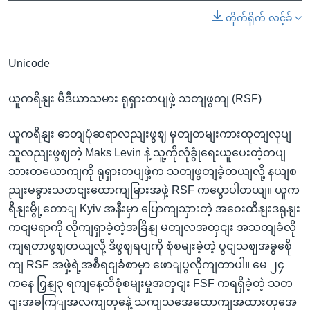
တိုက်ရိုက် လင့်ခ်
Unicode
ယူကရိနျး မီဒီယာသမား ရုရှားတပျဖှဲ့ သတျဖွတျ (RSF)
ယူကရိနျး ဓာတျပုံဆရာလညျးဖွဈ မှတျတမျးကားထုတျလုပျ
သူလညျးဖွဈတဲ့ Maks Levin နဲ့ သူ့ကိုလုံခွုံရေးယူပေးတဲ့တပျ
သားတယောကျကို ရုရှားတပျဖှဲ့က သတျဖွတျခဲ့တယျလို့ နယျစ
ညျးမခွားသတငျးထောကျမြားအဖှဲ့ RSF ကပွောပါတယျ။ ယူက
ရိနျးမွို့တောျ Kyiv အနီးမှာ ပြောကျသှားတဲ့ အဝေးထိနျးဒရုနျး
ကငျမရာကို လိုကျရှာခဲ့တဲ့အခြိနျ မတျလအတှငျး အသတျခံလို
ကျရတာဖွဈတယျလို့ ဒီဖွဈရပျကို စုံစမျးခဲ့တဲ့ ပွငျသဈအခွစေို
ကျ RSF အဖှဲ့ရဲ့အစီရငျခံစာမှာ ဖောျပွလိုကျတာပါ။ မေ ၂၄
ကနေ ဂြှနျ၃ ရကျနေ့ထိစုံစမျးမှုအတှငျး FSF ကရရှိခဲ့တဲ့ သတ
ငျးအခကြျအလကျတှနေဲ့ သကျသအေထောကျအထားတှအေ