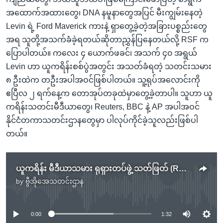
အထောက်အထားတွေ၊ DNA နမူနာတွေအပြင် မီးကျွမ်းနေတဲ့
Levin ရဲ့ Ford Maverick ကားနဲ့ ရှာတွေ့ခဲ့တဲ့အခြားပစ္စည်းတွေ
အရ သူတို့အသက်ခံခဲ့ရတယ်ဆိုတာညွှန်ပြနေတယ်လို့ RSF က
ပြောပါတယ်။ ကလေး ၄ ယောက်ဖခင်၊ အသက် ၄၀ အရွယ်
Levin ဟာ ယူကရိန်းစစ်ပွဲအတွင်း အသတ်ခံရတဲ့ သတင်းသမား
၈ ဦးထဲက တဦးအပါအဝင်ဖြစ်ပါတယ်။ သူ့ရုပ်အလောင်းကို
ဧပြီလ ၂ ရက်နေ့က တောအုပ်တခုထဲမှာတွေ့ခဲ့တာပါ။ သူဟာ ယူ
ကရိန်းသတင်းမီဒီယာတွေ၊ Reuters, BBC နဲ့ AP အပါအဝင်
နိုင်ငံတကာသတင်းဌာနတွေမှာ ပါလုပ်ကိုင်ခဲ့သူလည်းဖြစ်ပါ
တယ်။
ယူကရိန်း မီဒီယာသမား ရုရှားတပ်ဖွဲ့ သတ်ဖြတ် (RSF)
by
ဗွီအိုအေသတင်းဌာန
No media source currently available
0:00
1:32