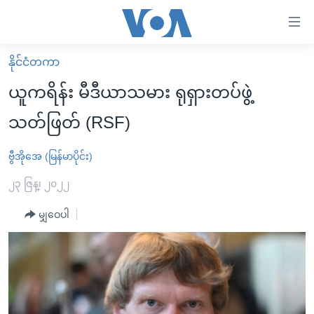
သုံး
ရ
လွယ်ကူ
နိုင်ငံတကာ
မူလစာမျက်နှာ
စေ
ယူကရိန်း မီဒီယာသမား ရုရှားတပ်ဖွဲ့
မြန်မာ
သည့်
သတ်ဖြတ် (RSF)
ကမ္ဘာ့သတင်းများ
Link
ဗွီဒီယို
နိုင်ငံတကာ
ဗွီအိုအေ (မြန်မာပိုင်း)
များ
သတင်းလွတ်လပ်ခွင့်
အမေရိကန်
၂၃ ဇြန္၊ ၂၀၂၂
ပင်မ
ရပ်ဝန်းတခု လမ်းတခု အလွန်
တရုတ်
အကြောင်းအရာ
မျှဝေပါ
သို့
အင်္ဂလိပ်စာလေ့လာမယ်
အစ္စရေး-ပါလက်စတိုင်း
ကျော်
အပတ်စဉ်ကဏ္ဍများ
အမေရိကန်သုံးအီဒီယံ
ကြည့်
ရေဒီယိုနှင့်ရုပ်သံ အချက်အလက်များ
မကြေးမုံရဲ့ အင်္ဂလိပ်စာ
ရေဒီယို
ရန်
ပင်မ
ရေဒီယို/တီဗွီအစီအစဉ်
ရုပ်ရှင်ထဲက အင်္ဂလိပ်စာ
တီဗွီ