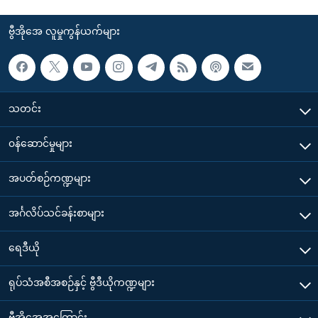
ဗွီအိုအေ လူမှုကွန်ယက်များ
သတင်း
၀န်ဆောင်မှုများ
အပတ်စဉ်ကဏ္ဍများ
အင်္ဂလိပ်သင်ခန်းစာများ
ရေဒီယို
ရုပ်သံအစီအစဉ်နှင့် ဗွီဒီယိုကဏ္ဍများ
ဗွီအိုအေအကြောင်း