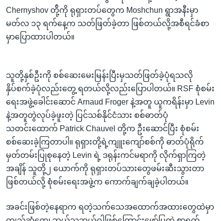
Chernyshov တို့်ကို ရုရှားတပ်တွေက Moshchun ရွာအနီးမှာ
မတ်လ ၁၃ ရက်နေ့က သတ်ဖြတ်ခဲ့တာ ဖြစ်တယ်လို့အစီရင်ခံစာ
မှာပြောထားပါတယ်။
သူတို့နှစ်ဦးကို စစ်ဆေးမေးမြန်းပြီးမှသတ်ဖြတ်ခဲ့ပုံရသလို
နှိပ်စက်ခဲ့ပုံလည်းတွေ့ ရတယ်လို့လည်းပြောပါတယ်။ RSF စုံစမ်း
ရေးအဖွဲ့ခေါင်းဆောင် Arnaud Froger နဲ့အတူ ယူကရိန်းမှာ Levin
နဲ့အတူတွဲလုပ်ခဲ့ဖူးတဲ့ ပြင်သစ်နိုင်ငံသား စစ်ဓာတ်ပုံ
သတင်းထောက် Patrick Chauvel တို့က ဦးဆောင်ပြီး စုံစမ်း
စစ်ဆေးခဲ့ကြတာပါ။ ရုရှားတို့ရဲ့ကျူးကျော်စစ်ကို ဓာတ်ပုံရိုက်
မှတ်တမ်းပြုစုနေတဲ့ Levin ရဲ့ ဒရုန်းကင်မရာကို လိုက်ရှာကြတဲ့
အချိန် သူတို့၂ ယောက်ကို ရုရှားတပ်သားတွေဖမ်းဆီးသွားတာ
ဖြစ်တယ်လို့ စုံစမ်းရေးအဖွဲ့က ကောက်ချက်ချခဲ့ပါတယ်။
အခင်းဖြစ်တဲ့နေရာက ရတဲ့သက်သေအထောက်အထားတွေထဲမှာ
ကျည်ဆံတွေ၊ ဘယ်သူဘယ်ဝါဖြစ်ကြောင်းဖော်ပြတဲ့ စာရွက်