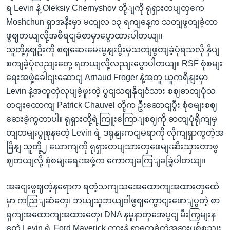
ရ Levin နဲ့ Oleksiy Chernyshov တို့ျကို ရုရှားတပျတှကေ
Moshchun ရှာအနီးမှာ မတျလ ၁၃ ရကျနေ့က သတျဖွတျခဲ့တာ
ဖွဈတယျလို့အစီရငျခံစာမှာပွောထားပါတယျ။
သူတို့နှဈဦးကို စဈဆေးမေးမွနျးပွီးမှသတျဖွတျခဲ့ပုံရသလို နှိပျ
စကျခဲ့ပုံလညျးတှေ့ ရတယျလို့လညျးပွောပါတယျ။ RSF စုံစမျး
ရေးအဖှဲ့ခေါငျးဆောငျ Arnaud Froger နဲ့အတူ ယူကရိနျးမှာ
Levin နဲ့အတူတှဲလုပျခဲ့ဖူးတဲ့ ပွငျသဈနိုငျငံသား စဈဓာတျပုံသ
တငျးထောကျ Patrick Chauvel တို့က ဦးဆောငျပွီး စုံစမျးစဈ
ဆေးခဲ့ကွတာပါ။ ရုရှားတို့ရဲ့ကြူးကြောျစဈကို ဓာတျပုံရိုကျမှ
တျတမျးပွုစုနတေဲ့ Levin ရဲ့ ဒရုနျးကငျမရာကို လိုကျရှာကွတဲ့အ
ခြိနျ သူတို့၂ ယောကျကို ရုရှားတပျသားတှဖေမျးဆီးသှားတာဖွ
ဈတယျလို့ စုံစမျးရေးအဖှဲ့က ကောကျခကြျခခြဲ့ပါတယျ။
အခငျးဖွဈတဲ့နရောက ရတဲ့သကျသအေထောကျအထားတှထေဲ
မှာ ကညြျဆံတှေ၊ ဘယျသူဘယျဝါဖွဈကွောငျးဖောျပွတဲ့ စာ
ရှကျအထောကျအထားတှေ၊ DNA နမူနာတှအေပွငျ မီးကြှမျးန
တေဲ့ Levin ရဲ့ Ford Maverick ကားနဲ့ ရှာတှေ့ခဲ့တဲ့အခွားပစ်စညျး