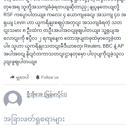
တှအေရ သူတို့အသကျခံခဲ့ရတယျဆိုတာညှှနျပွနတေယျလို့
RSF ကပွောပါတယျ။ ကလေး ၄ ယောကျဖခငျ၊ အသကျ ၄၀ အ
ရှယျ Levin ဟာ ယူကရိနျးစဈပှဲအတှငျး အသတျခံရတဲ့ သတ
ငျးသမား ၈ ဦးထဲက တဦးအပါအဝငျဖွဈပါတယျ။ သူ့ရုပျအ
လောငျးကို ဧပွီလ ၂ ရကျနေ့က တောအုပျတခုထဲမှာတှေ့ခဲ့တာ
ပါ။ သူဟာ ယူကရိနျးသတငျးမီဒီယာတှေ၊ Reuters, BBC နဲ့ AP
အပါအဝငျ နိုငျငံတကာသတငျးဌာနတှမှော ပါလုပျကိုငျခဲ့သူလ
ညျးဖွဈပါတယျ။
မျှဝေပါ
Follow us
ဗွီအိုအေ (မြန်မာပိုင်း)
အခြားဖတ်ရှုစရာများ