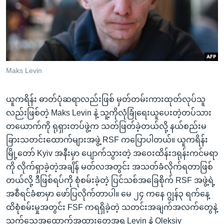
အ
သုတပဒေသာ အင်္ဂလိပ်စာ
ညွန်း
Learning English
စာမျက်နှာ
သို့
ဗွီအိုအေ လူမှုကွန်ယက်များ
ကျော်
ကြည့်
Maks Levin
ရန်
ဘာသာစကားများ
ရှာဖွေ
ယူကရိန်း ဓာတ်ပုံဆရာလည်းဖြစ် မှတ်တမ်းကားထုတ်လုပ်သူ
ရန်
လည်းဖြစ်တဲ့ Maks Levin နဲ့ သူ့ကိုလုံခြုံရေးယူပေးတဲ့တပ်သား
နေရာ
တယောက်ကို ရုရှားတပ်ဖွဲ့က သတ်ဖြတ်ခဲ့တယ်လို့ နယ်စည်းမ
သို့
ခြားသတင်းထောက်များအဖွဲ့ RSF ကပြောပါတယ်။ ယူကရိန်း
ကျော်
မြို့တော် Kyiv အနီးမှာ ပျောက်သွားတဲ့ အဝေးထိန်းဒရုန်းကင်မရာ
ရန်
ကို လိုက်ရှာခဲ့တဲ့အချိန် မတ်လအတွင်း အသတ်ခံလိုက်ရတာဖြစ်
တယ်လို့ ဒီဖြစ်ရပ်ကို စုံစမ်းခဲ့တဲ့ ပြင်သစ်အခြေစိုက် RSF အဖွဲ့ရဲ့
အစီရင်ခံစာမှာ ဖော်ပြလိုက်တာပါ။ မေ ၂၄ ကနေ ဂျွန်၃ ရက်နေ့
ထိစုံစမ်းမှုအတွင်း FSF ကရရှိခဲ့တဲ့ သတင်းအချက်အလက်တွေနဲ့
သက်သေအထောက်အထားတွေအရ Levin နဲ့ Oleksiy