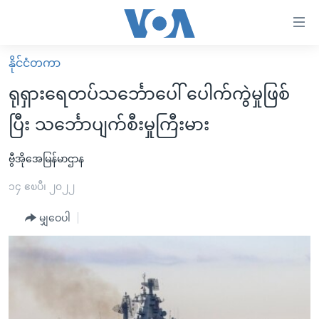
သုံး
ရ
လွယ်ကူ
နိုင်ငံတကာ
မူလစာမျက်နှာ
စေ
ရုရှားရေတပ်သင်္ဘောပေါ် ပေါက်ကွဲမှုဖြစ်
မြန်မာ
သည့်
ပြီး သင်္ဘောပျက်စီးမှုကြီးမား
ကမ္ဘာ့သတင်းများ
Link
ဗွီဒီယို
နိုင်ငံတကာ
ဗွီအိုအေမြန်မာဌာန
များ
သတင်းလွတ်လပ်ခွင့်
အမေရိကန်
၁၄ ဧၿပီ၊ ၂၀၂၂
ပင်မ
ရပ်ဝန်းတခု လမ်းတခု အလွန်
တရုတ်
အကြောင်းအရာ
မျှဝေပါ
သို့
အင်္ဂလိပ်စာလေ့လာမယ်
အစ္စရေး-ပါလက်စတိုင်း
ကျော်
အပတ်စဉ်ကဏ္ဍများ
အမေရိကန်သုံးအီဒီယံ
ကြည့်
ရေဒီယိုနှင့်ရုပ်သံ အချက်အလက်များ
မကြေးမုံရဲ့ အင်္ဂလိပ်စာ
ရေဒီယို
ရန်
ပင်မ
ရေဒီယို/တီဗွီအစီအစဉ်
ရုပ်ရှင်ထဲက အင်္ဂလိပ်စာ
တီဗွီ