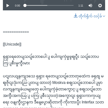
0:00
1:11
တိုက်ရိုက် လင့်ခ်
============
[[Unicode]]
ရုရှားရတေပျသငျ်ဘောပေါျ ပေါကျကှဲမှုဖွဈပွီး သငျ်ဘောပ
ကြျစီးမှုကွီးမား
ပငျလယျနကျဒသေ ရုရှား ရတေပျသငျ်ဘောတှထေဲက ခရုဇျ မ
ဈဇိုငျးဒုံးကညြျတပျ ထားတဲ့ Moskva စဈသငျ်ဘောပေါျမှာ
လကျနကျခဲယမျးတှေ ပေါကျကှဲခဲ့တာကွောင့ျ စဈသငျ်ဘော
အကွီးအကယြျ ပကြျစီးသှားတဲ့အကွောငျး ရုရှားကာကှယျ
ရေး ဝနျကွီးဌာနက ဒီနေ့ပွောဆိုတာကို ကိုးကားပွီး Interfax သတ