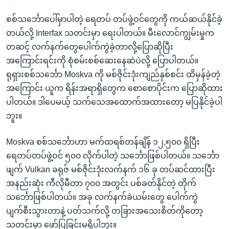
စစ်သင်္ဘောပေါ်မှာပါတဲ့ ရေတပ် တပ်ဖွဲ့ဝင်တွေကို ကယ်ဆယ်နိုင်ခဲ့
တယ်လို့ Interfax သတင်းမှာ ရေးပါတယ်။ မီးလောင်ကျွမ်းမှုက
တဆင့် လက်နက်တွေပေါက်ကွဲခဲ့တာလို့ပြောဆိုပြီး
အကြောင်းရင်းကို စုံစမ်းစစ်ဆေးနေဆဲပဲလို့ ပြောပါတယ်။
ရုရှားစစ်သင်္ဘော Moskva ကို မစ်ဇိုင်းဒုံးကျည်နှစ်စင်း ထိမှန်ခဲ့တဲ့
အကြောင်း ယူက ရိန်းအရာရှိတွေက စောစောပိုင်းက ပြောဆိုထား
ပါတယ်။ ဒါပေမယ့် သက်သေအထောက်အထားတော့ မပြနိုင်ခဲ့ပါ
ဘူး။
Moskva စစ်သင်္ဘောဟာ မက်ထရစ်တန်ချိန် ၁၂,၅၀၀ ရှိပြီး
ရေတပ်တပ်ဖွဲ့ဝင် ၅၀၀ လိုက်ပါတဲ့ သင်္ဘောဖြစ်ပါတယ်။ သင်္ဘော
ဖျက် Vulkan ခရုဇ် မစ်ဇိုင်းဒုံးလက်နက် ၁၆ ခု တပ်ဆင်ထားပြီး
အနည်းဆုံး ကီလိုမီတာ ၇၀၀ အတွင်း ပစ်ခတ်နိုင်တဲ့ တိုက်
သင်္ဘောဖြစ်ပါတယ်။ အခု လက်နက်ခဲယမ်းတွေ ပေါက်ကွဲ
ပျက်စီးသွားတာနဲ့ ပတ်သက်လို့ တခြားအသေးစိတ်ကိုတော့
သတင်းမှာ ဖော်ပြခြင်းမရှိပါဘူး။