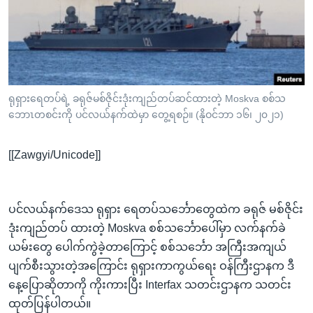
အ
သုတပဒေသာ အင်္ဂလိပ်စာ
ညွန်း
Learning English
စာမျက်နှာ
သို့
ဗွီအိုအေ လူမှုကွန်ယက်များ
ကျော်
ကြည့်
ရုရှားရေတပ်ရဲ့ ခရုဇ်မစ်ဇိုင်းဒုံးကျည်တပ်ဆင်ထားတဲ့ Moskva စစ်သ
ဘောၤတစင်းကို ပင်လယ်နက်ထဲမှာ တွေ့ရစဉ်။ (နိုဝင်ဘာ ၁၆၊ ၂၀၂၁)
ရန်
ဘာသာစကားများ
ရှာဖွေ
[[Zawgyi/Unicode]]
ရန်
နေရာ
သို့
ပင်လယ်နက်ဒေသ ရုရှား ရေတပ်သင်္ဘောတွေထဲက ခရုဇ် မစ်ဇိုင်း
ကျော်
ဒုံးကျည်တပ် ထားတဲ့ Moskva စစ်သင်္ဘောပေါ်မှာ လက်နက်ခဲ
ရန်
ယမ်းတွေ ပေါက်ကွဲခဲ့တာကြောင့် စစ်သင်္ဘော အကြီးအကျယ်
ပျက်စီးသွားတဲ့အကြောင်း ရုရှားကာကွယ်ရေး ဝန်ကြီးဌာနက ဒီ
နေ့ပြောဆိုတာကို ကိုးကားပြီး Interfax သတင်းဌာနက သတင်း
ထုတ်ပြန်ပါတယ်။