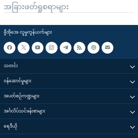
အခြားဖတ်ရှုစရာများ
ဗွီအိုအေ လူမှုကွန်ယက်များ
သတင်း
၀န်ဆောင်မှုများ
အပတ်စဉ်ကဏ္ဍများ
အင်္ဂလိပ်သင်ခန်းစာများ
ရေဒီယို