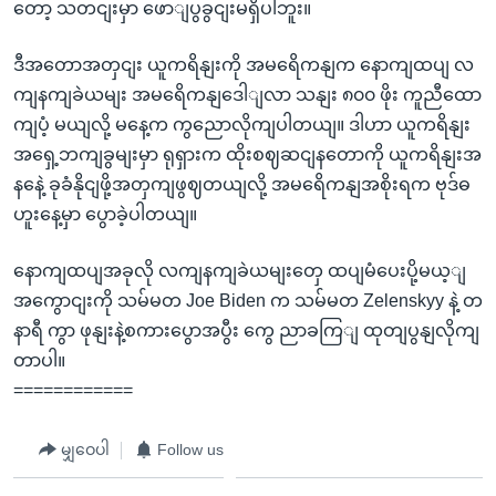
တော့ သတငျးမှာ ဖောျပွခွငျးမရှိပါဘူး။
ဒီအတောအတှငျး ယူကရိနျးကို အမရေိကနျက နောကျထပျ လ
ကျနကျခဲယမျး အမရေိကနျဒေါျလာ သနျး ၈၀၀ ဖိုး ကူညီထော
ကျပံ့ မယျလို့ မနေ့က ကွညောလိုကျပါတယျ။ ဒါဟာ ယူကရိနျး
အရှေ့ဘကျခွမျးမှာ ရုရှားက ထိုးစဈဆငျနတောကို ယူကရိနျးအ
နနေဲ့ ခုခံနိုငျဖို့အတှကျဖွဈတယျလို့ အမရေိကနျအစိုးရက ဗုဒ်ဓ
ဟူးနေ့မှာ ပွောခဲ့ပါတယျ။
နောကျထပျအခုလို လကျနကျခဲယမျးတှေ ထပျမံပေးပို့မယ့ျ
အကွောငျးကို သမ်မတ Joe Biden က သမ်မတ Zelenskyy နဲ့ တ
နာရီ ကွာ ဖုနျးနဲ့စကားပွောအပွီး ကွေ ညာခကြျ ထုတျပွနျလိုကျ
တာပါ။
============
မျှဝေပါ
Follow us