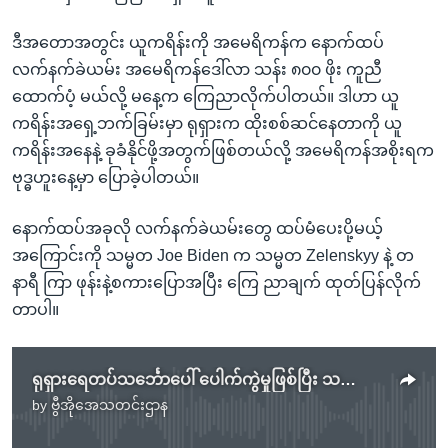
ဒီအတောအတွင်း ယူကရိန်းကို အမေရိကန်က နောက်ထပ်
လက်နက်ခဲယမ်း အမေရိကန်ဒေါ်လာ သန်း ၈၀၀ ဖိုး ကူညီ
ထောက်ပံ့ မယ်လို့ မနေ့က ကြေညာလိုက်ပါတယ်။ ဒါဟာ ယူ
ကရိန်းအရှေ့ဘက်ခြမ်းမှာ ရုရှားက ထိုးစစ်ဆင်နေတာကို ယူ
ကရိန်းအနေနဲ့ ခုခံနိုင်ဖို့အတွက်ဖြစ်တယ်လို့ အမေရိကန်အစိုးရက
ဗုဒ္ဓဟူးနေ့မှာ ပြောခဲ့ပါတယ်။
နောက်ထပ်အခုလို လက်နက်ခဲယမ်းတွေ ထပ်မံပေးပို့မယ့်
အကြောင်းကို သမ္မတ Joe Biden က သမ္မတ Zelenskyy နဲ့ တ
နာရီ ကြာ ဖုန်းနဲ့စကားပြောအပြီး ကြေ ညာချက် ထုတ်ပြန်လိုက်
တာပါ။
ရုရှားရေတပ်သင်္ဘောပေါ် ပေါက်ကွဲမှုဖြစ်ပြီး သင်္ဘောပျက်စီးမှုကြီးမား
by
ဗွီအိုအေသတင်းဌာန
No media source currently available