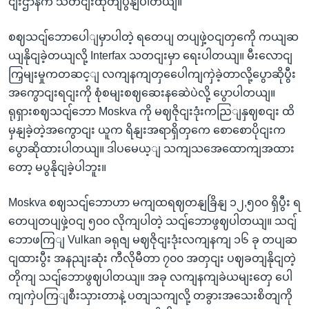
ငျးဌာနက သတငျးထုတျပွနျပါတယျ။
စဈသငျ်ဘောပေါျမှာပါတဲ့ ရတေပျ တပျဖှဲ့ဝငျတှကေို ကယျဆ
ယျနိုငျခဲ့တယျလို့ Interfax သတငျးမှာ ရေးပါတယျ။ မီးလောငျ
ကြှမျးမှုကတဆင့ျ လကျနကျတှပေေါကျကှဲခဲ့တာလို့ပွောဆိုပွီး
အကွောငျးရငျးကို စုံစမျးစဈဆေးနဆေဲပဲလို့ ပွောပါတယျ။
ရုရှားစဈသငျ်ဘော Moskva ကို မဈဇိုငျးဒုံးကညြျနှဈစငျး ထိ
မှနျခဲ့တဲ့အကွောငျး ယူက ရိနျးအရာရှိတှကေ စောစောပိုငျးက
ပွောဆိုထားပါတယျ။ ဒါပမေယ့ျ သကျသအေထောကျအထား
တော့ မပွနိုငျခဲ့ပါဘူး။
Moskva စဈသငျ်ဘောဟာ မကျထရဈတနျခြိနျ ၁၂,၅၀၀ ရှိပွီး ရ
တေပျတပျဖှဲ့ဝငျ ၅၀၀ လိုကျပါတဲ့ သငျ်ဘောဖွဈပါတယျ။ သငျ်
ဘောဖကြျ Vulkan ခရုဇျ မဈဇိုငျးဒုံးလကျနကျ ၁၆ ခု တပျဆ
ငျထားပွီး အနညျးဆုံး ကီလိုမီတာ ၇၀၀ အတှငျး ပဈခတျနိုငျတဲ့
တိုကျ သငျ်ဘောဖွဈပါတယျ။ အခု လကျနကျခဲယမျးတှေ ပေါ
ကျကှဲပကြျစီးသှားတာနဲ့ ပတျသကျလို့ တခွားအသေးစိတျကို