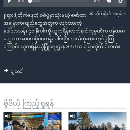
အ
0:00
0:56
သုတပဒေသာ အင်္ဂလိပ်စာ
ညွန်း
Learning English
တိုက်ရိုက် လင့်ခ်
ရုရှားနဲ့ တိုက်နေတဲ့ စစ်ပွဲမှာသုံးမယ့် မော်တာ
စာမျက်နှာ
အမြောက်ကျည်တွေအတွက် လျာထားတဲ့
သို့
ဗွီအိုအေ လူမှုကွန်ယက်များ
ဒေါ်လာသန်း ၄၀ နီးပါးကို ယူကရိန်းလက်နက်ကုမ္ပဏီက ဝန်ထမ်း
ကျော်
တွေဟာ အာဏာပိုင်တွေနဲ့ပေါင်းပြီး အလွဲသုံးစား လုပ်ခဲ့ကြ
ကြည့်
ကြောင်း ယူကရိန်းလုံခြုံရေးဌာန SBU က ပြောလိုက်ပါတယ်။
ရန်
ဘာသာစကားများ
ရှာဖွေ
ရန်
မျှဝေပါ
နေရာ
သို့
ကျော်
ရန်
ဗွီဒီယို ကြည့်ရှုရန်