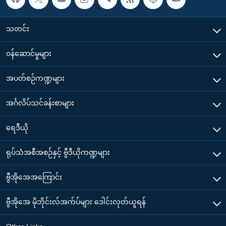
သတင်း
၀န်ဆောင်မှုများ
အပတ်စဉ်ကဏ္ဍများ
အင်္ဂလိပ်သင်ခန်းစာများ
ရေဒီယို
ရုပ်သံအစီအစဉ်နှင့် ဗွီဒီယိုကဏ္ဍများ
ဗွီအိုအေအကြောင်း
ဗွီအိုအေ မိုဘိုင်းလ်အက်ပ်များ ဒေါင်းလုတ်ယူရန်