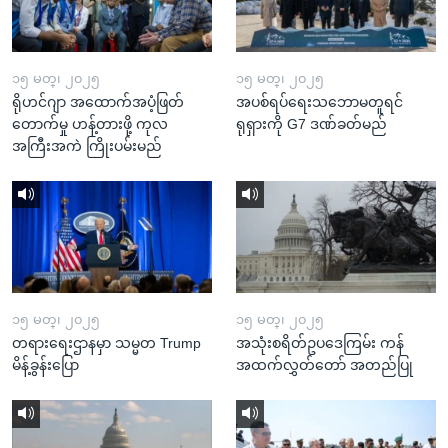
၁၅ မတ္၊ ၂၀၂၅
၁၅ မတ္၊ ၂၀၂၅
ရိုဟင်ဂျာ အထောက်အပံ့ဖြတ်
အပစ်ရပ်ရေးသဘောမတူရင်
တောက်မှု ဟန့်တားဖို့ ကုလ
ရုရှားကို G7 ဒဏ်ခတ်မည်
အကြီးအကဲ ကြိုးပမ်းမည်
၁၅ မတ္၊ ၂၀၂၅
၁၅ မတ္၊ ၂၀၂၅
တရားရေးဌာနမှာ သမ္မတ Trump
အသုံးစရိတ်ဥပဒေကြမ်း ကန်
မိန့်ခွန်းပြော
အထက်လွှတ်တော် အတည်ပြု