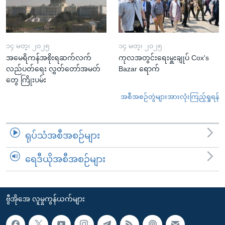
၁၄ မတ္၊ ၂၀၂၅
၁၄ မတ္၊ ၂၀၂၅
အမေရိကန်အစိုးရဆက်လက်
ကုလအတွင်းရေးမှူးချုပ် Cox's
လည်ပတ်ရေး လွှတ်တော်အမတ်
Bazar ရောက်
တွေ ကြိုးပမ်း
အစီအစဉ်တွဲများအားလုံးကြည့်ရှုရန်
ရုပ်သံအစီအစဉ်များ
ရေဒီယိုအစီအစဉ်များ
ဗွီအိုအေ လူမှုကွန်ယက်များ