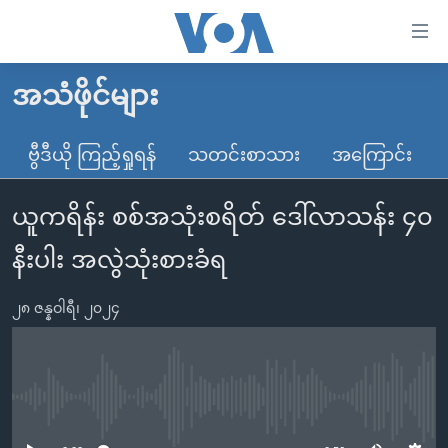
သုံး
ရ
လွယ်ကူ
အသံဖိုင်များ
မူလစာမျက်နှာ
စေ
မြန်မာ
ဗွီဒီယို ကြည့်ရှုရန်
သတင်းစာသား
အကြောင်း
သည့်
ကမ္ဘာ့သတင်းများ
Link
ယူကရိန်း စစ်အသုံးစရိတ် ဒေါ်လာသန်း ၄၀
ဗွီဒီယို
နိုင်ငံတကာ
များ
သတင်းလွတ်လပ်ခွင့်
အမေရိကန်
နီးပါး အလွဲသုံးစားခံရ
ပင်မ
ရပ်ဝန်းတခု လမ်းတခု အလွန်
တရုတ်
အကြောင်းအရာ
၂၈ ဇန္နဝါရီ၊ ၂၀၂၄
သို့
အင်္ဂလိပ်စာလေ့လာမယ်
အစ္စရေး-ပါလက်စတိုင်း
ကျော်
အပတ်စဉ်ကဏ္ဍများ
အမေရိကန်သုံးအီဒီယံ
ကြည့်
ရေဒီယိုနှင့်ရုပ်သံ အချက်အလက်များ
မကြေးမုံရဲ့ အင်္ဂလိပ်စာ
ရေဒီယို
ရန်
No media source currently available
ပင်မ
ရေဒီယို/တီဗွီအစီအစဉ်
ရုပ်ရှင်ထဲက အင်္ဂလိပ်စာ
တီဗွီ