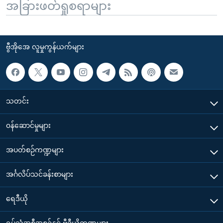
အခြားဖတ်ရှုစရာများ
ဗွီအိုအေ လူမှုကွန်ယက်များ
သတင်း
၀န်ဆောင်မှုများ
အပတ်စဉ်ကဏ္ဍများ
အင်္ဂလိပ်သင်ခန်းစာများ
ရေဒီယို