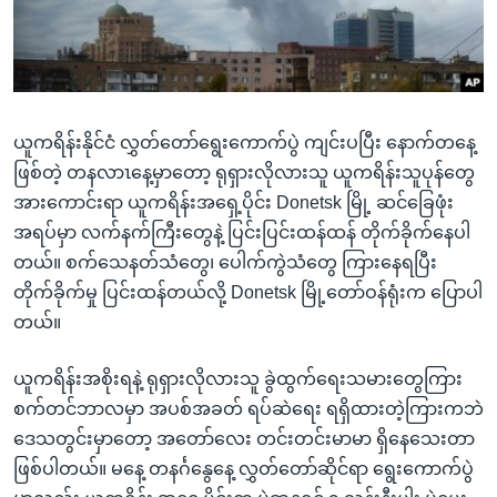
အ
သုတပဒေသာ အင်္ဂလိပ်စာ
ညွန်း
Learning English
စာမျက်နှာ
သို့
ဗွီအိုအေ လူမှုကွန်ယက်များ
ကျော်
ယူကရိန်းနိုင်ငံ လွှတ်တော်ရွေးကောက်ပွဲ ကျင်းပပြီး နောက်တနေ့
ကြည့်
ဖြစ်တဲ့ တနလာၤနေ့မှာတော့ ရုရှားလိုလားသူ ယူကရိန်းသူပုန်တွေ
ရန်
အားကောင်းရာ ယူကရိန်းအရှေ့ပိုင်း Donetsk မြို့ ဆင်ခြေဖုံး
ဘာသာစကားများ
ရှာဖွေ
အရပ်မှာ လက်နက်ကြီးတွေနဲ့ ပြင်းပြင်းထန်ထန် တိုက်ခိုက်နေပါ
ရန်
တယ်။ စက်သေနတ်သံတွေ၊ ပေါက်ကွဲသံတွေ ကြားနေရပြီး
နေရာ
တိုက်ခိုက်မှု ပြင်းထန်တယ်လို့ Donetsk မြို့တော်ဝန်ရုံးက ပြောပါ
သို့
တယ်။
ကျော်
ရန်
ယူကရိန်းအစိုးရနဲ့ ရုရှားလိုလားသူ ခွဲထွက်ရေးသမားတွေကြား
စက်တင်ဘာလမှာ အပစ်အခတ် ရပ်ဆဲရေး ရရှိထားတဲ့ကြားကဘဲ
ဒေသတွင်းမှာတော့ အတော်လေး တင်းတင်းမာမာ ရှိနေသေးတာ
ဖြစ်ပါတယ်။ မနေ့ တနင်္ဂနွေနေ့ လွှတ်တော်ဆိုင်ရာ ရွေးကောက်ပွဲ