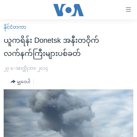
သုံး
ရ
လွယ်ကူ
နိုင်ငံတကာ
မူလစာမျက်နှာ
စေ
ယူကရိန်း Donetsk အနီးတဝိုက်
မြန်မာ
သည့်
လက်နက်ကြီးများပစ်ခတ်
ကမ္ဘာ့သတင်းများ
Link
ဗွီဒီယို
နိုင်ငံတကာ
၂၇ ေအာက္တိုဘာ၊ ၂၀၁၄
များ
သတင်းလွတ်လပ်ခွင့်
အမေရိကန်
ပင်မ
မျှဝေပါ
ရပ်ဝန်းတခု လမ်းတခု အလွန်
တရုတ်
အကြောင်းအရာ
သို့
အင်္ဂလိပ်စာလေ့လာမယ်
အစ္စရေး-ပါလက်စတိုင်း
ကျော်
အပတ်စဉ်ကဏ္ဍများ
အမေရိကန်သုံးအီဒီယံ
ကြည့်
ရေဒီယိုနှင့်ရုပ်သံ အချက်အလက်များ
မကြေးမုံရဲ့ အင်္ဂလိပ်စာ
ရေဒီယို
ရန်
ပင်မ
ရေဒီယို/တီဗွီအစီအစဉ်
ရုပ်ရှင်ထဲက အင်္ဂလိပ်စာ
တီဗွီ