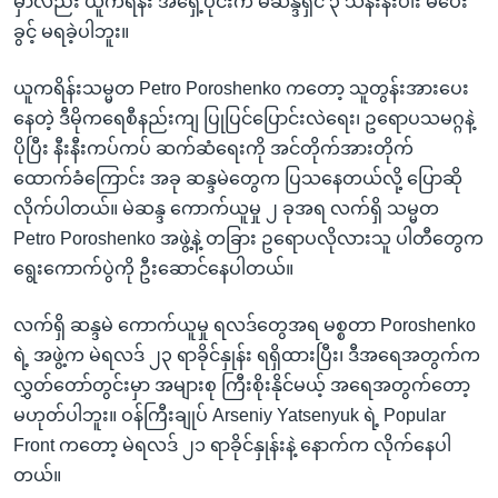
မှာလည်း ယူကရိန်း အရှေ့ပိုင်းက မဲဆန္ဒရှင် ၃ သန်းနီးပါး မဲပေး
ခွင့် မရခဲ့ပါဘူး။
ယူကရိန်းသမ္မတ Petro Poroshenko ကတော့ သူတွန်းအားပေး
နေတဲ့ ဒီမိုကရေစီနည်းကျ ပြုပြင်ပြောင်းလဲရေး၊ ဥရောပသမဂ္ဂနဲ့
ပိုပြီး နီးနီးကပ်ကပ် ဆက်ဆံရေးကို အင်တိုက်အားတိုက်
ထောက်ခံကြောင်း အခု ဆန္ဒမဲတွေက ပြသနေတယ်လို့ ပြောဆို
လိုက်ပါတယ်။ မဲဆန္ဒ ကောက်ယူမှု ၂ ခုအရ လက်ရှိ သမ္မတ
Petro Poroshenko အဖွဲ့နဲ့ တခြား ဥရောပလိုလားသူ ပါတီတွေက
ရွေးကောက်ပွဲကို ဦးဆောင်နေပါတယ်။
လက်ရှိ ဆန္ဒမဲ ကောက်ယူမှု ရလဒ်တွေအရ မစ္စတာ Poroshenko
ရဲ့ အဖွဲ့က မဲရလဒ် ၂၃ ရာခိုင်နှုန်း ရရှိထားပြီး၊ ဒီအရေအတွက်က
လွှတ်တော်တွင်းမှာ အများစု ကြီးစိုးနိုင်မယ့် အရေအတွက်တော့
မဟုတ်ပါဘူး။ ဝန်ကြီးချုပ် Arseniy Yatsenyuk ရဲ့ Popular
Front ကတော့ မဲရလဒ် ၂၁ ရာခိုင်နှုန်းနဲ့ နောက်က လိုက်နေပါ
တယ်။