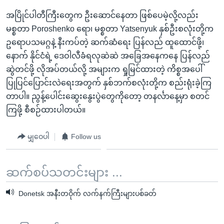
အပြိုင်ပါတီကြီးတွေက ဦးဆောင်နေတာ ဖြစ်ပေမဲ့လို့လည်း
မစ္စတာ Poroshenko ရော၊ မစ္စတာ Yatsenyuk နှစ်ဦးစလုံးတို့က
ဥရောပသမဂ္ဂနဲ့ နီးကပ်တဲ့ ဆက်ဆံရေး ပြန်လည် ထူထောင်ဖို့၊
နောက် နိုင်ငံရဲ့ ဒေဝါလီခံရလုဆဲဆဲ အခြေအနေကနေ ပြန်လည်
ဆွဲတင်ဖို့ လိုအပ်တယ်လို့ အများက ရှုမြင်ထားတဲ့ ကိစ္စအပေါ်
ပြုပြင်ပြောင်းလဲရေးအတွက် နှစ်ဘက်စလုံးတို့က စည်းရုံးခဲ့ကြ
တာပါ။ ညွန့်ပေါင်းဆွေးနွေးပွဲတွေကိုတော့ တနင်္လာနေ့မှာ စတင်
ကြဖို့ စီစဉ်ထားပါတယ်။
မျှဝေပါ
Follow us
ဆက်စပ်သတင်းများ ...
Donetsk အနီးတဝိုက် လက်နက်ကြီးများပစ်ခတ်